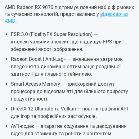
AMD Radeon RX 9070 підтримує повний набір фірмових
та сучасних технологій, представлених у
відеокартах
AMD:
FSR 3.0 (FidelityFX Super Resolution) —
інтелектуальний апскейл, що підвищує FPS при
збереженні якості зображення.
Radeon Boost і Anti-Lag+ — зменшення затримок
введення та динамічна оптимізація роздільної
здатності для плавного геймплею.
Smart Access Memory — прискорений доступ
процесора до відеопам’яті для більшого приросту
продуктивності.
DirectX 12 Ultimate та Vulkan — новітні графічні API
для ігор та професійних застосунків.
AV1-кодек — апаратне кодування та декодування
відео для стримінгу та роботи з контентом.