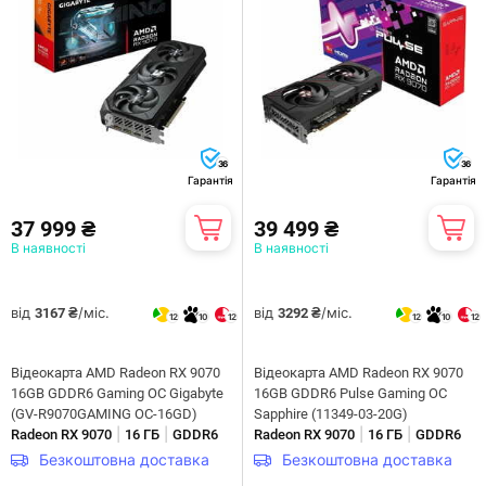
36
36
Гарантія
Гарантія
37 999 ₴
39 499 ₴
В наявності
В наявності
від
/міс.
від
/міс.
3167 ₴
3292 ₴
12
10
12
12
10
12
Відеокарта AMD Radeon RX 9070
Відеокарта AMD Radeon RX 9070
16GB GDDR6 Gaming OC Gigabyte
16GB GDDR6 Pulse Gaming OC
(GV-R9070GAMING OC-16GD)
Sapphire (11349-03-20G)
|
|
|
|
Radeon RX 9070
16 ГБ
GDDR6
Radeon RX 9070
16 ГБ
GDDR6
Безкоштовна доставка
Безкоштовна доставка