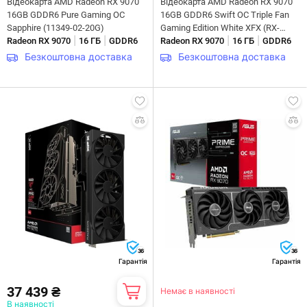
Відеокарта AMD Radeon RX 9070
Відеокарта AMD Radeon RX 9070
16GB GDDR6 Pure Gaming OC
16GB GDDR6 Swift OC Triple Fan
Sapphire (11349-02-20G)
Gaming Edition White XFX (RX-
|
|
|
|
Radeon RX 9070
16 ГБ
GDDR6
97SWFB3W9)
Radeon RX 9070
16 ГБ
GDDR6
Безкоштовна доставка
Безкоштовна доставка
36
36
Гарантія
Гарантія
37 439 ₴
Немає в наявності
В наявності