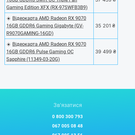
Gaming Edition XFX (RX-97SWFB3B9)
☀️
Відеокарта AMD Radeon RX 9070
35 201 ₴
16GB GDDR6 Gaming Gigabyte (GV-
R9070GAMING-16GD)
☀️
Відеокарта AMD Radeon RX 9070
39 499 ₴
16GB GDDR6 Pulse Gaming OC
Sapphire (11349-03-20G)
Зв'язатися
0 800 300 793
067 005 08 48