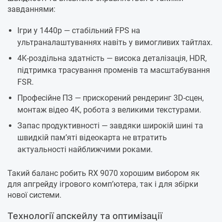
завданнями:
Ігри у 1440p — стабільний FPS на
ультраналаштуваннях навіть у вимогливих тайтлах.
4K-роздільна здатність — висока деталізація, HDR,
підтримка трасування променів та масштабування
FSR.
Професійне ПЗ — прискорений рендеринг 3D-сцен,
монтаж відео 4K, робота з великими текстурами.
Запас продуктивності — завдяки широкій шині та
швидкій пам’яті відеокарта не втратить
актуальності найближчими роками.
Такий баланс робить RX 9070 хорошим вибором як
для апгрейду ігрового комп’ютера, так і для збірки
нової системи.
Технології апскейлу та оптимізації