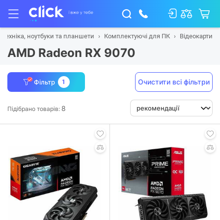
 техніка, ноутбуки та планшети
Комплектуючі для ПК
Відеокарти
AMD Radeon RX 9070
Очистити всі фільтри
Фільтр
1
8
Підібрано товарів: