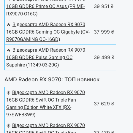
39 951 ₴
16GB GDDR6 Prime OC Asus (PRIME-
RX9070-O16G)
🔥
Відеокарта AMD Radeon RX 9070
37 999 ₴
16GB GDDR6 Gaming OC Gigabyte (GV-
R9070GAMING OC-16GD)
🔥
Відеокарта AMD Radeon RX 9070
39 499 ₴
16GB GDDR6 Pulse Gaming OC
Sapphire (11349-03-20G)
AMD Radeon RX 9070: ТОП новинок
☀️
Відеокарта AMD Radeon RX 9070
16GB GDDR6 Swift OC Triple Fan
37 629 ₴
Gaming Edition White XFX (RX-
97SWFB3W9)
☀️
Відеокарта AMD Radeon RX 9070
37 439 ₴
16GB GDDR6 Swift OC Triple Fan