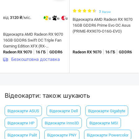
3
Відгуки
від
/міс.
3120 ₴
12
10
12
Відеокарта AMD Radeon RX 9070
16GB GDDR6 Prime Evo OC Asus
(PRIME-RX9070-O16G-EVO)
Відеокарта AMD Radeon RX 9070
16GB GDDR6 Swift OC Triple Fan
Gaming Edition XFX (RX-
|
|
|
|
97SWFB3B9)
Radeon RX 9070
16 ГБ
GDDR6
Radeon RX 9070
16 ГБ
GDDR6
Безкоштовна доставка
Відеокарти: також шукають
Відеокарти ASUS
Відеокарти Dell
Відеокарти Gigabyte
Відеокарти HP
Відеокарти Inno3D
Відеокарти MSI
Відеокарти Palit
Відеокарти PNY
Відеокарти Powercolor