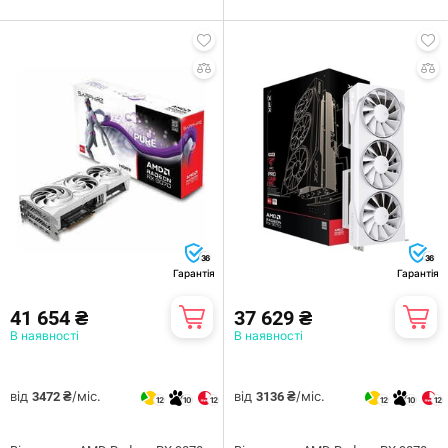
36
36
Гарантія
Гарантія
41 654 ₴
37 629 ₴
В наявності
В наявності
від
/міс.
від
/міс.
3472 ₴
3136 ₴
12
10
12
12
10
12