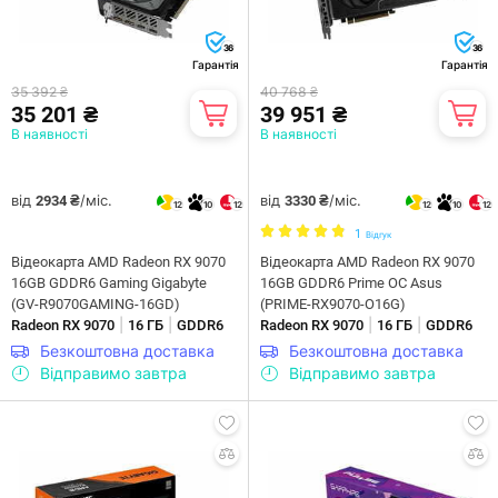
36
36
Гарантія
Гарантія
35 392 ₴
40 768 ₴
35 201 ₴
39 951 ₴
В наявності
В наявності
від
/міс.
від
/міс.
2934 ₴
3330 ₴
12
10
12
12
10
12
1
Відгук
Відеокарта AMD Radeon RX 9070
Відеокарта AMD Radeon RX 9070
16GB GDDR6 Gaming Gigabyte
16GB GDDR6 Prime OC Asus
(GV-R9070GAMING-16GD)
(PRIME-RX9070-O16G)
|
|
|
|
Radeon RX 9070
16 ГБ
GDDR6
Radeon RX 9070
16 ГБ
GDDR6
Безкоштовна доставка
Безкоштовна доставка
Відправимо завтра
Відправимо завтра