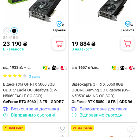
36
36
Гарантія
Гарантія
24 416 ₴
23 190 ₴
19 884 ₴
В наявності
В наявності
від
/міс.
від
/міс.
1933 ₴
1657 ₴
12
10
12
12
10
12
3
Відгуки
Відеокарта GF RTX 5060 8GB
Відеокарта GF RTX 5050 8GB
GDDR7 Eagle OC Gigabyte (GV-
GDDR6 Gaming OC Gigabyte (GV-
N5060EAGLE OC-8GD)
N5050GAMING OC-8GD)
|
|
|
|
GeForce RTX 5060
8 ГБ
GDDR7
GeForce RTX 5050
8 ГБ
GDDR6
Безкоштовна доставка
Безкоштовна доставка
Відправимо сьогодні
Відправимо сьогодні
BEST CLICK
BEST CLICK