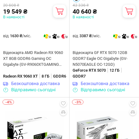
20 608 ₴
42 336 ₴
19 549 ₴
40 640 ₴
В наявності
В наявності
від
/міс.
від
/міс.
1630 ₴
3387 ₴
12
10
12
12
10
12
Відеокарта AMD Radeon RX 9060
Відеокарта GF RTX 5070 12GB
XT 8GB GDDR6 Gaming OC
GDDR7 Eagle OC Gigabyte (GV-
Gigabyte (GV-R9060XTGAMING
N5070EAGLE OC-12GD)
|
|
OC-8GD)
GeForce RTX 5070
12 ГБ
|
|
Radeon RX 9060 XT
8 ГБ
GDDR6
GDDR7
Безкоштовна доставка
Безкоштовна доставка
Відправимо сьогодні
Відправимо сьогодні
-4%
-3%