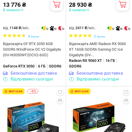
13 776 ₴
28 930 ₴
В наявності
В наявності
від
/міс.
від
/міс.
1148 ₴
2411 ₴
12
10
12
12
10
12
4
2
Відгуки
Відгуки
Відеокарта GF RTX 3050 6GB
Відеокарта AMD Radeon RX 9060
GDDR6 WindForce OC V2 Gigabyte
XT 16GB GDDR6 Gaming OC Ice
(GV-N3050WF2OCV2-6GD)
Gigabyte (GV-
|
|
R906XGAMINGOCICE-16GD)
Radeon RX 9060 XT
16 ГБ
|
|
GeForce RTX 3050
6 ГБ
GDDR6
GDDR6
Безкоштовна доставка
Безкоштовна доставка
Відправимо сьогодні
Відправимо сьогодні
-5%
BEST CLICK
BEST CLICK