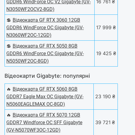
16 761 ₴
GDDR6 WindForce OC V2 Gigabyte (GV-
N3050WF2OCV2-8GD)
💲
Відеокарта GF RTX 3060 12GB
17 999 ₴
GDDR6 WindForce OC Gigabyte (GV-
N3060WF2OC-12GD)
💲
Відеокарта GF RTX 5050 8GB
19 425 ₴
GDDR6 WindForce OC Gigabyte (GV-
N5050WF2OC-8GD)
Відеокарти Gigabyte: популярні
🔥
Відеокарта GF RTX 5060 8GB
23 190 ₴
GDDR7 Eagle Max OC Gigabyte (GV-
N5060EAGLEMAX OC-8GD)
🔥
Відеокарта GF RTX 5070 12GB
39 721 ₴
GDDR7 Windforce OC SFF Gigabyte
(GV-N5070WF3OC-12GD)