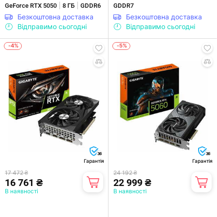
|
|
GeForce RTX 5050
8 ГБ
GDDR6
GDDR7
Безкоштовна доставка
Безкоштовна доставка
Відправимо сьогодні
Відправимо сьогодні
-4%
-5%
36
36
Гарантія
Гарантія
17 472 ₴
24 192 ₴
16 761 ₴
22 999 ₴
В наявності
В наявності