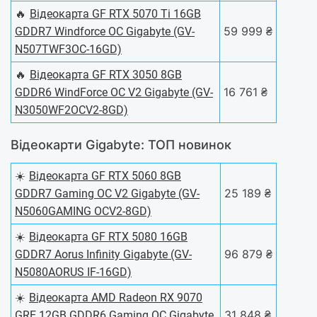
🔥
Відеокарта GF RTX 5070 Ti 16GB
59 999 ₴
GDDR7 Windforce OC Gigabyte (GV-
N507TWF3OC-16GD)
🔥
Відеокарта GF RTX 3050 8GB
16 761 ₴
GDDR6 WindForce OC V2 Gigabyte (GV-
N3050WF2OCV2-8GD)
Відеокарти Gigabyte: ТОП новинок
☀️
Відеокарта GF RTX 5060 8GB
25 189 ₴
GDDR7 Gaming OC V2 Gigabyte (GV-
N5060GAMING OCV2-8GD)
☀️
Відеокарта GF RTX 5080 16GB
96 879 ₴
GDDR7 Aorus Infinity Gigabyte (GV-
N5080AORUS IF-16GD)
☀️
Відеокарта AMD Radeon RX 9070
31 848 ₴
GRE 12GB GDDR6 Gaming OC Gigabyte