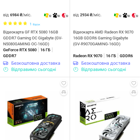
від
/міс.
від
/міс.
6984 ₴
2934 ₴
12
10
12
12
10
12
1
Відгук
Відеокарта GF RTX 5080 16GB
Відеокарта AMD Radeon RX 9070
GDDR7 Gaming OC Gigabyte (GV-
16GB GDDR6 Gaming Gigabyte
N5080GAMING OC-16GD)
(GV-R9070GAMING-16GD)
|
|
GeForce RTX 5080
16 ГБ
|
|
GDDR7
Radeon RX 9070
16 ГБ
GDDR6
Безкоштовна доставка
Безкоштовна доставка
Відправимо сьогодні
Відправимо сьогодні