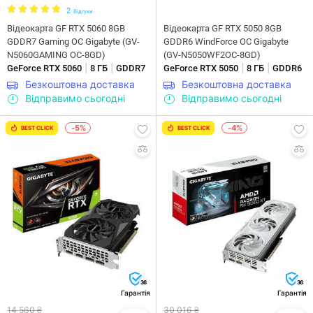
2
Відгуки
Відеокарта GF RTX 5060 8GB
Відеокарта GF RTX 5050 8GB
GDDR7 Gaming OC Gigabyte (GV-
GDDR6 WindForce OC Gigabyte
N5060GAMING OC-8GD)
(GV-N5050WF2OC-8GD)
|
|
|
|
GeForce RTX 5060
8 ГБ
GDDR7
GeForce RTX 5050
8 ГБ
GDDR6
Безкоштовна доставка
Безкоштовна доставка
Відправимо сьогодні
Відправимо сьогодні
-5%
-4%
BEST CLICK
BEST CLICK
36
36
Гарантія
Гарантія
14 560 ₴
30 016 ₴