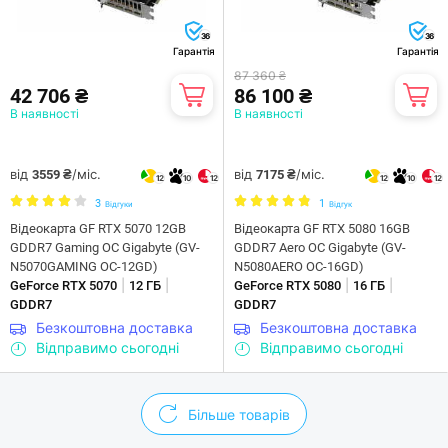
36
36
Гарантія
Гарантія
87 360 ₴
42 706 ₴
86 100 ₴
В наявності
В наявності
від
/міс.
від
/міс.
3559 ₴
7175 ₴
12
10
12
12
10
12
3
1
Відгуки
Відгук
Відеокарта GF RTX 5070 12GB
Відеокарта GF RTX 5080 16GB
GDDR7 Gaming OC Gigabyte (GV-
GDDR7 Aero OC Gigabyte (GV-
N5070GAMING OC-12GD)
N5080AERO OC-16GD)
|
|
|
|
GeForce RTX 5070
12 ГБ
GeForce RTX 5080
16 ГБ
GDDR7
GDDR7
Безкоштовна доставка
Безкоштовна доставка
Відправимо сьогодні
Відправимо сьогодні
Більше товарів