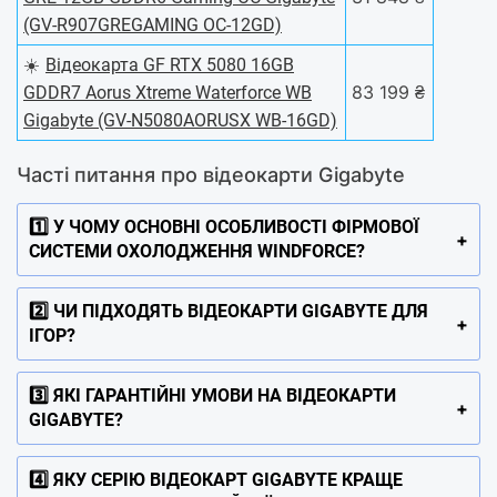
(GV-R907GREGAMING OC-12GD)
☀️
Відеокарта GF RTX 5080 16GB
83 199 ₴
GDDR7 Aorus Xtreme Waterforce WB
Gigabyte (GV-N5080AORUSX WB-16GD)
Часті питання про відеокарти Gigabyte
1️⃣ У ЧОМУ ОСНОВНІ ОСОБЛИВОСТІ ФІРМОВОЇ
СИСТЕМИ ОХОЛОДЖЕННЯ WINDFORCE?
2️⃣ ЧИ ПІДХОДЯТЬ ВІДЕОКАРТИ GIGABYTE ДЛЯ
ІГОР?
3️⃣ ЯКІ ГАРАНТІЙНІ УМОВИ НА ВІДЕОКАРТИ
GIGABYTE?
4️⃣ ЯКУ СЕРІЮ ВІДЕОКАРТ GIGABYTE КРАЩЕ