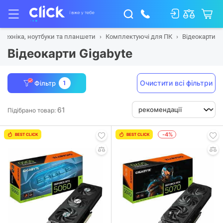
 техніка, ноутбуки та планшети
Комплектуючі для ПК
Відеокарти
Відеокарти Gigabyte
Очистити всі фільтри
Фільтр
1
61
Підібрано товар:
-4%
BEST CLICK
BEST CLICK