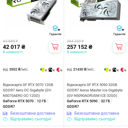
36
36
Гарантія
Гарантія
43 680 ₴
264 320 ₴
42 017 ₴
257 152 ₴
В наявності
В наявності
від
/міс.
від
/міс.
3502 ₴
21430 ₴
12
10
12
12
10
12
Відеокарта GF RTX 5070 12GB
Відеокарта GF RTX 5090 32GB
GDDR7 Aero OC Gigabyte (GV-
GDDR7 Aorus Master Ice Gigabyte
N5070AERO OC-12GD)
(GV-N5090AORUSM ICE-32GD)
|
|
|
|
GeForce RTX 5070
12 ГБ
GeForce RTX 5090
32 ГБ
GDDR7
GDDR7
Безкоштовна доставка
Безкоштовна доставка
Відправимо сьогодні
Відправимо сьогодні