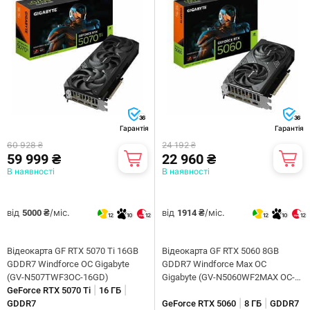
36
36
Гарантія
Гарантія
60 928 ₴
24 192 ₴
59 999 ₴
22 960 ₴
В наявності
В наявності
від
/міс.
від
/міс.
5000 ₴
1914 ₴
12
10
12
12
10
12
Відеокарта GF RTX 5070 Ti 16GB
Відеокарта GF RTX 5060 8GB
GDDR7 Windforce OC Gigabyte
GDDR7 Windforce Max OC
(GV-N507TWF3OC-16GD)
Gigabyte (GV-N5060WF2MAX OC-
|
|
GeForce RTX 5070 Ti
16 ГБ
8GD)
|
|
GDDR7
GeForce RTX 5060
8 ГБ
GDDR7