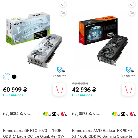
36
36
Гарантія
Гарантія
43 680 ₴
60 999 ₴
42 936 ₴
В наявності
В наявності
від
/міс.
від
/міс.
5084 ₴
3578 ₴
12
10
12
12
10
12
Відеокарта GF RTX 5070 Ti 16GB
Відеокарта AMD Radeon RX 9070
GDDR7 Eagle OC Ice Gigabyte (GV-
XT 16GB GDDR6 Gaming Gigabyte