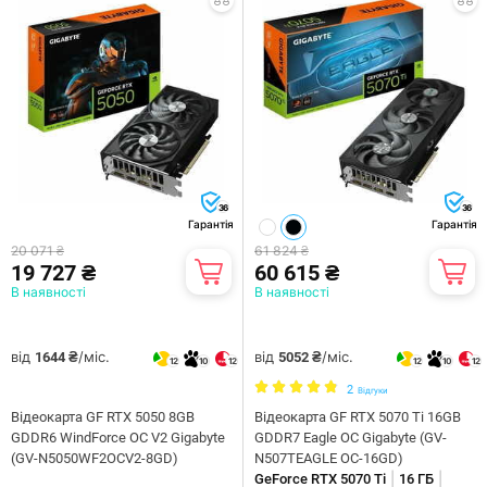
36
36
Гарантія
Гарантія
20 071 ₴
61 824 ₴
19 727 ₴
60 615 ₴
В наявності
В наявності
від
/міс.
від
/міс.
1644 ₴
5052 ₴
12
10
12
12
10
12
2
Відгуки
Відеокарта GF RTX 5050 8GB
Відеокарта GF RTX 5070 Ti 16GB
GDDR6 WindForce OC V2 Gigabyte
GDDR7 Eagle OC Gigabyte (GV-
(GV-N5050WF2OCV2-8GD)
N507TEAGLE OC-16GD)
|
|
GeForce RTX 5070 Ti
16 ГБ