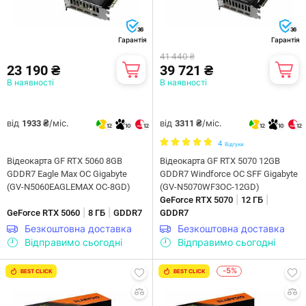
36
36
Гарантія
Гарантія
41 440 ₴
23 190 ₴
39 721 ₴
В наявності
В наявності
від
/міс.
від
/міс.
1933 ₴
3311 ₴
12
10
12
12
10
12
4
Відгуки
Відеокарта GF RTX 5060 8GB
Відеокарта GF RTX 5070 12GB
GDDR7 Eagle Max OC Gigabyte
GDDR7 Windforce OC SFF Gigabyte
(GV-N5060EAGLEMAX OC-8GD)
(GV-N5070WF3OC-12GD)
|
|
GeForce RTX 5070
12 ГБ
|
|
GeForce RTX 5060
8 ГБ
GDDR7
GDDR7
Безкоштовна доставка
Безкоштовна доставка
Відправимо сьогодні
Відправимо сьогодні
-5%
BEST CLICK
BEST CLICK