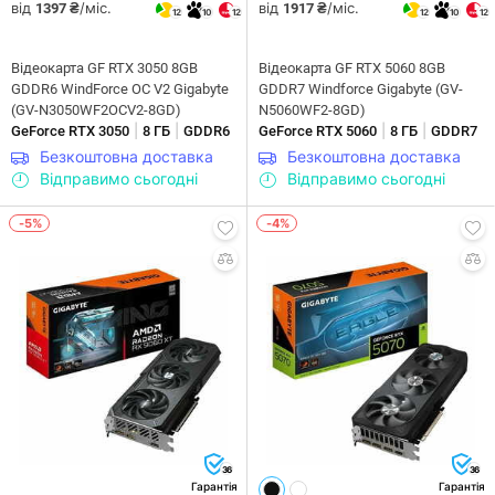
від
/міс.
від
/міс.
1397 ₴
1917 ₴
12
10
12
12
10
12
Відеокарта GF RTX 3050 8GB
Відеокарта GF RTX 5060 8GB
GDDR6 WindForce OC V2 Gigabyte
GDDR7 Windforce Gigabyte (GV-
(GV-N3050WF2OCV2-8GD)
N5060WF2-8GD)
|
|
|
|
GeForce RTX 3050
8 ГБ
GDDR6
GeForce RTX 5060
8 ГБ
GDDR7
Безкоштовна доставка
Безкоштовна доставка
Відправимо сьогодні
Відправимо сьогодні
-5%
-4%
36
36
Гарантія
Гарантія