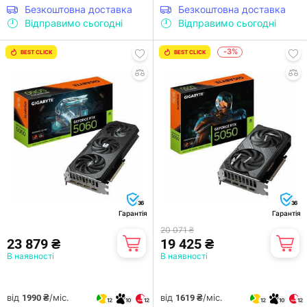
Безкоштовна доставка
Безкоштовна доставка
Відправимо сьогодні
Відправимо сьогодні
-3%
BEST CLICK
BEST CLICK
36
36
Гарантія
Гарантія
20 071 ₴
23 879 ₴
19 425 ₴
В наявності
В наявності
від
/міс.
від
/міс.
1990 ₴
1619 ₴
12
10
12
12
10
12