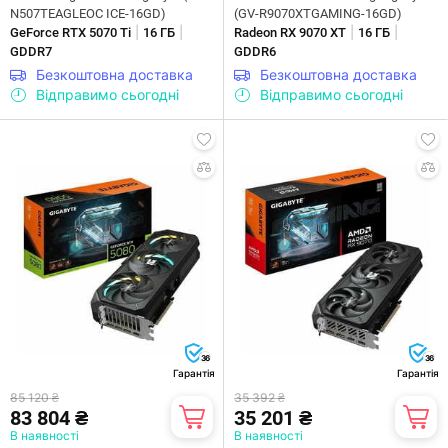
N507TEAGLEOC ICE-16GD)
(GV-R9070XTGAMING-16GD)
|
|
|
|
GeForce RTX 5070 Ti
16 ГБ
Radeon RX 9070 XT
16 ГБ
GDDR7
GDDR6
Безкоштовна доставка
Безкоштовна доставка
Відправимо сьогодні
Відправимо сьогодні
36
36
Гарантія
Гарантія
85 120 ₴
35 392 ₴
83 804 ₴
35 201 ₴
В наявності
В наявності