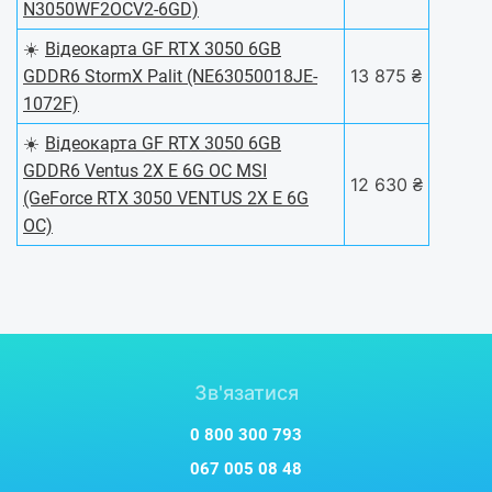
N3050WF2OCV2-6GD)
☀️
Відеокарта GF RTX 3050 6GB
13 875 ₴
GDDR6 StormX Palit (NE63050018JE-
1072F)
☀️
Відеокарта GF RTX 3050 6GB
GDDR6 Ventus 2X E 6G OC MSI
12 630 ₴
(GeForce RTX 3050 VENTUS 2X E 6G
OC)
Зв'язатися
0 800 300 793
067 005 08 48