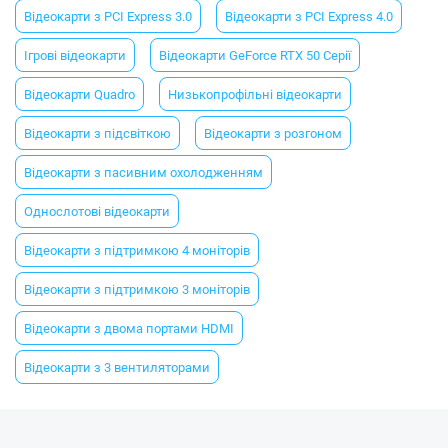
Відеокарти з PCI Express 3.0
Відеокарти з PCI Express 4.0
Ігрові відеокарти
Відеокарти GeForce RTX 50 Серії
Відеокарти Quadro
Низькопрофільні відеокарти
Відеокарти з підсвіткою
Відеокарти з розгоном
Відеокарти з пасивним охолодженням
Однослотові відеокарти
Відеокарти з підтримкою 4 моніторів
Відеокарти з підтримкою 3 моніторів
Відеокарти з двома портами HDMI
Відеокарти з 3 вентиляторами