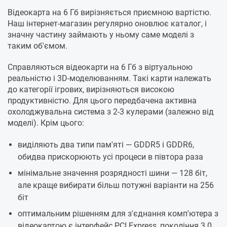
Відеокарта на 6 Гб вирізняється приємною вартістю.
Наш інтернет-магазин регулярно оновлює каталог, і
значну частину займають у ньому саме моделі з
таким об'ємом.
Справляються відеокарти на 6 Гб з віртуальною
реальністю і 3D-моделюванням. Такі карти належать
до категорії ігрових, вирізняються високою
продуктивністю. Для цього передбачена активна
охолоджувальна система з 2-3 кулерами (залежно від
моделі). Крім цього:
виділяють два типи пам'яті — GDDR5 і GDDR6,
обидва прискорюють усі процеси в півтора раза
мінімальне значення розрядності шини — 128 біт,
але краще вибирати більш потужні варіанти на 256
біт
оптимальним рішенням для з'єднання комп'ютера з
відеокартою є інтерфейс PCI Express, покоління 3.0