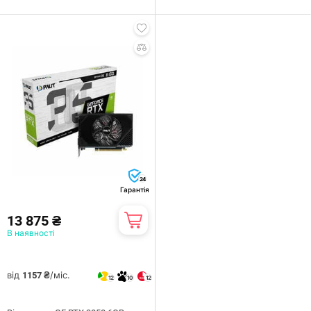
24
Гарантія
13 875 ₴
В наявності
від
/міс.
1157 ₴
12
10
12