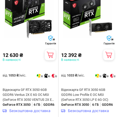
36
36
Гарантія
Гарантія
12 630 ₴
12 392 ₴
В наявності
В наявності
від
/міс.
від
/міс.
1053 ₴
1033 ₴
12
10
12
12
10
12
Відеокарта GF RTX 3050 6GB
Відеокарта GF RTX 3050 6GB
GDDR6 Ventus 2X E 6G OC MSI
GDDR6 Low Profile E OC MSI
(GeForce RTX 3050 VENTUS 2X E
(GeForce RTX 3050 LP E 6G OC)
|
|
|
|
6G OC)
GeForce RTX 3050
6 ГБ
GDDR6
GeForce RTX 3050
6 ГБ
GDDR6
Безкоштовна доставка
Безкоштовна доставка