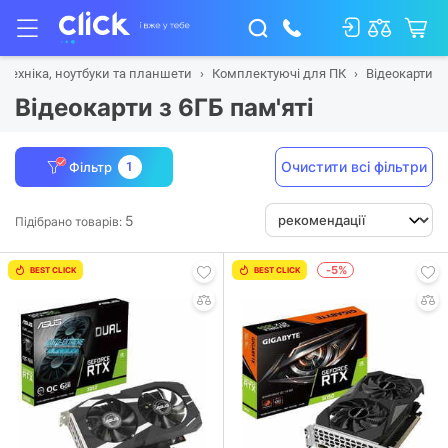
 техніка, ноутбуки та планшети
Комплектуючі для ПК
Відеокарти
Відеокарти з 6ГБ пам'яті
Очистити всі фільтри
Фільтр
1
5
Підібрано товарів:
-5%
BEST CLICK
BEST CLICK