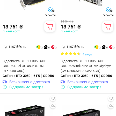
36
36
Гарантія
Гарантія
14 544 ₴
13 761 ₴
13 761 ₴
В наявності
В наявності
від
/міс.
від
/міс.
1147 ₴
1147 ₴
12
10
12
12
10
12
4
Відгуки
Відеокарта GF RTX 3050 6GB
Відеокарта GF RTX 3050 6GB
GDDR6 Dual OC Asus (DUAL-
GDDR6 WindForce OC V2 Gigabyte
RTX3050-O6G)
(GV-N3050WF2OCV2-6GD)
|
|
|
|
GeForce RTX 3050
6 ГБ
GDDR6
GeForce RTX 3050
6 ГБ
GDDR6
Безкоштовна доставка
Безкоштовна доставка
Відправимо завтра
Відправимо завтра