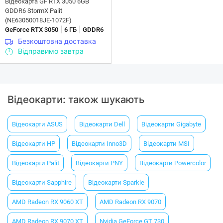
Відеокарта GF RTX 3050 6GB
GDDR6 StormX Palit
(NE63050018JE-1072F)
|
|
GeForce RTX 3050
6 ГБ
GDDR6
Безкоштовна доставка
Відправимо завтра
Відеокарти: також шукають
Відеокарти ASUS
Відеокарти Dell
Відеокарти Gigabyte
Відеокарти HP
Відеокарти Inno3D
Відеокарти MSI
Відеокарти Palit
Відеокарти PNY
Відеокарти Powercolor
Відеокарти Sapphire
Відеокарти Sparkle
AMD Radeon RX 9060 XT
AMD Radeon RX 9070
AMD Radeon RX 9070 XT
Nvidia GeForce GT 730