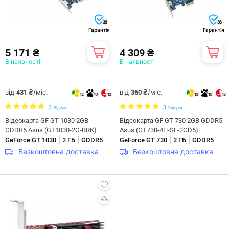
36
36
Гарантія
Гарантія
5 171 ₴
4 309 ₴
В наявності
В наявності
від
/міс.
від
/міс.
431 ₴
360 ₴
12
10
12
12
10
12
3
3
Відгуки
Відгуки
Відеокарта GF GT 1030 2GB
Відеокарта GF GT 730 2GB GDDR5
GDDR5 Asus (GT1030-2G-BRK)
Asus (GT730-4H-SL-2GD5)
|
|
|
|
GeForce GT 1030
2 ГБ
GDDR5
GeForce GT 730
2 ГБ
GDDR5
Безкоштовна доставка
Безкоштовна доставка