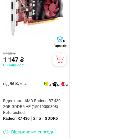
12
Гарантія
1 159 ₴
1 147 ₴
В наявності
від
/міс.
96 ₴
12
10
12
Відеокарта AMD Radeon R7 430
2GB GDDR5 HP (15019000308)
Refurbished
|
|
Radeon R7 430
2 ГБ
GDDR5
Відправимо сьогодні