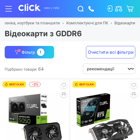
 техніка, ноутбуки та планшети
Комплектуючі для ПК
Відеокарти
Відеокарти з GDDR6
Очистити всі фільтри
Фільтр
1
64
Підібрано товари:
-3%
BEST CLICK
BEST CLICK