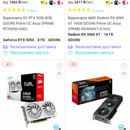
від
/міс.
від
/міс.
1682 ₴
2417 ₴
12
10
12
12
10
12
1
2
Відгук
Відгуки
Відеокарта GF RTX 5050 8GB
Відеокарта AMD Radeon RX 9060
GDDR6 Prime OC Asus (PRIME-
XT 16GB GDDR6 Prime OC Asus
RTX5050-O8G)
(PRIME-RX9060XT-O16G)
|
|
Radeon RX 9060 XT
16 ГБ
|
|
GeForce RTX 5050
8 ГБ
GDDR6
GDDR6
Безкоштовна доставка
Безкоштовна доставка
Відправимо завтра
Відправимо завтра
-4%
-5%
36
36