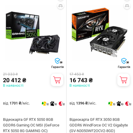
36
36
Гарантія
Гарантія
21 033 ₴
17 453 ₴
20 412 ₴
16 743 ₴
В наявності
В наявності
від
/міс.
від
/міс.
1701 ₴
1396 ₴
12
10
12
12
10
12
Відеокарта GF RTX 5050 8GB
Відеокарта GF RTX 3050 8GB
GDDR6 Gaming OC MSI (GeForce
GDDR6 WindForce OC V2 Gigabyte
RTX 5050 8G GAMING OC)
(GV-N3050WF2OCV2-8GD)