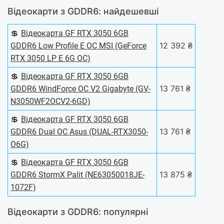
Відеокарти з GDDR6: найдешевші
💲
Відеокарта GF RTX 3050 6GB
12 392 ₴
GDDR6 Low Profile E OC MSI (GeForce
RTX 3050 LP E 6G OC)
💲
Відеокарта GF RTX 3050 6GB
13 761 ₴
GDDR6 WindForce OC V2 Gigabyte (GV-
N3050WF2OCV2-6GD)
💲
Відеокарта GF RTX 3050 6GB
13 761 ₴
GDDR6 Dual OC Asus (DUAL-RTX3050-
O6G)
💲
Відеокарта GF RTX 3050 6GB
13 875 ₴
GDDR6 StormX Palit (NE63050018JE-
1072F)
Відеокарти з GDDR6: популярні