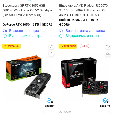
Відеокарта GF RTX 3050 6GB
Відеокарта AMD Radeon RX 9070
GDDR6 WindForce OC V2 Gigabyte
XT 16GB GDDR6 TUF Gaming OC
(GV-N3050WF2OCV2-6GD)
Asus (TUF-RX9070XT-O16G-
|
|
GAMING)
Radeon RX 9070 XT
16 ГБ
|
|
GeForce RTX 3050
6 ГБ
GDDR6
GDDR6
Безкоштовна доставка
Безкоштовна доставка
Відправимо завтра
Відправимо завтра
-4%
BEST CLICK
BEST CLICK
36
24
Гарантія
Гарантія
27 522 ₴