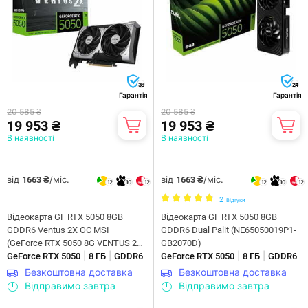
36
24
Гарантія
Гарантія
20 585 ₴
20 585 ₴
19 953 ₴
19 953 ₴
В наявності
В наявності
від
/міс.
від
/міс.
1663 ₴
1663 ₴
12
10
12
12
10
12
2
Відгуки
Відеокарта GF RTX 5050 8GB
Відеокарта GF RTX 5050 8GB
GDDR6 Ventus 2X OC MSI
GDDR6 Dual Palit (NE65050019P1-
(GeForce RTX 5050 8G VENTUS 2X
GB2070D)
|
|
|
|
OC)
GeForce RTX 5050
8 ГБ
GDDR6
GeForce RTX 5050
8 ГБ
GDDR6
Безкоштовна доставка
Безкоштовна доставка
Відправимо завтра
Відправимо завтра