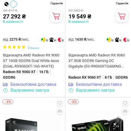
Гарантія
Гарантія
28 417 ₴
20 585 ₴
27 292 ₴
19 549 ₴
В наявності
В наявності
від
/міс.
від
/міс.
2275 ₴
1630 ₴
12
10
12
12
10
12
2
Відгуки
Відеокарта AMD Radeon RX 9060
Відеокарта AMD Radeon RX 9060
XT 16GB GDDR6 Dual White Asus
XT 8GB GDDR6 Gaming OC
(DUAL-RX9060XT-16G-WHITE)
Gigabyte (GV-R9060XTGAMING
|
|
Radeon RX 9060 XT
16 ГБ
OC-8GD)
|
|
GDDR6
Radeon RX 9060 XT
8 ГБ
GDDR6
Безкоштовна доставка
Безкоштовна доставка
Відправимо завтра
Відправимо завтра
-3%
-3%