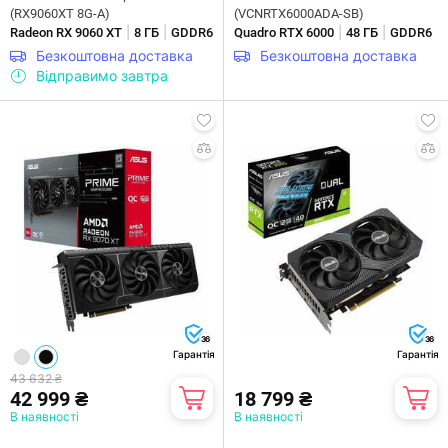
(RX9060XT 8G-A)
(VCNRTX6000ADA-SB)
|
|
|
|
Radeon RX 9060 XT
8 ГБ
GDDR6
Quadro RTX 6000
48 ГБ
GDDR6
Безкоштовна доставка
Безкоштовна доставка
Відправимо завтра
36
36
Гарантія
Гарантія
43 632 ₴
42 999 ₴
18 799 ₴
В наявності
В наявності