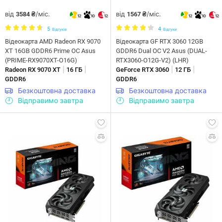
від
/міс.
від
/міс.
3584 ₴
1567 ₴
12
10
12
12
10
12
5
4
Відгуків
Відгуки
Відеокарта AMD Radeon RX 9070
Відеокарта GF RTX 3060 12GB
XT 16GB GDDR6 Prime OC Asus
GDDR6 Dual OC V2 Asus (DUAL-
(PRIME-RX9070XT-O16G)
RTX3060-O12G-V2) (LHR)
|
|
|
|
Radeon RX 9070 XT
16 ГБ
GeForce RTX 3060
12 ГБ
GDDR6
GDDR6
Безкоштовна доставка
Безкоштовна доставка
Відправимо завтра
Відправимо завтра