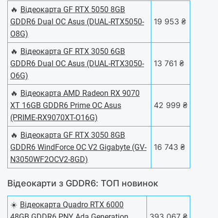
🔥
Відеокарта GF RTX 5050 8GB
19 953 ₴
GDDR6 Dual OC Asus (DUAL-RTX5050-
O8G)
🔥
Відеокарта GF RTX 3050 6GB
13 761 ₴
GDDR6 Dual OC Asus (DUAL-RTX3050-
O6G)
🔥
Відеокарта AMD Radeon RX 9070
42 999 ₴
XT 16GB GDDR6 Prime OC Asus
(PRIME-RX9070XT-O16G)
🔥
Відеокарта GF RTX 3050 8GB
16 743 ₴
GDDR6 WindForce OC V2 Gigabyte (GV-
N3050WF2OCV2-8GD)
Відеокарти з GDDR6: ТОП новинок
☀️
Відеокарта Quadro RTX 6000
393 067 ₴
48GB GDDR6 PNY Ada Generation