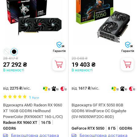
24
36
Гарантія
Гарантія
28 417 ₴
20 048 ₴
27 292 ₴
19 403 ₴
В наявності
В наявності
від
/міс.
від
/міс.
2275 ₴
1617 ₴
12
10
12
12
10
12
1
Відгук
Відеокарта AMD Radeon RX 9060
Відеокарта GF RTX 5050 8GB
XT 16GB GDDR6 Hellhound
GDDR6 WindForce OC Gigabyte
PowerColor (RX9060XT 16G-L/OC)
(GV-N5050WF2OC-8GD)
|
|
Radeon RX 9060 XT
16 ГБ
|
|
GDDR6
GeForce RTX 5050
8 ГБ
GDDR6
Безкоштовна доставка
Безкоштовна доставка