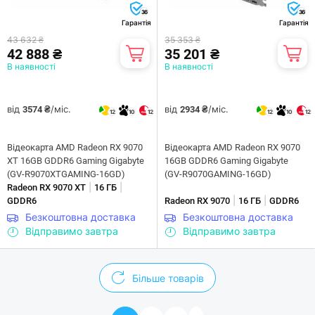
36
36
Гарантія
Гарантія
43 632 ₴
35 353 ₴
42 888 ₴
35 201 ₴
В наявності
В наявності
від
/міс.
від
/міс.
3574 ₴
2934 ₴
12
10
12
12
10
12
Відеокарта AMD Radeon RX 9070
Відеокарта AMD Radeon RX 9070
XT 16GB GDDR6 Gaming Gigabyte
16GB GDDR6 Gaming Gigabyte
(GV-R9070XTGAMING-16GD)
(GV-R9070GAMING-16GD)
|
|
Radeon RX 9070 XT
16 ГБ
|
|
GDDR6
Radeon RX 9070
16 ГБ
GDDR6
Безкоштовна доставка
Безкоштовна доставка
Відправимо завтра
Відправимо завтра
Більше товарів