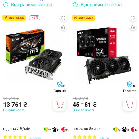
Відправимо завтра
Відправимо завтра
-5%
BEST CLICK
BEST CLICK
36
36
Гарантія
Гарантія
14 544 ₴
46 317 ₴
13 761 ₴
45 181 ₴
В наявності
В наявності
від
/міс.
від
/міс.
1147 ₴
3766 ₴
12
10
12
12
10
12
4
1
Відгуки
Відгук