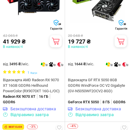
24
36
Гарантія
Гарантія
42 065 ₴
20 048 ₴
41 929 ₴
19 727 ₴
В наявності
В наявності
від
/міс.
від
/міс.
3495 ₴
1644 ₴
12
10
12
12
10
12
1
Відгук
Відеокарта AMD Radeon RX 9070
Відеокарта GF RTX 5050 8GB
XT 16GB GDDR6 Hellhound
GDDR6 WindForce OC V2 Gigabyte
PowerColor (RX9070XT 16G-L/OC)
(GV-N5050WF2OCV2-8GD)
|
|
Radeon RX 9070 XT
16 ГБ
|
|
GDDR6
GeForce RTX 5050
8 ГБ
GDDR6
Безкоштовна доставка
Безкоштовна доставка
Відправимо завтра
Відправимо завтра
-4%
-3%
BEST CLICK