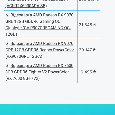
(VCNRTX6000ADA-SB)
☀️
Відеокарта AMD Radeon RX 9070
GRE 12GB GDDR6 Gaming OC
31 848 ₴
Gigabyte (GV-R907GREGAMING OC-
12GD)
☀️
Відеокарта AMD Radeon RX 9070
30 147 ₴
GRE 12GB GDDR6 Reaper PowerColor
(RX9070GRE 12G-A)
☀️
Відеокарта AMD Radeon RX 7600
16 495 ₴
8GB GDDR6 Fighter V2 PowerColor
(RX 7600 8G-F/V2)