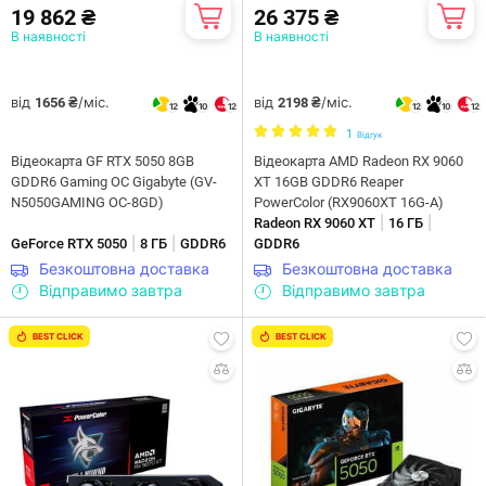
19 862 ₴
26 375 ₴
В наявності
В наявності
від
/міс.
від
/міс.
1656 ₴
2198 ₴
12
10
12
12
10
12
1
Відгук
Відеокарта GF RTX 5050 8GB
Відеокарта AMD Radeon RX 9060
GDDR6 Gaming OC Gigabyte (GV-
XT 16GB GDDR6 Reaper
N5050GAMING OC-8GD)
PowerColor (RX9060XT 16G-A)
|
|
Radeon RX 9060 XT
16 ГБ
|
|
GeForce RTX 5050
8 ГБ
GDDR6
GDDR6
Безкоштовна доставка
Безкоштовна доставка
Відправимо завтра
Відправимо завтра
BEST CLICK
BEST CLICK