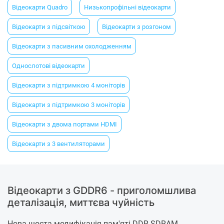
Відеокарти Quadro
Низькопрофільні відеокарти
Відеокарти з підсвіткою
Відеокарти з розгоном
Відеокарти з пасивним охолодженням
Однослотові відеокарти
Відеокарти з підтримкою 4 моніторів
Відеокарти з підтримкою 3 моніторів
Відеокарти з двома портами HDMI
Відеокарти з 3 вентиляторами
Відеокарти з GDDR6 - приголомшлива
деталізація, миттєва чуйність
Нова шоста модифікація пам'яті DDR SDRAM