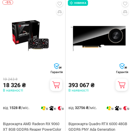
-5%
НОВИНКА
24
36
Гарантія
Гарантія
19 243 ₴
18 326 ₴
393 067 ₴
В наявності
В наявності
від
/міс.
від
/міс.
1528 ₴
32756 ₴
12
10
12
12
10
12
Відеокарта AMD Radeon RX 9060
Відеокарта Quadro RTX 6000 48GB
XT 8GB GDDR6 Reaper PowerColor
GDDR6 PNY Ada Generation