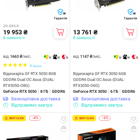
36
36
Гарантія
Гарантія
20 585 ₴
19 953 ₴
13 761 ₴
В наявності
В наявності
від
/міс.
від
/міс.
1663 ₴
1147 ₴
12
10
12
12
10
12
4
Відгуки
Відеокарта GF RTX 5050 8GB
Відеокарта GF RTX 3050 6GB
GDDR6 Dual OC Asus (DUAL-
GDDR6 Dual OC Asus (DUAL-
RTX5050-O8G)
RTX3050-O6G)
|
|
|
|
GeForce RTX 5050
8 ГБ
GDDR6
GeForce RTX 3050
6 ГБ
GDDR6
Безкоштовна доставка
Безкоштовна доставка
Відправимо завтра
Відправимо завтра
-4%
-3%
BEST CLICK
BEST CLICK