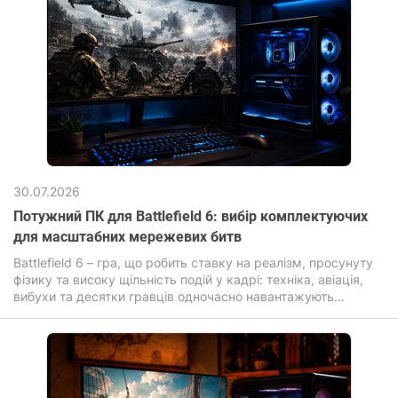
30.07.2026
Потужний ПК для Battlefield 6: вибір комплектуючих
для масштабних мережевих битв
Battlefield 6 – гра, що робить ставку на реалізм, просунуту
фізику та високу щільність подій у кадрі: техніка, авіація,
вибухи та десятки гравців одночасно навантажують
комп'ютер для ігор значно сильніше, ніж більшість сучасних
новинок.