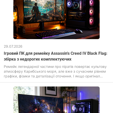
29.07.2026
Ігровий ПК для ремейку Assassin's Creed IV Black Flag:
збірка з недорогих комплектуючих
Ремейк легендарної частини про піратів повертає культову
атмосферу Карибського моря, але вже з сучасним рівнем
графіки, фізики та деталізації оточення. І якщо оригінал
робив ставку на масштаб та свободу, то оновлена ​​версія
Assassin's Creed Black Flag Resynced посилює візуальну
частину: перероблені текстури, покращене освітлення,
реалістична вода та «живіший» відкритий світ. Гра
перенесена на просунутий рушій Anvil з підтримкою
ілюмінування та трасування променів.