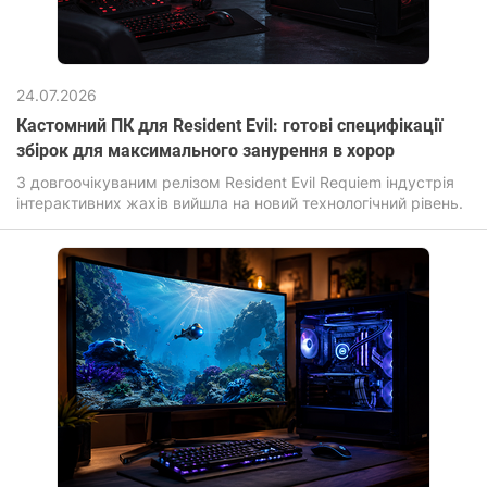
24.07.2026
Кастомний ПК для Resident Evil: готові специфікації
збірок для максимального занурення в хорор
З довгоочікуваним релізом Resident Evil Requiem індустрія
інтерактивних жахів вийшла на новий технологічний рівень.