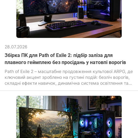
28.07.2026
Збірка ПК для Path of Exile 2: підбір заліза для
плавного геймплею без просідань у натовпі ворогів
Path of Exile 2 – масштабне продовження культової ARPG, де
ключовий акцент зроблено на густині подій: безліч ворогів,
складні ефекти навичок, динамічна система освітлення та
постійні анімації.