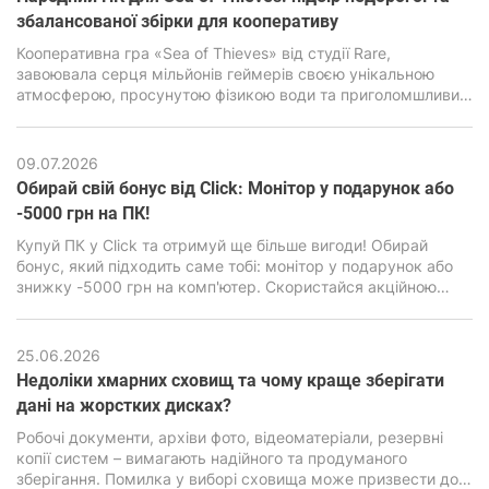
збалансованої збірки для кооперативу
Кооперативна гра «Sea of ​​Thieves» від студії Rare,
завоювала серця мільйонів геймерів своєю унікальною
атмосферою, просунутою фізикою води та приголомшливим
візуальним стилем. Але за зовнішньою мультяшною
графікою є дуже сильний двигун Unreal Engine 4, здатний
навантажити навіть сучасні ПК, особливо бюджетного
09.07.2026
класу.
Обирай свій бонус від Click: Монітор у подарунок або
-5000 грн на ПК!
Купуй ПК у Click та отримуй ще більше вигоди! Обирай
бонус, який підходить саме тобі: монітор у подарунок або
знижку -5000 грн на комп'ютер. Скористайся акційною
пропозицією та зроби свою покупку ще вигіднішою.
25.06.2026
Недоліки хмарних сховищ та чому краще зберігати
дані на жорстких дисках?
Робочі документи, архіви фото, відеоматеріали, резервні
копії систем – вимагають надійного та продуманого
зберігання. Помилка у виборі сховища може призвести до