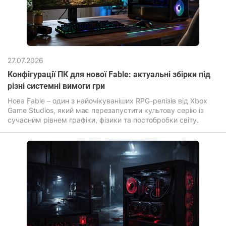
27.07.2026
Конфігурації ПК для нової Fable: актуальні збірки під
різні системні вимоги гри
Нова Fable – один з найочікуваніших RPG-релізів від Xbox
Game Studios, який має перезапустити культову серію із
сучасним рівнем графіки, фізики та постобробки світу.