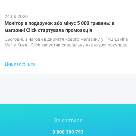
втрати інформації, серйозних фінансових та репутаційних
наслідків. Саме тому питання вибору між хмарними
сервісами та локальними накопичувачами стоїть особливо
24.06.2026
гостро.
Монітор в подарунок або мінус 5 000 гривень: в
магазині Click стартувала промоакція
​​​​​​​Сьогодні, з нагоди відкриття нового магазину у ТРЦ Lavina
Mall у Києві, Click запустив спеціальну акцію для покупців.
Дивитися все
Зв'язатися
0 800 300 793