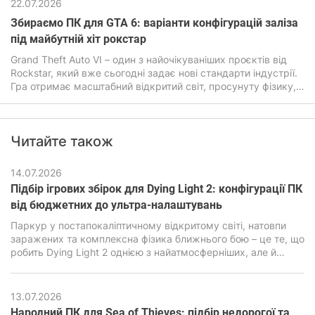
22.07.2026
Збираємо ПК для GTA 6: варіанти конфігурацій заліза
під майбутній хіт рокстар
Grand Theft Auto VI – один з найочікуваніших проєктів від
Rockstar, який вже сьогодні задає нові стандарти індустрії.
Гра отримає масштабний відкритий світ, просунуту фізику,
покращений штучний інтелект, а також дуже детальну
графіку. Все це прямо впливатиме на системні вимоги ГТА
6, які будуть помітно вищими ніж у попередніх частин
Читайте також
легендарної гри.
14.07.2026
Підбір ігрових збірок для Dying Light 2: конфігурації ПК
від бюджетних до ультра-налаштувань
Паркур у постапокаліптичному відкритому світі, натовпи
заражених та комплексна фізика ближнього бою – це те, що
робить Dying Light 2 однією з найатмосферніших, але й
водночас дуже вимогливих екшен-RPG останніх років. В її
основі лежить рушій C-Engine від студії Techland, який за
гарну картинку, просунуту симуляцію та реалістичну фізику
13.07.2026
вимагає підвищеної продуктивності від ПК.
Народний ПК для Sea of ​​Thieves: підбір недорогої та