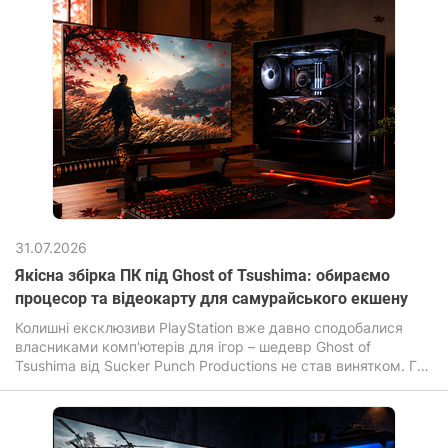
31.07.2026
Якісна збірка ПК під Ghost of Tsushima: обираємо
процесор та відеокарту для самурайського екшену
Колишні ексклюзиви PlayStation вже давно сподобалися
власниками комп'ютерів для ігор – шедевр Ghost of
Tsushima від Sucker Punch Productions не став винятком. Гра
зачаровує своїми безмежними полями, листям сакури, що
летять за вітром та неймовірною кінематографічністю
динамічних поєдинків на катанах.