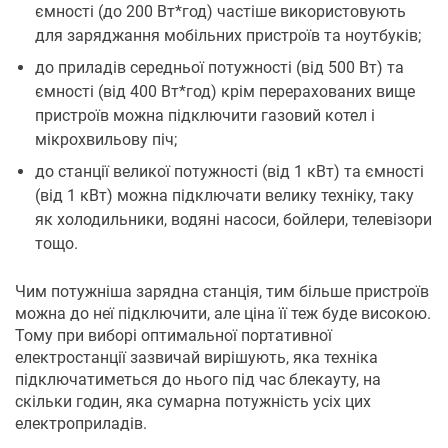
ємності (до 200 Вт*год) частіше використовують
для заряджання мобільних пристроїв та ноутбуків;
до приладів середньої потужності (від 500 Вт) та
ємності (від 400 Вт*год) крім перерахованих вище
пристроїв можна підключити газовий котел і
мікрохвильову піч;
до станції великої потужності (від 1 кВт) та ємності
(від 1 кВт) можна підключати велику техніку, таку
як холодильники, водяні насоси, бойлери, телевізори
тощо.
Чим потужніша зарядна станція, тим більше пристроїв
можна до неї підключити, але ціна її теж буде високою.
Тому при виборі оптимальної портативної
електростанції зазвичай вирішують, яка техніка
підключатиметься до нього під час блекауту, на
скільки годин, яка сумарна потужність усіх цих
електроприладів.