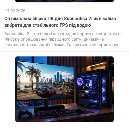
23.07.2026
Оптимальна збірка ПК для Subnautica 2: яке залізо
вибрати для стабільного FPS під водою
Subnautica 2 – технологічно складний проєкт з акцентом на
глибоке опрацювання підводного світу, динамічне
освітлення та масштабні біоми. Гра активно використовує
сучасні графічні ефекти: об'ємне світло, складні шейдери
води, дальнє промальовування та високу щільність
об'єктів, що прямо впливає на вимоги до заліза.