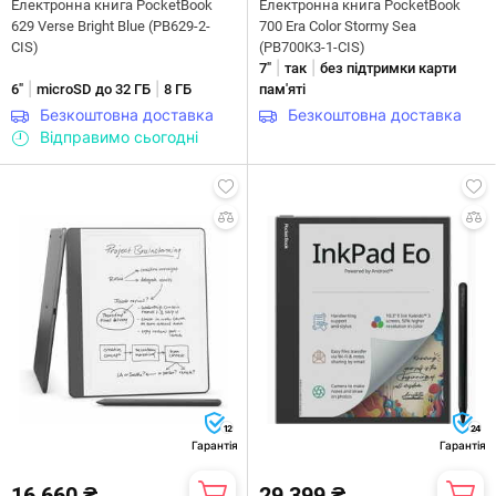
Електронна книга PocketBook
Електронна книга PocketBook
629 Verse Bright Blue (PB629-2-
700 Era Color Stormy Sea
CIS)
(PB700K3-1-CIS)
|
|
7"
так
без підтримки карти
|
|
6"
microSD до 32 ГБ
8 ГБ
пам'яті
Безкоштовна доставка
Безкоштовна доставка
Відправимо сьогодні
12
24
Гарантія
Гарантія
16 660 ₴
29 399 ₴