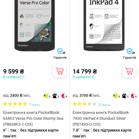
24
24
Гарантія
Гарантія
9 599 ₴
14 799 ₴
В наявності
В наявності
від
/міс.
від
/міс.
2400 ₴
3700 ₴
4
3
4
4
3
4
1
2
Відгук
Відгуки
Електронна книга PocketBook
Електронна книга PocketBook
634K3 Verse Pro Color Stormy Sea
743G InkPad 4 Stundust Silver
(PB634K3-1-CIS)
(PB743G-U-CIS)
|
|
|
|
6"
так
без підтримки карти
7.8"
так
без підтримки карти
пам'яті
пам'яті