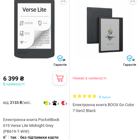
24
12
Гарантія
Гарантія
6 399 ₴
Немає в наявності
В наявності
4
Відгуки
від
/міс.
2133 ₴
3
3
3
Електронна книга BOOX Go Color
7 Gen2 Black
Електронна книга PocketBook
619 Verse Lite Midnight Grey
(PB619-T-WW)
|
|
6"
так
без підтримки карти