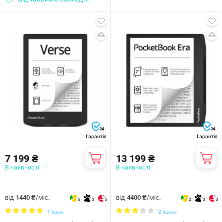
24
24
Гарантія
Гарантія
7 199 ₴
13 199 ₴
В наявності
В наявності
від
/міс.
від
/міс.
1440 ₴
4400 ₴
5
3
5
2
3
3
1
2
Відгук
Відгуки