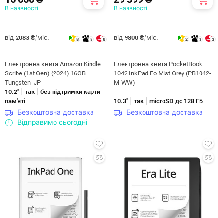
В наявності
В наявності
від
/міс.
від
/міс.
2083 ₴
9800 ₴
8
5
6
2
3
3
Електронна книга Amazon Kindle
Електронна книга PocketBook
Scribe (1st Gen) (2024) 16GB
1042 InkPad Eo Mist Grey (PB1042-
Tungsten_JP
M-WW)
|
|
10.2"
так
без підтримки карти
|
|
пам'яті
10.3"
так
microSD до 128 ГБ
Безкоштовна доставка
Безкоштовна доставка
Відправимо сьогодні