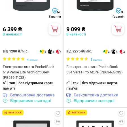
24
24
Гарантія
Гарантія
6 399 ₴
9 099 ₴
В наявності
В наявності
від
/міс.
від
/міс.
1280 ₴
2275 ₴
5
3
5
4
3
4
4
5
Відгуки
Відгуків
Електронна книга PocketBook
Електронна книга PocketBook
619 Verse Lite Midnight Grey
634 Verse Pro Azure (PB634-A-CIS)
(PB619-T-CIS)
|
|
|
|
6"
так
без підтримки карти
6"
так
без підтримки карти
пам'яті
пам'яті
Безкоштовна доставка
Безкоштовна доставка
Відправимо сьогодні
Відправимо сьогодні
BEST CLICK
BEST CLICK