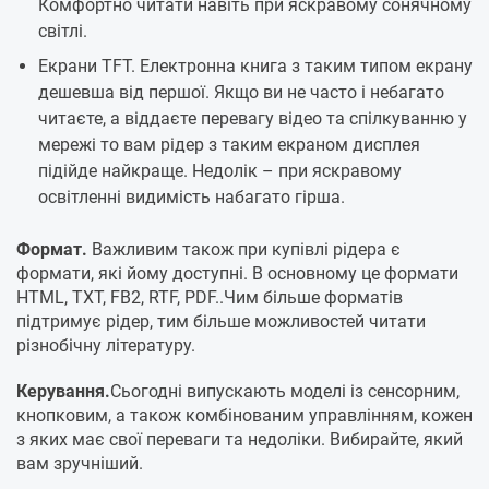
Комфортно читати навіть при яскравому сонячному
світлі.
Екрани TFT. Електронна книга з таким типом екрану
дешевша від першої. Якщо ви не часто і небагато
читаєте, а віддаєте перевагу відео та спілкуванню у
мережі то вам рідер з таким екраном дисплея
підійде найкраще. Недолік – при яскравому
освітленні видимість набагато гірша.
Формат.
Важливим також при купівлі рідера є
формати, які йому доступні. В основному це формати
HTML, TXT, FB2, RTF, PDF..Чим більше форматів
підтримує рідер, тим більше можливостей читати
різнобічну літературу.
Керування.
Сьогодні випускають моделі із сенсорним,
кнопковим, а також комбінованим управлінням, кожен
з яких має свої переваги та недоліки. Вибирайте, який
вам зручніший.