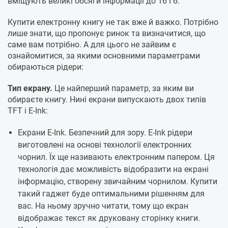
вміщують великі обсяги інформації до 16 Гб.
Купити електронну книгу не так вже й важко. Потрібно
лише знати, що пропонує ринок та визначитися, що
саме вам потрібно. А для цього не зайвим є
ознайомитися, за якими основними параметрами
обираються рідери:
Тип екрану.
Це найперший параметр, за яким ви
обираєте книгу. Нині екрани випускають двох типів
TFT і E-Ink:
Екрани E-Ink. Безпечний для зору. E-Ink рідери
виготовлені на основі технології електронних
чорнил. Їх ще називають електронним папером. Ця
технологія дає можливість відобразити на екрані
інформацію, створену звичайним чорнилом. Купити
такий гаджет буде оптимальними рішенням для
вас. На ньому зручно читати, тому що екран
відображає текст як друковану сторінку книги.