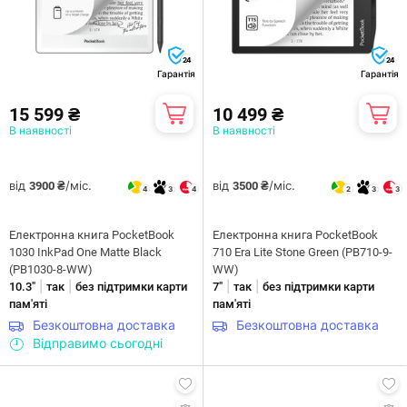
24
24
Гарантія
Гарантія
15 599 ₴
10 499 ₴
В наявності
В наявності
від
/міс.
від
/міс.
3900 ₴
3500 ₴
4
3
4
2
3
3
Електронна книга PocketBook
Електронна книга PocketBook
1030 InkPad One Matte Black
710 Era Lite Stone Green (PB710-9-
(PB1030-8-WW)
WW)
|
|
|
|
10.3"
так
без підтримки карти
7"
так
без підтримки карти
пам'яті
пам'яті
Безкоштовна доставка
Безкоштовна доставка
Відправимо сьогодні