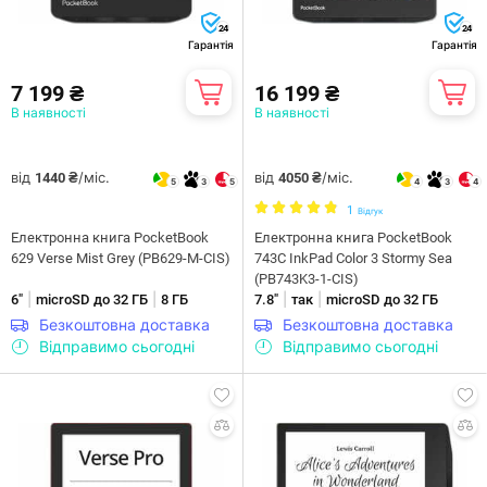
24
24
Гарантія
Гарантія
7 199 ₴
16 199 ₴
В наявності
В наявності
від
/міс.
від
/міс.
1440 ₴
4050 ₴
5
3
5
4
3
4
1
Відгук
Електронна книга PocketBook
Електронна книга PocketBook
629 Verse Mist Grey (PB629-M-CIS)
743C InkPad Color 3 Stormy Sea
(PB743K3-1-CIS)
|
|
|
|
6"
microSD до 32 ГБ
8 ГБ
7.8"
так
microSD до 32 ГБ
Безкоштовна доставка
Безкоштовна доставка
Відправимо сьогодні
Відправимо сьогодні