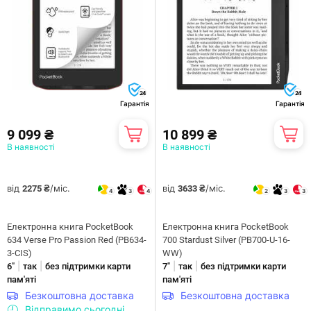
24
24
Гарантія
Гарантія
9 099 ₴
10 899 ₴
В наявності
В наявності
від
/міс.
від
/міс.
2275 ₴
3633 ₴
4
3
4
2
3
3
Електронна книга PocketBook
Електронна книга PocketBook
634 Verse Pro Passion Red (PB634-
700 Stardust Silver (PB700-U-16-
3-CIS)
WW)
|
|
|
|
6"
так
без підтримки карти
7"
так
без підтримки карти
пам'яті
пам'яті
Безкоштовна доставка
Безкоштовна доставка
Відправимо сьогодні