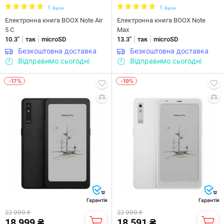
1
1
Відгук
Відгук
Електронна книга BOOX Note Air
Електронна книга BOOX Note
5 C
Max
|
|
|
|
10.3"
так
microSD
13.3"
так
microSD
Безкоштовна доставка
Безкоштовна доставка
Відправимо сьогодні
Відправимо сьогодні
-17%
-19%
12
12
Гарантія
Гарантія
22 999 ₴
22 999 ₴
18 999 ₴
18 591 ₴