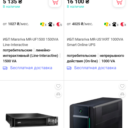
5 135 ₴
16 100 ₴
В наличии
В наличии
от
/мес.
от
/мес.
1027 ₴
4025 ₴
5
3
5
4
3
4
ИБП Marsriva MR-UF1500 1500VA
ИБП Marsriva MR-US1KRT 1000VA
Line-Interactive
Smart Online UPS
|
потребительские
линейно-
|
|
интерактивны­й (Line-Interactive)
потребительские
непрерывного
|
1500 VA
действия (On-line)
1000 VA
Бесплатная доставка
Бесплатная доставка