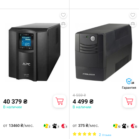
24
Гарантия
4 559 ₴
40 379 ₴
4 499 ₴
В наличии
В наличии
от
/мес.
от
/мес.
13460 ₴
375 ₴
2
3
3
12
8
12
2
Отзыва