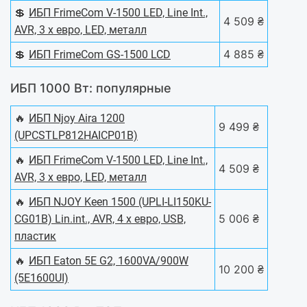
💲
ИБП FrimeCom V-1500 LED, Line Int.,
4 509 ₴
AVR, 3 x евро, LED, металл
💲
4 885 ₴
ИБП FrimeCom GS-1500 LCD
ИБП 1000 Вт: популярные
🔥
ИБП Njoy Aira 1200
9 499 ₴
(UPCSTLP812HAICP01B)
🔥
ИБП FrimeCom V-1500 LED, Line Int.,
4 509 ₴
AVR, 3 x евро, LED, металл
🔥
ИБП NJOY Keen 1500 (UPLI-LI150KU-
5 006 ₴
CG01B) Lin.int., AVR, 4 x евро, USB,
пластик
🔥
ИБП Eaton 5E G2, 1600VA/900W
10 200 ₴
(5E1600UI)