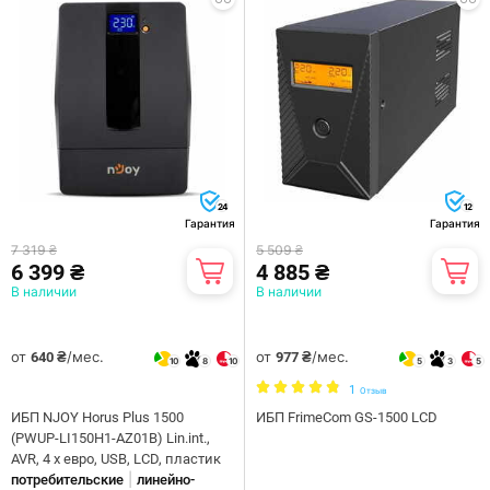
24
12
Гарантия
Гарантия
7 319 ₴
5 509 ₴
6 399 ₴
4 885 ₴
В наличии
В наличии
от
/мес.
от
/мес.
640 ₴
977 ₴
10
8
10
5
3
5
1
Отзыв
ИБП NJOY Horus Plus 1500
ИБП FrimeCom GS-1500 LCD
(PWUP-LI150H1-AZ01B) Lin.int.,
AVR, 4 x евро, USB, LCD, пластик
|
потребительские
линейно-