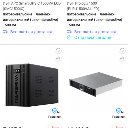
ИБП APC Smart-UPS C 1500VA LCD
ИБП Prologix 1500
(SMC1500IC)
(PLPU1500VA4LED)
|
|
потребительские
линейно-
потребительские
линейно-
|
|
интерактивны­й (Line-Interactive)
интерактивны­й (Line-Interactive)
1500 VA
1500 VA
Бесплатная доставка
Бесплатная доставка
Отправим сегодня
24
24
Гарантия
Гарантия