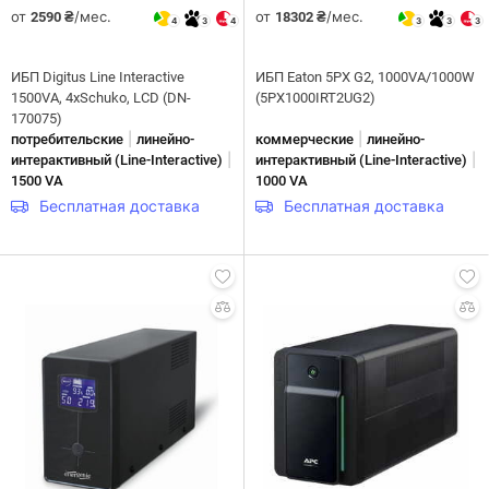
от
/мес.
от
/мес.
2590 ₴
18302 ₴
4
3
4
3
3
3
ИБП Digitus Line Interactive
ИБП Eaton 5PX G2, 1000VA/1000W
1500VA, 4хSchuko, LСD (DN-
(5PX1000IRT2UG2)
170075)
|
|
потребительские
линейно-
коммерческие
линейно-
|
|
интерактивны­й (Line-Interactive)
интерактивны­й (Line-Interactive)
1500 VA
1000 VA
Бесплатная доставка
Бесплатная доставка