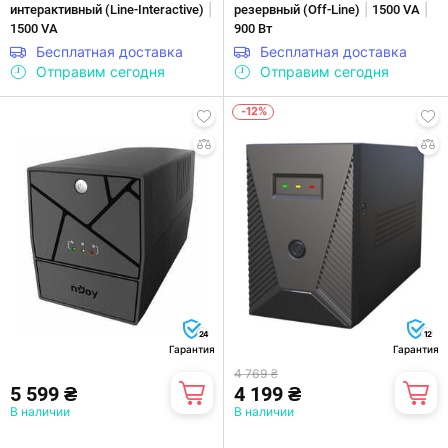
|
|
|
интерактивны­й (Line-Interactive)
резервный (Off-Line)
1500 VA
1500 VA
900 Вт
Бесплатная доставка
Бесплатная доставка
Отправим сегодня
Отправим сегодня
-12%
24
12
Гарантия
Гарантия
4 769 ₴
5 599 ₴
4 199 ₴
В наличии
В наличии