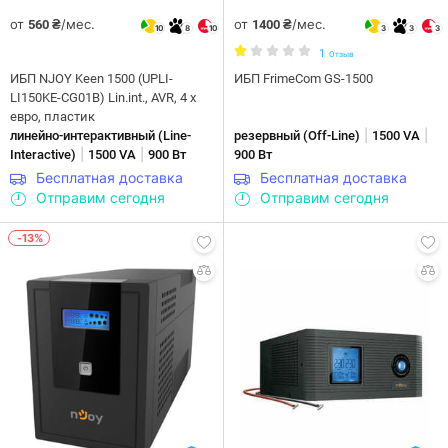
от
/мес.
от
/мес.
560 ₴
1400 ₴
10
8
10
3
3
3
1
Отзыв
ИБП NJOY Keen 1500 (UPLI-
ИБП FrimeCom GS-1500
LI150KE-CG01B) Lin.int., AVR, 4 x
евро, пластик
|
|
линейно-интерактивны­й (Line-
резервный (Off-Line)
1500 VA
|
|
Interactive)
1500 VA
900 Вт
900 Вт
Бесплатная доставка
Бесплатная доставка
Отправим сегодня
Отправим сегодня
-13%