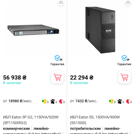
24
24
Гарантия
Гарантия
56 938 ₴
22 294 ₴
В наличии
В наличии
от
/мес.
от
/мес.
18980 ₴
7432 ₴
3
3
3
3
3
3
ИБП Eaton 5P G2, 1150VA/920W
ИБП Eaton 5S, 1500VA/900W
(5P1150IRG2)
(5S1500i)
|
|
коммерческие
линейно-
потребительские
линейно-