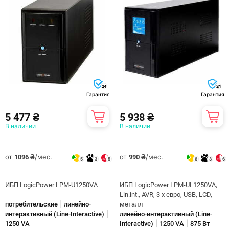
24
24
Гарантия
Гарантия
5 477 ₴
5 938 ₴
В наличии
В наличии
от
/мес.
от
/мес.
1096 ₴
990 ₴
5
3
5
6
3
6
ИБП LogicPower LPM-U1250VA
ИБП LogicPower LPM-UL1250VA,
Lin.int., AVR, 3 x евро, USB, LCD,
|
потребительские
линейно-
металл
|
интерактивны­й (Line-Interactive)
линейно-интерактивны­й (Line-
|
|
1250 VA
Interactive)
1250 VA
875 Вт