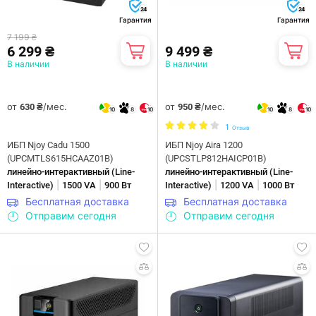
24
24
Гарантия
Гарантия
7 199 ₴
6 299 ₴
9 499 ₴
В наличии
В наличии
от
/мес.
от
/мес.
630 ₴
950 ₴
10
8
10
10
8
10
1
Отзыв
ИБП Njoy Cadu 1500
ИБП Njoy Aira 1200
(UPCMTLS615HCAAZ01B)
(UPCSTLP812HAICP01B)
линейно-интерактивны­й (Line-
линейно-интерактивны­й (Line-
|
|
|
|
Interactive)
1500 VA
900 Вт
Interactive)
1200 VA
1000 Вт
Бесплатная доставка
Бесплатная доставка
Отправим сегодня
Отправим сегодня