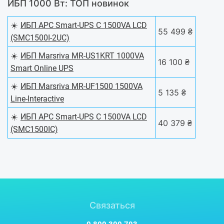
ИБП 1000 Вт: ТОП новинок
☀️
ИБП APC Smart-UPS C 1500VA LCD
55 499 ₴
(SMC1500I-2UC)
☀️
ИБП Marsriva MR-US1KRT 1000VA
16 100 ₴
Smart Online UPS
☀️
ИБП Marsriva MR-UF1500 1500VA
5 135 ₴
Line-Interactive
☀️
ИБП APC Smart-UPS C 1500VA LCD
40 379 ₴
(SMC1500IC)
Связаться