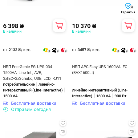
24
Гарантия
6 398 ₴
10 370 ₴
В наличии
В наличии
от
/мес.
от
/мес.
2133 ₴
3457 ₴
3
3
3
2
3
3
ИБП EnerGenie EG-UPS-034
ИБП APC Easy UPS 1600VA IEC
1500VA, Line Int., AVR,
(BVX1600LI)
3xIEC+2xSchuko, USB, LCD, RJ11
|
потребительские
линейно-
|
интерактивны­й (Line-Interactive)
линейно-интерактивны­й (Line-
|
|
1500 VA
Interactive)
1600 VA
900 Вт
Бесплатная доставка
Бесплатная доставка
Отправим сегодня