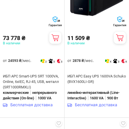
24
24
Гарантия
Гарантия
73 778 ₴
11 509 ₴
В наличии
В наличии
от
/мес.
от
/мес.
24593 ₴
2878 ₴
2
3
3
4
3
4
ИБП APC Smart-UPS SRT 1000VA,
ИБП APC Easy UPS 1600VA Schuko
Online, 6хIEC, RJ-45, USB, металл
(BVX1600LI-GR)
(SRT1000RMXLI)
|
коммерческие
непрерывного
линейно-интерактивны­й (Line-
|
|
|
действия (On-line)
1000 VA
Interactive)
1600 VA
900 Вт
Бесплатная доставка
Бесплатная доставка