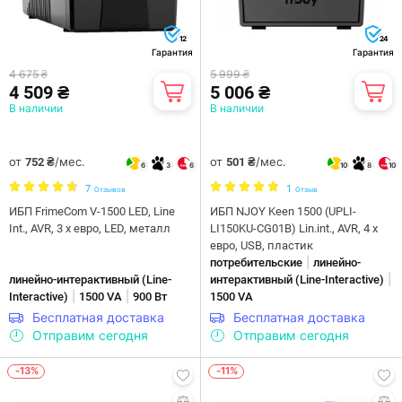
12
24
Гарантия
Гарантия
4 675 ₴
5 999 ₴
4 509 ₴
5 006 ₴
В наличии
В наличии
от
/мес.
от
/мес.
752 ₴
501 ₴
6
3
6
10
8
10
7
1
Отзывов
Отзыв
ИБП FrimeCom V-1500 LED, Line
ИБП NJOY Keen 1500 (UPLI-
Int., AVR, 3 x евро, LED, металл
LI150KU-CG01B) Lin.int., AVR, 4 x
евро, USB, пластик
|
потребительские
линейно-
|
линейно-интерактивны­й (Line-
интерактивны­й (Line-Interactive)
|
|
Interactive)
1500 VA
900 Вт
1500 VA
Бесплатная доставка
Бесплатная доставка
Отправим сегодня
Отправим сегодня
-13%
-11%