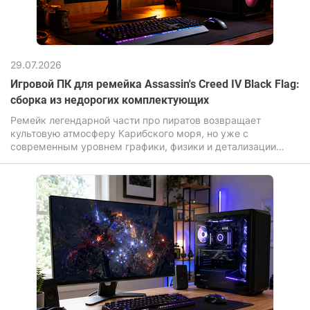
29.07.2026
Игровой ПК для ремейка Assassin's Creed IV Black Flag:
сборка из недорогих комплектующих
Ремейк легендарной части про пиратов возвращает
культовую атмосферу Карибского моря, но уже с
современным уровнем графики, физики и детализации
окружения. И если оригинал делал ставку на масштаб и
свободу, то обновленная версия Assassin's Creed Black Flag
Resynced усиливает визуальную составляющую:
переработанные текстуры, улучшенное освещение,
реалистичная вода и более «живой» открытый мир. Игра
перенесена на продвинутый движок Anvil с поддержкой
иллюминирования и трассировки лучей.