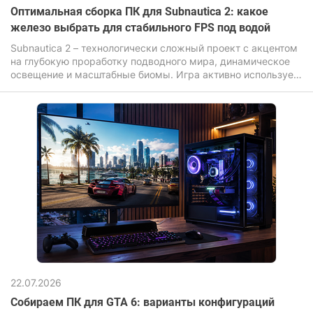
Оптимальная сборка ПК для Subnautica 2: какое
железо выбрать для стабильного FPS под водой
Subnautica 2 – технологически сложный проект с акцентом
на глубокую проработку подводного мира, динамическое
освещение и масштабные биомы. Игра активно использует
современные графические эффекты: объемный свет,
сложный шейдеры воды, дальнюю прорисовку и высокую
плотность объектов, что прямо влияет на требования к
железу.
22.07.2026
Собираем ПК для GTA 6: варианты конфигураций