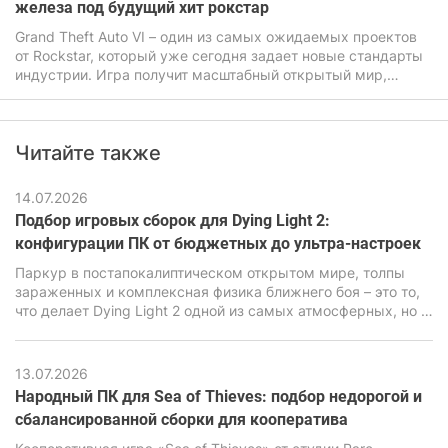
железа под будущий хит рокстар
Grand Theft Auto VI – один из самых ожидаемых проектов
от Rockstar, который уже сегодня задает новые стандарты
индустрии. Игра получит масштабный открытый мир,
продвинутую физику, улучшенный искусственный
интеллект, а также очень детализированную графику. Все
это будет прямо влиять на системные требования ГТА 6,
Читайте также
которые будут заметно выше чем у предыдущих частей
легендарной игры.
14.07.2026
Подбор игровых сборок для Dying Light 2:
конфигурации ПК от бюджетных до ультра-настроек
Паркур в постапокалиптическом открытом мире, толпы
зараженных и комплексная физика ближнего боя – это то,
что делает Dying Light 2 одной из самых атмосферных, но в
то же время очень требовательных экшен-RPG последних
лет. В ее основе лежит движок C-Engine от студии Techland,
который за красивую картинку, продвинутую симуляцию и
13.07.2026
реалистичную физику требует повышенной
Народный ПК для Sea of Thieves: подбор недорогой и
производительности от ПК.
сбалансированной сборки для кооператива