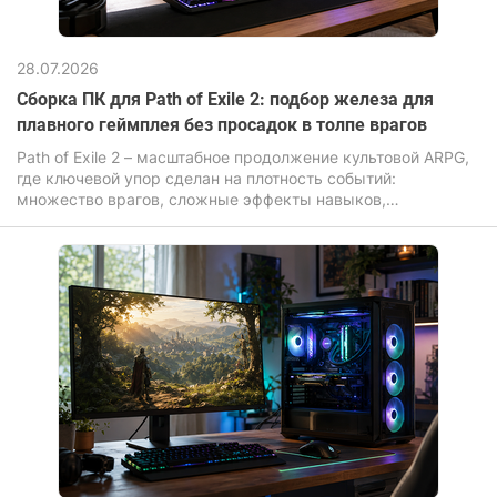
28.07.2026
Сборка ПК для Path of Exile 2: подбор железа для
плавного геймплея без просадок в толпе врагов
Path of Exile 2 – масштабное продолжение культовой ARPG,
где ключевой упор сделан на плотность событий:
множество врагов, сложные эффекты навыков,
динамическая система освещения и постоянные анимации.