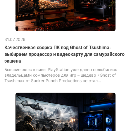
31.07.2026
Качественная сборка ПК под Ghost of Tsushima:
выбираем процессор и видеокарту для самурайского
экшена
Бывшие эксклюзивы PlayStation уже давно полюбились
владельцами компьютеров для игр – шедевр «Ghost of
Tsushima» от Sucker Punch Productions не стал
исключением. Игра завораживает своими бескрайними
полями, летящими по ветру листьями сакуры и
неимоверной кинематографичностью динамичных
поединков на катанах.