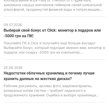
Кооперативная игра «Sea of Thieves» от студии Rare,
завоевала сердца миллионов геймеров своей уникальной
атмосферой, продвинутой физикой воды и потрясающим
визуальным стилем. Но за внешне мультяшной графикой
имеется весьма мощный движок Unreal Engine 4,
способный нагрузить даже современные ПК, особенно
09.07.2026
бюджетного класса.
Выбирай свой бонус от Click: монитор в подарок или
-5000 грн на ПК!
Покупайте ПК в Click и получайте ещё больше выгоды!
Выбирайте бонус, который подходит именно вам: монитор в
подарок или скидку -5000 грн на компьютер.
Воспользуйтесь акционным предложением и сделайте
свою покупку ещё выгоднее.
25.06.2026
Недостатки облачных хранилищ и почему лучше
хранить данные на жестких дисках?
Рабочие документы, архивы фото, видеоматериалы,
резервные копии систем – требуют надежного и
продуманного хранения. Ошибка в выборе хранилища
может привести к потере информации, серьезным
финансовым и репутационным последствиям. Именно
поэтому вопрос выбора между облачными сервисами и