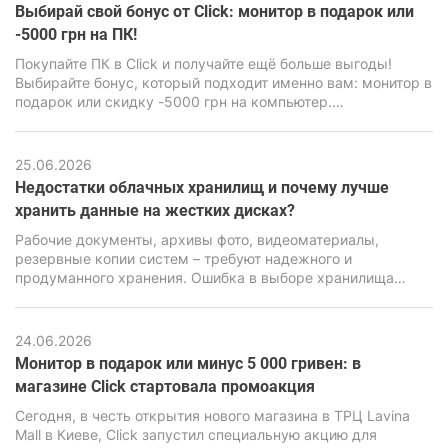
бюджетного класса.
Выбирай свой бонус от Click: монитор в подарок или
-5000 грн на ПК!
Покупайте ПК в Click и получайте ещё больше выгоды!
Выбирайте бонус, который подходит именно вам: монитор в
подарок или скидку -5000 грн на компьютер.
Воспользуйтесь акционным предложением и сделайте
свою покупку ещё выгоднее.
25.06.2026
Недостатки облачных хранилищ и почему лучше
хранить данные на жестких дисках?
Рабочие документы, архивы фото, видеоматериалы,
резервные копии систем – требуют надежного и
продуманного хранения. Ошибка в выборе хранилища
может привести к потере информации, серьезным
финансовым и репутационным последствиям. Именно
поэтому вопрос выбора между облачными сервисами и
24.06.2026
локальными накопителями стоит особенно остро.
Монитор в подарок или минус 5 000 гривен: в
магазине Click стартовала промоакция
Сегодня, в честь открытия нового магазина в ТРЦ Lavina
Mall в Киеве, Click запустил специальную акцию для