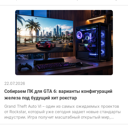
современные графические эффекты: объемный свет,
сложный шейдеры воды, дальнюю прорисовку и высокую
плотность объектов, что прямо влияет на требования к
железу.
22.07.2026
Собираем ПК для GTA 6: варианты конфигураций
железа под будущий хит рокстар
Grand Theft Auto VI – один из самых ожидаемых проектов
от Rockstar, который уже сегодня задает новые стандарты
индустрии. Игра получит масштабный открытый мир,
продвинутую физику, улучшенный искусственный
интеллект, а также очень детализированную графику. Все