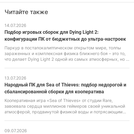
это будет прямо влиять на системные требования ГТА 6,
Читайте также
которые будут заметно выше чем у предыдущих частей
легендарной игры.
14.07.2026
Подбор игровых сборок для Dying Light 2:
конфигурации ПК от бюджетных до ультра-настроек
Паркур в постапокалиптическом открытом мире, толпы
зараженных и комплексная физика ближнего боя – это то,
что делает Dying Light 2 одной из самых атмосферных, но в
то же время очень требовательных экшен-RPG последних
лет. В ее основе лежит движок C-Engine от студии Techland,
который за красивую картинку, продвинутую симуляцию и
13.07.2026
реалистичную физику требует повышенной
Народный ПК для Sea of Thieves: подбор недорогой и
производительности от ПК.
сбалансированной сборки для кооператива
Кооперативная игра «Sea of Thieves» от студии Rare,
завоевала сердца миллионов геймеров своей уникальной
атмосферой, продвинутой физикой воды и потрясающим
визуальным стилем. Но за внешне мультяшной графикой
имеется весьма мощный движок Unreal Engine 4,
способный нагрузить даже современные ПК, особенно
09.07.2026