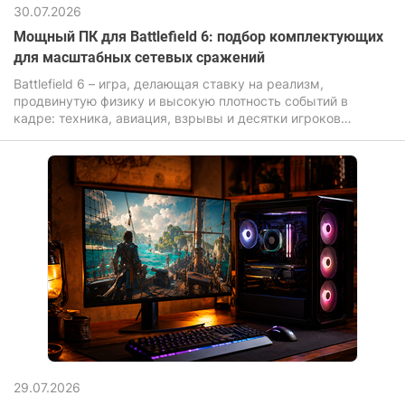
30.07.2026
Мощный ПК для Battlefield 6: подбор комплектующих
для масштабных сетевых сражений
Battlefield 6 – игра, делающая ставку на реализм,
продвинутую физику и высокую плотность событий в
кадре: техника, авиация, взрывы и десятки игроков
одновременно нагружают компьютер для игр значительно
сильнее, чем большинство современных новинок.
29.07.2026