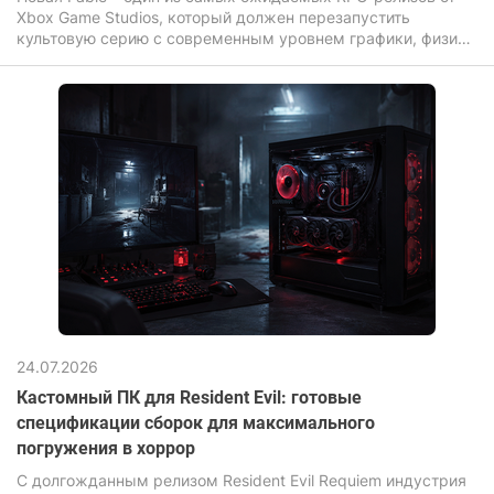
Xbox Game Studios, который должен перезапустить
культовую серию с современным уровнем графики, физики
и постобработки мира.
24.07.2026
Кастомный ПК для Resident Evil: готовые
спецификации сборок для максимального
погружения в хоррор
С долгожданным релизом Resident Evil Requiem индустрия