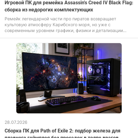
Игровой ПК для ремейка Assassin's Creed IV Black Flag:
сборка из недорогих комплектующих
Ремейк легендарной части про пиратов возвращает
культовую атмосферу Карибского моря, но уже с
современным уровнем графики, физики и детализации
окружения. И если оригинал делал ставку на масштаб и
свободу, то обновленная версия Assassin's Creed Black Flag
Resynced усиливает визуальную составляющую:
переработанные текстуры, улучшенное освещение,
реалистичная вода и более «живой» открытый мир. Игра
перенесена на продвинутый движок Anvil с поддержкой
иллюминирования и трассировки лучей.
28.07.2026
Сборка ПК для Path of Exile 2: подбор железа для
плавного геймплея без просадок в толпе врагов