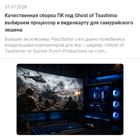
31.07.2026
Качественная сборка ПК под Ghost of Tsushima:
выбираем процессор и видеокарту для самурайского
экшена
Бывшие эксклюзивы PlayStation уже давно полюбились
владельцами компьютеров для игр – шедевр «Ghost of
Tsushima» от Sucker Punch Productions не стал
исключением. Игра завораживает своими бескрайними
полями, летящими по ветру листьями сакуры и
неимоверной кинематографичностью динамичных
поединков на катанах.