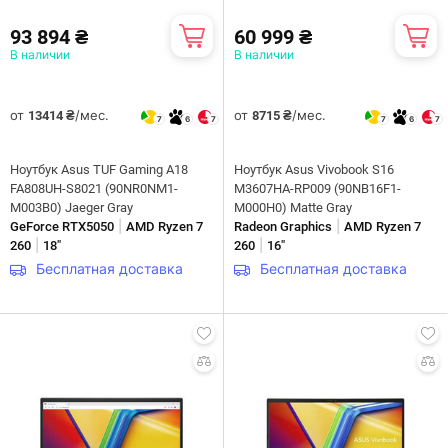
93 894 ₴
60 999 ₴
В наличии
В наличии
от
/мес.
от
/мес.
13414 ₴
8715 ₴
7
6
7
7
6
7
Ноутбук Asus TUF Gaming A18
Ноутбук Asus Vivobook S16
FA808UH-S8021 (90NR0NM1-
M3607HA-RP009 (90NB16F1-
M003B0) Jaeger Gray
M000H0) Matte Gray
|
|
GeForce RTX5050
AMD Ryzen 7
Radeon Graphics
AMD Ryzen 7
|
|
260
18"
260
16"
Бесплатная доставка
Бесплатная доставка