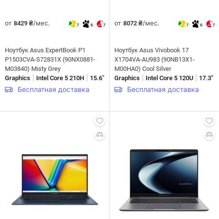
от
/мес.
от
/мес.
8429 ₴
8072 ₴
7
6
7
7
6
7
Ноутбук Asus ExpertBook P1
Ноутбук Asus Vivobook 17
P1503CVA-S72831X (90NX0881-
X1704VA-AU983 (90NB13X1-
M03840) Misty Grey
M00HA0) Cool Silver
|
|
|
|
Graphics
Intel Core 5 210H
15.6"
Graphics
Intel Core 5 120U
17.3"
Бесплатная доставка
Бесплатная доставка