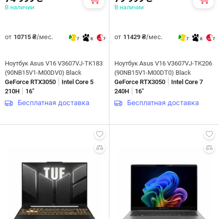
В наличии
В наличии
от
/мес.
от
/мес.
10715 ₴
11429 ₴
7
6
7
7
6
7
Ноутбук Asus V16 V3607VJ-TK183
Ноутбук Asus V16 V3607VJ-TK206
(90NB15V1-M00DV0) Black
(90NB15V1-M00DT0) Black
|
|
GeForce RTX3050
Intel Core 5
GeForce RTX3050
Intel Core 7
|
|
210H
16"
240H
16"
Бесплатная доставка
Бесплатная доставка