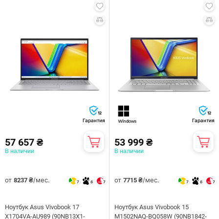
12
12
Гарантия
Гарантия
57 657 ₴
53 999 ₴
В наличии
В наличии
от
/мес.
от
/мес.
8237 ₴
7715 ₴
7
6
7
7
6
7
Ноутбук Asus Vivobook 17
Ноутбук Asus Vivobook 15
X1704VA-AU989 (90NB13X1-
M1502NAQ-BQ058W (90NB1842-