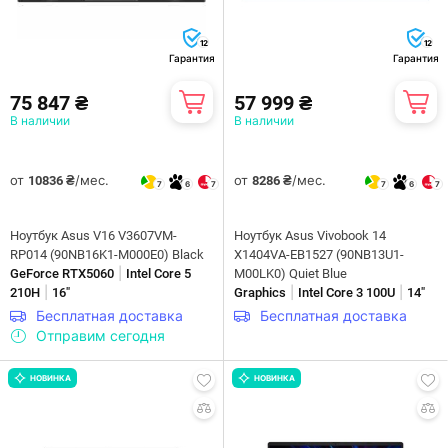
12
12
Гарантия
Гарантия
75 847 ₴
57 999 ₴
В наличии
В наличии
от
/мес.
от
/мес.
10836 ₴
8286 ₴
7
6
7
7
6
7
Ноутбук Asus V16 V3607VM-
Ноутбук Asus Vivobook 14
RP014 (90NB16K1-M000E0) Black
X1404VA-EB1527 (90NB13U1-
|
GeForce RTX5060
Intel Core 5
M00LK0) Quiet Blue
|
|
|
210H
16"
Graphics
Intel Core 3 100U
14"
Бесплатная доставка
Бесплатная доставка
Отправим сегодня
НОВИНКА
НОВИНКА