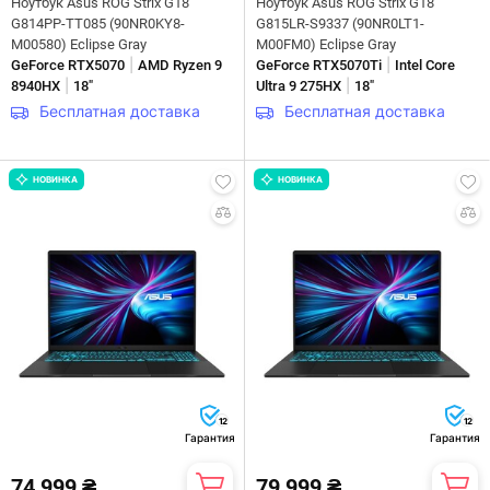
Ноутбук Asus ROG Strix G18
Ноутбук Asus ROG Strix G18
G814PP-TT085 (90NR0KY8-
G815LR-S9337 (90NR0LT1-
M00580) Eclipse Gray
M00FM0) Eclipse Gray
|
|
GeForce RTX5070
AMD Ryzen 9
GeForce RTX5070Ti
Intel Core
|
|
8940HX
18"
Ultra 9 275HX
18"
Бесплатная доставка
Бесплатная доставка
НОВИНКА
НОВИНКА
12
12
Гарантия
Гарантия
74 999 ₴
79 999 ₴