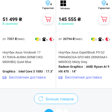
12
12
Гарантия
Гарантия
51 499 ₴
145 555 ₴
В наличии
В наличии
от
/мес.
от
/мес.
7357 ₴
20794 ₴
7
6
7
7
6
7
Ноутбук Asus Vivobook 17
Ноутбук Asus ExpertBook P5 G2
X1704VA-AU984 (90NB13X2-
PM5406CGA-SF0148X (90NX0AA1-
M00HB0) Quiet Blue
M005C0) Misty Grey
|
Radeon Graphics
AMD Ryzen AI 9
|
|
|
Graphics
Intel Core 3 100U
17.3"
HX 470
14"
Бесплатная доставка
Бесплатная доставка
Больше товаров