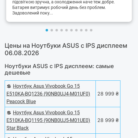
підсвіткою зручна, а охолодження наче теж добре.
Батарея витримує робочий день без проблем.
Задоволений поку...
Цены на Ноутбуки ASUS с IPS дисплеем
06.08.2026
Ноутбуки ASUS с IPS дисплеем: самые
дешевые
💲
Ноутбук Asus Vivobook Go 15
28 999 ₴
E510KA-BQ1236 (90NB0UJ4-M01UF0)
Peacock Blue
💲
Ноутбук Asus Vivobook Go 15
28 999 ₴
E510KA-BQ1195 (90NB0UJ5-M01UE0)
Star Black