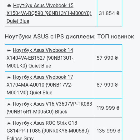
🔥
Ноутбук Asus Vivobook 15
31 854 ₴
X1504VA-BQ590 (90NB13Y1-M000Y0)
Quiet Blue
Ноутбуки ASUS с IPS дисплеем: ТОП новинок
☀️
Ноутбук Asus Vivobook 14
57 999 ₴
X1404VA-EB1527 (90NB13U1-
M00LK0) Quiet Blue
☀️
Ноутбук Asus Vivobook 17
67 999 ₴
X1704MA-AU010 (90NB17V2-
M001M0) Quiet Blue
☀️
Ноутбук Asus V16 V3607VP-TK083
119 999 ₴
(90NB16R1-M005C0) Black
☀️
Ноутбук Asus ROG Strix G18
135 999 ₴
G814PP-TT085 (90NR0KY8-M00580)
Eclipse Gray