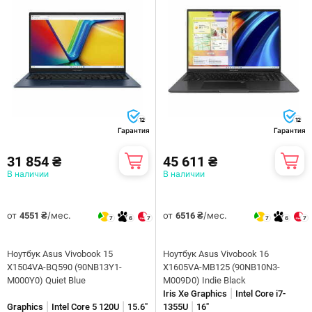
12
12
Гарантия
Гарантия
31 854 ₴
45 611 ₴
В наличии
В наличии
от
/мес.
от
/мес.
4551 ₴
6516 ₴
7
6
7
7
6
7
Ноутбук Asus Vivobook 15
Ноутбук Asus Vivobook 16
X1504VA-BQ590 (90NB13Y1-
X1605VA-MB125 (90NB10N3-
M000Y0) Quiet Blue
M009D0) Indie Black
|
Iris Xe Graphics
Intel Core i7-
|
|
|
Graphics
Intel Core 5 120U
15.6"
1355U
16"