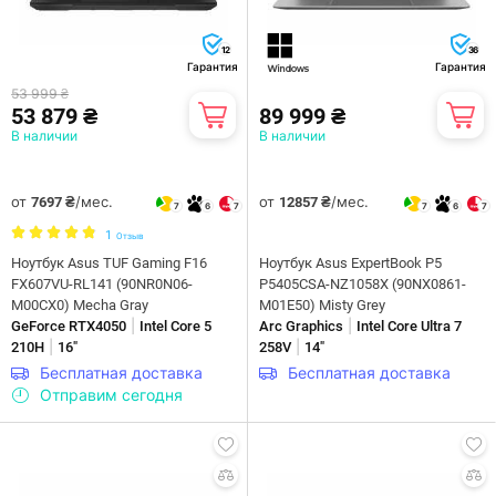
12
36
Гарантия
Гарантия
53 999 ₴
53 879 ₴
89 999 ₴
В наличии
В наличии
от
/мес.
от
/мес.
7697 ₴
12857 ₴
7
6
7
7
6
7
1
Отзыв
Ноутбук Asus TUF Gaming F16
Ноутбук Asus ExpertBook P5
FX607VU-RL141 (90NR0N06-
P5405CSA-NZ1058X (90NX0861-
M00CX0) Mecha Gray
M01E50) Misty Grey
|
|
GeForce RTX4050
Intel Core 5
Arc Graphics
Intel Core Ultra 7
|
|
210H
16"
258V
14"
Бесплатная доставка
Бесплатная доставка
Отправим сегодня