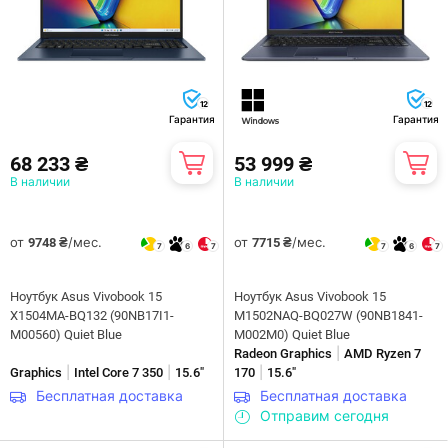
12
12
Гарантия
Гарантия
68 233 ₴
53 999 ₴
В наличии
В наличии
от
/мес.
от
/мес.
9748 ₴
7715 ₴
7
6
7
7
6
7
Ноутбук Asus Vivobook 15
Ноутбук Asus Vivobook 15
X1504MA-BQ132 (90NB17I1-
M1502NAQ-BQ027W (90NB1841-
M00560) Quiet Blue
M002M0) Quiet Blue
|
Radeon Graphics
AMD Ryzen 7
|
|
|
Graphics
Intel Core 7 350
15.6"
170
15.6"
Бесплатная доставка
Бесплатная доставка
Отправим сегодня