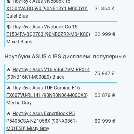
💲
Ноутбук Asus Vivobook 15
31 854 ₴
X1504VA-BQ590 (90NB13Y1-M000Y0)
Quiet Blue
💲
Ноутбук Asus Vivobook Go 15
32 999 ₴
E1504FA-BQ2783 (90NB0ZR2-M04KC0)
Mixed Black
Ноутбуки ASUS с IPS дисплеем: популярные
🔥
Ноутбук Asus V16 V3607VM-RP014
75 847 ₴
(90NB16K1-M000E0) Black
🔥
Ноутбук Asus TUF Gaming F16
53 879 ₴
FX607VU-RL141 (90NR0N06-M00CX0)
Mecha Gray
🔥
Ноутбук Asus ExpertBook P5
89 999 ₴
P5405CSA-NZ1058X (90NX0861-
M01E50) Misty Grey