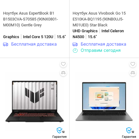
Ноутбук Asus ExpertBook B1
Ноутбук Asus Vivobook Go 15
B1503CVA-S70585 (90NX0801-
E510KA-BQ1195 (90NB0UJ5-
M00M10) Gentle Grey
M01UE0) Star Black
|
UHD Graphics
Intel Celeron
|
|
|
Graphics
Intel Core 5 120U
15.6"
N4500
15.6"
Бесплатная доставка
Бесплатная доставка
Отправим сегодня
12
12
Гарантия
Гарантия