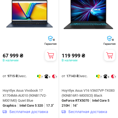
12
12
Гарантия
Гарантия
67 999 ₴
119 999 ₴
В наличии
В наличии
от
/мес.
от
/мес.
9715 ₴
17143 ₴
7
6
7
7
6
7
Ноутбук Asus Vivobook 17
Ноутбук Asus V16 V3607VP-TK083
X1704MA-AU010 (90NB17V2-
(90NB16R1-M005C0) Black
|
M001M0) Quiet Blue
GeForce RTX5070
Intel Core 5
|
|
|
Graphics
Intel Core 5 320
17.3"
210H
16"
Бесплатная доставка
Бесплатная доставка