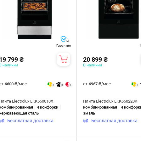
12
Гарантия
19 799 ₴
20 899 ₴
В наличии
В наличии
от
/мес.
от
/мес.
6600 ₴
6967 ₴
3
3
3
3
Плита Electrolux LKK560010X
Плита Electrolux LKK660220K
|
|
|
комбинированная
4 конфорки
комбинированная
4 конфорк
нержавеющая сталь
эмаль
Бесплатная доставка
Бесплатная доставка