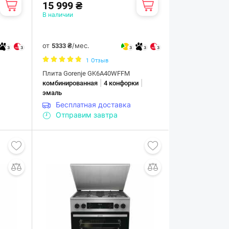
15 999 ₴
В наличии
от
/мес.
5333 ₴
3
3
3
3
3
1
Отзыв
Плита Gorenje GK6A40WFFM
|
|
комбинированная
4 конфорки
эмаль
Бесплатная доставка
Отправим завтра