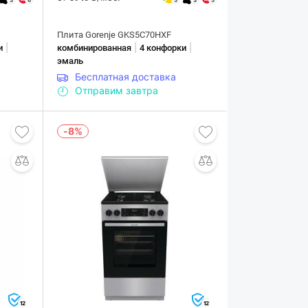
Плита Gorenje GKS5C70HXF
|
|
|
и
комбинированная
4 конфорки
эмаль
Бесплатная доставка
Отправим завтра
-8%
12
12