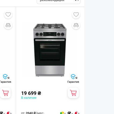
12
12
Гарантия
Гарантия
19 699 ₴
В наличии
от
/мес.
3940 ₴
3
6
5
3
5