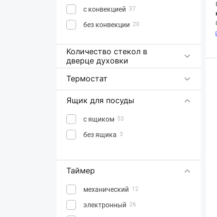
с конвекцией
37
без конвекции
20
Количество стекол в
дверце духовки
Термостат
Ящик для посуды
с ящиком
53
без ящика
3
Таймер
механический
12
электронный
26