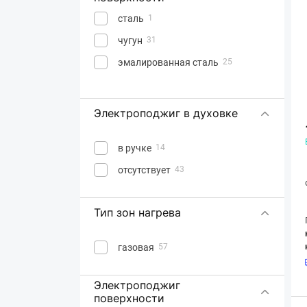
сталь
1
чугун
31
эмалированная сталь
25
Электроподжиг в духовке
в ручке
14
отсутствует
43
Тип зон нагрева
газовая
57
Электроподжиг
поверхности