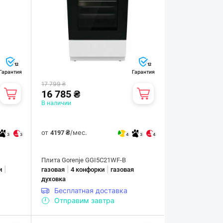
12
12
Гарантия
Гарантия
17 799 ₴
16 785 ₴
В наличии
от
/мес.
4197 ₴
3
3
4
3
4
Плита Gorenje GGI5C21WF-B
|
|
|
и
газовая
4 конфорки
газовая
духовка
Бесплатная доставка
Отправим завтра