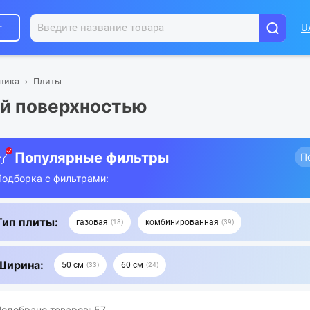
г
U
хника
Плиты
ой поверхностью
Популярные фильтры
П
Подборка с фильтрами:
Тип плиты:
газовая
комбинированная
18
39
Ширина:
50 см
60 см
33
24
одобрано товаров:
57