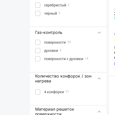
серебристый
2
черный
6
Газ-контроль
поверхности
39
духовки
4
поверхности + духовки
14
Количество конфорок / зон
нагрева
4 конфорки
57
Материал решеток
поверхности