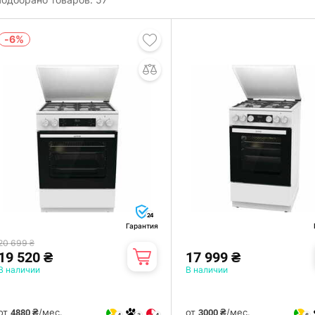
-6%
24
Гарантия
20 699 ₴
19 520 ₴
17 999 ₴
В наличии
В наличии
от
/мес.
от
/мес.
4880 ₴
3000 ₴
4
3
4
6