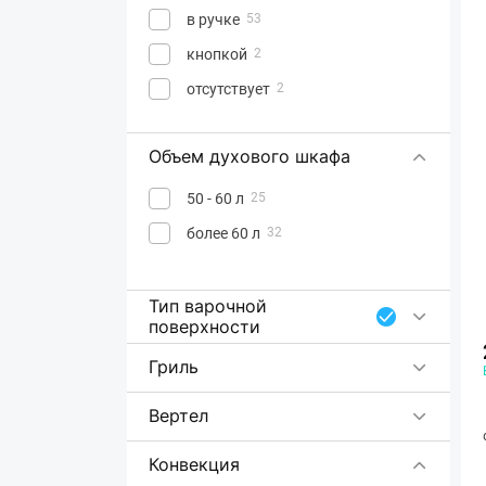
в ручке
53
кнопкой
2
отсутствует
2
Объем духового шкафа
50 - 60 л
25
более 60 л
32
Тип варочной
поверхности
Гриль
Вертел
Конвекция