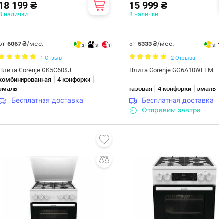
18 199 ₴
15 999 ₴
В наличии
В наличии
от
/мес.
от
/мес.
6067 ₴
5333 ₴
3
3
3
3
1
Отзыв
2
Отзыва
Плита Gorenje GK5C60SJ
Плита Gorenje GG6A10WFFM
|
|
комбинированная
4 конфорки
|
|
эмаль
газовая
4 конфорки
эмаль
Бесплатная доставка
Бесплатная доставка
Отправим завтра