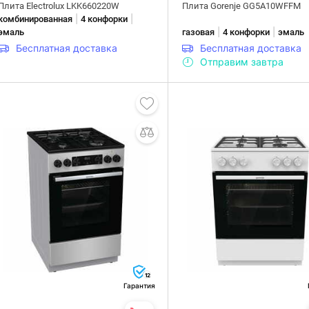
Плита Electrolux LKK660220W
Плита Gorenje GG5A10WFFM
|
|
комбинированная
4 конфорки
|
|
эмаль
газовая
4 конфорки
эмаль
Бесплатная доставка
Бесплатная доставка
Отправим завтра
12
Гарантия