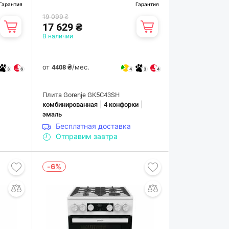
Гарантия
Гарантия
19 099 ₴
17 629 ₴
В наличии
от
/мес.
4408 ₴
3
6
4
3
4
Плита Gorenje GK5C43SH
|
|
комбинированная
4 конфорки
эмаль
Бесплатная доставка
Отправим завтра
-6%