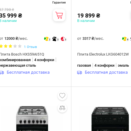
Гарантия
37 799 ₴
35 999 ₴
19 899 ₴
В наличии
В наличии
от
/мес.
от
/мес.
12000 ₴
3317 ₴
2
3
3
6
1
Отзыв
Плита Bosch HXS59AI51Q
Плита Electrolux LKG604012W
|
|
комбинированная
4 конфорки
|
|
нержавеющая сталь
газовая
4 конфорки
эмаль
Бесплатная доставка
Бесплатная доставка