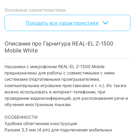
Основные характеристики
Частотный диапазон:
18 - 20 000 Гц
Показать все характеристики
Чувствительность:
100 дБ ± 3 дБ
Сопротивление наушников:
16 Ом
Описание про Гарнитура REAL-EL Z-1500
Mobile White
Акустическое оформление:
закрытые
Тип излучателя:
динамический
Наушники с микрофоном REAL-EL Z-1500 Mobile
Проводное подключение
предназначены для работы с совместимыми с ними
системами (портативными проигрывателями,
Длина кабеля:
1.2 м
компьютерными игровыми приставками и т. п.). Их также
можно использовать в интернет-телефонии, при
Форма штекера:
прямой штекер
проведении видеоконференций, для распознавания речи и
3.5 мм (mini-jack):
есть
обучения иностранным языкам.
Питание
ОСОБЕННОСТИ
Удобная облегченная конструкция
Питание:
через интерфейсный разъем
Разъем 3,5 мм (4 pin) для подключения мобильных