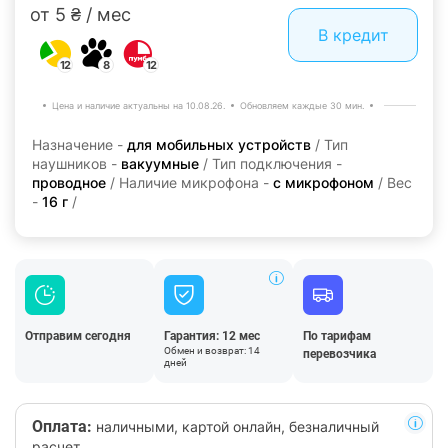
от 5 ₴ / мес
В кредит
12
8
12
Цена и наличие актуальны на 10.08.26.
Обновляем каждые 30 мин.
Назначение -
для мобильных устройств
/ Тип
наушников -
вакуумные
/ Тип подключения -
проводное
/ Наличие микрофона -
с микрофоном
/ Вес
-
16 г
/
Отправим сегодня
Гарантия: 12 мес
По тарифам
Обмен и возврат: 14
перевозчика
дней
Оплата:
наличными, картой онлайн, безналичный
расчет