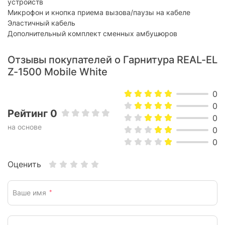
устройств
Микрофон
Микрофон и кнопка приема вызова/паузы на кабеле
Эластичный кабель
Наличие микрофона:
с микрофоном
Дополнительный комплект сменных амбушюров
Конструкция микрофона:
размещенный на проводе
Чувствительность
Отзывы покупателей о Гарнитура REAL-EL
-42 дБ ± 3 дБ
микрофона:
Z-1500 Mobile White
Частотный диапазон
35 - 17 000 Гц
микрофона:
0
0
Дополнительно
Рейтинг 0
0
на основе
USB-приемник в комплекте:
отсутствует
0
0
Физические характеристики
Оценить
Материал амбушюр:
силикон
Материал корпуса:
пластик
Ваше имя
*
Вес:
16 г
Цвет:
белый