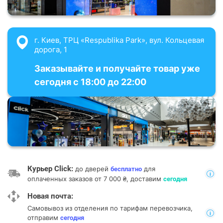
г. Киев, ТРЦ «Respublika Park», вул. Кольцевая
дорога, 1
Заказывайте и получайте товар уже
сегодня с 18:00 до 22:00
Курьер Click:
до дверей
для
бесплатно
оплаченных заказов от 7 000 ₴, доставим
сегодня
Новая почта:
Самовывоз из отделения
по тарифам перевозчика,
отправим
сегодня