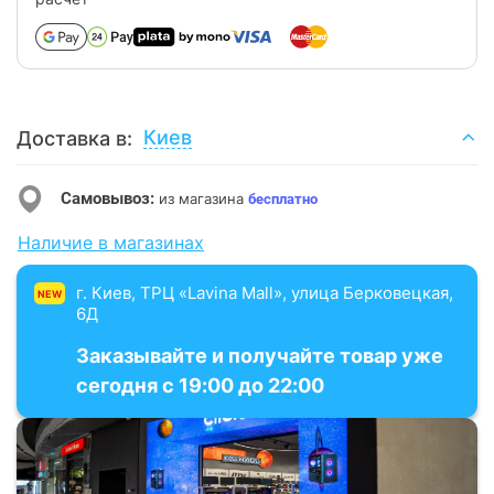
Киев
Доставка в:
Самовывоз:
из магазина
бесплатно
Наличие в магазинах
г. Киев, ТРЦ «Lavina Mall», улица Берковецкая,
NEW
6Д
Заказывайте и получайте товар уже
сегодня с 19:00 до 22:00