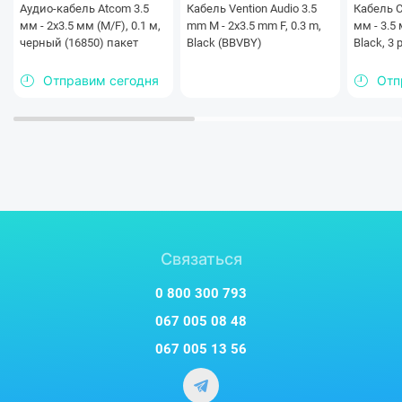
Аудио-кабель Atcom 3.5
Кабель Vention Audio 3.5
Кабель C
мм - 2х3.5 мм (M/F), 0.1 м,
mm M - 2х3.5 mm F, 0.3 m,
мм - 3.5 
черный (16850) пакет
Black (BBVBY)
Black, 3 
Отправим сегодня
Отп
Связаться
0 800 300 793
067 005 08 48
067 005 13 56