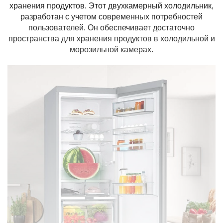
Компрессор
хранения продуктов
.
Этот двухкамерный холодильник,
разработан с учетом современных потребностей
Количество
1
пользователей. Он обеспечивает достаточно
компрессоров:
пространства для хранения продуктов в холодильной и
Тип компрессора:
инверторный компрессор
морозильной камерах.
Энергоэффективность
Класс
E
энергопотребления:
Энергопотребление:
0,75 кВт/сутки
Управление
Тип управления:
электронное
Особенности
Перевешивание двери:
есть
Сигнал открытой двери:
есть
Холодильное отделение