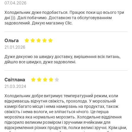
07.04.2026
Холодильник дуже подобається. Працює поки що всього три
дні ))). Далі побачимо. Доставкою та обслуговуванням
задоволений. Дякую магазину Clic.
Ольга
No Frost
Технология
стала настоящим спасением для
21.01.2026
тех, кто устал от ежемесячной рутины размораживания
Дуже дякуємо за швидку доставку, вирішенння всіх питань,
холодильника.
дійшло все швидко, дуже задоволені.
Світлана
21.03.2024
Холодильник добре витримує температурний режим, коли
відкриваєшь відчутня свіжість, прохолода. У морозільній
камері багато місця і нема намерзань на продуктах, також
свіжість і нема вологи, не зліпається нічого. Це перша
морозілка яка нормально морозить. Холодильне відділення
підкорило великим розміром і зручними ячейками для
відокремлення різних продуктів, полки великі зручні. Крім ціни,