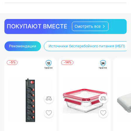
ПОКУПАЮТ ВМЕСТЕ
Смотреть все
VitaFresh
Контейнер
оснащен специальной системой,
которая поддерживает низкие температуры и
регулируемый уровень влажности. Это позволяет
Рекомендации
Источники бесперебойного питания (ИБП)
создать оптимальные условия для хранения как
фруктов, так и овощей.
-5%
-14%
12
24
Гарантия
Гарантия