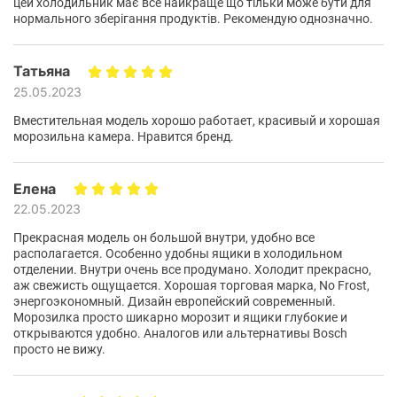
цей холодильник має все найкраще що тільки може бути для
нормального зберігання продуктів. Рекомендую однозначно.
Татьяна
25.05.2023
Вместительная модель хорошо работает, красивый и хорошая
Эта инновационная система обеспечивает идеальную
морозильна камера. Нравится бренд.
защиту от образования льда внутри холодильной
и
морозильной
камеры, что позволяет избежать
необходимости ручной разморозки.
Елена
22.05.2023
Прекрасная модель он большой внутри, удобно все
располагается. Особенно удобны ящики в холодильном
отделении. Внутри очень все продумано. Холодит прекрасно,
аж свежисть ощущается. Хорошая торговая марка, No Frost,
энергоэкономный. Дизайн европейский современный.
Морозилка просто шикарно морозит и ящики глубокие и
открываются удобно. Аналогов или альтернативы Bosch
просто не вижу.