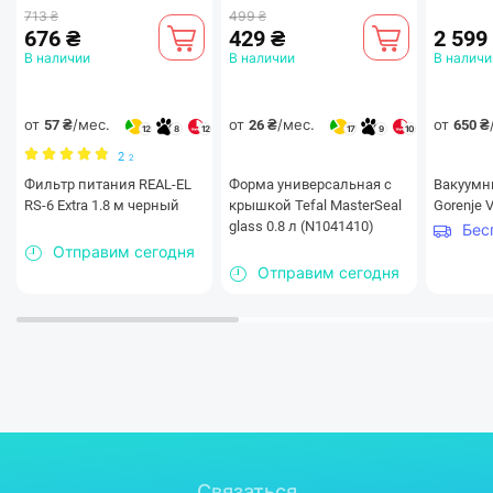
713 ₴
499 ₴
676 ₴
429 ₴
2 599
П
оддерж
ка постоянной и
В наличии
В наличии
В наличи
оптимально
й
температуры
от
/мес.
от
/мес.
от
57 ₴
26 ₴
650 ₴
12
8
12
17
9
10
Bosch KGN39VL316
обеспечивает постоянную и
2
2
оптимальную температуру в каждом отделении
Фильтр питания REAL-EL
Форма универсальная с
Вакуумн
холодильника.
RS-6 Extra 1.8 м черный
крышкой Tefal MasterSeal
Gorenje
glass 0.8 л (N1041410)
Отправим сегодня
Отправим сегодня
Датчики работают непрерывно, надежно контролируя и
Связаться