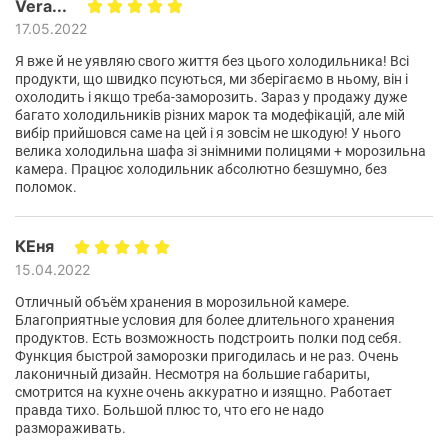
Vera...
17.05.2022
Идеальные условия для
Я вже й не уявляю свого життя без цього холодильника! Всі
продукти, що швидко псуються, ми зберігаємо в ньому, він і
сохранения свежести
охолодить і якщо треба-заморозить. Зараз у продажу дуже
багато холодильників різних марок та модефікацій, але мій
вибір прийшовся саме на цей і я зовсім не шкодую! У нього
VitaFresh
Технология
представляет собой передовое
велика холодильна шафа зі знімними полицями + морозильна
решение, которое обеспечивает продуктам идеальные
камера. Працює холодильник абсолютно безшумно, без
условия для сохранения свежести и питательных
поломок.
свойств.
КЕня
15.04.2022
Отличный объём хранения в морозильной камере.
Благоприятные условия для более длительного хранения
продуктов. Есть возможность подстроить полки под себя.
Функция быстрой заморозки пригодилась и не раз. Очень
лаконичный дизайн. Несмотря на большие габариты,
смотрится на кухне очень аккуратно и изящно. Работает
правда тихо. Большой плюс то, что его не надо
размораживать.