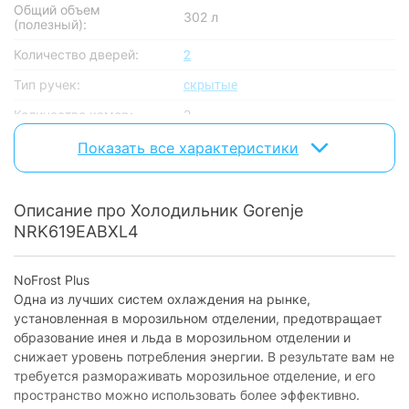
Общий объем
302 л
(полезный):
Количество дверей:
2
Тип ручек:
скрытые
Количество камер:
2
Наличие No Frost:
No Frost: морозильная камера
Показать все характеристики
Уровень шума:
38 дБ
Автономное сохранение
Описание про Холодильник Gorenje
17 часов
холода:
NRK619EABXL4
Климатический класс:
SN-T
Хладагент:
NoFrost Plus
R600a
Одна из лучших систем охлаждения на рынке,
Компрессор
установленная в морозильном отделении, предотвращает
образование инея и льда в морозильном отделении и
Количество
снижает уровень потребления энергии. В результате вам не
1
компрессоров:
требуется размораживать морозильное отделение, и его
Тип компрессора:
пространство можно использовать более эффективно.
обычный компрессор