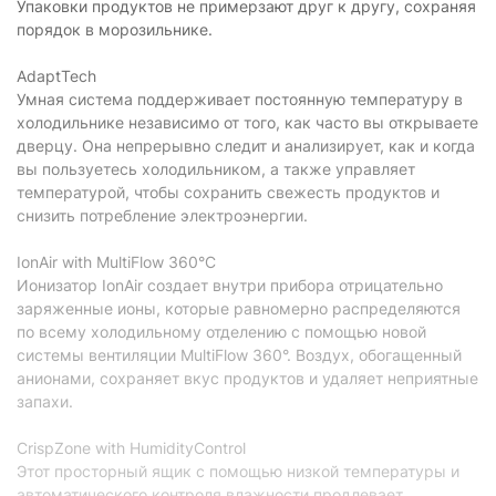
Упаковки продуктов не примерзают друг к другу, сохраняя
Энергоэффективность
порядок в морозильнике.
Класс
AdaptTech
A++
энергопотребления:
Умная система поддерживает постоянную температуру в
Энергопотребление:
холодильнике независимо от того, как часто вы открываете
0,66 кВт/сутки
дверцу. Она непрерывно следит и анализирует, как и когда
Управление
вы пользуетесь холодильником, а также управляет
температурой, чтобы сохранить свежесть продуктов и
Тип управления:
электронное
снизить потребление электроэнергии.
Особенности
IonAir with MultiFlow 360°C
Ионизатор IonAir создает внутри прибора отрицательно
Внешний дисплей:
есть
заряженные ионы, которые равномерно распределяются
Перевешивание двери:
есть
по всему холодильному отделению с помощью новой
системы вентиляции MultiFlow 360°. Воздух, обогащенный
Сигнал открытой двери:
есть
анионами, сохраняет вкус продуктов и удаляет неприятные
запахи.
Раздельная регулировка
есть
температуры:
CrispZone with HumidityControl
Холодильное отделение
Этот просторный ящик с помощью низкой температуры и
автоматического контроля влажности продлевает