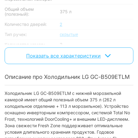
Общий объем
375 л
(полезный):
Количество дверей:
2
Тип ручек:
скрытые
Количество камер:
2
No Frost: холодильная +
Показать все характеристики
Наличие No Frost:
морозильная камера
Уровень шума:
35 дБ
Описание про Холодильник LG GC-B509ETLM
Автономное сохранение
16 часов
холода:
Холодильник LG GC-B509ETLM с нижней морозильной
Климатический класс:
T
камерой имеет общий полезный объем 375 л (262 л
Хладагент:
R600a
холодильное отделение + 113 л морозильное). Устройство
оснащено инверторным компрессором, системой Total No
Компрессор
Frost, технологией DoorCooling+ и внешним LED-дисплеем.
Зона свежести Fresh Zone поддерживает оптимальные
Количество
1
условия длительного хранения продуктов. Годовое
компрессоров: