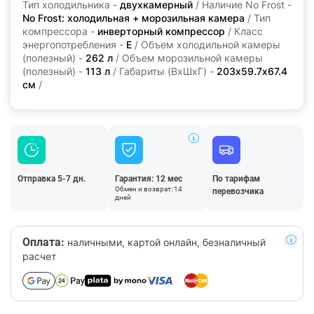
Тип холодильника -
двухкамерный
/ Наличие No Frost -
No Frost: холодильная + морозильная камера
/ Тип
компрессора -
инверторный компрессор
/ Класс
энергопотребления -
E
/ Объем холодильной камеры
(полезный) -
262 л
/ Объем морозильной камеры
(полезный) -
113 л
/ Габариты (ВхШхГ) -
203х59.7х67.4
см
/
Отправка 5-7 дн.
Гарантия: 12 мес
По тарифам
Обмен и возврат: 14
перевозчика
дней
Оплата:
наличными, картой онлайн, безналичный
расчет