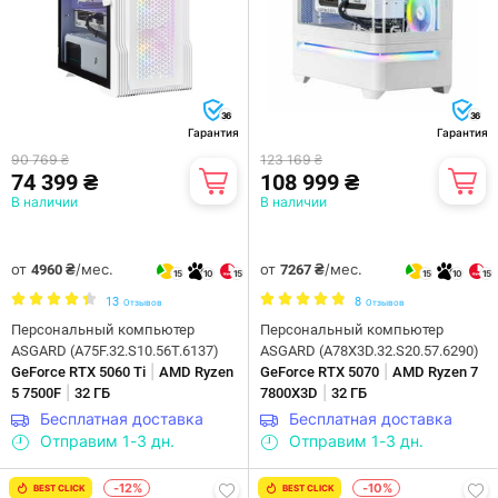
36
36
Гарантия
Гарантия
90 769 ₴
123 169 ₴
74 399 ₴
108 999 ₴
В наличии
В наличии
от
/мес.
от
/мес.
4960 ₴
7267 ₴
15
10
15
15
10
15
13
8
Отзывов
Отзывов
Персональный компьютер
Персональный компьютер
ASGARD (A75F.32.S10.56T.6137)
ASGARD (A78X3D.32.S20.57.6290)
|
|
GeForce RTX 5060 Ti
AMD Ryzen
GeForce RTX 5070
AMD Ryzen 7
|
|
5 7500F
32 ГБ
7800X3D
32 ГБ
Бесплатная доставка
Бесплатная доставка
Отправим 1-3 дн.
Отправим 1-3 дн.
-12%
-10%
BEST CLICK
BEST CLICK