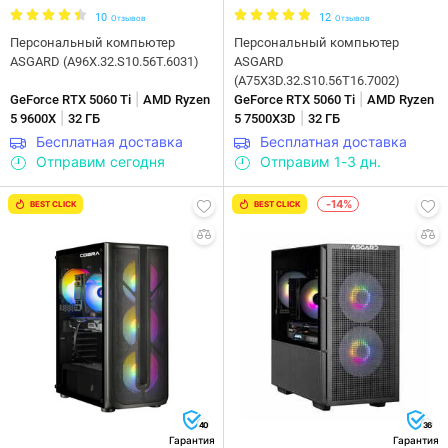
10
12
Отзывов
Отзывов
Персональный компьютер
Персональный компьютер
ASGARD (A96X.32.S10.56T.6031)
ASGARD
(A75X3D.32.S10.56T16.7002)
|
|
GeForce RTX 5060 Ti
AMD Ryzen
GeForce RTX 5060 Ti
AMD Ryzen
|
|
5 9600X
32 ГБ
5 7500X3D
32 ГБ
Бесплатная доставка
Бесплатная доставка
Отправим сегодня
Отправим 1-3 дн.
-14%
BEST CLICK
BEST CLICK
40
36
Гарантия
Гарантия