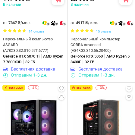
В наличии
В наличии
от
/мес.
от
/мес.
7867 ₴
4917 ₴
15
10
15
12
8
12
14
15
Отзывов
Отзывов
Персональный компьютер
Персональный компьютер
ASGARD
COBRA Advanced
(A78X3D.32.S10.57T.6777)
(A84F.32.S10.56.20400)
|
|
GeForce RTX 5070 Ti
AMD Ryzen
GeForce RTX 5060
AMD Ryzen 5
|
|
7 7800X3D
32 ГБ
8400F
32 ГБ
Бесплатная доставка
Бесплатная доставка
Отправим 1-3 дн.
Отправим 1-3 дн.
-4%
-3%
BEST CLICK
BEST CLICK