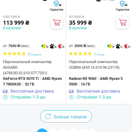
36
40
Гарантия
Гарантия
136 799 ₴
41 399 ₴
113 999 ₴
35 999 ₴
В наличии
В наличии
от
/мес.
от
/мес.
7600 ₴
3000 ₴
15
10
15
12
8
12
5
1
Отзывов
Отзыв
Персональный компьютер
Персональный компьютер
ASGARD
COBRA (A55.16.S10.96.23118)
(A78X3D.32.S10.57T.7201)
|
|
GeForce RTX 5070 Ti
AMD Ryzen
Radeon RX 9060
AMD Ryzen 5
|
|
7 7800X3D
32 ГБ
5500
16 ГБ
Бесплатная доставка
Бесплатная доставка
Отправим 1-3 дн.
Отправим 1-3 дн.
Больше товаров