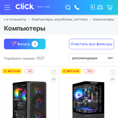
буки и планшеты
Компьютеры, моноблоки, неттопы
Компьютеры
Компьютеры
Очистить все фильтры
Фильтр
3
1027
Подобрано товаров:
-4%
-16%
BEST CLICK
BEST CLICK