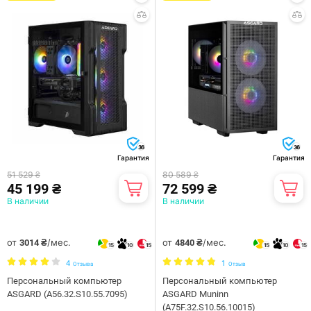
36
36
Гарантия
Гарантия
51 529 ₴
80 589 ₴
45 199 ₴
72 599 ₴
В наличии
В наличии
от
/мес.
от
/мес.
3014 ₴
4840 ₴
15
10
15
15
10
15
4
1
Отзыва
Отзыв
Персональный компьютер
Персональный компьютер
ASGARD (A56.32.S10.55.7095)
ASGARD Muninn
(A75F.32.S10.56.10015)