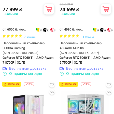
86 659 ₴
77 999 ₴
74 699 ₴
В наличии
В наличии
от
/мес.
от
/мес.
6500 ₴
4980 ₴
12
8
12
15
10
15
7
11
Отзывов
Отзывов
Персональный компьютер
Персональный компьютер
COBRA Gaming
ASGARD Muninn
(A87F.32.S10.56T.20408)
(A75F.32.S10.56T16.10027)
|
|
GeForce RTX 5060 Ti
AMD Ryzen
GeForce RTX 5060 Ti
AMD Ryzen
|
|
7 8700F
32 ГБ
5 7500F
32 ГБ
Бесплатная доставка
Бесплатная доставка
Отправим сегодня
Отправим сегодня
-18%
-12%
BEST CLICK
BEST CLICK