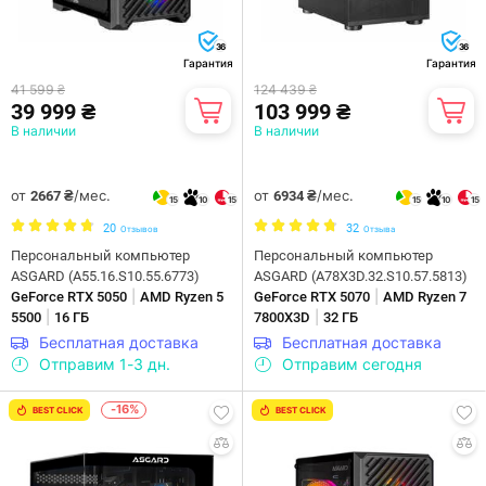
36
36
Гарантия
Гарантия
41 599 ₴
124 439 ₴
39 999 ₴
103 999 ₴
В наличии
В наличии
от
/мес.
от
/мес.
2667 ₴
6934 ₴
15
10
15
15
10
15
20
32
Отзывов
Отзыва
Персональный компьютер
Персональный компьютер
ASGARD (A55.16.S10.55.6773)
ASGARD (A78X3D.32.S10.57.5813)
|
|
GeForce RTX 5050
AMD Ryzen 5
GeForce RTX 5070
AMD Ryzen 7
|
|
5500
16 ГБ
7800X3D
32 ГБ
Бесплатная доставка
Бесплатная доставка
Отправим 1-3 дн.
Отправим сегодня
-16%
BEST CLICK
BEST CLICK