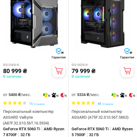
36
36
Гарантия
Гарантия
85 049 ₴
93 909 ₴
80 999 ₴
79 999 ₴
В наличии
В наличии
от
/мес.
от
/мес.
5400 ₴
5334 ₴
15
10
15
15
10
15
15
48
Отзывов
Отзывов
Персональный компьютер
Персональный компьютер
ASGARD Valkyrie
ASGARD (A75F.32.S10.56T.5863)
(A87F.32.S10.56T.16.5934)
|
|
GeForce RTX 5060 Ti
AMD Ryzen
GeForce RTX 5060 Ti
AMD Ryzen
|
|
7 8700F
32 ГБ
5 7500F
32 ГБ