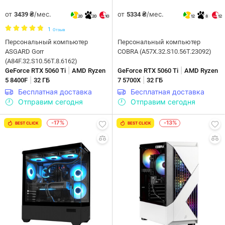
от
/мес.
от
/мес.
3439 ₴
5334 ₴
20
20
10
12
8
12
1
Отзыв
Персональный компьютер
Персональный компьютер
ASGARD Gorr
COBRA (A57X.32.S10.56T.23092)
(A84F.32.S10.56T.8.6162)
|
|
GeForce RTX 5060 Ti
AMD Ryzen
GeForce RTX 5060 Ti
AMD Ryzen
|
|
5 8400F
32 ГБ
7 5700X
32 ГБ
Бесплатная доставка
Бесплатная доставка
Отправим сегодня
Отправим сегодня
-17%
-13%
BEST CLICK
BEST CLICK