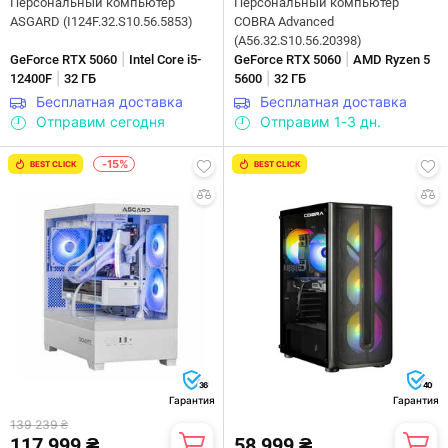
Персональный компьютер
Персональный компьютер
ASGARD (I124F.32.S10.56.5853)
COBRA Advanced
(A56.32.S10.56.20398)
|
|
GeForce RTX 5060
Intel Core i5-
GeForce RTX 5060
AMD Ryzen 5
|
|
12400F
32 ГБ
5600
32 ГБ
Бесплатная доставка
Бесплатная доставка
Отправим сегодня
Отправим 1-3 дн.
-15%
BEST CLICK
BEST CLICK
36
40
Гарантия
Гарантия
139 239 ₴
117 999 ₴
58 999 ₴