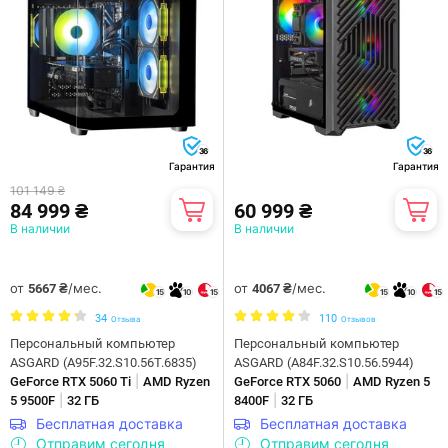
36
36
Гарантия
Гарантия
101 149 ₴
84 999 ₴
60 999 ₴
В наличии
В наличии
от
/мес.
от
/мес.
5667 ₴
4067 ₴
15
10
15
15
10
15
34
110
Отзыва
Отзывов
Персональный компьютер
Персональный компьютер
ASGARD (A95F.32.S10.56T.6835)
ASGARD (A84F.32.S10.56.5944)
|
|
GeForce RTX 5060 Ti
AMD Ryzen
GeForce RTX 5060
AMD Ryzen 5
|
|
5 9500F
32 ГБ
8400F
32 ГБ
Бесплатная доставка
Бесплатная доставка
Отправим сегодня
Отправим сегодня