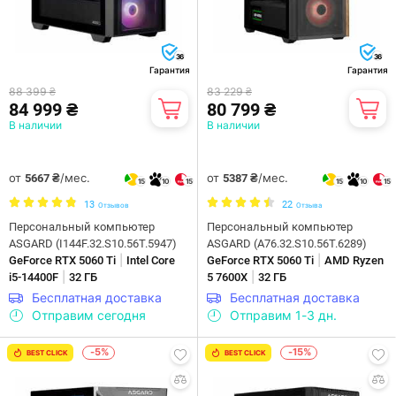
36
36
Гарантия
Гарантия
88 399 ₴
83 229 ₴
84 999 ₴
80 799 ₴
В наличии
В наличии
от
/мес.
от
/мес.
5667 ₴
5387 ₴
15
10
15
15
10
15
13
22
Отзывов
Отзыва
Персональный компьютер
Персональный компьютер
ASGARD (I144F.32.S10.56T.5947)
ASGARD (A76.32.S10.56T.6289)
|
|
GeForce RTX 5060 Ti
Intel Core
GeForce RTX 5060 Ti
AMD Ryzen
|
|
i5-14400F
32 ГБ
5 7600X
32 ГБ
Бесплатная доставка
Бесплатная доставка
Отправим сегодня
Отправим 1-3 дн.
-5%
-15%
BEST CLICK
BEST CLICK