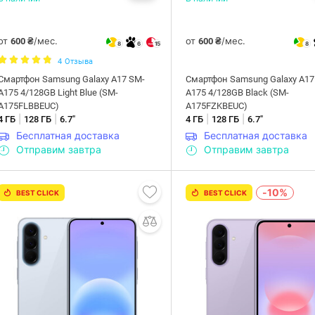
от
/мес.
от
/мес.
600 ₴
600 ₴
8
6
15
8
4
Отзыва
Смартфон Samsung Galaxy A17 SM-
Смартфон Samsung Galaxy A17
A175 4/128GB Light Blue (SM-
A175 4/128GB Black (SM-
A175FLBBEUC)
A175FZKBEUC)
|
|
|
|
4 ГБ
128 ГБ
6.7"
4 ГБ
128 ГБ
6.7"
Бесплатная доставка
Бесплатная доставка
Отправим завтра
Отправим завтра
-10%
BEST CLICK
BEST CLICK