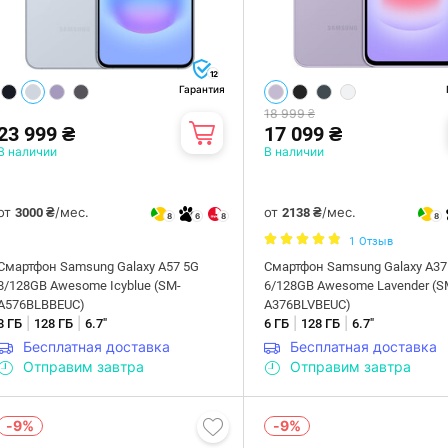
12
Гарантия
18 999 ₴
23 999 ₴
17 099 ₴
В наличии
В наличии
от
/мес.
от
/мес.
3000 ₴
2138 ₴
8
6
8
8
1
Отзыв
Смартфон Samsung Galaxy A57 5G
Смартфон Samsung Galaxy A37
8/128GB Awesome Icyblue (SM-
6/128GB Awesome Lavender (S
A576BLBBEUC)
A376BLVBEUC)
|
|
|
|
8 ГБ
128 ГБ
6.7"
6 ГБ
128 ГБ
6.7"
Бесплатная доставка
Бесплатная доставка
Отправим завтра
Отправим завтра
-9%
-9%