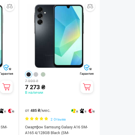
12
12
Гарантия
Гарантия
7 999 ₴
7 273 ₴
В наличии
от
/мес.
485 ₴
6
15
8
6
15
2
Отзыва
 SM-
Смартфон Samsung Galaxy A16 SM-
A165 4/128GB Black (SM-