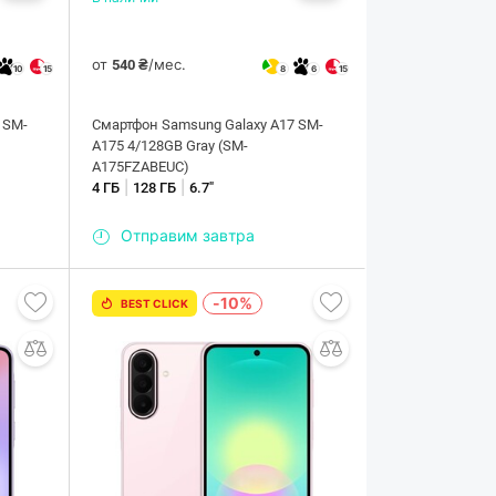
от
/мес.
540 ₴
10
15
8
6
15
 SM-
Смартфон Samsung Galaxy A17 SM-
A175 4/128GB Gray (SM-
A175FZABEUC)
|
|
4 ГБ
128 ГБ
6.7"
Отправим завтра
-10%
BEST CLICK