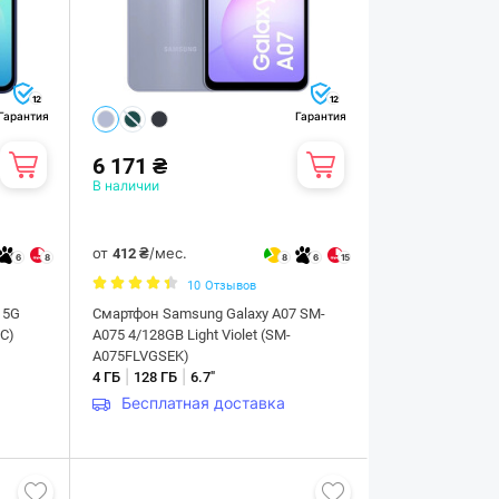
12
12
Гарантия
Гарантия
6 171 ₴
В наличии
от
/мес.
412 ₴
6
8
8
6
15
10
Отзывов
 5G
Смартфон Samsung Galaxy A07 SM-
C)
A075 4/128GB Light Violet (SM-
A075FLVGSEK)
|
|
4 ГБ
128 ГБ
6.7"
Бесплатная доставка