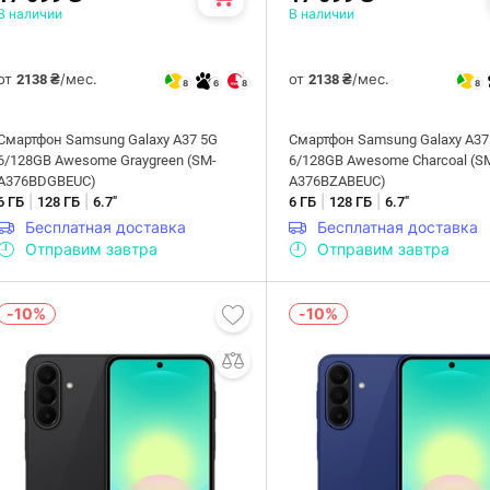
В наличии
В наличии
от
/мес.
от
/мес.
2138 ₴
2138 ₴
8
6
8
8
Смартфон Samsung Galaxy A37 5G
Смартфон Samsung Galaxy A37
6/128GB Awesome Graygreen (SM-
6/128GB Awesome Charcoal (S
A376BDGBEUC)
A376BZABEUC)
|
|
|
|
6 ГБ
128 ГБ
6.7"
6 ГБ
128 ГБ
6.7"
Бесплатная доставка
Бесплатная доставка
Отправим завтра
Отправим завтра
-10%
-10%