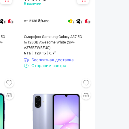
В наличии
от
/мес.
2138 ₴
6
8
8
6
8
 5G
Смартфон Samsung Galaxy A37 5G
M-
6/128GB Awesome White (SM-
A376BZWBEUC)
|
|
6 ГБ
128 ГБ
6.7"
Бесплатная доставка
Отправим завтра