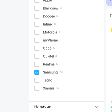
Apple
Blackview
3
П
Doogee
5
Infinix
8
Motorola
1
myPhone
1
Oppo
5
Oukitel
3
Realme
6
Samsung
23
Tecno
3
Xiaomi
14
Наличие