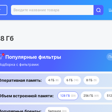
г
U
8 Гб
Популярные фильтры
П
Подборка с фильтрами:
Оперативная память:
4 ГБ
6 ГБ
8 ГБ
8
10
5
Объем встроенной памяти:
128 ГБ
256 ГБ
512
23
43
Популярные бренды:
Samsung
23