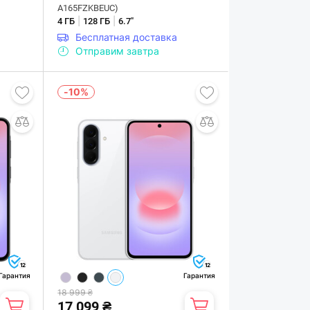
A165FZKBEUC)
|
|
4 ГБ
128 ГБ
6.7"
Бесплатная доставка
Отправим завтра
-10%
12
12
Гарантия
Гарантия
18 999 ₴
17 099 ₴