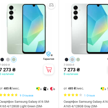
12
Гарантия
7 999 ₴
7 999 ₴
7 273 ₴
7 273 ₴
В наличии
В наличии
от
/мес.
от
/мес.
485 ₴
485 ₴
8
6
15
8
9
Отзывов
1
Отзыв
Смартфон Samsung Galaxy A16 SM-
Смартфон Samsung Galaxy A16
A165 4/128GB Light Green (SM-
A165 4/128GB Gray (SM-