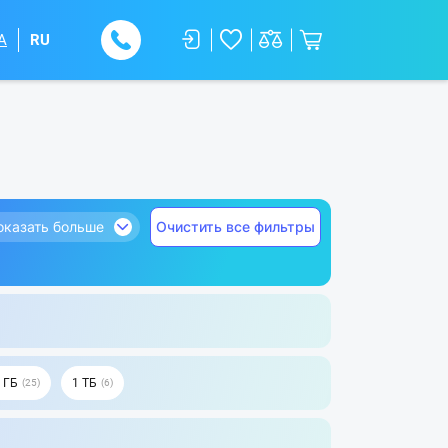
A
RU
оказать больше
Очистить все фильтры
 ГБ
1 ТБ
25
6