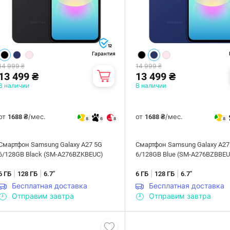
12
Гарантия
14 999 ₴
14 999 ₴
13 499 ₴
13 499 ₴
В наличии
В наличии
от
/мес.
от
/мес.
1688 ₴
1688 ₴
8
6
8
8
Смартфон Samsung Galaxy A27 5G
Смартфон Samsung Galaxy A27
6/128GB Black (SM-A276BZKBEUC)
6/128GB Blue (SM-A276BZBBEU
|
|
|
|
6 ГБ
128 ГБ
6.7"
6 ГБ
128 ГБ
6.7"
Бесплатная доставка
Бесплатная доставка
Отправим завтра
Отправим завтра