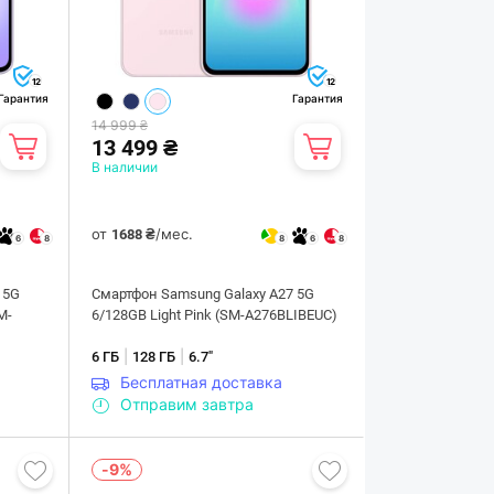
12
12
Гарантия
Гарантия
14 999 ₴
13 499 ₴
В наличии
от
/мес.
1688 ₴
6
8
8
6
8
 5G
Смартфон Samsung Galaxy A27 5G
M-
6/128GB Light Pink (SM-A276BLIBEUC)
|
|
6 ГБ
128 ГБ
6.7"
Бесплатная доставка
Отправим завтра
-9%