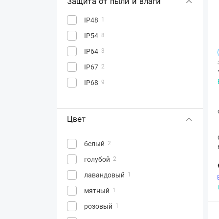
Защита от пыли и влаги
IP48
1
IP54
8
IP64
3
IP67
2
IP68
9
Цвет
белый
2
голубой
2
лавандовый
1
мятный
1
розовый
1