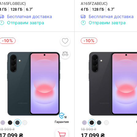
A165FLGBEUC)
A165FZABEUC)
|
|
|
|
4 ГБ
128 ГБ
6.7"
4 ГБ
128 ГБ
6.7"
Бесплатная доставка
Бесплатная доставка
Отправим завтра
Отправим завтра
-10%
-10%
12
Гарантия
18 999 ₴
18 999 ₴
17 099 ₴
17 099 ₴