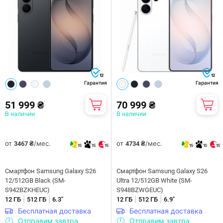
12
12
Гарантия
Гарантия
51 999 ₴
70 999 ₴
В наличии
В наличии
от
/мес.
от
/мес.
3467 ₴
4734 ₴
15
15
15
15
15
15
Смартфон Samsung Galaxy S26
Смартфон Samsung Galaxy S26
12/512GB Black (SM-
Ultra 12/512GB White (SM-
S942BZKHEUC)
S948BZWGEUC)
|
|
|
|
12 ГБ
512 ГБ
6.3"
12 ГБ
512 ГБ
6.9"
Бесплатная доставка
Бесплатная доставка
Отправим завтра
Отправим завтра