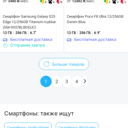
от
/мес.
от
/мес.
3480 ₴
12482 ₴
8
6
15
2
3
3
Смартфон Samsung Galaxy S25
Смартфон Poco F8 Ultra 12/256GB
Edge 12/256GB Titanium Icyblue
Denim Blue
(SM-S937BLBDEUC)
|
|
|
|
12 ГБ
256 ГБ
6.7"
12 ГБ
256 ГБ
6.9"
Бесплатная доставка
Бесплатная доставка
Отправим завтра
Больше товаров
1
2
3
4
Смартфоны: также ищут
Смартфоны Apple Iphone
Смартфоны Blackview