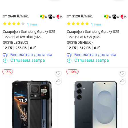
от
/мес.
от
/мес.
2640 ₴
3120 ₴
10
10
15
10
10
15
1
1
Отзыв
Отзыв
Смартфон Samsung Galaxy S25
Смартфон Samsung Galaxy S25
12/256GB Icy Blue (SM-
12/512GB Navy (SM-
S931BLBGEUC)
S931BDBHEUC)
|
|
|
|
12 ГБ
256 ГБ
6.2"
12 ГБ
512 ГБ
6.2"
Бесплатная доставка
Бесплатная доставка
Отправим завтра
Отправим завтра
-7%
-10%