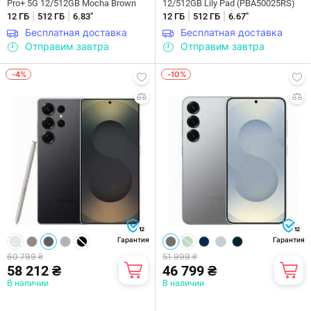
Pro+ 5G 12/512GB Mocha Brown
12/512GB Lily Pad (PBA50025RS)
|
|
|
|
12 ГБ
512 ГБ
6.83"
12 ГБ
512 ГБ
6.67"
Бесплатная доставка
Бесплатная доставка
Отправим завтра
Отправим завтра
-4%
-10%
12
12
Гарантия
Гарантия
60 799 ₴
51 999 ₴
58 212 ₴
46 799 ₴
В наличии
В наличии