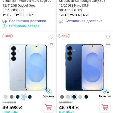
Смартфон Motorola Moto Edge 70
Смартфон Samsung Galaxy S25
12/512GB Gadget Grey
12/256GB Navy (SM-
(PBA50006RS)
S931BDBGEUC)
|
|
|
|
12 ГБ
512 ГБ
6.67"
12 ГБ
256 ГБ
6.2"
Бесплатная доставка
Бесплатная доставка
Отправим завтра
-10%
-10%
12
12
Гарантия
Гарантия
43 999 ₴
51 999 ₴
39 598 ₴
46 799 ₴
В наличии
В наличии