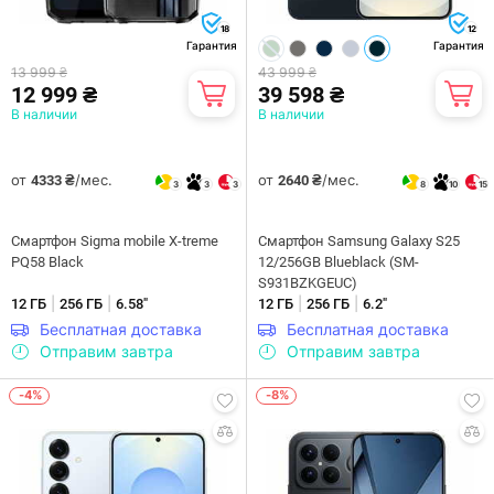
18
12
Гарантия
Гарантия
13 999 ₴
43 999 ₴
12 999 ₴
39 598 ₴
В наличии
В наличии
от
/мес.
от
/мес.
4333 ₴
2640 ₴
3
3
3
8
10
15
Смартфон Sigma mobile X-treme
Смартфон Samsung Galaxy S25
PQ58 Black
12/256GB Blueblack (SM-
S931BZKGEUC)
|
|
|
|
12 ГБ
256 ГБ
6.58"
12 ГБ
256 ГБ
6.2"
Бесплатная доставка
Бесплатная доставка
Отправим завтра
Отправим завтра
-4%
-8%