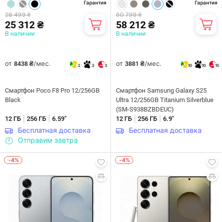
Гарантия
Гарантия
28 499 ₴
60 799 ₴
25 312 ₴
58 212 ₴
В наличии
В наличии
от
/мес.
от
/мес.
8438 ₴
3881 ₴
2
3
3
10
10
15
Смартфон Poco F8 Pro 12/256GB
Смартфон Samsung Galaxy S25
Black
Ultra 12/256GB Titanium Silverblue
(SM-S938BZBDEUC)
|
|
|
|
12 ГБ
256 ГБ
6.59"
12 ГБ
256 ГБ
6.9"
Бесплатная доставка
Бесплатная доставка
Отправим завтра
-4%
-4%