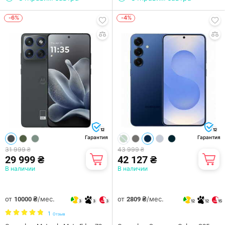
-6%
-4%
12
12
Гарантия
Гарантия
31 999 ₴
43 999 ₴
29 999 ₴
42 127 ₴
В наличии
В наличии
от
/мес.
от
/мес.
10000 ₴
2809 ₴
3
3
3
12
12
15
1
Отзыв