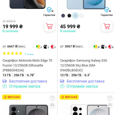
12
12
Гарантия
Гарантия
21 999 ₴
19 999 ₴
45 999 ₴
В наличии
В наличии
от
/мес.
от
/мес.
6667 ₴
3067 ₴
3
3
3
15
15
15
1
Отзыв
Смартфон Motorola Moto Edge 70
Смартфон Samsung Galaxy S26
Fusion 12/256GB Silhouette
12/256GB Sky Blue (SM-
(PBBE0042UA)
S942BLBGEUC)
|
|
|
|
12 ГБ
256 ГБ
6.78"
12 ГБ
256 ГБ
6.3"
Бесплатная доставка
Бесплатная доставка
Отправим завтра
Отправим завтра
BEST CLICK
BEST CLICK