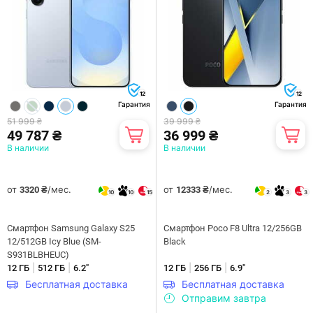
12
12
Гарантия
Гарантия
51 999 ₴
39 999 ₴
49 787 ₴
36 999 ₴
В наличии
В наличии
от
/мес.
от
/мес.
3320 ₴
12333 ₴
10
10
15
2
3
3
Смартфон Samsung Galaxy S25
Смартфон Poco F8 Ultra 12/256GB
12/512GB Icy Blue (SM-
Black
S931BLBHEUC)
|
|
|
|
12 ГБ
512 ГБ
6.2"
12 ГБ
256 ГБ
6.9"
Бесплатная доставка
Бесплатная доставка
Отправим завтра