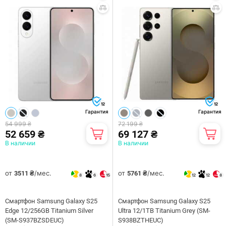
12
12
Гарантия
Гарантия
54 999 ₴
72 199 ₴
52 659 ₴
69 127 ₴
В наличии
В наличии
от
/мес.
от
/мес.
3511 ₴
5761 ₴
8
6
15
12
12
8
Смартфон Samsung Galaxy S25
Смартфон Samsung Galaxy S25
Edge 12/256GB Titanium Silver
Ultra 12/1TB Titanium Grey (SM-
(SM-S937BZSDEUC)
S938BZTHEUC)