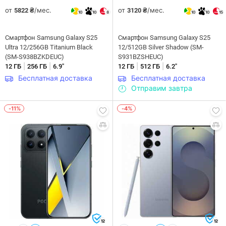
от
/мес.
от
/мес.
5822 ₴
3120 ₴
10
10
8
10
10
15
Смартфон Samsung Galaxy S25
Смартфон Samsung Galaxy S25
Ultra 12/256GB Titanium Black
12/512GB Silver Shadow (SM-
(SM-S938BZKDEUC)
S931BZSHEUC)
|
|
|
|
12 ГБ
256 ГБ
6.9"
12 ГБ
512 ГБ
6.2"
Бесплатная доставка
Бесплатная доставка
Отправим завтра
-11%
-4%
12
12