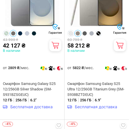
12
12
Гарантия
Гарантия
43 999 ₴
60 799 ₴
42 127 ₴
58 212 ₴
В наличии
В наличии
от
/мес.
от
/мес.
2809 ₴
5822 ₴
10
10
15
10
10
8
Смартфон Samsung Galaxy S25
Смартфон Samsung Galaxy S25
12/256GB Silver Shadow (SM-
Ultra 12/256GB Titanium Grey (SM-
S931BZSGEUC)
S938BZTDEUC)
|
|
|
|
12 ГБ
256 ГБ
6.2"
12 ГБ
256 ГБ
6.9"
Бесплатная доставка
Бесплатная доставка
-4%
-4%