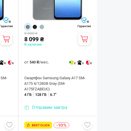
12
12
Гарантия
Гарантия
9 999 ₴
8 099 ₴
В наличии
от
/мес.
540 ₴
10
15
8
6
15
 SM-
Смартфон Samsung Galaxy A17 SM-
A175 4/128GB Gray (SM-
A175FZABEUC)
|
|
4 ГБ
128 ГБ
6.7"
Отправим завтра
-10%
BEST CLICK