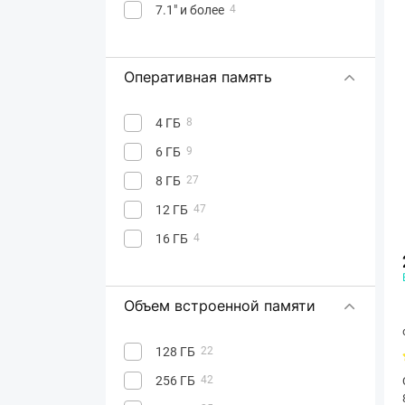
7.1" и более
4
Оперативная память
4 ГБ
8
6 ГБ
9
8 ГБ
27
12 ГБ
47
16 ГБ
4
Объем встроенной памяти
128 ГБ
22
256 ГБ
42