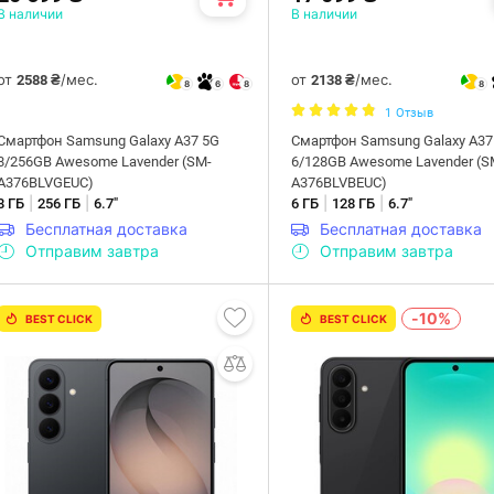
В наличии
В наличии
от
/мес.
от
/мес.
2588 ₴
2138 ₴
8
6
8
8
1
Отзыв
Смартфон Samsung Galaxy A37 5G
Смартфон Samsung Galaxy A37
8/256GB Awesome Lavender (SM-
6/128GB Awesome Lavender (S
A376BLVGEUC)
A376BLVBEUC)
|
|
|
|
8 ГБ
256 ГБ
6.7"
6 ГБ
128 ГБ
6.7"
Бесплатная доставка
Бесплатная доставка
Отправим завтра
Отправим завтра
-10%
BEST CLICK
BEST CLICK