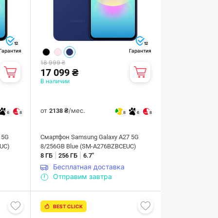
12
12
Гарантия
Гарантия
18 999 ₴
17 099 ₴
В наличии
от
/мес.
2138 ₴
6
8
8
6
8
 5G
Смартфон Samsung Galaxy A27 5G
UC)
8/256GB Blue (SM-A276BZBCEUC)
|
|
8 ГБ
256 ГБ
6.7"
Бесплатная доставка
Отправим завтра
BEST CLICK