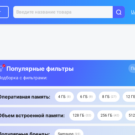
г
U
Популярные фильтры
П
Подборка с фильтрами:
Оперативная память:
4 ГБ
6 ГБ
8 ГБ
12 Г
8
9
27
Объем встроенной памяти:
128 ГБ
256 ГБ
512
22
42
Популярные бренды:
Samsung
95