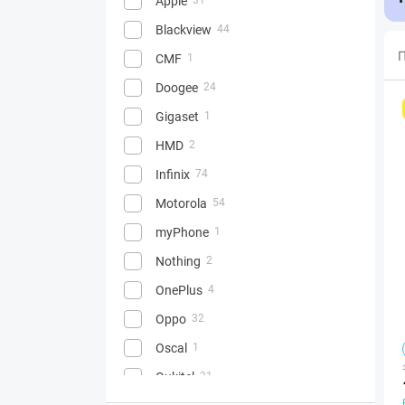
Apple
Blackview
44
П
CMF
1
Doogee
24
Gigaset
1
HMD
2
Infinix
74
Motorola
54
myPhone
1
Nothing
2
OnePlus
4
Oppo
32
Oscal
1
Oukitel
31
39