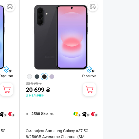
12
12
Гарантия
Гарантия
22 999 ₴
20 699 ₴
В наличии
от
/мес.
2588 ₴
6
8
8
6
8
 5G
Смартфон Samsung Galaxy A37 5G
-
8/256GB Awesome Charcoal (SM-