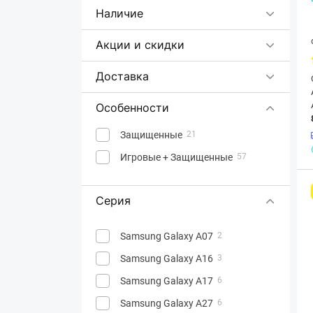
Poco
Наличие
Realme
28
Акции и скидки
Samsung
146
Sigma mobile
4
Доставка
Sony
2
Особенности
Tecno
31
Xiaomi
Защищенные
66
21
ZTE
Игровые + Защищенные
9
57
Серия
Samsung Galaxy A07
2
Samsung Galaxy A16
3
Samsung Galaxy A17
6
Samsung Galaxy A27
6