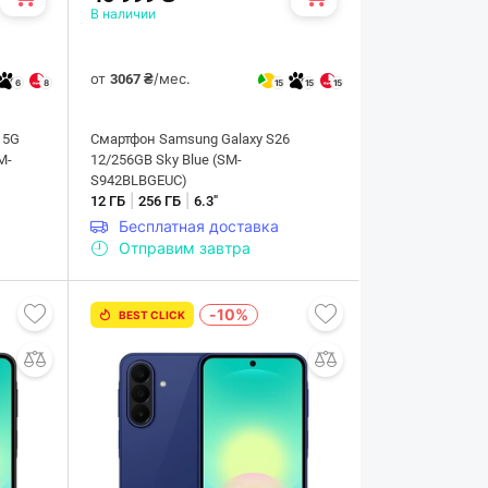
В наличии
от
/мес.
3067 ₴
6
8
15
15
15
 5G
Смартфон Samsung Galaxy S26
M-
12/256GB Sky Blue (SM-
S942BLBGEUC)
|
|
12 ГБ
256 ГБ
6.3"
Бесплатная доставка
Отправим завтра
-10%
BEST CLICK