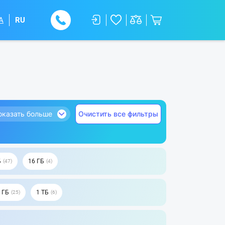
A
RU
оказать больше
Очистить все фильтры
Б
16 ГБ
47
4
 ГБ
1 ТБ
25
6