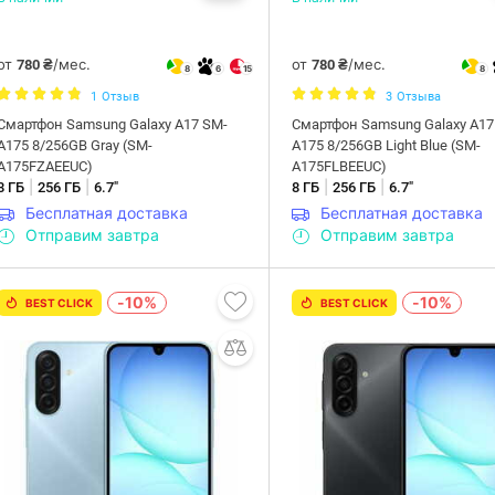
от
/мес.
от
/мес.
780 ₴
780 ₴
8
6
15
8
1
Отзыв
3
Отзыва
Смартфон Samsung Galaxy A17 SM-
Смартфон Samsung Galaxy A17
A175 8/256GB Gray (SM-
A175 8/256GB Light Blue (SM-
A175FZAEEUC)
A175FLBEEUC)
|
|
|
|
8 ГБ
256 ГБ
6.7"
8 ГБ
256 ГБ
6.7"
Бесплатная доставка
Бесплатная доставка
Отправим завтра
Отправим завтра
-10%
-10%
BEST CLICK
BEST CLICK