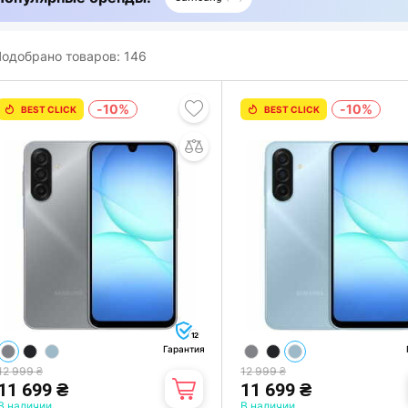
одобрано товаров:
146
-10%
-10%
BEST CLICK
BEST CLICK
12
Гарантия
12 999 ₴
12 999 ₴
11 699 ₴
11 699 ₴
В наличии
В наличии