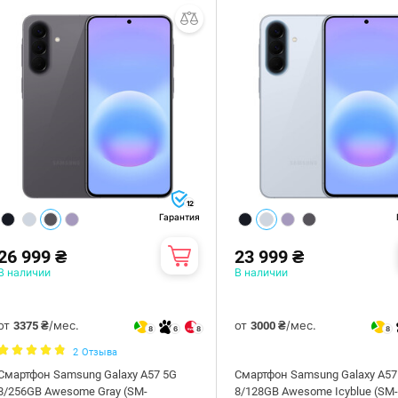
12
Гарантия
26 999 ₴
23 999 ₴
В наличии
В наличии
от
/мес.
от
/мес.
3375 ₴
3000 ₴
8
6
8
8
2
Отзыва
Смартфон Samsung Galaxy A57 5G
Смартфон Samsung Galaxy A57
8/256GB Awesome Gray (SM-
8/128GB Awesome Icyblue (SM