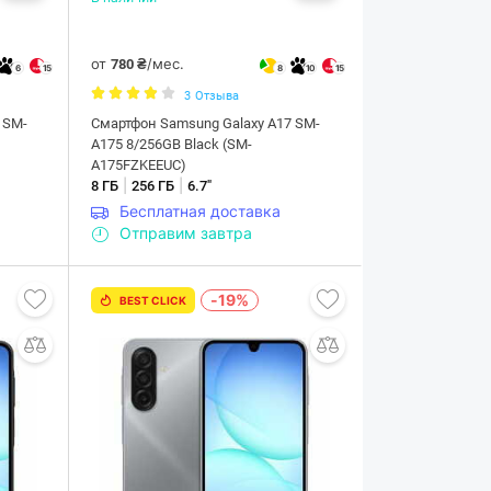
от
/мес.
780 ₴
6
15
8
10
15
3
Отзыва
 SM-
Смартфон Samsung Galaxy A17 SM-
A175 8/256GB Black (SM-
A175FZKEEUC)
|
|
8 ГБ
256 ГБ
6.7"
Бесплатная доставка
Отправим завтра
-19%
BEST CLICK