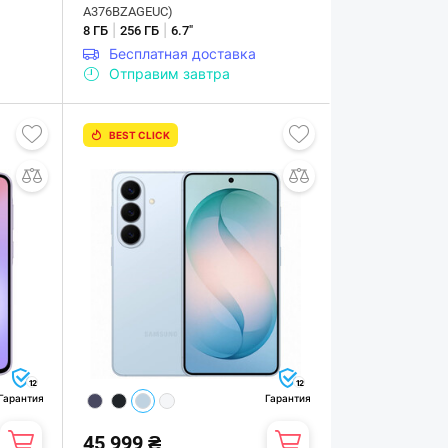
A376BZAGEUC)
|
|
8 ГБ
256 ГБ
6.7"
Бесплатная доставка
Отправим завтра
BEST CLICK
12
12
Гарантия
Гарантия
45 999 ₴