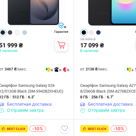
12
Гарантия
18 999 ₴
51 999 ₴
17 099 ₴
В наличии
В наличии
от
/мес.
от
/мес.
3467 ₴
2138 ₴
15
15
15
8
Смартфон Samsung Galaxy S26
Смартфон Samsung Galaxy A27
12/512GB Black (SM-S942BZKHEUC)
8/256GB Black (SM-A276BZKCE
|
|
|
|
12 ГБ
512 ГБ
6.3"
8 ГБ
256 ГБ
6.7"
Бесплатная доставка
Бесплатная доставка
Отправим завтра
Отправим завтра
-10%
-10%
BEST CLICK
BEST CLICK