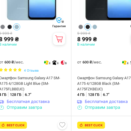
12
Гарантия
9 999 ₴
9 999 ₴
8 999 ₴
8 999 ₴
В наличии
В наличии
от
/мес.
от
/мес.
600 ₴
600 ₴
8
6
15
8
4
Отзыва
Смартфон Samsung Galaxy A17 SM-
Смартфон Samsung Galaxy A17
A175 4/128GB Light Blue (SM-
A175 4/128GB Black (SM-
A175FLBBEUC)
A175FZKBEUC)
|
|
|
|
4 ГБ
128 ГБ
6.7"
4 ГБ
128 ГБ
6.7"
Бесплатная доставка
Бесплатная доставка
Отправим завтра
Отправим завтра
BEST CLICK
BEST CLICK