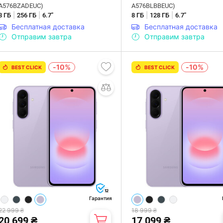
A576BZADEUC)
A576BLBBEUC)
|
|
|
|
8 ГБ
256 ГБ
6.7"
8 ГБ
128 ГБ
6.7"
Бесплатная доставка
Бесплатная доставка
Отправим завтра
Отправим завтра
-10%
-10%
BEST CLICK
BEST CLICK
12
Гарантия
22 999 ₴
18 999 ₴
20 699 ₴
17 099 ₴