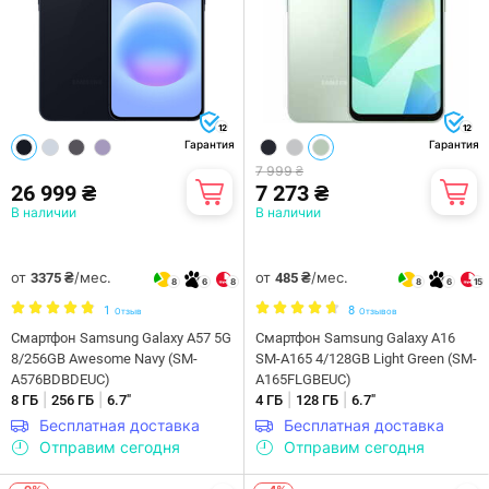
12
12
Гарантия
Гарантия
7 999 ₴
26 999 ₴
7 273 ₴
В наличии
В наличии
от
/мес.
от
/мес.
3375 ₴
485 ₴
8
6
8
8
6
15
1
8
Отзыв
Отзывов
Смартфон Samsung Galaxy A57 5G
Смартфон Samsung Galaxy A16
8/256GB Awesome Navy (SM-
SM-A165 4/128GB Light Green (SM-
A576BDBDEUC)
A165FLGBEUC)
|
|
|
|
8 ГБ
256 ГБ
6.7"
4 ГБ
128 ГБ
6.7"
Бесплатная доставка
Бесплатная доставка
Отправим сегодня
Отправим сегодня