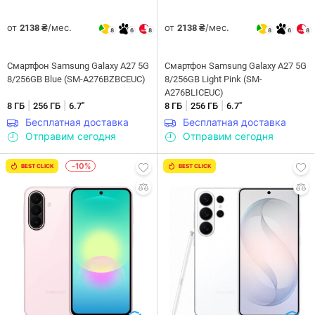
от
/мес.
от
/мес.
2138 ₴
2138 ₴
8
6
8
8
6
8
Смартфон Samsung Galaxy A27 5G
Смартфон Samsung Galaxy A27 5G
8/256GB Blue (SM-A276BZBCEUC)
8/256GB Light Pink (SM-
A276BLICEUC)
|
|
|
|
8 ГБ
256 ГБ
6.7"
8 ГБ
256 ГБ
6.7"
Бесплатная доставка
Бесплатная доставка
Отправим сегодня
Отправим сегодня
-10%
BEST CLICK
BEST CLICK