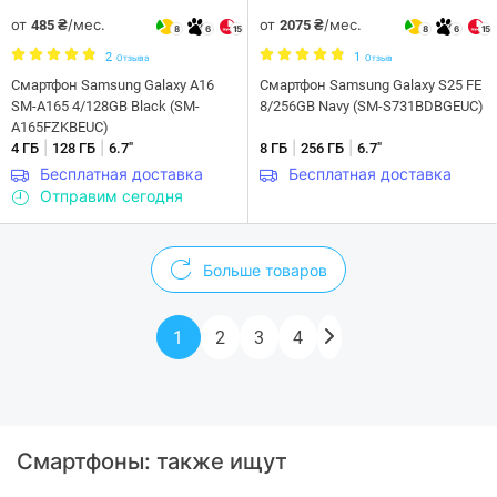
от
/мес.
от
/мес.
485 ₴
2075 ₴
8
6
15
8
6
15
2
1
Отзыва
Отзыв
Смартфон Samsung Galaxy A16
Смартфон Samsung Galaxy S25 FE
SM-A165 4/128GB Black (SM-
8/256GB Navy (SM-S731BDBGEUC)
A165FZKBEUC)
|
|
|
|
4 ГБ
128 ГБ
6.7"
8 ГБ
256 ГБ
6.7"
Бесплатная доставка
Бесплатная доставка
Отправим сегодня
Больше товаров
1
2
3
4
Смартфоны: также ищут