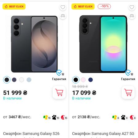
-10%
BEST CLICK
BEST CLICK
12
12
Гарантия
Гарантия
18 999 ₴
51 999 ₴
17 099 ₴
В наличии
В наличии
от
/мес.
от
/мес.
3467 ₴
2138 ₴
15
15
15
8
6
8
Смартфон Samsung Galaxy S26
Смартфон Samsung Galaxy A27 5G