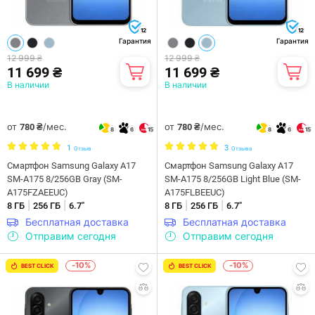
12
12
Гарантия
Гарантия
12 999 ₴
12 999 ₴
11 699 ₴
11 699 ₴
В наличии
В наличии
от
/мес.
от
/мес.
780 ₴
780 ₴
8
6
15
8
6
15
1
3
Отзыв
Отзыва
Смартфон Samsung Galaxy A17
Смартфон Samsung Galaxy A17
SM-A175 8/256GB Gray (SM-
SM-A175 8/256GB Light Blue (SM-
A175FZAEEUC)
A175FLBEEUC)
|
|
|
|
8 ГБ
256 ГБ
6.7"
8 ГБ
256 ГБ
6.7"
Бесплатная доставка
Бесплатная доставка
Отправим сегодня
Отправим сегодня
-10%
-10%
BEST CLICK
BEST CLICK