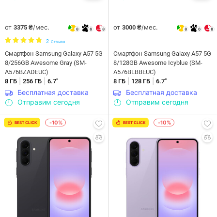
от
/мес.
от
/мес.
3375 ₴
3000 ₴
8
6
8
8
6
8
2
Отзыва
Смартфон Samsung Galaxy A57 5G
Смартфон Samsung Galaxy A57 5G
8/256GB Awesome Gray (SM-
8/128GB Awesome Icyblue (SM-
A576BZADEUC)
A576BLBBEUC)
|
|
|
|
8 ГБ
256 ГБ
6.7"
8 ГБ
128 ГБ
6.7"
Бесплатная доставка
Бесплатная доставка
Отправим сегодня
Отправим сегодня
-10%
-10%
BEST CLICK
BEST CLICK