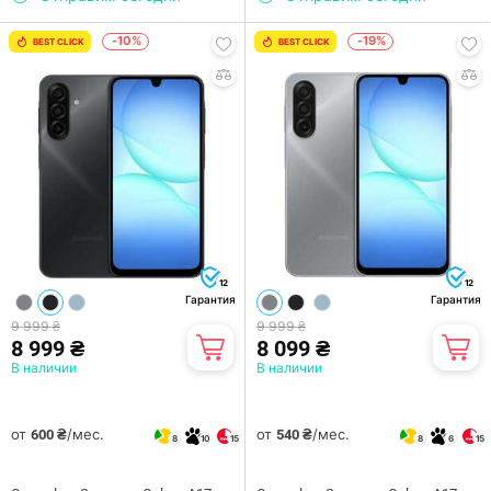
-10%
-19%
BEST CLICK
BEST CLICK
12
12
Гарантия
Гарантия
9 999 ₴
9 999 ₴
8 999 ₴
8 099 ₴
В наличии
В наличии
от
/мес.
от
/мес.
600 ₴
540 ₴
8
10
15
8
6
15