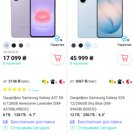
12
12
Гарантия
Гарантия
18 999 ₴
17 099 ₴
45 999 ₴
В наличии
В наличии
от
/мес.
от
/мес.
2138 ₴
3067 ₴
8
6
8
15
15
15
1
Отзыв
Смартфон Samsung Galaxy A37 5G
Смартфон Samsung Galaxy S26
6/128GB Awesome Lavender (SM-
12/256GB Sky Blue (SM-
A376BLVBEUC)
S942BLBGEUC)
|
|
|
|
6 ГБ
128 ГБ
6.7"
12 ГБ
256 ГБ
6.3"
Бесплатная доставка
Бесплатная доставка
Отправим сегодня
Отправим сегодня