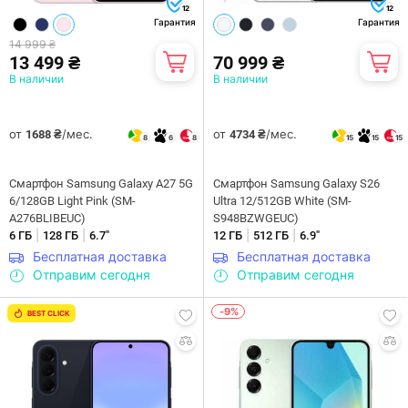
12
12
Гарантия
Гарантия
14 999 ₴
13 499 ₴
70 999 ₴
В наличии
В наличии
от
/мес.
от
/мес.
1688 ₴
4734 ₴
8
6
8
15
15
15
Смартфон Samsung Galaxy A27 5G
Смартфон Samsung Galaxy S26
6/128GB Light Pink (SM-
Ultra 12/512GB White (SM-
A276BLIBEUC)
S948BZWGEUC)
|
|
|
|
6 ГБ
128 ГБ
6.7"
12 ГБ
512 ГБ
6.9"
Бесплатная доставка
Бесплатная доставка
Отправим сегодня
Отправим сегодня
-9%
BEST CLICK