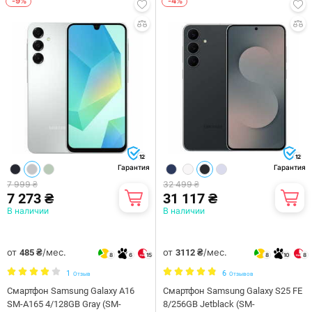
-9%
-4%
12
12
Гарантия
Гарантия
7 999 ₴
32 499 ₴
7 273 ₴
31 117 ₴
В наличии
В наличии
от
/мес.
от
/мес.
485 ₴
3112 ₴
8
6
15
8
10
8
1
6
Отзыв
Отзывов
Смартфон Samsung Galaxy A16
Смартфон Samsung Galaxy S25 FE
SM-A165 4/128GB Gray (SM-
8/256GB Jetblack (SM-