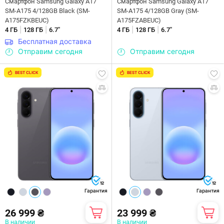
Смартфон Samsung Galaxy A17
Смартфон Samsung Galaxy A17
SM-A175 4/128GB Black (SM-
SM-A175 4/128GB Gray (SM-
A175FZKBEUC)
A175FZABEUC)
|
|
|
|
4 ГБ
128 ГБ
6.7"
4 ГБ
128 ГБ
6.7"
Бесплатная доставка
Отправим сегодня
Отправим сегодня
BEST CLICK
BEST CLICK
12
12
Гарантия
Гарантия
26 999 ₴
23 999 ₴
В наличии
В наличии