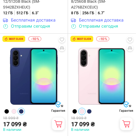
12/512GB Black (SM-
8/256GB Black (SM-
S942BZKHEUC)
A276BZKCEUC)
|
|
|
|
12 ГБ
512 ГБ
6.3"
8 ГБ
256 ГБ
6.7"
Бесплатная доставка
Бесплатная доставка
Отправим сегодня
Отправим сегодня
-10%
-10%
BEST CLICK
BEST CLICK
12
12
Гарантия
Гарантия
18 999 ₴
18 999 ₴
17 099 ₴
17 099 ₴
В наличии
В наличии