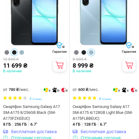
12
12
Гарантия
Гарантия
12 999 ₴
9 999 ₴
11 699 ₴
8 999 ₴
В наличии
В наличии
от
/мес.
от
/мес.
780 ₴
600 ₴
8
10
15
8
6
15
3
4
Отзыва
Отзыва
Смартфон Samsung Galaxy A17
Смартфон Samsung Galaxy A17
SM-A175 8/256GB Black (SM-
SM-A175 4/128GB Light Blue (SM-
A175FZKEEUC)
A175FLBBEUC)
|
|
|
|
8 ГБ
256 ГБ
6.7"
4 ГБ
128 ГБ
6.7"
Бесплатная доставка
Бесплатная доставка
Отправим сегодня
Отправим сегодня