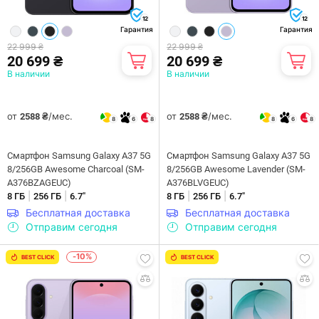
12
12
Гарантия
Гарантия
22 999 ₴
22 999 ₴
20 699 ₴
20 699 ₴
В наличии
В наличии
от
/мес.
от
/мес.
2588 ₴
2588 ₴
8
6
8
8
6
8
Смартфон Samsung Galaxy A37 5G
Смартфон Samsung Galaxy A37 5G
8/256GB Awesome Charcoal (SM-
8/256GB Awesome Lavender (SM-
A376BZAGEUC)
A376BLVGEUC)
|
|
|
|
8 ГБ
256 ГБ
6.7"
8 ГБ
256 ГБ
6.7"
Бесплатная доставка
Бесплатная доставка
Отправим сегодня
Отправим сегодня
-10%
BEST CLICK
BEST CLICK