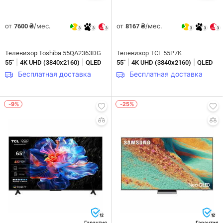
от
/мес.
от
/мес.
7600 ₴
8167 ₴
3
3
3
3
3
3
Телевизор Toshiba 55QA2363DG
Телевизор TCL 55P7K
|
|
|
|
55"
4K UHD (3840х2160)
QLED
55"
4K UHD (3840х2160)
QLED
Бесплатная доставка
Бесплатная доставка
-9%
-25%
12
12
Гарантия
Гарантия