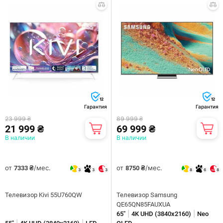
12
12
Гарантия
Гарантия
23 999 ₴
89 999 ₴
21 999 ₴
69 999 ₴
В наличии
В наличии
от
/мес.
от
/мес.
7333 ₴
8750 ₴
3
3
3
8
6
8
Телевизор Kivi 55U760QW
Телевизор Samsung
QE65QN85FAUXUA
|
|
65"
4K UHD (3840х2160)
Neo