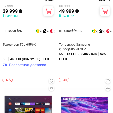
32 999 ₴
66 999 ₴
29 999 ₴
49 999 ₴
В наличии
В наличии
от
/мес.
от
/мес.
10000 ₴
6250 ₴
3
3
3
8
6
8
Телевизор TCL 65P6K
Телевизор Samsung
QE55QN85FAUXUA
|
|
55"
4K UHD (3840х2160)
Neo
|
|
65"
4K UHD (3840х2160)
LED
QLED
Бесплатная доставка
-17%
-12%