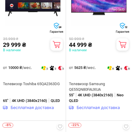
24
12
Гарантия
Гарантия
35 999 ₴
50 999 ₴
29 999 ₴
44 999 ₴
В наличии
В наличии
от
/мес.
от
/мес.
10000 ₴
5625 ₴
3
3
3
8
6
8
Телевизор Toshiba 65QA2363DG
Телевизор Samsung
QE55QN80FAUXUA
|
|
55"
4K UHD (3840х2160)
Neo
|
|
65"
4K UHD (3840х2160)
QLED
QLED
Бесплатная доставка
Бесплатная доставка
-8%
-22%