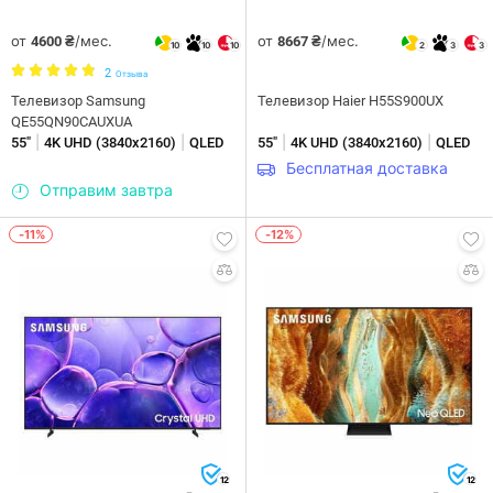
от
/мес.
от
/мес.
4600 ₴
8667 ₴
10
10
10
2
3
3
2
Отзыва
Телевизор Samsung
Телевизор Haier H55S900UX
QE55QN90CAUXUA
|
|
|
|
55"
4K UHD (3840х2160)
QLED
55"
4K UHD (3840х2160)
QLED
Бесплатная доставка
Отправим завтра
-11%
-12%
12
12