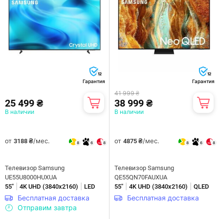
12
12
Гарантия
Гарантия
41 999 ₴
25 499 ₴
38 999 ₴
В наличии
В наличии
от
/мес.
от
/мес.
3188 ₴
4875 ₴
8
6
8
8
6
8
Телевизор Samsung
Телевизор Samsung
UE55U8000HUXUA
QE55QN70FAUXUA
|
|
|
|
55"
4K UHD (3840х2160)
LED
55"
4K UHD (3840х2160)
QLED
Бесплатная доставка
Бесплатная доставка
Отправим завтра