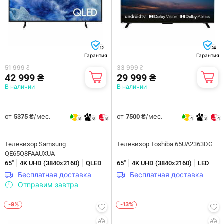
12
24
Гарантия
Гарантия
51 999 ₴
33 999 ₴
42 999 ₴
29 999 ₴
В наличии
В наличии
от
/мес.
от
/мес.
5375 ₴
7500 ₴
8
6
8
4
3
4
Телевизор Samsung
Телевизор Toshiba 65UA2363DG
QE65Q8FAAUXUA
|
|
|
|
65"
4K UHD (3840х2160)
QLED
65"
4K UHD (3840х2160)
LED
Бесплатная доставка
Бесплатная доставка
Отправим завтра
-9%
-13%