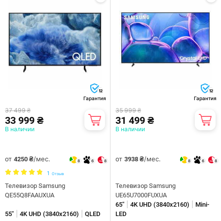
12
12
Гарантия
Гарантия
37 499 ₴
35 999 ₴
33 999 ₴
31 499 ₴
В наличии
В наличии
от
/мес.
от
/мес.
4250 ₴
3938 ₴
8
6
8
8
6
8
1
Отзыв
Телевизор Samsung
Телевизор Samsung
QE55Q8FAAUXUA
UE65U7000FUXUA
|
|
65"
4K UHD (3840х2160)
Mini-
|
|
55"
4K UHD (3840х2160)
QLED
LED