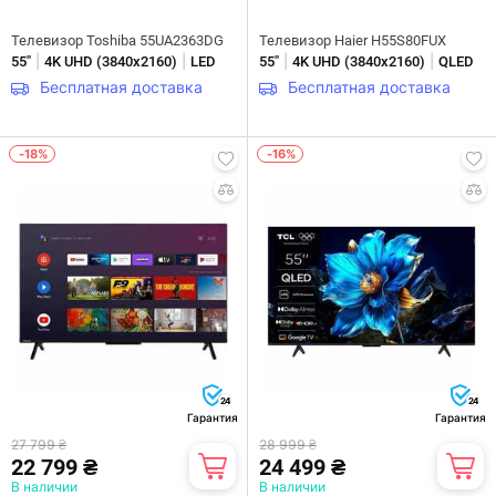
Телевизор Toshiba 55UA2363DG
Телевизор Haier H55S80FUX
|
|
|
|
55"
4K UHD (3840х2160)
LED
55"
4K UHD (3840х2160)
QLED
Бесплатная доставка
Бесплатная доставка
-18%
-16%
24
24
Гарантия
Гарантия
27 799 ₴
28 999 ₴
22 799 ₴
24 499 ₴
В наличии
В наличии