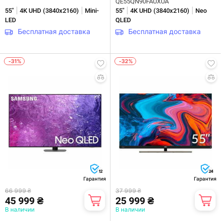
QE55QN90FAUXUA
|
|
|
|
55"
4K UHD (3840х2160)
Mini-
55"
4K UHD (3840х2160)
Neo
LED
QLED
Бесплатная доставка
Бесплатная доставка
-31%
-32%
12
24
Гарантия
Гарантия
66 999 ₴
37 999 ₴
45 999 ₴
25 999 ₴
В наличии
В наличии