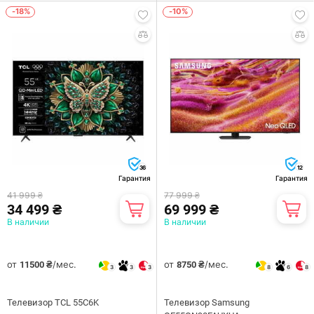
-18%
-10%
36
12
Гарантия
Гарантия
41 999 ₴
77 999 ₴
34 499 ₴
69 999 ₴
В наличии
В наличии
от
/мес.
от
/мес.
11500 ₴
8750 ₴
3
3
3
8
6
8
Телевизор TCL 55C6K
Телевизор Samsung