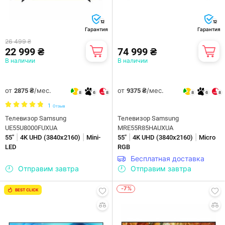
12
12
Гарантия
Гарантия
26 499 ₴
22 999 ₴
74 999 ₴
В наличии
В наличии
от
/мес.
от
/мес.
2875 ₴
9375 ₴
8
6
8
8
6
8
1
Отзыв
Телевизор Samsung
Телевизор Samsung
UE55U8000FUXUA
MRE55R85HAUXUA
|
|
|
|
55"
4K UHD (3840х2160)
Mini-
55"
4K UHD (3840х2160)
Micro
LED
RGB
Бесплатная доставка
Отправим завтра
Отправим завтра
-7%
BEST CLICK