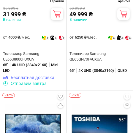
Гарантия
Гарантия
35 999 ₴
56 999 ₴
31 999 ₴
49 999 ₴
В наличии
В наличии
от
/мес.
от
/мес.
4000 ₴
6250 ₴
8
6
8
8
6
8
Телевизор Samsung
Телевизор Samsung
UE65U8000FUXUA
QE65QN70FAUXUA
|
|
65"
4K UHD (3840х2160)
Mini-
|
|
LED
65"
4K UHD (3840х2160)
QLED
Бесплатная доставка
Отправим завтра
-17%
-12%