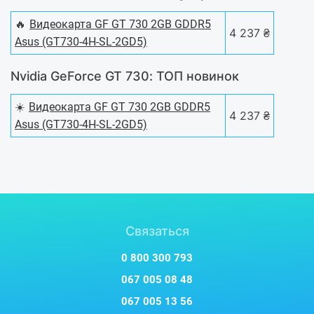
🔥
Видеокарта GF GT 730 2GB GDDR5
4 237 ₴
Asus (GT730-4H-SL-2GD5)
Nvidia GeForce GT 730: ТОП новинок
☀️
Видеокарта GF GT 730 2GB GDDR5
4 237 ₴
Asus (GT730-4H-SL-2GD5)
Связаться
0 800 300 793
067 005 08 48
067 005 13 56