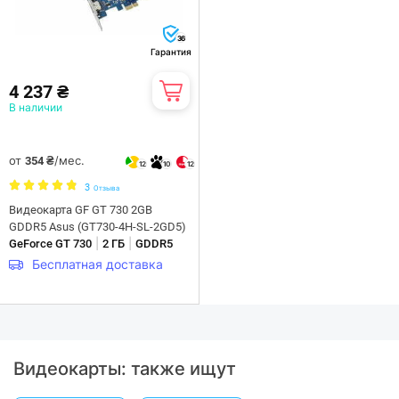
36
Гарантия
4 237 ₴
В наличии
от
/мес.
354 ₴
12
10
12
3
Отзыва
Видеокарта GF GT 730 2GB
GDDR5 Asus (GT730-4H-SL-2GD5)
|
|
GeForce GT 730
2 ГБ
GDDR5
Бесплатная доставка
Видеокарты: также ищут