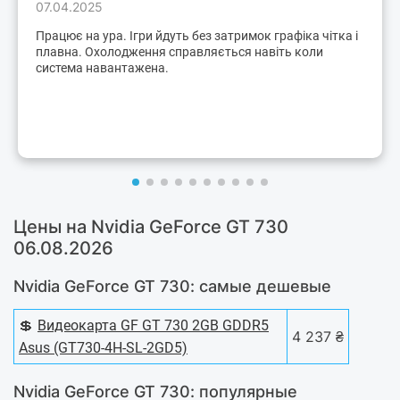
07.04.2025
Працює на ура. Ігри йдуть без затримок графіка чітка і
плавна. Охолодження справляється навіть коли
система навантажена.
Цены на Nvidia GeForce GT 730
06.08.2026
Nvidia GeForce GT 730: самые дешевые
💲
Видеокарта GF GT 730 2GB GDDR5
4 237 ₴
Asus (GT730-4H-SL-2GD5)
Nvidia GeForce GT 730: популярные