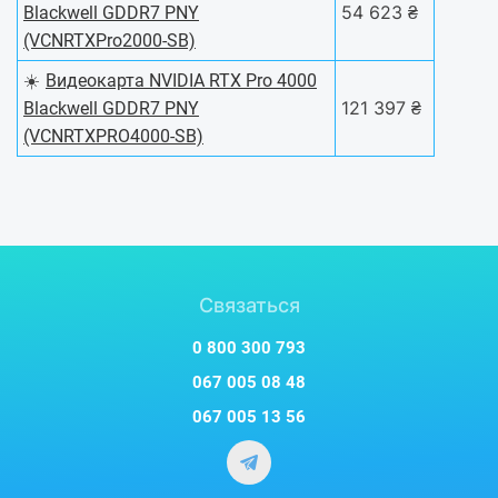
54 623 ₴
Blackwell GDDR7 PNY
(VCNRTXPro2000-SB)
☀️
Видеокарта NVIDIA RTX Pro 4000
121 397 ₴
Blackwell GDDR7 PNY
(VCNRTXPRO4000-SB)
Связаться
0 800 300 793
067 005 08 48
067 005 13 56