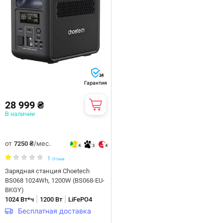
24
Гарантия
28 999 ₴
В наличии
от
/мес.
7250 ₴
4
3
4
1
Отзыв
Зарядная станция Choetech
BS068 1024Wh, 1200W (BS068-EU-
BKGY)
|
|
1024 Вт*ч
1200 Вт
LiFePO4
Бесплатная доставка