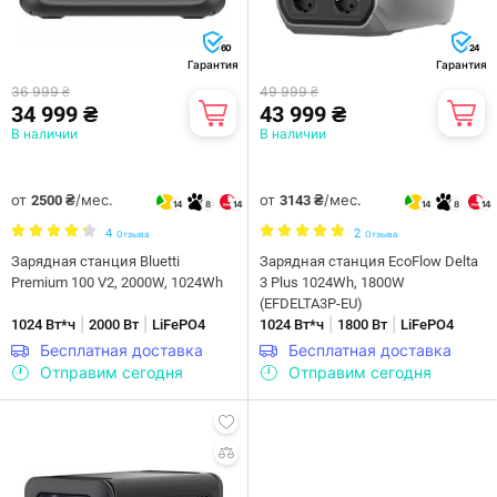
60
24
Гарантия
Гарантия
36 999 ₴
49 999 ₴
34 999 ₴
43 999 ₴
В наличии
В наличии
от
/мес.
от
/мес.
2500 ₴
3143 ₴
14
8
14
14
8
14
4
2
Отзыва
Отзыва
Зарядная станция Bluetti
Зарядная станция EcoFlow Delta
Premium 100 V2, 2000W, 1024Wh
3 Plus 1024Wh, 1800W
(EFDELTA3P-EU)
|
|
|
|
1024 Вт*ч
2000 Вт
LiFePO4
1024 Вт*ч
1800 Вт
LiFePO4
Бесплатная доставка
Бесплатная доставка
Отправим сегодня
Отправим сегодня