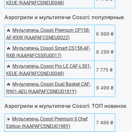
KEUE (KAAPAFCSNEU0048)
Аэрогрили и мультипечи Cosori: популярные
🔥
Мультипечь Cosori Premium CP158-
6 999 ₴
AF-RXW (КAAPAFCSNEU0022)
🔥
Мультипечь Cosori Smart CS158-AF-
8 299 ₴
RXB (KAAPAFCSSEU0017)
🔥
Мультипечь Cosori Pro LE CAF-L501-
7 775 ₴
KEUE (KAAPAFCSNEU0048)
🔥
Мультипечь Cosori Dual Basket CAF-
9 499 ₴
R901-AEU (KAAPAFCSNEU0181Y)
Аэрогрили и мультипечи Cosori: ТОП новинок
☀️
Мультипечь Cosori Premium II Chef
7 499 ₴
Edition (KAAPAFCSNEU0198Y)