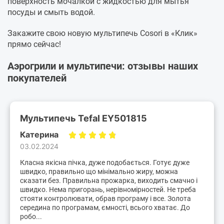
поверхность мочалкой с жидкостью для мытья
посуды и смыть водой.
Закажите свою новую мультипечь Cosori в «Клик»
прямо сейчас!
Аэрогрили и мультипечи: отзывы наших
покупателей
Мультипечь Tefal EY501815
Катерина
03.02.2024
Класна якісна пічка, дуже подобається. Готує дуже
швидко, правильно що мінімально жиру, можна
сказати без. Правильна прожарка, виходить смачно і
швидко. Нема пригорань, нерівномірностей. Не треба
стояти контролювати, обрав програму і все. Золота
середина по програмам, ємності, всього хватає. До
робо...