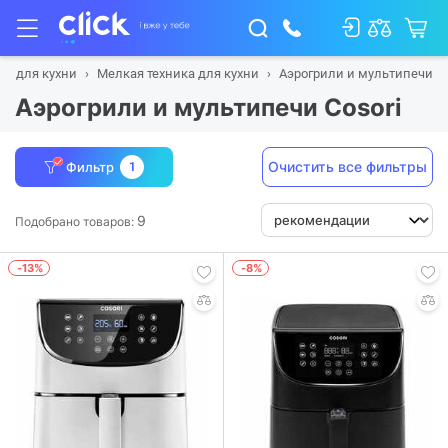
ка для кухни
Мелкая техника для кухни
Аэрогрили и мультипечи
Аэрогрили и мультипечи Cosori
Очистить все фильтры
Фильтр
1
9
Подобрано товаров:
-13%
-8%