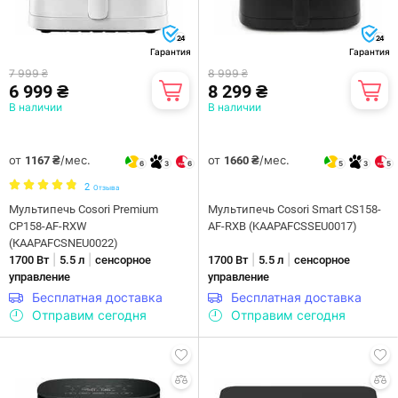
24
24
Гарантия
Гарантия
7 999 ₴
8 999 ₴
6 999 ₴
8 299 ₴
В наличии
В наличии
от
/мес.
от
/мес.
1167 ₴
1660 ₴
6
3
6
5
3
5
2
Отзыва
Мультипечь Cosori Premium
Мультипечь Cosori Smart CS158-
CP158-AF-RXW
AF-RXB (KAAPAFCSSEU0017)
(КAAPAFCSNEU0022)
|
|
|
|
1700 Вт
5.5 л
сенсорное
1700 Вт
5.5 л
сенсорное
управление
управление
Бесплатная доставка
Бесплатная доставка
Отправим сегодня
Отправим сегодня