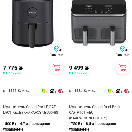
24
24
Гарантия
Гарантия
7 775 ₴
9 499 ₴
В наличии
В наличии
от
/мес.
от
/мес.
1555 ₴
1584 ₴
5
3
5
6
3
6
Мультипечь Cosori Pro LE CAF-
Мультипечь Cosori Dual Basket
L501-KEUE (KAAPAFCSNEU0048)
CAF-R901-AEU
(KAAPAFCSNEU0181Y)
|
|
|
|
1500 Вт
4.7 л
сенсорное
1750 Вт
8.5 л
сенсорное
управление
управление