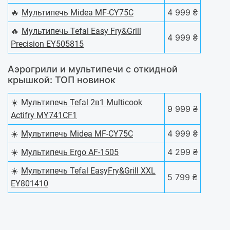
🔥
4 999 ₴
Мультипечь Midea MF-CY75C
🔥
Мультипечь Tefal Easy Fry&Grill
4 999 ₴
Precision EY505815
Аэрогрили и мультипечи с откидной
крышкой: ТОП новинок
☀️
Мультипечь Tefal 2в1 Multicook
9 999 ₴
Actifry MY741CF1
☀️
4 999 ₴
Мультипечь Midea MF-CY75C
☀️
4 299 ₴
Мультипечь Ergo AF-1505
☀️
Мультипечь Tefal EasyFry&Grill XXL
5 799 ₴
EY801410