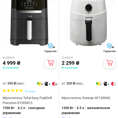
24
24
Гарантия
Гарантия
8 599 ₴
3 419 ₴
4 999 ₴
2 299 ₴
В наличии
В наличии
от
/мес.
от
/мес.
295 ₴
329 ₴
17
9
10
7
4
7
4
Отзыва
Мультипечь Tefal Easy Fry&Grill
Мультипечь Gorenje AF1300XG
Precision EY505815
|
|
|
|
1550 Вт
4.2 л
сенсорное
1300 Вт
4.5 л
механическое
управление
управление