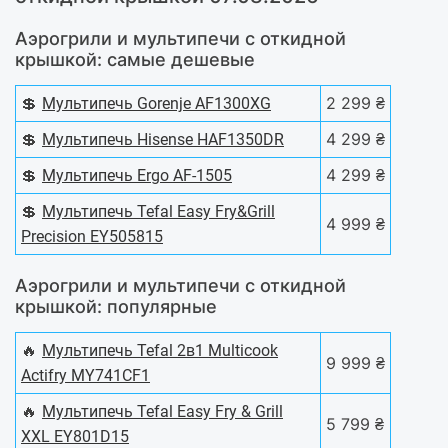
Аэрогрили и мультипечи с откидной
крышкой: самые дешевые
💲
2 299 ₴
Мультипечь Gorenje AF1300XG
💲
4 299 ₴
Мультипечь Hisense HAF1350DR
💲
4 299 ₴
Мультипечь Ergo AF-1505
💲
Мультипечь Tefal Easy Fry&Grill
4 999 ₴
Precision EY505815
Аэрогрили и мультипечи с откидной
крышкой: популярные
🔥
Мультипечь Tefal 2в1 Multicook
9 999 ₴
Actifry MY741CF1
🔥
Мультипечь Tefal Easy Fry & Grill
5 799 ₴
XXL EY801D15