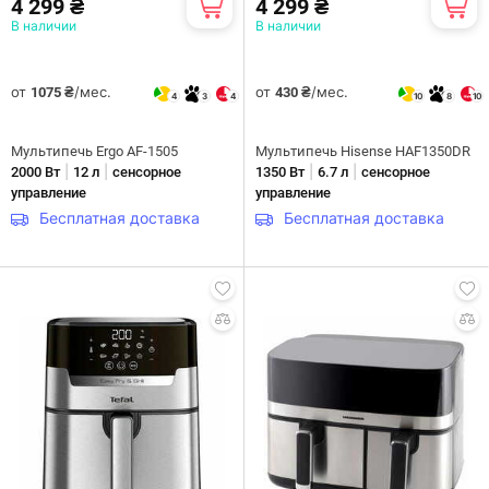
4 299 ₴
4 299 ₴
В наличии
В наличии
от
/мес.
от
/мес.
1075 ₴
430 ₴
4
3
4
10
8
10
Мультипечь Ergo AF-1505
Мультипечь Hisense HAF1350DR
|
|
|
|
2000 Вт
12 л
сенсорное
1350 Вт
6.7 л
сенсорное
управление
управление
Бесплатная доставка
Бесплатная доставка