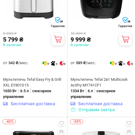
24
24
Гарантия
Гарантия
9 999 ₴
16 999 ₴
5 799 ₴
9 999 ₴
В наличии
В наличии
от
/мес.
от
/мес.
342 ₴
589 ₴
17
9
10
17
9
10
Мультипечь Tefal Easy Fry & Grill
Мультипечь Tefal 2в1 Multicook
XXL EY801D15
Actifry MY741CF1
|
|
|
|
1650 Вт
6.5 л
сенсорное
1334 Вт
6 л
сенсорное
управление
управление
Бесплатная доставка
Бесплатная доставка
Отправим завтра
-42%
-33%