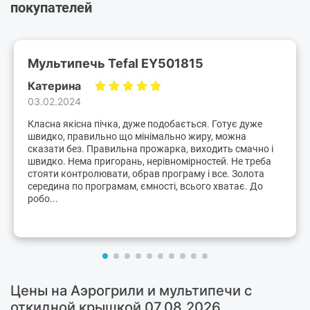
покупателей
Мультипечь Tefal EY501815
Катерина
03.02.2024
Класна якісна пічка, дуже подобається. Готує дуже
швидко, правильно що мінімально жиру, можна
сказати без. Правильна прожарка, виходить смачно і
швидко. Нема пригорань, нерівномірностей. Не треба
стояти контролювати, обрав програму і все. Золота
середина по програмам, ємності, всього хватає. До
робо...
Цены на Аэрогрили и мультипечи с
откидной крышкой 07.08.2026