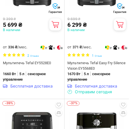
24
24
Гарантия
Гарантия
9 399 ₴
9 699 ₴
5 699 ₴
6 299 ₴
В наличии
В наличии
от
/мес.
от
/мес.
336 ₴
371 ₴
17
9
10
17
9
10
2
1
Отзыва
Отзыв
Мультипечь Tefal EY5528E0
Мультипечь Tefal Easy Fry Silence
Vision EY5568E0
|
|
|
|
1660 Вт
5 л
сенсорное
1670 Вт
5 л
сенсорное
управление
управление
Бесплатная доставка
Бесплатная доставка
Отправим сегодня
-39%
-37%