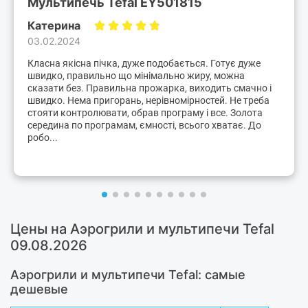
Мультипечь Tefal EY501815
Катерина
03.02.2024
Класна якісна пічка, дуже подобається. Готує дуже
швидко, правильно що мінімально жиру, можна
сказати без. Правильна прожарка, виходить смачно і
швидко. Нема пригорань, нерівномірностей. Не треба
стояти контролювати, обрав програму і все. Золота
середина по програмам, ємності, всього хватає. До
робо...
Цены на Аэрогрили и мультипечи Tefal
09.08.2026
Аэрогрили и мультипечи Tefal: самые
дешевые