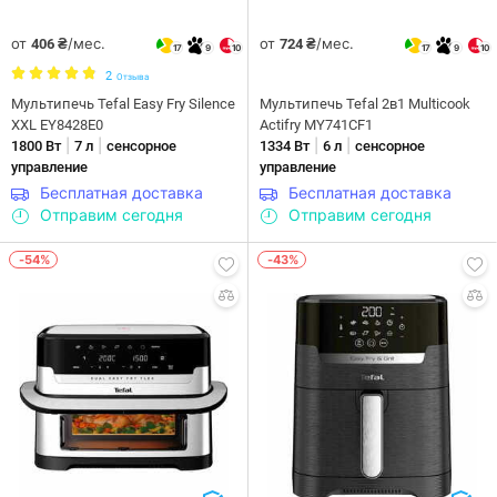
от
/мес.
от
/мес.
406 ₴
724 ₴
17
9
10
17
9
10
2
Отзыва
Мультипечь Tefal Easy Fry Silence
Мультипечь Tefal 2в1 Multicook
XXL EY8428E0
Actifry MY741CF1
|
|
|
|
1800 Вт
7 л
сенсорное
1334 Вт
6 л
сенсорное
управление
управление
Бесплатная доставка
Бесплатная доставка
Отправим сегодня
Отправим сегодня
-54%
-43%