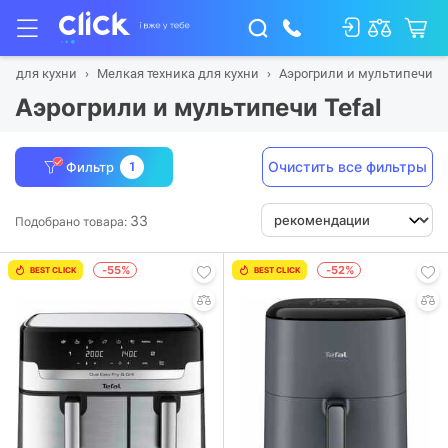
ка для кухни
Мелкая техника для кухни
Аэрогрили и мультипечи
Аэрогрили и мультипечи Tefal
Очистить все фильтры
Фильтр
1
33
Подобрано товара:
-55%
-52%
BEST CLICK
BEST CLICK