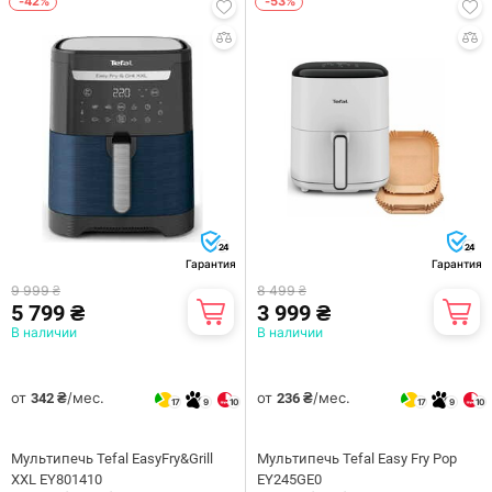
-42%
-53%
24
24
Гарантия
Гарантия
9 999 ₴
8 499 ₴
5 799 ₴
3 999 ₴
В наличии
В наличии
от
/мес.
от
/мес.
342 ₴
236 ₴
17
9
10
17
9
10
Мультипечь Tefal EasyFry&Grill
Мультипечь Tefal Easy Fry Pop
XXL EY801410
EY245GE0