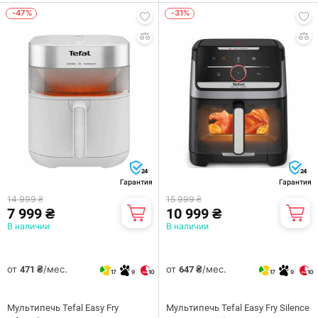
-47%
-31%
24
24
Гарантия
Гарантия
14 999 ₴
15 999 ₴
7 999 ₴
10 999 ₴
В наличии
В наличии
от
/мес.
от
/мес.
471 ₴
647 ₴
17
9
10
17
9
10
Мультипечь Tefal Easy Fry
Мультипечь Tefal Easy Fry Silence