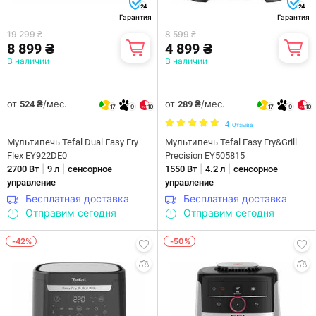
24
24
Гарантия
Гарантия
19 299 ₴
8 599 ₴
8 899 ₴
4 899 ₴
В наличии
В наличии
от
/мес.
от
/мес.
524 ₴
289 ₴
17
9
10
17
9
10
4
Отзыва
Мультипечь Tefal Dual Easy Fry
Мультипечь Tefal Easy Fry&Grill
Flex EY922DE0
Precision EY505815
|
|
|
|
2700 Вт
9 л
сенсорное
1550 Вт
4.2 л
сенсорное
управление
управление
Бесплатная доставка
Бесплатная доставка
Отправим сегодня
Отправим сегодня
-42%
-50%