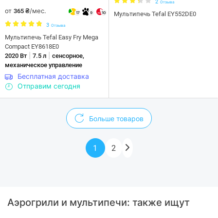
2
Отзыва
от
/мес.
365 ₴
17
9
10
Мультипечь Tefal EY552DE0
3
Отзыва
Мультипечь Tefal Easy Fry Mega
Compact EY8618E0
|
|
2020 Вт
7.5 л
сенсорное,
механическое управление
Бесплатная доставка
Отправим сегодня
Больше товаров
1
2
Аэрогрили и мультипечи: также ищут