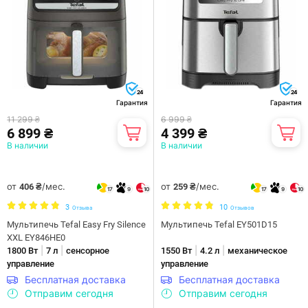
24
24
Гарантия
Гарантия
11 299 ₴
6 999 ₴
6 899 ₴
4 399 ₴
В наличии
В наличии
от
/мес.
от
/мес.
406 ₴
259 ₴
17
9
10
17
9
10
3
10
Отзыва
Отзывов
Мультипечь Tefal Easy Fry Silence
Мультипечь Tefal EY501D15
XXL EY846HE0
|
|
|
|
1800 Вт
7 л
сенсорное
1550 Вт
4.2 л
механическое
управление
управление
Бесплатная доставка
Бесплатная доставка
Отправим сегодня
Отправим сегодня