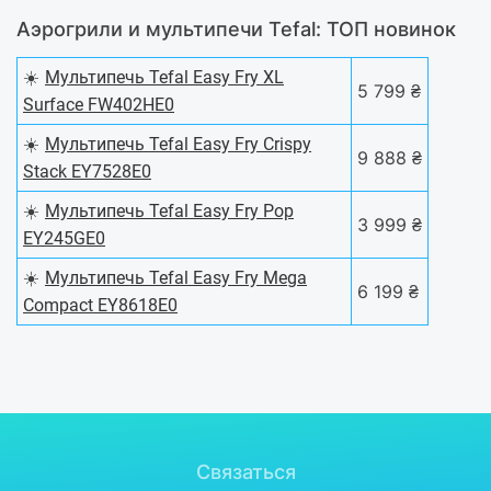
Аэрогрили и мультипечи Tefal: ТОП новинок
☀️
Мультипечь Tefal Easy Fry XL
5 799 ₴
Surface FW402HE0
☀️
Мультипечь Tefal Easy Fry Crispy
9 888 ₴
Stack EY7528E0
☀️
Мультипечь Tefal Easy Fry Pop
3 999 ₴
EY245GE0
☀️
Мультипечь Tefal Easy Fry Mega
6 199 ₴
Compact EY8618E0
Связаться