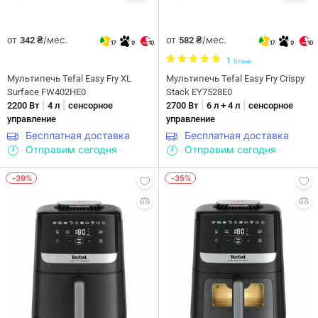
от
/мес.
от
/мес.
342 ₴
582 ₴
17
9
10
17
9
10
1
Отзыв
Мультипечь Tefal Easy Fry XL
Мультипечь Tefal Easy Fry Crispy
Surface FW402HE0
Stack EY7528E0
|
|
|
|
2200 Вт
4 л
сенсорное
2700 Вт
6 л + 4 л
сенсорное
управление
управление
Бесплатная доставка
Бесплатная доставка
Отправим сегодня
Отправим сегодня
-39%
-35%