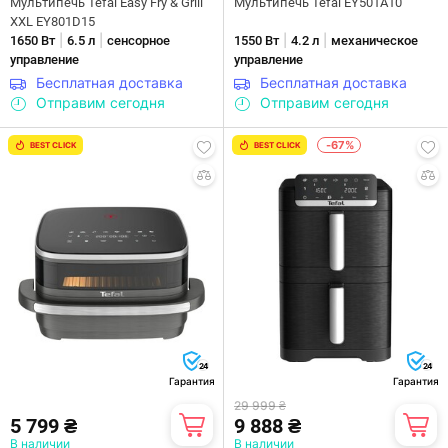
Мультипечь Tefal Easy Fry & Grill
Мультипечь Tefal EY501A10
XXL EY801D15
|
|
|
|
1650 Вт
6.5 л
сенсорное
1550 Вт
4.2 л
механическое
управление
управление
Бесплатная доставка
Бесплатная доставка
Отправим сегодня
Отправим сегодня
-67%
BEST CLICK
BEST CLICK
24
24
Гарантия
Гарантия
29 999 ₴
5 799 ₴
9 888 ₴
В наличии
В наличии