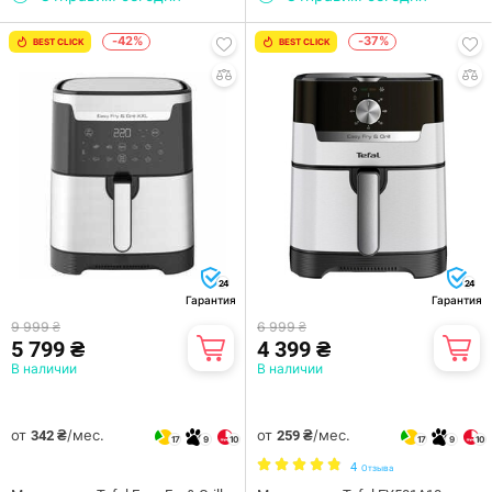
-42%
-37%
BEST CLICK
BEST CLICK
24
24
Гарантия
Гарантия
9 999 ₴
6 999 ₴
5 799 ₴
4 399 ₴
В наличии
В наличии
от
/мес.
от
/мес.
342 ₴
259 ₴
17
9
10
17
9
10
4
Отзыва