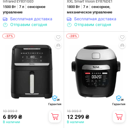
Infrared EY831GE0
XXL Smart Vision EY876DE1
|
|
|
|
1500 Вт
7 л
сенсорное
1800 Вт
7 л
сенсорное,
управление
механическое управление
Бесплатная доставка
Бесплатная доставка
Отправим сегодня
Отправим сегодня
-37%
-28%
24
24
Гарантия
Гарантия
10 999 ₴
16 999 ₴
6 899 ₴
12 299 ₴
В наличии
В наличии