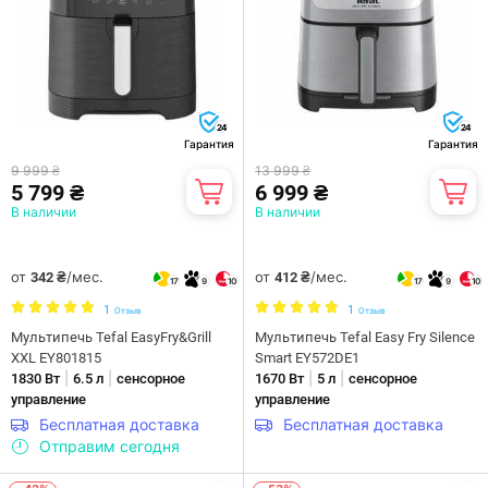
24
24
Гарантия
Гарантия
9 999 ₴
13 999 ₴
5 799 ₴
6 999 ₴
В наличии
В наличии
от
/мес.
от
/мес.
342 ₴
412 ₴
17
9
10
17
9
10
1
1
Отзыв
Отзыв
Мультипечь Tefal EasyFry&Grill
Мультипечь Tefal Easy Fry Silence
XXL EY801815
Smart EY572DE1
|
|
|
|
1830 Вт
6.5 л
сенсорное
1670 Вт
5 л
сенсорное
управление
управление
Бесплатная доставка
Бесплатная доставка
Отправим сегодня