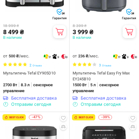
24
24
Гарантия
Гарантия
18 999 ₴
8 399 ₴
8 499 ₴
3 999 ₴
В наличии
В наличии
от
/мес.
от
/мес.
500 ₴
236 ₴
17
9
10
17
9
10
2
3
Отзыва
Отзыва
Мультипечь Tefal EY905D10
Мультипечь Tefal Easy Fry Max
EY245B10
|
|
|
|
2700 Вт
8.3 л
сенсорное
1500 Вт
5 л
сенсорное
управление
управление
Бесплатная доставка
Бесплатная доставка
Отправим сегодня
Отправим сегодня
-47%
-39%
BEST CLICK
BEST CLICK