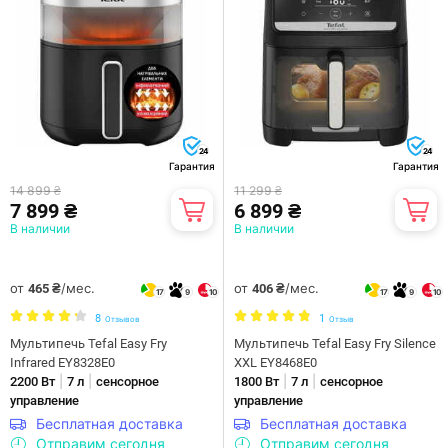
24
24
Гарантия
Гарантия
14 899 ₴
11 299 ₴
7 899 ₴
6 899 ₴
В наличии
В наличии
от
/мес.
от
/мес.
465 ₴
406 ₴
17
9
10
17
9
10
8
1
Отзывов
Отзыв
Мультипечь Tefal Easy Fry
Мультипечь Tefal Easy Fry Silence
Infrared EY8328E0
XXL EY8468E0
|
|
|
|
2200 Вт
7 л
сенсорное
1800 Вт
7 л
сенсорное
управление
управление
Бесплатная доставка
Бесплатная доставка
Отправим сегодня
Отправим сегодня