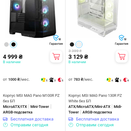
12
12
Гарантия
Гарантия
3 399 ₴
4 999 ₴
3 129 ₴
В наличии
В наличии
от
/мес.
от
/мес.
1000 ₴
783 ₴
5
3
5
4
3
4
Корпус MSI MAG Pano M100R PZ
Корпус MSI MAG Pano 130R PZ
без БП
White без БП
|
|
|
MicroATX/ITX
Mini-Tower
ATX/MicroATX/Mini-ATX
Midi-
|
ARGB-подсветка
Tower
ARGB-подсветка
Бесплатная доставка
Бесплатная доставка
Отправим сегодня
Отправим сегодня