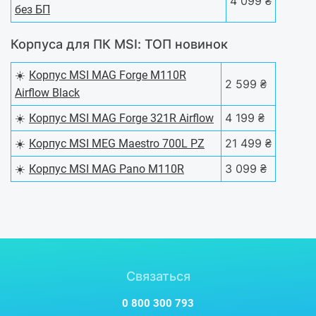
4 099 ₴
без БП
Корпуса для ПК MSI: ТОП новинок
☀️
Корпус MSI MAG Forge M110R
2 599 ₴
Airflow Black
☀️
4 199 ₴
Корпус MSI MAG Forge 321R Airflow
☀️
21 499 ₴
Корпус MSI MEG Maestro 700L PZ
☀️
3 099 ₴
Корпус MSI MAG Pano M110R
Связаться
0 800 300 793