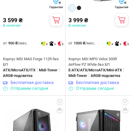
12
12
Гарантия
Гарантия
3 599 ₴
3 999 ₴
В наличии
В наличии
от
/мес.
от
/мес.
900 ₴
1000 ₴
4
3
4
4
3
4
Корпус MSI MAG Forge 112R без
Корпус MSI MPG Velox 300R
БП
AirFlow PZ White без БП
|
|
|
ATX/MicroATX/ITX
Midi-Tower
E-ATX/ATX/MicroATX/Mini-ATX
|
ARGB-подсветка
Midi-Tower
ARGB-подсветка
Бесплатная доставка
Бесплатная доставка
Отправим сегодня
Отправим сегодня