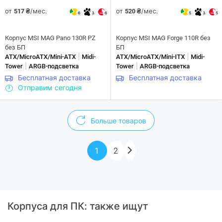
от
/мес.
от
/мес.
517 ₴
520 ₴
6
3
6
5
3
5
Корпус MSI MAG Pano 130R PZ
Корпус MSI MAG Forge 110R без
без БП
БП
|
|
ATX/MicroATX/Mini-ATX
Midi-
ATX/MicroATX/Mini-ITX
Midi-
|
|
Tower
ARGB-подсветка
Tower
ARGB-подсветка
Бесплатная доставка
Бесплатная доставка
Отправим сегодня
Больше товаров
1
2
Корпуса для ПК: также ищут