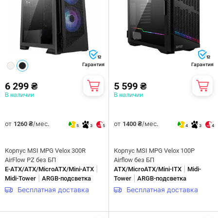
12
12
Гарантия
Гарантия
6 299 ₴
5 599 ₴
В наличии
В наличии
от
/мес.
от
/мес.
1260 ₴
1400 ₴
5
3
5
4
3
4
Корпус MSI MPG Velox 300R
Корпус MSI MPG Velox 100P
AirFlow PZ без БП
Airflow без БП
|
|
E-ATX/ATX/MicroATX/Mini-ATX
ATX/MicroATX/Mini-ITX
Midi-
|
|
Midi-Tower
ARGB-подсветка
Tower
ARGB-подсветка
Бесплатная доставка
Бесплатная доставка