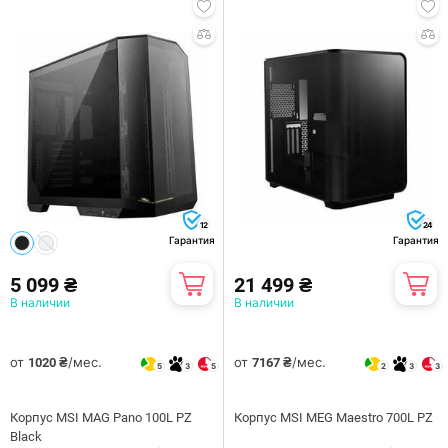
12
24
Гарантия
Гарантия
5 099 ₴
21 499 ₴
В наличии
В наличии
от
/мес.
от
/мес.
1020 ₴
7167 ₴
5
3
5
2
3
3
Корпус MSI MAG Pano 100L PZ
Корпус MSI MEG Maestro 700L PZ
Black