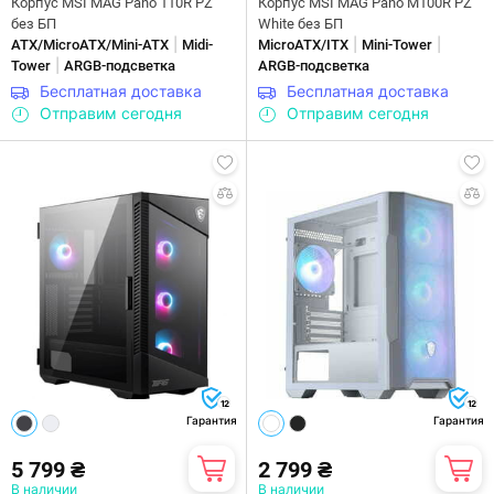
Корпус MSI MAG Pano 110R PZ
Корпус MSI MAG Pano M100R PZ
без БП
White без БП
|
|
|
ATX/MicroATX/Mini-ATX
Midi-
MicroATX/ITX
Mini-Tower
|
Tower
ARGB-подсветка
ARGB-подсветка
Бесплатная доставка
Бесплатная доставка
Отправим сегодня
Отправим сегодня
12
12
Гарантия
Гарантия
5 799 ₴
2 799 ₴
В наличии
В наличии