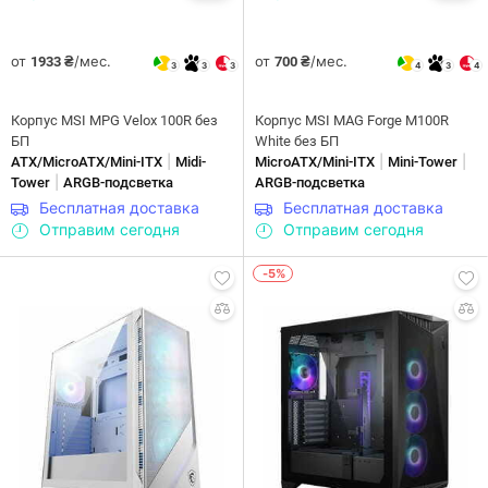
от
/мес.
от
/мес.
1933 ₴
700 ₴
3
3
3
4
3
4
Корпус MSI MPG Velox 100R без
Корпус MSI MAG Forge M100R
БП
White без БП
|
|
|
ATX/MicroATX/Mini-ITX
Midi-
MicroATX/Mini-ITX
Mini-Tower
|
Tower
ARGB-подсветка
ARGB-подсветка
Бесплатная доставка
Бесплатная доставка
Отправим сегодня
Отправим сегодня
-5%