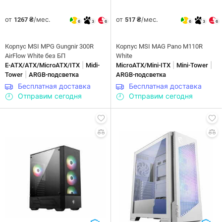
от
/мес.
от
/мес.
1267 ₴
517 ₴
6
3
6
6
3
6
Корпус MSI MPG Gungnir 300R
Корпус MSI MAG Pano M110R
AirFlow White без БП
White
|
|
|
E-ATX/ATX/MicroATX/ITX
Midi-
MicroATX/Mini-ITX
Mini-Tower
|
Tower
ARGB-подсветка
ARGB-подсветка
Бесплатная доставка
Бесплатная доставка
Отправим сегодня
Отправим сегодня