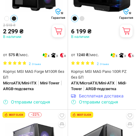
12
12
Гарантия
Гарантия
2 519 ₴
2 299 ₴
6 199 ₴
В наличии
В наличии
от
/мес.
от
/мес.
575 ₴
1240 ₴
4
3
4
5
3
5
2
2
Отзыва
Отзыва
Корпус MSI MAG Forge M100R без
Корпус MSI MAG Pano 100R PZ
БП
без БП
|
|
|
MicroATX/Mini-ITX
Mini-Tower
ATX/MicroATX/Mini-ATX
Midi-
|
ARGB-подсветка
Tower
ARGB-подсветка
Бесплатная доставка
Отправим сегодня
Отправим сегодня
-22%
BEST CLICK
BEST CLICK