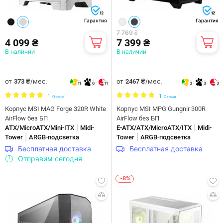
12
12
Гарантия
Гарантия
7 769 ₴
4 099 ₴
7 399 ₴
В наличии
В наличии
от
/мес.
от
/мес.
373 ₴
2467 ₴
11
6
11
3
3
3
1
1
Отзыв
Отзыв
Корпус MSI MAG Forge 320R White
Корпус MSI MPG Gungnir 300R
AirFlow без БП
AirFlow без БП
|
|
ATX/MicroATX/Mini-ITX
Midi-
E-ATX/ATX/MicroATX/ITX
Midi-
|
|
Tower
ARGB-подсветка
Tower
ARGB-подсветка
Бесплатная доставка
Бесплатная доставка
Отправим сегодня
-8%