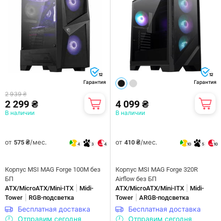
12
12
Гарантия
Гарантия
2 939 ₴
2 299 ₴
4 099 ₴
В наличии
В наличии
от
/мес.
от
/мес.
575 ₴
410 ₴
4
3
4
10
5
10
Корпус MSI MAG Forge 100M без
Корпус MSI MAG Forge 320R
БП
Airflow без БП
|
|
ATX/MicroATX/Mini-ITX
Midi-
ATX/MicroATX/Mini-ITX
Midi-
|
|
Tower
RGB-подсветка
Tower
ARGB-подсветка
Бесплатная доставка
Бесплатная доставка
Отправим сегодня
Отправим сегодня