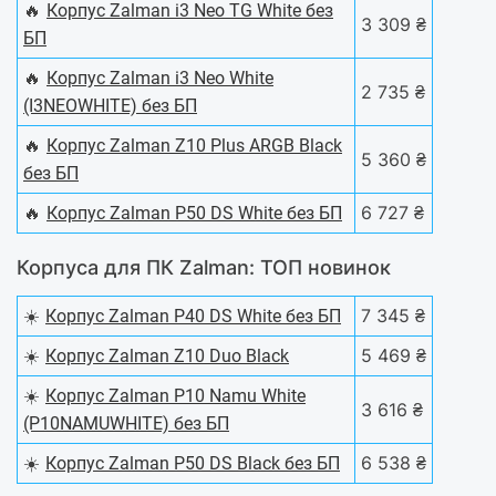
🔥
Корпус Zalman i3 Neo TG White без
3 309 ₴
БП
🔥
Корпус Zalman i3 Neo White
2 735 ₴
(I3NEOWHITE) без БП
🔥
Корпус Zalman Z10 Plus ARGB Black
5 360 ₴
без БП
🔥
6 727 ₴
Корпус Zalman P50 DS White без БП
Корпуса для ПК Zalman: ТОП новинок
☀️
7 345 ₴
Корпус Zalman P40 DS White без БП
☀️
5 469 ₴
Корпус Zalman Z10 Duo Black
☀️
Корпус Zalman P10 Namu White
3 616 ₴
(P10NAMUWHITE) без БП
☀️
6 538 ₴
Корпус Zalman P50 DS Black без БП