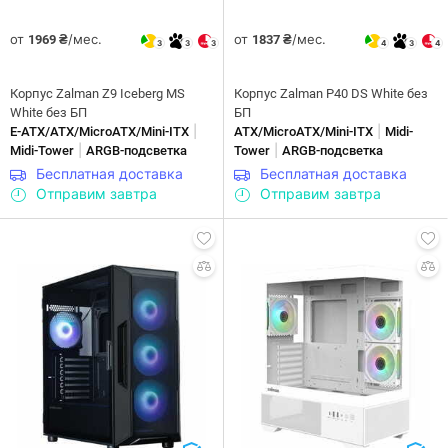
от
/мес.
от
/мес.
1969 ₴
1837 ₴
3
3
3
4
3
4
Корпус Zalman Z9 Iceberg MS
Корпус Zalman P40 DS White без
White без БП
БП
|
|
E-ATX/ATX/MicroATX/Mini-ITX
ATX/MicroATX/Mini-ITX
Midi-
|
|
Midi-Tower
ARGB-подсветка
Tower
ARGB-подсветка
Бесплатная доставка
Бесплатная доставка
Отправим завтра
Отправим завтра