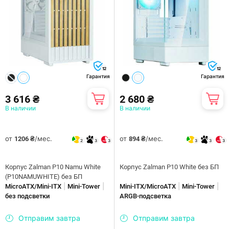
12
12
Гарантия
Гарантия
3 616 ₴
2 680 ₴
В наличии
В наличии
от
/мес.
от
/мес.
1206 ₴
894 ₴
2
3
3
3
3
3
Корпус Zalman P10 Namu White
Корпус Zalman P10 White без БП
(P10NAMUWHITE) без БП
|
|
|
|
MicroATX/Mini-ITX
Mini-Tower
Mini-ITX/MicroATX
Mini-Tower
без подсветки
ARGB-подсветка
Отправим завтра
Отправим завтра