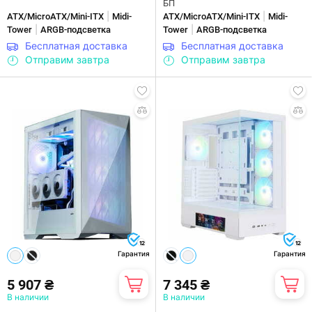
БП
|
|
ATX/MicroATX/Mini-ITX
Midi-
ATX/MicroATX/Mini-ITX
Midi-
|
|
Tower
ARGB-подсветка
Tower
ARGB-подсветка
Бесплатная доставка
Бесплатная доставка
Отправим завтра
Отправим завтра
12
12
Гарантия
Гарантия
5 907 ₴
7 345 ₴
В наличии
В наличии