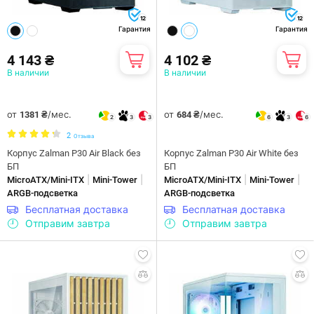
12
12
Гарантия
Гарантия
4 143 ₴
4 102 ₴
В наличии
В наличии
от
/мес.
от
/мес.
1381 ₴
684 ₴
2
3
3
6
3
6
2
Отзыва
Корпус Zalman P30 Air Black без
Корпус Zalman P30 Air White без
БП
БП
|
|
|
|
MicroATX/Mini-ITX
Mini-Tower
MicroATX/Mini-ITX
Mini-Tower
ARGB-подсветка
ARGB-подсветка
Бесплатная доставка
Бесплатная доставка
Отправим завтра
Отправим завтра