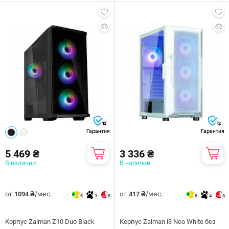
12
12
Гарантия
Гарантия
5 469 ₴
3 336 ₴
В наличии
В наличии
от
/мес.
от
/мес.
1094 ₴
417 ₴
5
3
5
8
4
8
Корпус Zalman Z10 Duo Black
Корпус Zalman i3 Neo White без