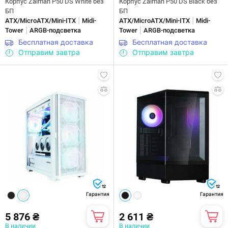
Корпус Zalman P50 DS White без
Корпус Zalman P50 DS Black без
БП
БП
|
|
ATX/MicroATX/Mini-ITX
Midi-
ATX/MicroATX/Mini-ITX
Midi-
|
|
Tower
ARGB-подсветка
Tower
ARGB-подсветка
Бесплатная доставка
Бесплатная доставка
Отправим завтра
Отправим завтра
12
12
Гарантия
Гарантия
5 876 ₴
2 611 ₴
В наличии
В наличии