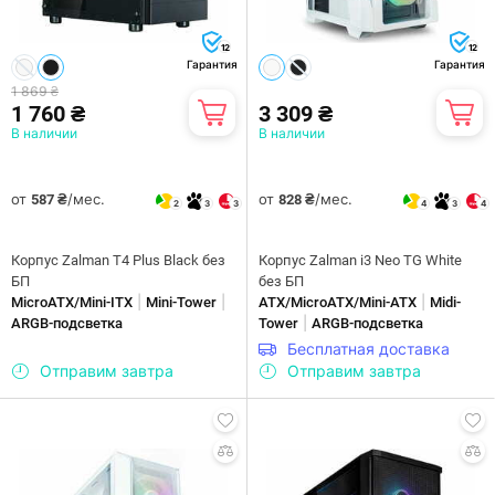
12
12
Гарантия
Гарантия
1 869 ₴
1 760 ₴
3 309 ₴
В наличии
В наличии
от
/мес.
от
/мес.
587 ₴
828 ₴
2
3
3
4
3
4
Корпус Zalman T4 Plus Black без
Корпус Zalman i3 Neo TG White
БП
без БП
|
|
|
MicroATX/Mini-ITX
Mini-Tower
ATX/MicroATX/Mini-ATX
Midi-
|
ARGB-подсветка
Tower
ARGB-подсветка
Бесплатная доставка
Отправим завтра
Отправим завтра