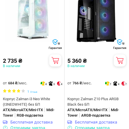
12
12
Гарантия
Гарантия
2 735 ₴
5 360 ₴
В наличии
В наличии
от
/мес.
от
/мес.
684 ₴
766 ₴
4
3
4
7
4
7
1
Отзыв
Корпус Zalman i3 Neo White
Корпус Zalman Z10 Plus ARGB
(I3NEOWHITE) без БП
Black без БП
|
|
ATX/MicroATX/Mini-ITX
Midi-
ATX/MicroATX/Mini-ITX
Midi-
|
|
Tower
RGB-подсветка
Tower
ARGB-подсветка
Бесплатная доставка
Бесплатная доставка
Отправим завтра
Отправим завтра