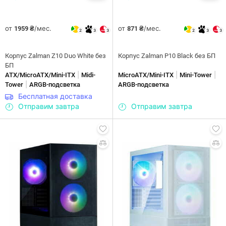
от
/мес.
от
/мес.
1959 ₴
871 ₴
2
3
3
2
3
3
Корпус Zalman Z10 Duo White без
Корпус Zalman P10 Black без БП
БП
|
|
|
ATX/MicroATX/Mini-ITX
Midi-
MicroATX/Mini-ITX
Mini-Tower
|
Tower
ARGB-подсветка
ARGB-подсветка
Бесплатная доставка
Отправим завтра
Отправим завтра