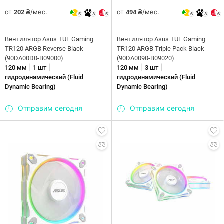
от
/мес.
от
/мес.
202 ₴
494 ₴
5
3
5
6
3
6
Вентилятор Asus TUF Gaming
Вентилятор Asus TUF Gaming
TR120 ARGB Reverse Black
TR120 ARGB Triple Pack Black
(90DA00D0-B09000)
(90DA0090-B09020)
|
|
|
|
120 мм
1 шт
120 мм
3 шт
гидродинамический (Fluid
гидродинамический (Fluid
Dynamic Bearing)
Dynamic Bearing)
Отправим сегодня
Отправим сегодня