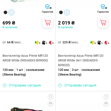
36
36
Гарантия
Гарантия
699 ₴
2 019 ₴
В наличии
В наличии
от
/мес.
от
/мес.
64 ₴
225 ₴
11
6
11
9
5
9
Вентилятор Asus Prime MR120
Вентилятор Asus Prime MR120
ARGB White (90DA00I3-B09000)
ARGB White 3in1 (90DA00I3-
B09020)
|
|
|
|
120 мм
1 шт
скольжения
120 мм
3 шт
скольжения
(Sleeve Bearing)
(Sleeve Bearing)
Отправим сегодня
Отправим сегодня