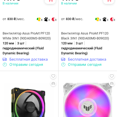
В наличии
В наличии
от
/мес.
от
/мес.
830 ₴
830 ₴
6
3
6
6
3
6
Вентилятор Asus ProArt PF120
Вентилятор Asus ProArt PF120
White 3IN1 (90DA00M3-B09020)
Black 3IN1 (90DA00M0-B09020)
|
|
|
|
120 мм
3 шт
120 мм
3 шт
гидродинамический (Fluid
гидродинамический (Fluid
Dynamic Bearing)
Dynamic Bearing)
Бесплатная доставка
Бесплатная доставка
Отправим сегодня
Отправим сегодня