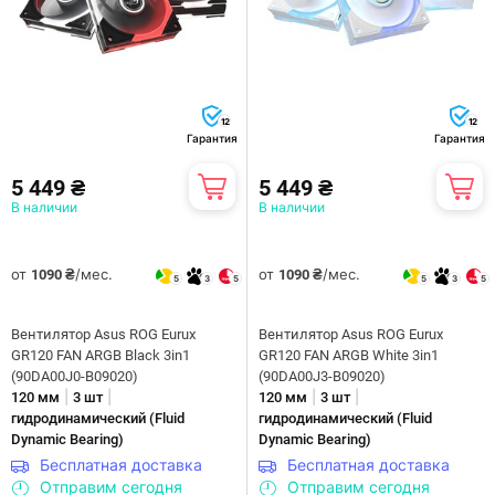
12
12
Гарантия
Гарантия
5 449 ₴
5 449 ₴
В наличии
В наличии
от
/мес.
от
/мес.
1090 ₴
1090 ₴
5
3
5
5
3
5
Вентилятор Asus ROG Eurux
Вентилятор Asus ROG Eurux
GR120 FAN ARGB Black 3in1
GR120 FAN ARGB White 3in1
(90DA00J0-B09020)
(90DA00J3-B09020)
|
|
|
|
120 мм
3 шт
120 мм
3 шт
гидродинамический (Fluid
гидродинамический (Fluid
Dynamic Bearing)
Dynamic Bearing)
Бесплатная доставка
Бесплатная доставка
Отправим сегодня
Отправим сегодня