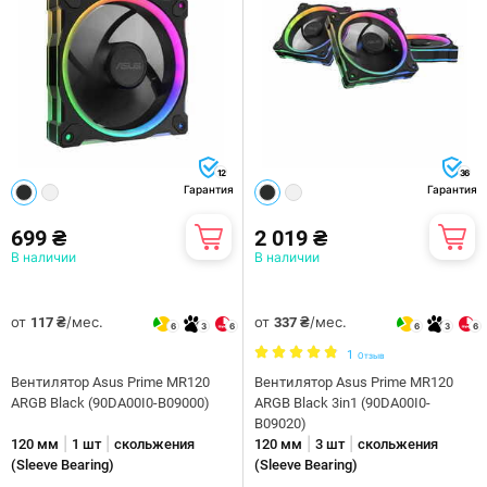
12
36
Гарантия
Гарантия
699 ₴
2 019 ₴
В наличии
В наличии
от
/мес.
от
/мес.
117 ₴
337 ₴
6
3
6
6
3
6
1
Отзыв
Вентилятор Asus Prime MR120
Вентилятор Asus Prime MR120
ARGB Black (90DA00I0-B09000)
ARGB Black 3in1 (90DA00I0-
B09020)
|
|
|
|
120 мм
1 шт
скольжения
120 мм
3 шт
скольжения
(Sleeve Bearing)
(Sleeve Bearing)