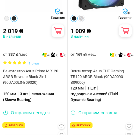
36
36
Гарантия
Гарантия
2 019 ₴
1 009 ₴
В наличии
В наличии
от
/мес.
от
/мес.
337 ₴
169 ₴
6
3
6
6
3
6
1
Отзыв
Вентилятор Asus Prime MR120
Вентилятор Asus TUF Gaming
ARGB Reverse Black 3in1
TR120 ARGB Black (90DA0090-
(90DA00L0-B09020)
B09000)
|
|
120 мм
1 шт
|
|
120 мм
3 шт
скольжения
гидродинамический (Fluid
(Sleeve Bearing)
Dynamic Bearing)
Отправим сегодня
Отправим сегодня
BEST CLICK
BEST CLICK