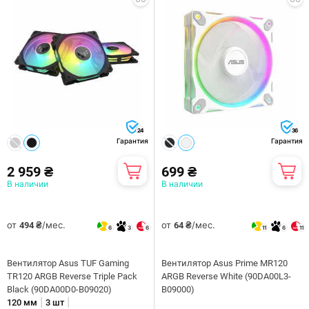
24
36
Гарантия
Гарантия
2 959 ₴
699 ₴
В наличии
В наличии
от
/мес.
от
/мес.
494 ₴
64 ₴
6
3
6
11
6
11
Вентилятор Asus TUF Gaming
Вентилятор Asus Prime MR120
TR120 ARGB Reverse Triple Pack
ARGB Reverse White (90DA00L3-
Black (90DA00D0-B09020)
B09000)
|
|
120 мм
3 шт