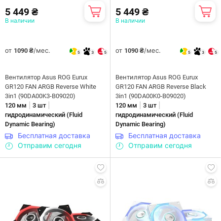
5 449 ₴
5 449 ₴
В наличии
В наличии
от
/мес.
от
/мес.
1090 ₴
1090 ₴
5
3
5
5
3
5
Вентилятор Asus ROG Eurux
Вентилятор Asus ROG Eurux
GR120 FAN ARGB Reverse White
GR120 FAN ARGB Reverse Black
3in1 (90DA00K3-B09020)
3in1 (90DA00K0-B09020)
|
|
|
|
120 мм
3 шт
120 мм
3 шт
гидродинамический (Fluid
гидродинамический (Fluid
Dynamic Bearing)
Dynamic Bearing)
Бесплатная доставка
Бесплатная доставка
Отправим сегодня
Отправим сегодня