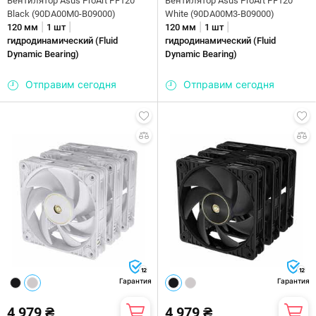
Вентилятор Asus ProArt PF120
Вентилятор Asus ProArt PF120
Black (90DA00M0-B09000)
White (90DA00M3-B09000)
|
|
|
|
120 мм
1 шт
120 мм
1 шт
гидродинамический (Fluid
гидродинамический (Fluid
Dynamic Bearing)
Dynamic Bearing)
Отправим сегодня
Отправим сегодня
12
12
Гарантия
Гарантия
4 979 ₴
4 979 ₴