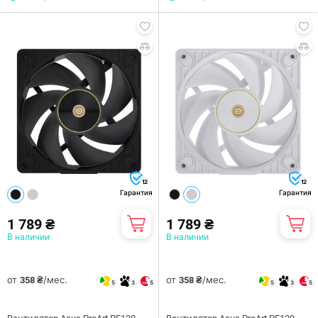
12
12
Гарантия
Гарантия
1 789 ₴
1 789 ₴
В наличии
В наличии
от
/мес.
от
/мес.
358 ₴
358 ₴
5
3
5
5
3
5