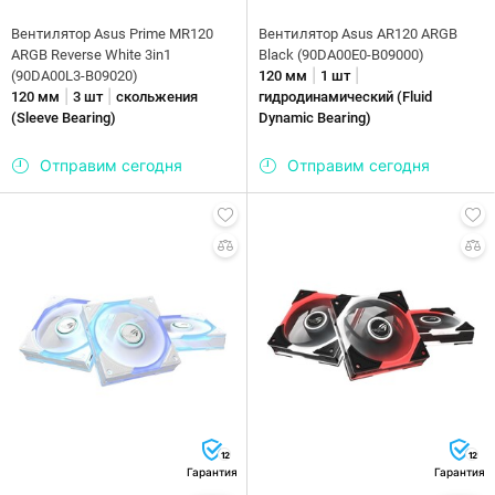
Вентилятор Asus Prime MR120
Вентилятор Asus AR120 ARGB
ARGB Reverse White 3in1
Black (90DA00E0-B09000)
|
|
(90DA00L3-B09020)
120 мм
1 шт
|
|
120 мм
3 шт
скольжения
гидродинамический (Fluid
(Sleeve Bearing)
Dynamic Bearing)
Отправим сегодня
Отправим сегодня
12
12
Гарантия
Гарантия