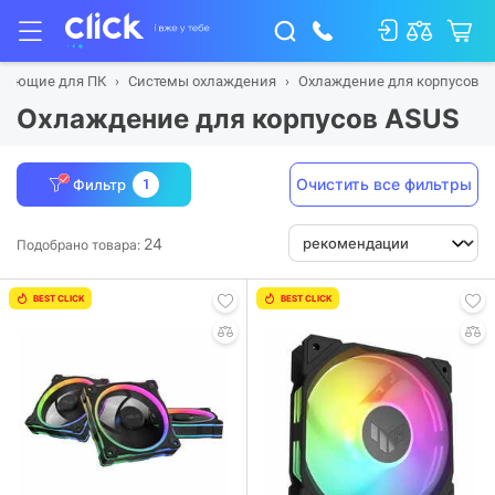
тующие для ПК
Системы охлаждения
Охлаждение для корпусов
Охлаждение для корпусов ASUS
Очистить все фильтры
Фильтр
1
24
Подобрано товара:
BEST CLICK
BEST CLICK