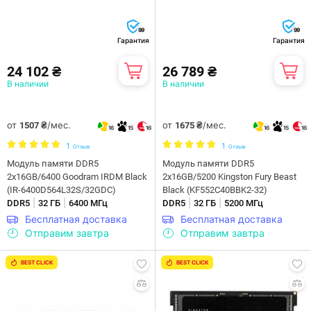
99
99
Гарантия
Гарантия
24 102 ₴
26 789 ₴
В наличии
В наличии
от
/мес.
от
/мес.
1507 ₴
1675 ₴
16
15
16
16
15
16
1
1
Отзыв
Отзыв
Модуль памяти DDR5
Модуль памяти DDR5
2x16GB/6400 Goodram IRDM Black
2x16GB/5200 Kingston Fury Beast
(IR-6400D564L32S/32GDC)
Black (KF552C40BBK2-32)
|
|
|
|
DDR5
32 ГБ
6400 МГц
DDR5
32 ГБ
5200 МГц
Бесплатная доставка
Бесплатная доставка
Отправим завтра
Отправим завтра
BEST CLICK
BEST CLICK