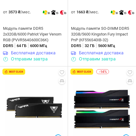
от
/мес.
от
/мес.
3573 ₴
1663 ₴
16
15
16
16
15
16
Модуль памяти DDR5
Модуль памяти SO-DIMM DDR5
2x32GB/6000 Patriot Viper Venom
32GB/5600 Kingston Fury Impact
RGB (PVVR564G600C36K)
PnP (KF556S40IB-32)
|
|
|
|
DDR5
64 ГБ
6000 МГц
DDR5
32 ГБ
5600 МГц
Бесплатная доставка
Бесплатная доставка
Отправим завтра
Отправим завтра
-14%
BEST CLICK
BEST CLICK