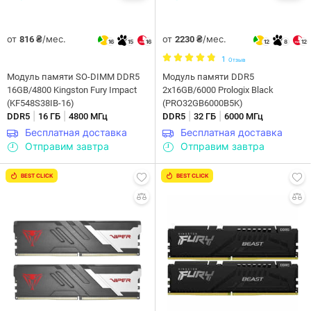
от
/мес.
от
/мес.
816 ₴
2230 ₴
16
15
16
12
8
12
1
Отзыв
Модуль памяти SO-DIMM DDR5
Модуль памяти DDR5
16GB/4800 Kingston Fury Impact
2x16GB/6000 Prologix Black
(KF548S38IB-16)
(PRO32GB6000B5K)
|
|
|
|
DDR5
16 ГБ
4800 МГц
DDR5
32 ГБ
6000 МГц
Бесплатная доставка
Бесплатная доставка
Отправим завтра
Отправим завтра
BEST CLICK
BEST CLICK