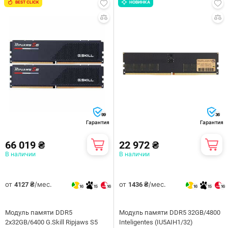
BEST CLICK
НОВИНКА
99
36
Гарантия
Гарантия
66 019 ₴
22 972 ₴
В наличии
В наличии
от
/мес.
от
/мес.
4127 ₴
1436 ₴
16
15
16
16
15
16
Модуль памяти DDR5
Модуль памяти DDR5 32GB/4800
2x32GB/6400 G.Skill Ripjaws S5
Inteligentes (IU5AIH1/32)