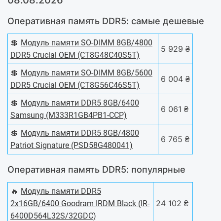
08.08.2026
Оперативная память DDR5: самые дешевые
💲
Модуль памяти SO-DIMM 8GB/4800
5 929 ₴
DDR5 Crucial OEM (CT8G48C40S5T)
💲
Модуль памяти SO-DIMM 8GB/5600
6 004 ₴
DDR5 Crucial OEM (CT8G56C46S5T)
💲
Модуль памяти DDR5 8GB/6400
6 061 ₴
Samsung (M333R1GB4PB1-CCP)
💲
Модуль памяти DDR5 8GB/4800
6 765 ₴
Patriot Signature (PSD58G480041)
Оперативная память DDR5: популярные
🔥
Модуль памяти DDR5
24 102 ₴
2x16GB/6400 Goodram IRDM Black (IR-
6400D564L32S/32GDC)