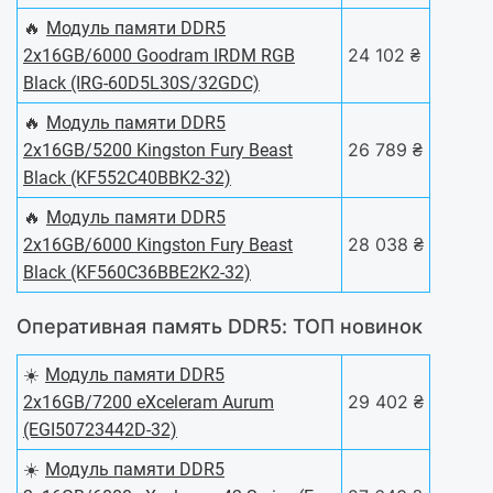
🔥
Модуль памяти DDR5
24 102 ₴
2x16GB/6000 Goodram IRDM RGB
Black (IRG-60D5L30S/32GDC)
🔥
Модуль памяти DDR5
26 789 ₴
2x16GB/5200 Kingston Fury Beast
Black (KF552C40BBK2-32)
🔥
Модуль памяти DDR5
28 038 ₴
2x16GB/6000 Kingston Fury Beast
Black (KF560C36BBE2K2-32)
Оперативная память DDR5: ТОП новинок
☀️
Модуль памяти DDR5
29 402 ₴
2х16GB/7200 eXceleram Aurum
(EGI50723442D-32)
☀️
Модуль памяти DDR5