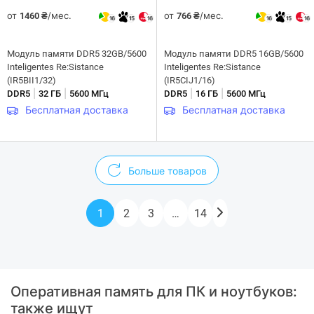
от
/мес.
от
/мес.
1460 ₴
766 ₴
16
15
16
16
15
16
Модуль памяти DDR5 32GB/5600
Модуль памяти DDR5 16GB/5600
Inteligentes Re:Sistance
Inteligentes Re:Sistance
(IR5BII1/32)
(IR5CIJ1/16)
|
|
|
|
DDR5
32 ГБ
5600 МГц
DDR5
16 ГБ
5600 МГц
Бесплатная доставка
Бесплатная доставка
Больше товаров
1
2
3
…
14
Оперативная память для ПК и ноутбуков:
также ищут