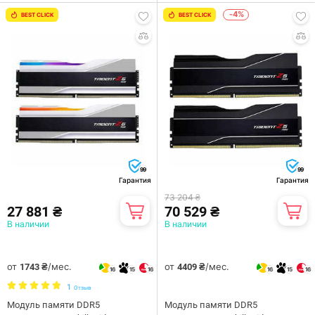
-4%
BEST CLICK
BEST CLICK
99
99
Гарантия
Гарантия
73 204 ₴
27 881 ₴
70 529 ₴
В наличии
В наличии
от
/мес.
от
/мес.
1743 ₴
4409 ₴
16
15
16
16
15
16
1
Отзыв
Модуль памяти DDR5
Модуль памяти DDR5