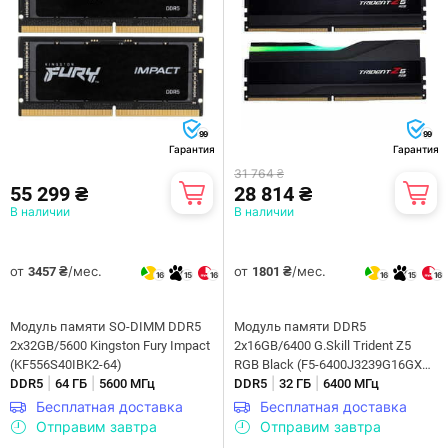
99
99
Гарантия
Гарантия
31 764 ₴
55 299 ₴
28 814 ₴
В наличии
В наличии
от
/мес.
от
/мес.
3457 ₴
1801 ₴
16
15
16
16
15
16
Модуль памяти SO-DIMM DDR5
Модуль памяти DDR5
2x32GB/5600 Kingston Fury Impact
2x16GB/6400 G.Skill Trident Z5
(KF556S40IBK2-64)
RGB Black (F5-6400J3239G16GX2-
|
|
|
|
DDR5
64 ГБ
5600 МГц
TZ5RK)
DDR5
32 ГБ
6400 МГц
Бесплатная доставка
Бесплатная доставка
Отправим завтра
Отправим завтра