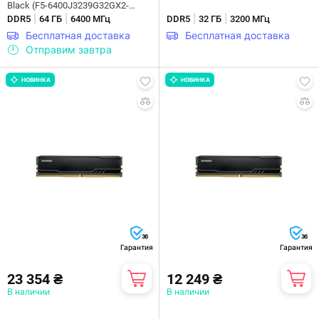
Black (F5-6400J3239G32GX2-
|
|
|
|
RS5K)
DDR5
64 ГБ
6400 МГц
DDR5
32 ГБ
3200 МГц
Бесплатная доставка
Бесплатная доставка
Отправим завтра
НОВИНКА
НОВИНКА
36
36
Гарантия
Гарантия
23 354 ₴
12 249 ₴
В наличии
В наличии