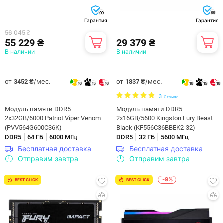
99
99
Гарантия
Гарантия
56 045 ₴
55 229 ₴
29 379 ₴
В наличии
В наличии
от
/мес.
от
/мес.
3452 ₴
1837 ₴
16
15
16
16
15
16
3
Отзыва
Модуль памяти DDR5
Модуль памяти DDR5
2x32GB/6000 Patriot Viper Venom
2x16GB/5600 Kingston Fury Beast
(PVV564G600C36K)
Black (KF556C36BBEK2-32)
|
|
|
|
DDR5
64 ГБ
6000 МГц
DDR5
32 ГБ
5600 МГц
Бесплатная доставка
Бесплатная доставка
Отправим завтра
Отправим завтра
-9%
BEST CLICK
BEST CLICK