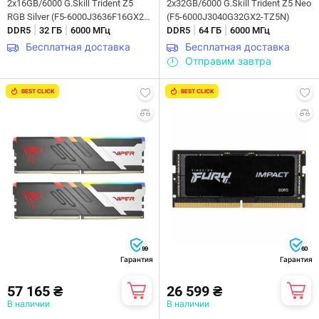
2x16GB/6000 G.Skill Trident Z5
2x32GB/6000 G.Skill Trident Z5 Neo
RGB Silver (F5-6000J3636F16GX2-
(F5-6000J3040G32GX2-TZ5N)
|
|
|
|
TZ5RS)
DDR5
32 ГБ
6000 МГц
DDR5
64 ГБ
6000 МГц
Бесплатная доставка
Бесплатная доставка
Отправим завтра
BEST CLICK
BEST CLICK
99
60
Гарантия
Гарантия
57 165 ₴
26 599 ₴
В наличии
В наличии