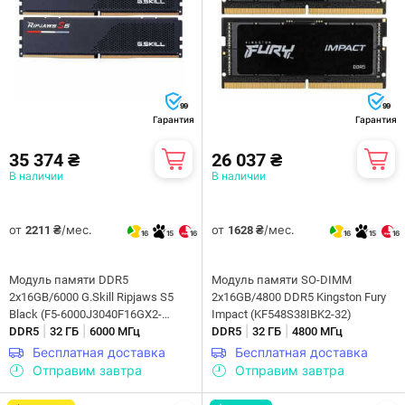
99
99
Гарантия
Гарантия
35 374 ₴
26 037 ₴
В наличии
В наличии
от
/мес.
от
/мес.
2211 ₴
1628 ₴
16
15
16
16
15
16
Модуль памяти DDR5
Модуль памяти SO-DIMM
2x16GB/6000 G.Skill Ripjaws S5
2x16GB/4800 DDR5 Kingston Fury
Black (F5-6000J3040F16GX2-
Impact (KF548S38IBK2-32)
|
|
|
|
RS5K)
DDR5
32 ГБ
6000 МГц
DDR5
32 ГБ
4800 МГц
Бесплатная доставка
Бесплатная доставка
Отправим завтра
Отправим завтра