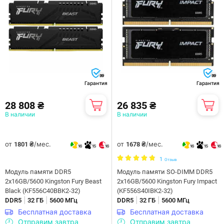
99
99
Гарантия
Гарантия
28 808 ₴
26 835 ₴
В наличии
В наличии
от
/мес.
от
/мес.
1801 ₴
1678 ₴
16
15
16
16
15
16
1
Отзыв
Модуль памяти DDR5
Модуль памяти SO-DIMM DDR5
2x16GB/5600 Kingston Fury Beast
2x16GB/5600 Kingston Fury Impact
Black (KF556C40BBK2-32)
(KF556S40IBK2-32)
|
|
|
|
DDR5
32 ГБ
5600 МГц
DDR5
32 ГБ
5600 МГц
Бесплатная доставка
Бесплатная доставка
Отправим завтра
Отправим завтра