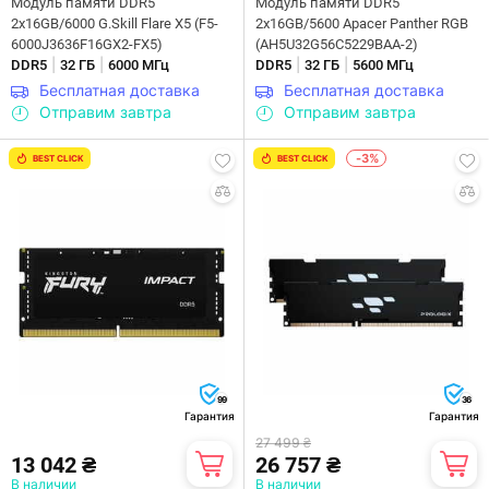
Модуль памяти DDR5
Модуль памяти DDR5
2x16GB/6000 G.Skill Flare X5 (F5-
2x16GB/5600 Apacer Panther RGB
6000J3636F16GX2-FX5)
(AH5U32G56C5229BAA-2)
|
|
|
|
DDR5
32 ГБ
6000 МГц
DDR5
32 ГБ
5600 МГц
Бесплатная доставка
Бесплатная доставка
Отправим завтра
Отправим завтра
-3%
BEST CLICK
BEST CLICK
99
36
Гарантия
Гарантия
27 499 ₴
13 042 ₴
26 757 ₴
В наличии
В наличии