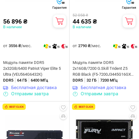
99
99
Гарантия
Гарантия
52 058 ₴
56 896 ₴
44 635 ₴
В наличии
В наличии
от
/мес.
от
/мес.
3556 ₴
2790 ₴
16
15
16
16
15
16
Модуль памяти DDR5
Модуль памяти DDR5
2x32GB/6400 Patriot Viper Elite 5
2x16GB/7200 G.Skill Trident Z5
Ultra (VEU564G6432K)
RGB Black (F5-7200J3445G16GX2-
|
|
|
|
DDR5
64 ГБ
6400 МГц
TZ5RK)
DDR5
32 ГБ
7200 МГц
Бесплатная доставка
Бесплатная доставка
Отправим завтра
Отправим завтра
BEST CLICK
BEST CLICK