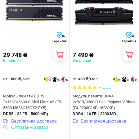
99
99
Гарантия
Гарантия
29 748 ₴
7 490 ₴
В наличии
В наличии
от
/мес.
от
/мес.
1860 ₴
469 ₴
16
15
16
16
15
16
2
Отзыва
Модуль памяти DDR5
Модуль памяти DDR4
2x16GB/5600 G.Skill Flare X5 (F5-
2x8GB/3200 G.Skill Ripjaws V Black
5600J3636C16GX2-FX5)
(F4-3200C16D-16GVKB)
|
|
|
|
DDR5
32 ГБ
5600 МГц
DDR4
16 ГБ
3200 МГц
Бесплатная доставка
Бесплатная доставка
Отправим завтра