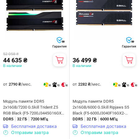
99
99
Гарантия
Гарантия
52 058 ₴
44 635 ₴
36 499 ₴
В наличии
В наличии
от
/мес.
от
/мес.
2790 ₴
2282 ₴
16
15
16
16
15
16
Модуль памяти DDR5
Модуль памяти DDR5
2x16GB/7200 G.Skill Trident Z5
2x16GB/6000 G.Skill Ripjaws S5
RGB Black (F5-7200J3445G16GX2-
Black (F5-6000J3040F16GX2-
|
|
|
|
TZ5RK)
DDR5
32 ГБ
7200 МГц
RS5K)
DDR5
32 ГБ
6000 МГц
Бесплатная доставка
Бесплатная доставка
Отправим завтра
Отправим завтра