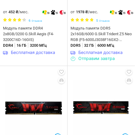
от
/мес.
от
/мес.
452 ₴
1978 ₴
16
15
16
16
15
16
6
5
Отзывов
Отзывов
Модуль памяти DDR4
Модуль памяти DDR5
2x8GB/3200 G.Skill Aegis (F4-
2x16GB/6000 G.Skill Trident Z5 Neo
3200C16D-16GIS)
RGB (F5-6000J3038F16GX2-
|
|
|
|
DDR4
16 ГБ
3200 МГц
TZ5NR)
DDR5
32 ГБ
6000 МГц
Бесплатная доставка
Бесплатная доставка
Отправим завтра