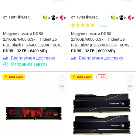
от
/мес.
от
/мес.
1801 ₴
1743 ₴
16
15
16
16
15
16
1
Отзыв
Модуль памяти DDR5
Модуль памяти DDR5
2x16GB/6400 G.Skill Trident Z5
2x16GB/6000 G.Skill Trident Z5
RGB Black (F5-6400J3239G16GX2-
RGB Silver (F5-6000J3636F16GX2-
|
|
|
|
TZ5RK)
DDR5
32 ГБ
6400 МГц
TZ5RS)
DDR5
32 ГБ
6000 МГц
Бесплатная доставка
Бесплатная доставка
Отправим завтра
-4%
BEST CLICK
BEST CLICK