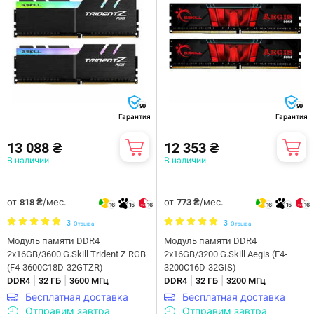
99
99
Гарантия
Гарантия
13 088 ₴
12 353 ₴
В наличии
В наличии
от
/мес.
от
/мес.
818 ₴
773 ₴
16
15
16
16
15
16
3
3
Отзыва
Отзыва
Модуль памяти DDR4
Модуль памяти DDR4
2x16GB/3600 G.Skill Trident Z RGB
2x16GB/3200 G.Skill Aegis (F4-
(F4-3600C18D-32GTZR)
3200C16D-32GIS)
|
|
|
|
DDR4
32 ГБ
3600 МГц
DDR4
32 ГБ
3200 МГц
Бесплатная доставка
Бесплатная доставка
Отправим завтра
Отправим завтра