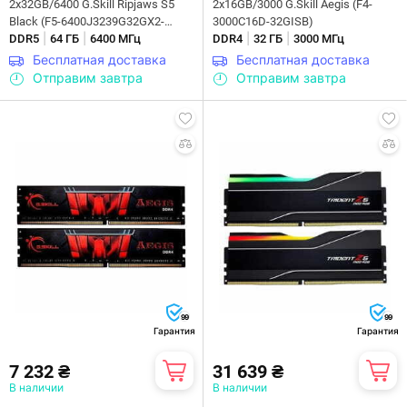
2x32GB/6400 G.Skill Ripjaws S5
2x16GB/3000 G.Skill Aegis (F4-
Black (F5-6400J3239G32GX2-
3000C16D-32GISB)
|
|
|
|
RS5K)
DDR5
64 ГБ
6400 МГц
DDR4
32 ГБ
3000 МГц
Бесплатная доставка
Бесплатная доставка
Отправим завтра
Отправим завтра
99
99
Гарантия
Гарантия
7 232 ₴
31 639 ₴
В наличии
В наличии