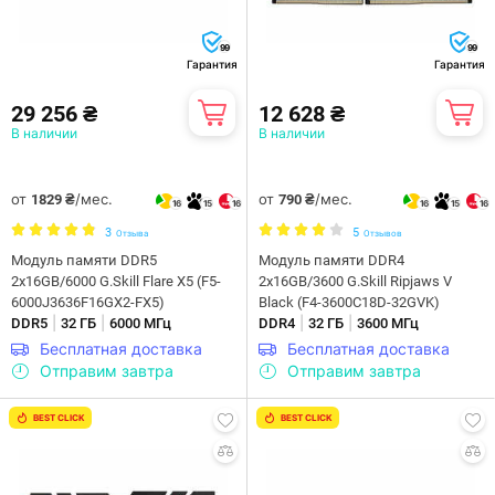
99
99
Гарантия
Гарантия
29 256 ₴
12 628 ₴
В наличии
В наличии
от
/мес.
от
/мес.
1829 ₴
790 ₴
16
15
16
16
15
16
3
5
Отзыва
Отзывов
Модуль памяти DDR5
Модуль памяти DDR4
2x16GB/6000 G.Skill Flare X5 (F5-
2x16GB/3600 G.Skill Ripjaws V
6000J3636F16GX2-FX5)
Black (F4-3600C18D-32GVK)
|
|
|
|
DDR5
32 ГБ
6000 МГц
DDR4
32 ГБ
3600 МГц
Бесплатная доставка
Бесплатная доставка
Отправим завтра
Отправим завтра
BEST CLICK
BEST CLICK