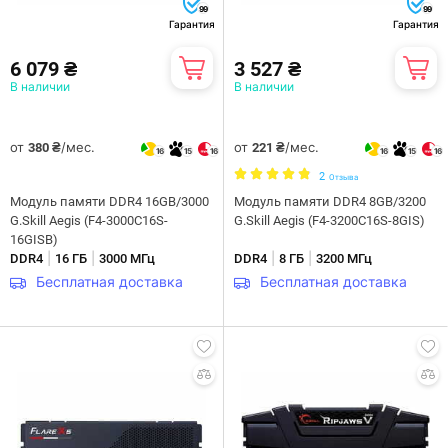
99
99
Гарантия
Гарантия
6 079 ₴
3 527 ₴
В наличии
В наличии
от
/мес.
от
/мес.
380 ₴
221 ₴
16
15
16
16
15
16
2
Отзыва
Модуль памяти DDR4 16GB/3000
Модуль памяти DDR4 8GB/3200
G.Skill Aegis (F4-3000C16S-
G.Skill Aegis (F4-3200C16S-8GIS)
16GISB)
|
|
|
|
DDR4
16 ГБ
3000 МГц
DDR4
8 ГБ
3200 МГц
Бесплатная доставка
Бесплатная доставка