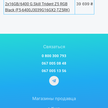
39 699 ₴
2x16GB/6400 G.Skill Trident Z5 RGB
Black (F5-6400J3039G16GX2-TZ5RK)
Связаться
0 800 300 793
067 005 08 48
067 005 13 56
Магазины продавца