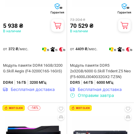
99
99
Гарантия
Гарантия
73 204 ₴
5 938 ₴
70 529 ₴
В наличии
В наличии
от
/мес.
от
/мес.
372 ₴
4409 ₴
16
15
16
16
15
16
Модуль памяти DDR4 16GB/3200
Модуль памяти DDR5
G.Skill Aegis (F4-3200C16S-16GIS)
2x32GB/6000 G.Skill Trident Z5 Neo
(F5-6000J3040G32GX2-TZ5N)
|
|
|
|
DDR4
16 ГБ
3200 МГц
DDR5
64 ГБ
6000 МГц
Бесплатная доставка
Бесплатная доставка
Отправим завтра
-14%
BEST CLICK
BEST CLICK