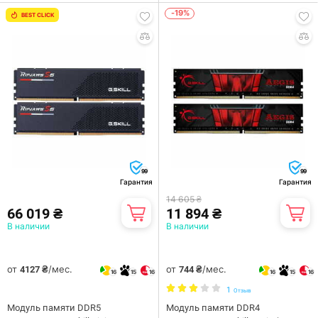
-19%
BEST CLICK
99
99
Гарантия
Гарантия
14 605 ₴
66 019 ₴
11 894 ₴
В наличии
В наличии
от
/мес.
от
/мес.
4127 ₴
744 ₴
16
15
16
16
15
16
1
Отзыв
Модуль памяти DDR5
Модуль памяти DDR4