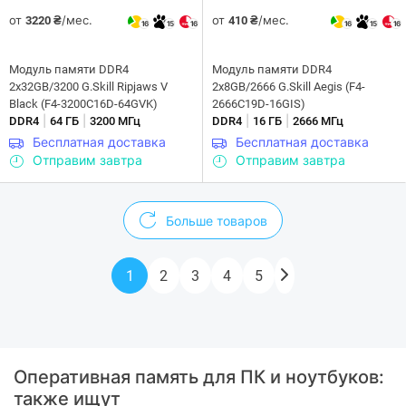
от
/мес.
от
/мес.
3220 ₴
410 ₴
16
15
16
16
15
16
Модуль памяти DDR4
Модуль памяти DDR4
2x32GB/3200 G.Skill Ripjaws V
2x8GB/2666 G.Skill Aegis (F4-
Black (F4-3200C16D-64GVK)
2666C19D-16GIS)
|
|
|
|
DDR4
64 ГБ
3200 МГц
DDR4
16 ГБ
2666 МГц
Бесплатная доставка
Бесплатная доставка
Отправим завтра
Отправим завтра
Больше товаров
1
2
3
4
5
Оперативная память для ПК и ноутбуков:
также ищут