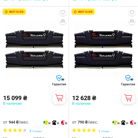
BEST CLICK
BEST CLICK
99
99
Гарантия
Гарантия
15 099 ₴
12 628 ₴
В наличии
В наличии
от
/мес.
от
/мес.
944 ₴
790 ₴
16
15
16
16
15
16
4
1
Отзыва
Отзыв