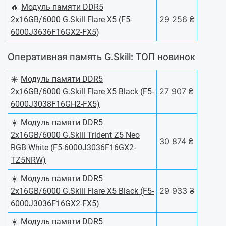
🔥
Модуль памяти DDR5
29 256 ₴
2x16GB/6000 G.Skill Flare X5 (F5-
6000J3636F16GX2-FX5)
Оперативная память G.Skill: ТОП новинок
☀️
Модуль памяти DDR5
27 907 ₴
2x16GB/6000 G.Skill Flare X5 Black (F5-
6000J3038F16GH2-FX5)
☀️
Модуль памяти DDR5
2x16GB/6000 G.Skill Trident Z5 Neo
30 874 ₴
RGB White (F5-6000J3036F16GX2-
TZ5NRW)
☀️
Модуль памяти DDR5
29 933 ₴
2x16GB/6000 G.Skill Flare X5 Black (F5-
6000J3036F16GX2-FX5)
☀️
Модуль памяти DDR5