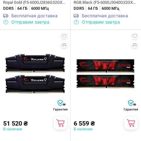
Royal Gold (F5-6000J2836G32GX2-
RGB Black (F5-6000J3040G32GX2-
|
|
|
|
TR5G)
DDR5
64 ГБ
6000 МГц
TZ5RK)
DDR5
64 ГБ
6000 МГц
Бесплатная доставка
Бесплатная доставка
Отправим завтра
Отправим завтра
99
99
Гарантия
Гарантия
51 520 ₴
6 559 ₴
В наличии
В наличии