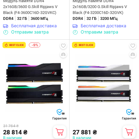
Модуль памяти DDR4
Модуль памяти DDR4
2x16GB/3600 G.Skill Ripjaws V
2x16GB/3200 G.Skill Ripjaws V
Black (F4-3600C16D-32GVKC)
Black (F4-3200C16D-32GVK)
|
|
|
|
DDR4
32 ГБ
3600 МГц
DDR4
32 ГБ
3200 МГц
Бесплатная доставка
Бесплатная доставка
Отправим завтра
Отправим завтра
-9%
BEST CLICK
BEST CLICK
99
99
Гарантия
Гарантия
31 764 ₴
28 814 ₴
27 881 ₴
В наличии
В наличии