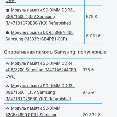
CWE)
💲
Модуль памяти SO-DIMM DDR3L
975 ₴
8GB/1600 1,35V Samsung
(M471B1G73EB0-YK0) Refurbished
💲
Модуль памяти DDR5 8GB/6400
6 061 ₴
Samsung (M333R1GB4PB1-CCP)
Оперативная память Samsung: популярные
🔥
Модуль памяти SO-DIMM DDR4
975 ₴
4GB/3200 Samsung (M471A5244CB0-
CWE)
🔥
Модуль памяти SO-DIMM DDR3L
975 ₴
8GB/1600 1,35V Samsung
(M471B1G73EB0-YK0) Refurbished
🔥
Модуль памяти SO-DIMM
20 332 ₴
32GB/4800 DDR5 Samsung