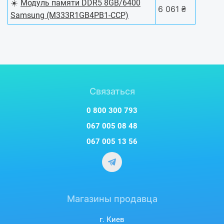
☀️
Модуль памяти DDR5 8GB/6400
6 061 ₴
Samsung (M333R1GB4PB1-CCP)
Связаться
0 800 300 793
067 005 08 48
067 005 13 56
Магазины продавца
г. Киев