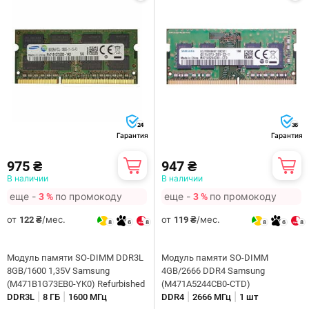
24
36
Гарантия
Гарантия
975 ₴
947 ₴
В наличии
В наличии
еще -
по промокоду
еще -
по промокоду
3 %
3 %
от
/мес.
от
/мес.
122 ₴
119 ₴
8
6
8
8
6
8
Модуль памяти SO-DIMM DDR3L
Модуль памяти SO-DIMM
8GB/1600 1,35V Samsung
4GB/2666 DDR4 Samsung
(M471B1G73EB0-YK0) Refurbished
(M471A5244CB0-CTD)
|
|
|
|
DDR3L
8 ГБ
1600 МГц
DDR4
2666 МГц
1 шт