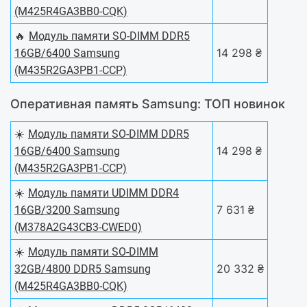
(M425R4GA3BB0-CQK)
🔥
Модуль памяти SO-DIMM DDR5
14 298 ₴
16GB/6400 Samsung
(M435R2GA3PB1-CCP)
Оперативная память Samsung: ТОП новинок
☀️
Модуль памяти SO-DIMM DDR5
14 298 ₴
16GB/6400 Samsung
(M435R2GA3PB1-CCP)
☀️
Модуль памяти UDIMM DDR4
7 631 ₴
16GB/3200 Samsung
(M378A2G43CB3-CWED0)
☀️
Модуль памяти SO-DIMM
20 332 ₴
32GB/4800 DDR5 Samsung
(M425R4GA3BB0-CQK)