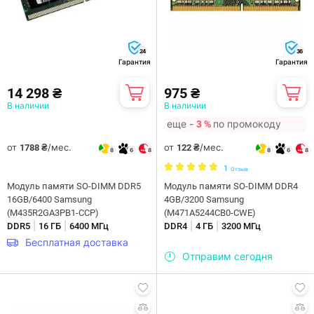
24
36
Гарантия
Гарантия
14 298 ₴
975 ₴
В наличии
В наличии
еще -
по промокоду
3 %
от
/мес.
от
/мес.
1788 ₴
122 ₴
8
6
8
8
6
8
1
Отзыв
Модуль памяти SO-DIMM DDR5
Модуль памяти SO-DIMM DDR4
16GB/6400 Samsung
4GB/3200 Samsung
(M435R2GA3PB1-CCP)
(M471A5244CB0-CWE)
|
|
|
|
DDR5
16 ГБ
6400 МГц
DDR4
4 ГБ
3200 МГц
Бесплатная доставка
Отправим сегодня