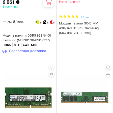
6 061 ₴
Нет в наличии
В наличии
1
Отзыв
от
/мес.
758 ₴
8
6
8
Модуль памяти SO-DIMM
4GB/1600 DDR3L Samsung
(M471B5173DB0-YK0)
Модуль памяти DDR5 8GB/6400
Samsung (M333R1GB4PB1-CCP)
|
|
DDR5
8 ГБ
6400 МГц
Бесплатная доставка