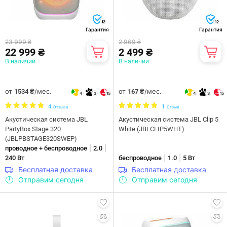
12
12
Гарантия
Гарантия
23 999 ₴
2 969 ₴
22 999 ₴
2 499 ₴
В наличии
В наличии
от
/мес.
от
/мес.
1534 ₴
167 ₴
4
3
15
4
3
15
4
1
Отзыва
Отзыв
Акустическая система JBL
Акустическая система JBL Clip 5
PartyBox Stage 320
White (JBLCLIP5WHT)
(JBLPBSTAGE320SWEP)
|
|
проводное + беспроводное
2.0
|
|
240 Вт
беспроводное
1.0
5 Вт
Бесплатная доставка
Бесплатная доставка
Отправим сегодня
Отправим сегодня