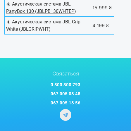
☀️
Акустическая система JBL
15 999 ₴
PartyBox 130 (JBLPB130WHTEP)
☀️
Акустическая система JBL Grip
4 199 ₴
White (JBLGRIPWHT)
Связаться
0 800 300 793
067 005 08 48
067 005 13 56