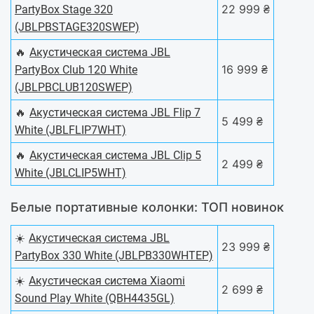
22 999 ₴
PartyBox Stage 320
(JBLPBSTAGE320SWEP)
🔥
Акустическая система JBL
16 999 ₴
PartyBox Club 120 White
(JBLPBCLUB120SWEP)
🔥
Акустическая система JBL Flip 7
5 499 ₴
White (JBLFLIP7WHT)
🔥
Акустическая система JBL Clip 5
2 499 ₴
White (JBLCLIP5WHT)
Белые портативные колонки: ТОП новинок
☀️
Акустическая система JBL
23 999 ₴
PartyBox 330 White (JBLPB330WHTEP)
☀️
Акустическая система Xiaomi
2 699 ₴
Sound Play White (QBH4435GL)