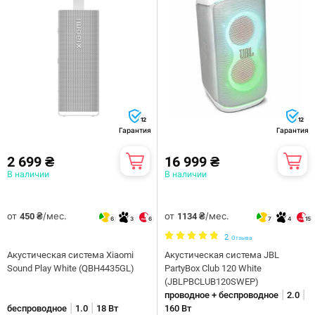
12
12
Гарантия
Гарантия
2 699 ₴
16 999 ₴
В наличии
В наличии
от
/мес.
от
/мес.
450 ₴
1134 ₴
6
3
6
7
4
15
2
Отзыва
Акустическая система Xiaomi
Акустическая система JBL
Sound Play White (QBH4435GL)
PartyBox Club 120 White
(JBLPBCLUB120SWEP)
|
|
проводное + беспроводное
2.0
|
|
беспроводное
1.0
18 Вт
160 Вт