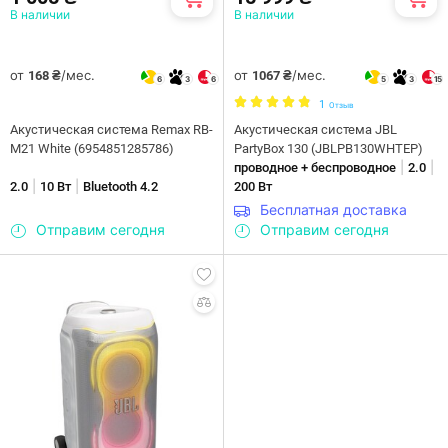
В наличии
В наличии
от
/мес.
от
/мес.
168 ₴
1067 ₴
6
3
6
5
3
15
1
Отзыв
Акустическая система Remax RB-
Акустическая система JBL
M21 White (6954851285786)
PartyBox 130 (JBLPB130WHTEP)
|
|
проводное + беспроводное
2.0
|
|
2.0
10 Вт
Bluetooth 4.2
200 Вт
Бесплатная доставка
Отправим сегодня
Отправим сегодня