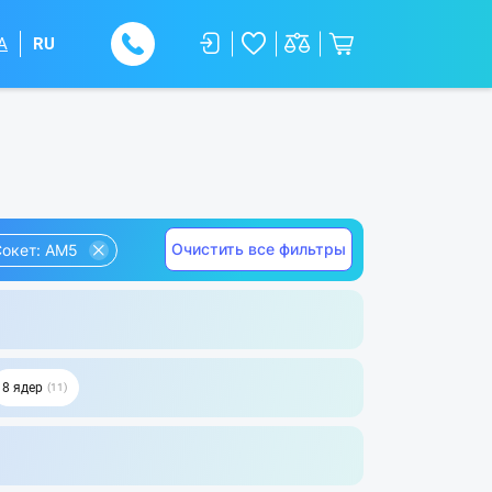
A
RU
Очистить все фильтры
окет: AM5
8 ядер
11