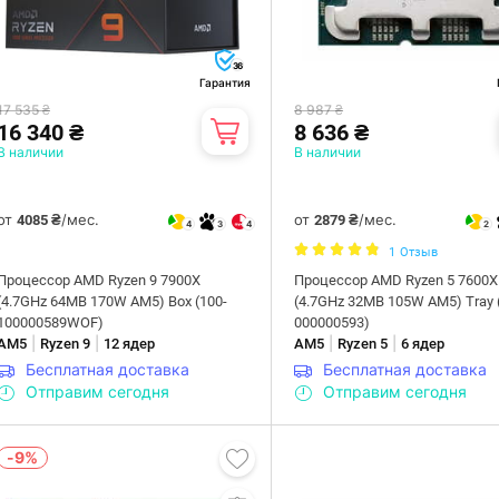
36
Гарантия
17 535 ₴
8 987 ₴
16 340 ₴
8 636 ₴
В наличии
В наличии
от
/мес.
от
/мес.
4085 ₴
2879 ₴
4
3
4
2
1
Отзыв
Процессор AMD Ryzen 9 7900X
Процессор AMD Ryzen 5 7600X
(4.7GHz 64MB 170W AM5) Box (100-
(4.7GHz 32MB 105W AM5) Tray 
100000589WOF)
000000593)
|
|
|
|
AM5
Ryzen 9
12 ядер
AM5
Ryzen 5
6 ядер
Бесплатная доставка
Бесплатная доставка
Отправим сегодня
Отправим сегодня
-9%