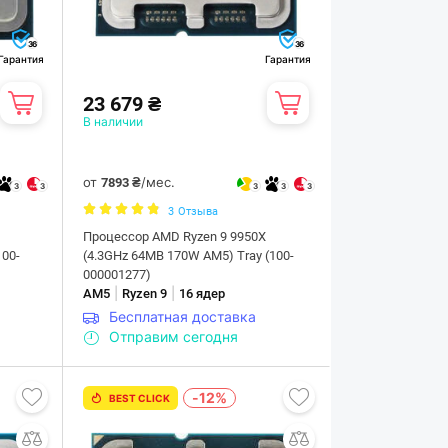
36
36
Гарантия
Гарантия
23 679 ₴
В наличии
от
/мес.
7893 ₴
3
3
3
3
3
3
Отзыва
Процессор AMD Ryzen 9 9950X
100-
(4.3GHz 64MB 170W AM5) Tray (100-
000001277)
|
|
AM5
Ryzen 9
16 ядер
Бесплатная доставка
Отправим сегодня
-12%
BEST CLICK