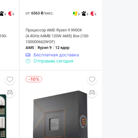
от
/мес.
6563 ₴
3
3
3
3
3
Процессор AMD Ryzen 9 9900X
100-
(4.4GHz 64MB 120W AM5) Box (100-
100000662WOF)
|
|
AM5
Ryzen 9
12 ядер
Бесплатная доставка
Отправим сегодня
-10%