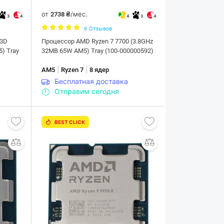
от
/мес.
2738 ₴
3
4
4
3
4
6
Отзывов
X3D
Процессор AMD Ryzen 7 7700 (3.8GHz
5) Tray
32MB 65W AM5) Tray (100-000000592)
|
|
AM5
Ryzen 7
8 ядер
Бесплатная доставка
Отправим сегодня
BEST CLICK