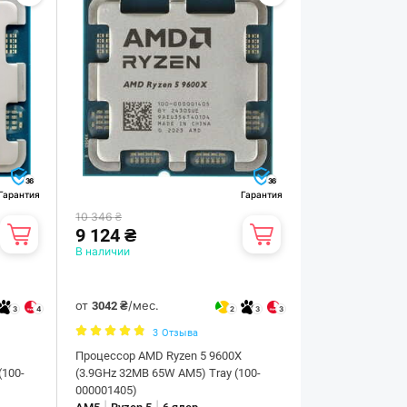
36
36
Гарантия
Гарантия
10 346 ₴
9 124 ₴
В наличии
от
/мес.
3042 ₴
3
4
2
3
3
3
Отзыва
Процессор AMD Ryzen 5 9600X
(100-
(3.9GHz 32MB 65W AM5) Tray (100-
000001405)
|
|