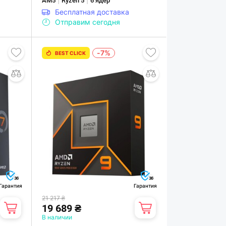
AM5
Ryzen 5
6 ядер
Бесплатная доставка
Отправим сегодня
-7%
BEST CLICK
36
36
Гарантия
Гарантия
21 217 ₴
19 689 ₴
В наличии