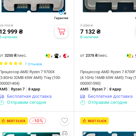
36
Гарантия
13 112 ₴
7 250 ₴
12 999 ₴
7 132 ₴
В наличии
В наличии
от
/мес.
от
/мес.
3250 ₴
2378 ₴
4
3
4
2
7
Отзывов
Процессор AMD Ryzen 7 9700X
Процессор AMD Ryzen 7 8700F
(3.8GHz 32MB 65W AM5) Tray (100-
(4.1GHz 16MB 65W AM5) Tray (
000001404)
000001590)
|
|
|
|
AM5
Ryzen 7
8 ядер
AM5
Ryzen 7
8 ядер
Бесплатная доставка
Бесплатная доставка
Отправим сегодня
Отправим сегодня
-10%
BEST CLICK
BEST CLICK