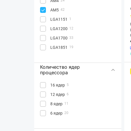
AM4
24
AM5
42
LGA1151
1
LGA1200
12
LGA1700
33
LGA1851
19
Количество ядер
процессора
16 ядер
5
12 ядер
6
8 ядер
11
6 ядер
20