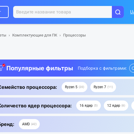
г
U
шеты
Комплектующие для ПК
Процессоры
Популярные фильтры
Подборка с фильтрами:
С
Семейство процессора:
Ryzen 5
Ryzen 7
20
11
Количество ядер процессора:
16 ядер
12 ядер
5
6
Бренд:
AMD
42