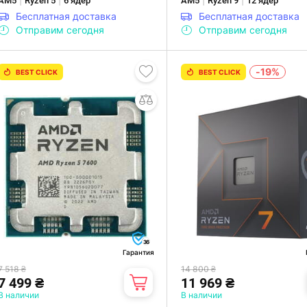
AM5
Ryzen 5
6 ядер
AM5
Ryzen 9
12 ядер
Бесплатная доставка
Бесплатная доставка
Отправим сегодня
Отправим сегодня
-19%
BEST CLICK
BEST CLICK
36
Гарантия
7 518 ₴
14 800 ₴
7 499 ₴
11 969 ₴
В наличии
В наличии