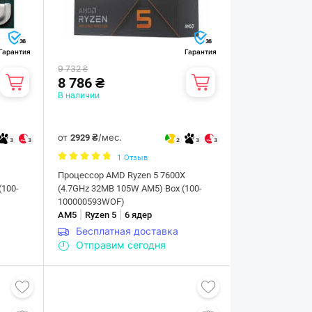
36
36
Гарантия
Гарантия
9 732 ₴
8 786 ₴
В наличии
от
/мес.
2929 ₴
3
3
2
3
3
1
Отзыв
Процессор AMD Ryzen 5 7600X
(100-
(4.7GHz 32MB 105W AM5) Box (100-
100000593WOF)
|
|
AM5
Ryzen 5
6 ядер
Бесплатная доставка
Отправим сегодня