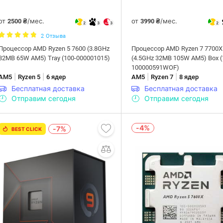
от
/мес.
от
/мес.
2500 ₴
3990 ₴
2
3
3
2
2
Отзыва
Процессор AMD Ryzen 5 7600 (3.8GHz
Процессор AMD Ryzen 7 7700X
32MB 65W AM5) Tray (100-000001015)
(4.5GHz 32MB 105W AM5) Box (
100000591WOF)
|
|
|
|
AM5
Ryzen 5
6 ядер
AM5
Ryzen 7
8 ядер
Бесплатная доставка
Бесплатная доставка
Отправим сегодня
Отправим сегодня
-4%
-7%
BEST CLICK