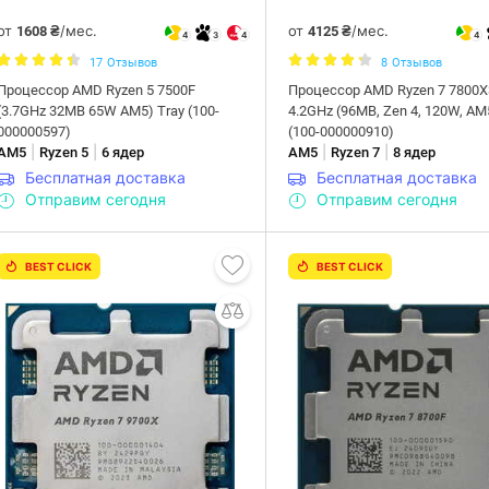
от
/мес.
от
/мес.
1608 ₴
4125 ₴
4
3
4
4
17
Отзывов
8
Отзывов
Процессор AMD Ryzen 5 7500F
Процессор AMD Ryzen 7 7800
(3.7GHz 32MB 65W AM5) Tray (100-
4.2GHz (96MB, Zen 4, 120W, AM
000000597)
(100-000000910)
|
|
|
|
AM5
Ryzen 5
6 ядер
AM5
Ryzen 7
8 ядер
Бесплатная доставка
Бесплатная доставка
Отправим сегодня
Отправим сегодня
BEST CLICK
BEST CLICK