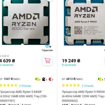
36
Гарантия
5 129 ₴
4 639 ₴
19 249 ₴
В наличии
В наличии
от
/мес.
от
/мес.
1547 ₴
4813 ₴
2
3
3
4
3
Отзыва
2
Отзыва
Процессор AMD Ryzen 5 8400F
Процессор AMD Ryzen 9 9900X
(4.2GHz 16MB 65W AM5) Tray (100-
(4.4GHz 64MB 120W AM5) Tray 
000001591)
000000662)
|
|
|
|