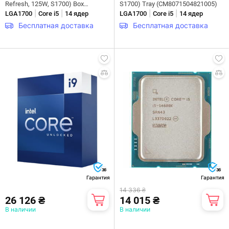
Refresh, 125W, S1700) Box
S1700) Tray (CM8071504821005)
|
|
|
|
(BX8071514600KF)
LGA1700
Core i5
14 ядер
LGA1700
Core i5
14 ядер
Бесплатная доставка
Бесплатная доставка
36
36
Гарантия
Гарантия
14 336 ₴
26 126 ₴
14 015 ₴
В наличии
В наличии