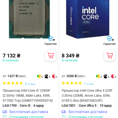
36
36
Гарантия
Гарантия
7 132 ₴
8 349 ₴
В наличии
В наличии
от
/мес.
от
/мес.
1427 ₴
2088 ₴
5
3
5
4
3
4
2
1
Отзыва
Отзыв
Процессор Intel Core i5 12400F
Процессор Intel Core Ultra 5 225F
(2.5GHz 18MB, Alder Lake, 65W,
3.3GHz (20MB, Arrow Lake, 65W,
S1700) Tray (CM8071504555318)
S1851) Box (BX80768225F)
|
|
|
|
LGA1700
Core i5
6 ядер
LGA1851
Core Ultra 5
10 ядер
Бесплатная доставка
Бесплатная доставка
Отправим сегодня
Отправим сегодня