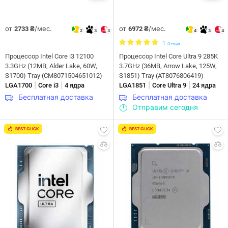
от
/мес.
от
/мес.
2733 ₴
6972 ₴
2
3
3
4
3
4
1
Отзыв
Процессор Intel Core i3 12100
Процессор Intel Core Ultra 9 285K
3.3GHz (12MB, Alder Lake, 60W,
3.7GHz (36MB, Arrow Lake, 125W,
S1700) Tray (CM8071504651012)
S1851) Tray (AT8076806419)
|
|
|
|
LGA1700
Core i3
4 ядра
LGA1851
Core Ultra 9
24 ядра
Бесплатная доставка
Бесплатная доставка
Отправим сегодня
BEST CLICK
BEST CLICK