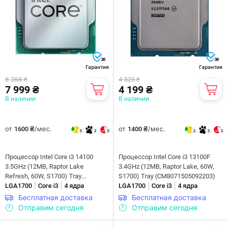
36
36
Гарантия
Гарантия
8 288 ₴
4 525 ₴
7 999 ₴
4 199 ₴
В наличии
В наличии
от
/мес.
от
/мес.
1600 ₴
1400 ₴
5
3
5
2
3
3
Процессор Intel Core i3 14100
Процессор Intel Core i3 13100F
3.5GHz (12MB, Raptor Lake
3.4GHz (12MB, Raptor Lake, 60W,
Refresh, 60W, S1700) Tray
S1700) Tray (CM8071505092203)
|
|
|
|
(CM8071505092206)
LGA1700
Core i3
4 ядра
LGA1700
Core i3
4 ядра
Бесплатная доставка
Бесплатная доставка
Отправим сегодня
Отправим сегодня