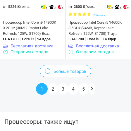
от
/мес.
от
/мес.
5226 ₴
2803 ₴
5
3
5
5
3
5
2
Отзыва
Процессор Intel Core i9 14900K
Процессор Intel Core i5 14600K
3.2GHz (36MB, Raptor Lake
3.5GHz (24MB, Raptor Lake
Refresh, 125W, S1700) Box
Refresh, 125W, S1700) Tray
|
|
|
|
(BX8071514900K)
LGA1700
Core i9
24 ядра
(CM8071504821015)
LGA1700
Core i5
14 ядер
Бесплатная доставка
Бесплатная доставка
Отправим сегодня
Отправим сегодня
Больше товаров
1
2
3
4
5
Процессоры: также ищут