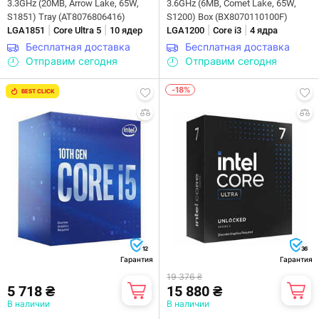
3.3GHz (20MB, Arrow Lake, 65W,
3.6GHz (6MB, Comet Lake, 65W,
S1851) Tray (AT8076806416)
S1200) Box (BX8070110100F)
|
|
|
|
LGA1851
Core Ultra 5
10 ядер
LGA1200
Core i3
4 ядра
Бесплатная доставка
Бесплатная доставка
Отправим сегодня
Отправим сегодня
-18%
BEST CLICK
12
36
Гарантия
Гарантия
19 376 ₴
5 718 ₴
15 880 ₴
В наличии
В наличии