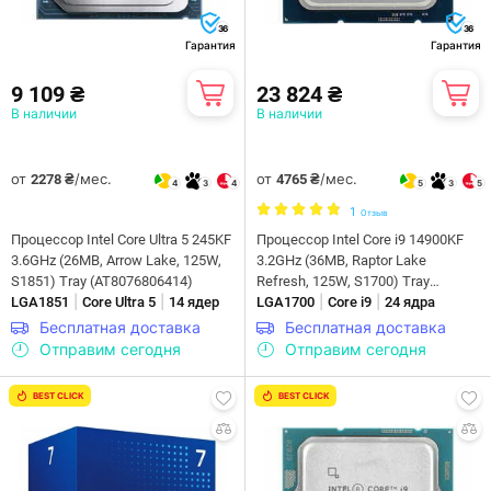
36
36
Гарантия
Гарантия
9 109 ₴
23 824 ₴
В наличии
В наличии
от
/мес.
от
/мес.
2278 ₴
4765 ₴
4
3
4
5
3
5
1
Отзыв
Процессор Intel Core Ultra 5 245KF
Процессор Intel Core i9 14900KF
3.6GHz (26MB, Arrow Lake, 125W,
3.2GHz (36MB, Raptor Lake
S1851) Tray (AT8076806414)
Refresh, 125W, S1700) Tray
|
|
|
|
LGA1851
Core Ultra 5
14 ядер
(CM8071505094018)
LGA1700
Core i9
24 ядра
Бесплатная доставка
Бесплатная доставка
Отправим сегодня
Отправим сегодня
BEST CLICK
BEST CLICK