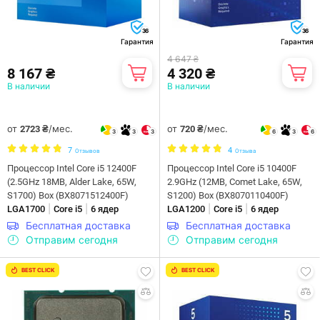
36
36
Гарантия
Гарантия
4 647 ₴
8 167 ₴
4 320 ₴
В наличии
В наличии
от
/мес.
от
/мес.
2723 ₴
720 ₴
3
3
3
6
3
6
7
4
Отзывов
Отзыва
Процессор Intel Core i5 12400F
Процессор Intel Core i5 10400F
(2.5GHz 18MB, Alder Lake, 65W,
2.9GHz (12MB, Comet Lake, 65W,
S1700) Box (BX8071512400F)
S1200) Box (BX8070110400F)
|
|
|
|
LGA1700
Core i5
6 ядер
LGA1200
Core i5
6 ядер
Бесплатная доставка
Бесплатная доставка
Отправим сегодня
Отправим сегодня
BEST CLICK
BEST CLICK