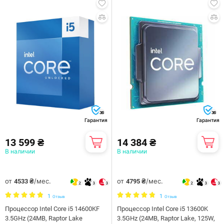
36
36
Гарантия
Гарантия
13 599 ₴
14 384 ₴
В наличии
В наличии
от
/мес.
от
/мес.
4533 ₴
4795 ₴
2
3
3
2
3
3
1
1
Отзыв
Отзыв
Процессор Intel Core i5 14600KF
Процессор Intel Core i5 13600K
3.5GHz (24MB, Raptor Lake
3.5GHz (24MB, Raptor Lake, 125W,