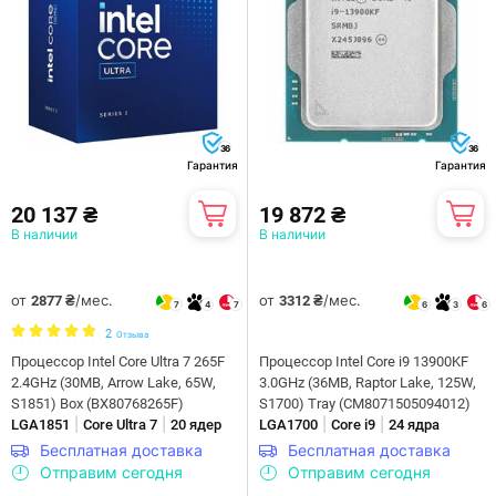
36
36
Гарантия
Гарантия
20 137 ₴
19 872 ₴
В наличии
В наличии
от
/мес.
от
/мес.
2877 ₴
3312 ₴
7
4
7
6
3
6
2
Отзыва
Процессор Intel Core Ultra 7 265F
Процессор Intel Core i9 13900KF
2.4GHz (30MB, Arrow Lake, 65W,
3.0GHz (36MB, Raptor Lake, 125W,
S1851) Box (BX80768265F)
S1700) Tray (CM8071505094012)
|
|
|
|
LGA1851
Core Ultra 7
20 ядер
LGA1700
Core i9
24 ядра
Бесплатная доставка
Бесплатная доставка
Отправим сегодня
Отправим сегодня