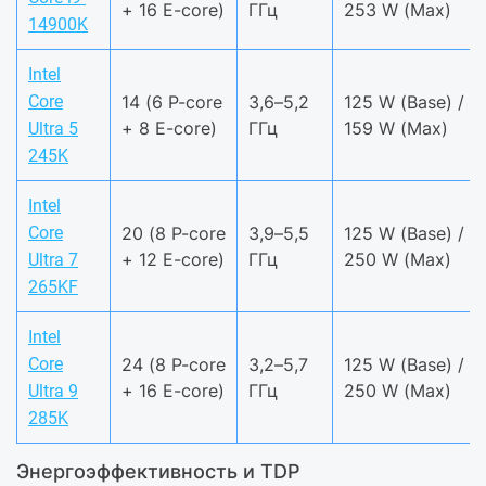
+ 16 E-core)
ГГц
253 W (Max)
14900K
Intel
Core
14 (6 P-core
3,6–5,2
125 W (Base) /
+ 8 E-core)
ГГц
159 W (Max)
Ultra 5
245K
Intel
Core
20 (8 P-core
3,9–5,5
125 W (Base) /
+ 12 E-core)
ГГц
250 W (Max)
Ultra 7
265KF
Intel
Core
24 (8 P-core
3,2–5,7
125 W (Base) /
+ 16 E-core)
ГГц
250 W (Max)
Ultra 9
285K
Энергоэффективность и TDP