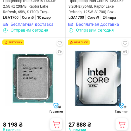
Процессор Intel Core i5 14400F
Процессор Intel Core i9 14900KF
2.5GHz (20MB, Raptor Lake
3.2GHz (36MB, Raptor Lake
Refresh, 65W, S1700) Tray
Refresh, 125W, S1700) Box
|
|
|
|
(CM8071504821113)
LGA1700
Core i5
10 ядер
(BX8071514900KF)
LGA1700
Core i9
24 ядра
Бесплатная доставка
Бесплатная доставка
Отправим сегодня
Отправим сегодня
BEST CLICK
BEST CLICK
36
36
Гарантия
Гарантия
8 198 ₴
27 888 ₴
В наличии
В наличии