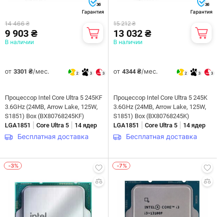
36
36
Гарантия
Гарантия
14 466 ₴
15 212 ₴
9 903 ₴
13 032 ₴
В наличии
В наличии
от
/мес.
от
/мес.
3301 ₴
4344 ₴
2
3
3
2
3
3
Процессор Intel Core Ultra 5 245KF
Процессор Intel Core Ultra 5 245K
3.6GHz (24MB, Arrow Lake, 125W,
3.6GHz (24MB, Arrow Lake, 125W,
S1851) Box (BX80768245KF)
S1851) Box (BX80768245K)
|
|
|
|
LGA1851
Core Ultra 5
14 ядер
LGA1851
Core Ultra 5
14 ядер
Бесплатная доставка
Бесплатная доставка
-3%
-7%