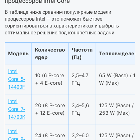
процессоров Intel Core
В таблице ниже сравним популярные модели
процессоров Intel — это поможет быстрее
сориентироваться в характеристиках и выбрать
оптимальное решение под конкретные задачи.
Количество
Частота
Модель
Тепловыделен
ядер
(Гц)
Intel
10 (6 P-core
2,5–4,7
65 W (Base) / 14
Core i5-
+ 4 E-core)
ГГц
W (Max)
14400F
Intel
20 (8 P-core
3,4–5,6
125 W (Base) /
Core i7-
+ 12 E-core)
ГГц
253 W (Max)
14700K
Intel
24 (8 P-core
3,2–6,0
125 W (Base) /
Core i9-