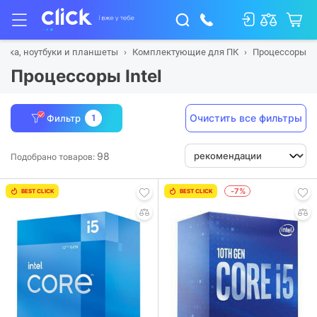
ника, ноутбуки и планшеты
Комплектующие для ПК
Процессоры
Процессоры Intel
Очистить все фильтры
Фильтр
1
98
Подобрано товаров:
-7%
BEST CLICK
BEST CLICK