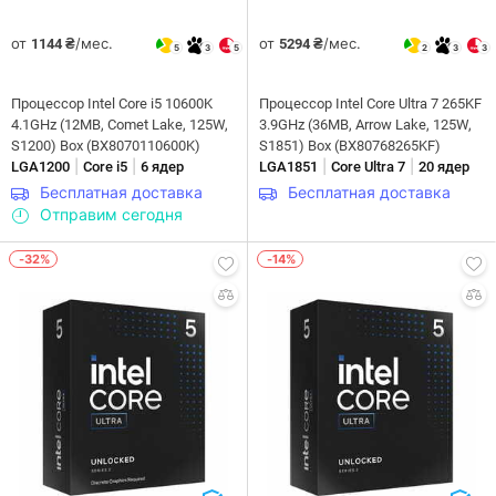
от
/мес.
от
/мес.
1144 ₴
5294 ₴
5
3
5
2
3
3
Процессор Intel Core i5 10600K
Процессор Intel Core Ultra 7 265KF
4.1GHz (12MB, Comet Lake, 125W,
3.9GHz (36MB, Arrow Lake, 125W,
S1200) Box (BX8070110600K)
S1851) Box (BX80768265KF)
|
|
|
|
LGA1200
Core i5
6 ядер
LGA1851
Core Ultra 7
20 ядер
Бесплатная доставка
Бесплатная доставка
Отправим сегодня
-32%
-14%