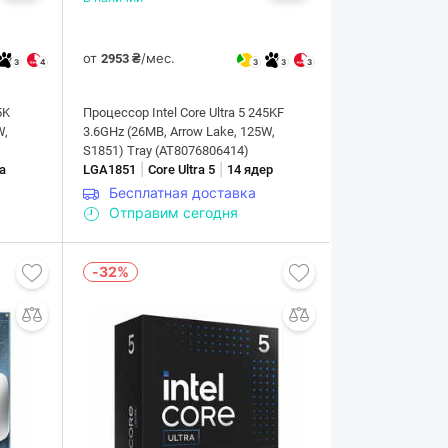
от
/мес.
2953 ₴
3
4
3
3
3
5K
Процессор Intel Core Ultra 5 245KF
W,
3.6GHz (26MB, Arrow Lake, 125W,
S1851) Tray (AT8076806414)
|
|
а
LGA1851
Core Ultra 5
14 ядер
Бесплатная доставка
Отправим сегодня
-32%