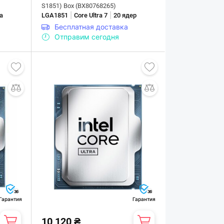
S1851) Box (BX80768265)
|
|
а
LGA1851
Core Ultra 7
20 ядер
Бесплатная доставка
Отправим сегодня
36
36
Гарантия
Гарантия
10 120 ₴