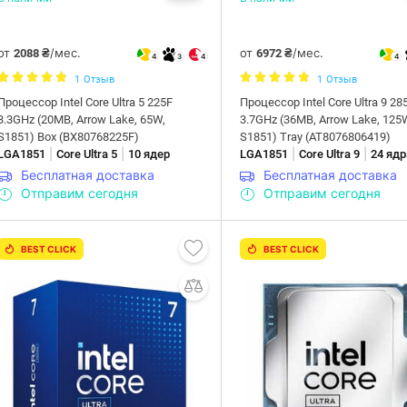
от
/мес.
от
/мес.
2088 ₴
6972 ₴
4
3
4
4
1
Отзыв
1
Отзыв
Процессор Intel Core Ultra 5 225F
Процессор Intel Core Ultra 9 28
3.3GHz (20MB, Arrow Lake, 65W,
3.7GHz (36MB, Arrow Lake, 125
S1851) Box (BX80768225F)
S1851) Tray (AT8076806419)
|
|
|
|
LGA1851
Core Ultra 5
10 ядер
LGA1851
Core Ultra 9
24 ядр
Бесплатная доставка
Бесплатная доставка
Отправим сегодня
Отправим сегодня
BEST CLICK
BEST CLICK