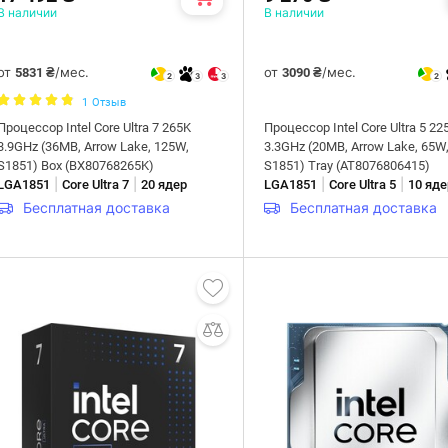
В наличии
В наличии
от
/мес.
от
/мес.
5831 ₴
3090 ₴
2
3
3
2
1
Отзыв
Процессор Intel Core Ultra 7 265K
Процессор Intel Core Ultra 5 22
3.9GHz (36MB, Arrow Lake, 125W,
3.3GHz (20MB, Arrow Lake, 65W
S1851) Box (BX80768265K)
S1851) Tray (AT8076806415)
|
|
|
|
LGA1851
Core Ultra 7
20 ядер
LGA1851
Core Ultra 5
10 яде
Бесплатная доставка
Бесплатная доставка