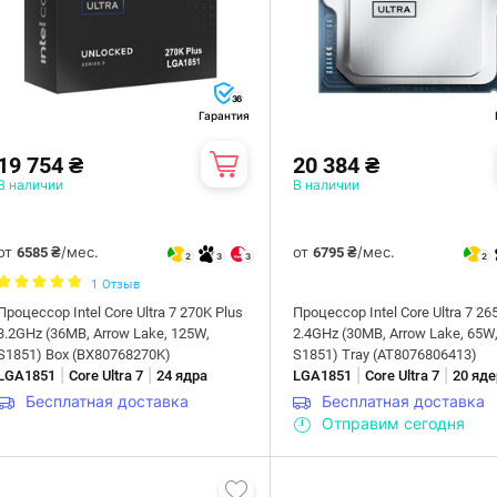
36
Гарантия
19 754 ₴
20 384 ₴
В наличии
В наличии
от
/мес.
от
/мес.
6585 ₴
6795 ₴
2
3
3
2
1
Отзыв
Процессор Intel Core Ultra 7 270K Plus
Процессор Intel Core Ultra 7 26
3.2GHz (36MB, Arrow Lake, 125W,
2.4GHz (30MB, Arrow Lake, 65W
S1851) Box (BX80768270K)
S1851) Tray (AT8076806413)
|
|
|
|
LGA1851
Core Ultra 7
24 ядра
LGA1851
Core Ultra 7
20 яде
Бесплатная доставка
Бесплатная доставка
Отправим сегодня