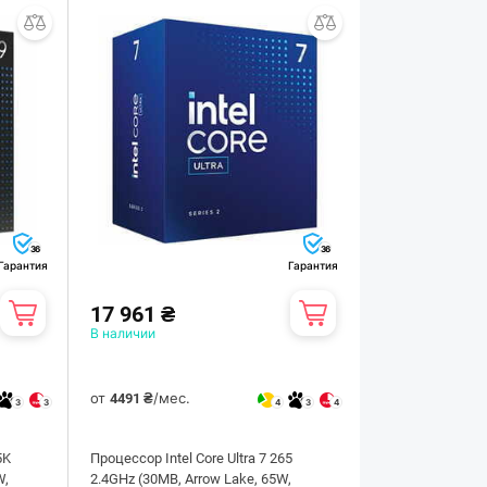
36
36
Гарантия
Гарантия
17 961 ₴
В наличии
от
/мес.
4491 ₴
3
3
4
3
4
5K
Процессор Intel Core Ultra 7 265
W,
2.4GHz (30MB, Arrow Lake, 65W,