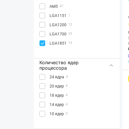
AM5
41
LGA1151
1
LGA1200
12
LGA1700
33
LGA1851
19
Количество ядер
процессора
24 ядра
4
20 ядер
4
18 ядер
4
14 ядер
4
10 ядер
3