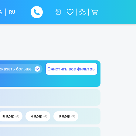
A
RU
оказать больше
Очистить все фильтры
18 ядер
14 ядер
10 ядер
4
4
3