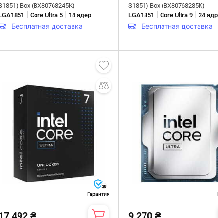
S1851) Box (BX80768245K)
S1851) Box (BX80768285K)
|
|
|
|
LGA1851
Core Ultra 5
14 ядер
LGA1851
Core Ultra 9
24 ядр
Бесплатная доставка
Бесплатная доставка
36
Гарантия
17 492 ₴
9 270 ₴