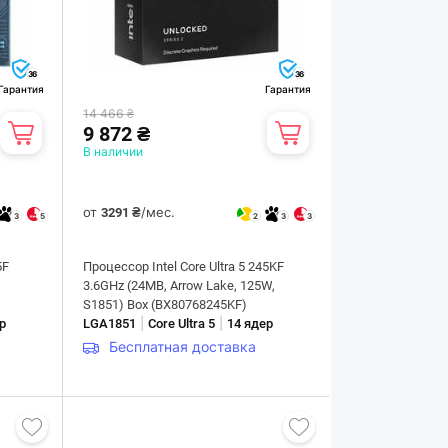
36
36
Гарантия
Гарантия
14 466 ₴
9 872 ₴
В наличии
от
/мес.
3291 ₴
3
5
2
3
3
5F
Процессор Intel Core Ultra 5 245KF
,
3.6GHz (24MB, Arrow Lake, 125W,
S1851) Box (BX80768245KF)
|
|
р
LGA1851
Core Ultra 5
14 ядер
Бесплатная доставка