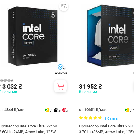
36
Гарантия
15 212 ₴
13 032 ₴
31 952 ₴
В наличии
В наличии
от
/мес.
от
/мес.
4344 ₴
10651 ₴
2
3
3
2
1
Отзыв
Процессор Intel Core Ultra 5 245K
Процессор Intel Core Ultra 9 28
3.6GHz (24MB, Arrow Lake, 125W,
3.7GHz (36MB, Arrow Lake, 125