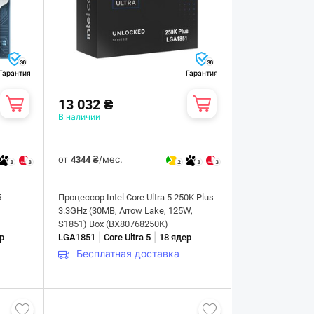
36
36
Гарантия
Гарантия
13 032 ₴
В наличии
от
/мес.
4344 ₴
3
3
2
3
3
5
Процессор Intel Core Ultra 5 250K Plus
,
3.3GHz (30MB, Arrow Lake, 125W,
S1851) Box (BX80768250K)
|
|
р
LGA1851
Core Ultra 5
18 ядер
Бесплатная доставка