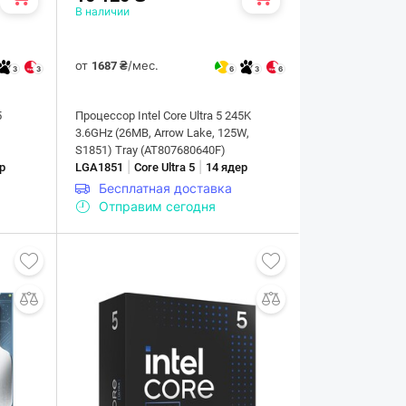
В наличии
от
/мес.
1687 ₴
3
3
6
3
6
5
Процессор Intel Core Ultra 5 245K
,
3.6GHz (26MB, Arrow Lake, 125W,
S1851) Tray (AT807680640F)
|
|
р
LGA1851
Core Ultra 5
14 ядер
Бесплатная доставка
Отправим сегодня