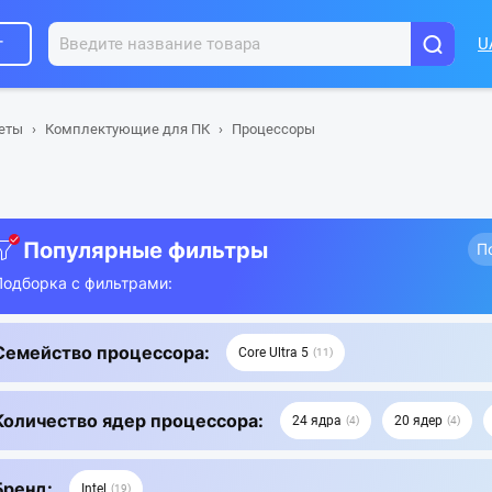
г
U
шеты
Комплектующие для ПК
Процессоры
Популярные фильтры
П
Подборка с фильтрами:
Семейство процессора:
Core Ultra 5
11
Количество ядер процессора:
24 ядра
20 ядер
4
4
Бренд:
Intel
19