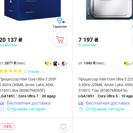
36
Гарантия
20 137 ₴
7 197 ₴
В наличии
В наличии
от
/мес.
от
/мес.
2877 ₴
1440 ₴
7
4
7
5
2
Отзыва
Процессор Intel Core Ultra 7 265F
Процессор Intel Core Ultra 5 22
2.4GHz (30MB, Arrow Lake, 65W,
3.3GHz (20MB, Arrow Lake, 65W
S1851) Box (BX80768265F)
S1851) Tray (AT8076806416)
|
|
|
|
LGA1851
Core Ultra 7
20 ядер
LGA1851
Core Ultra 5
10 яде
Бесплатная доставка
Бесплатная доставка
Отправим сегодня
Отправим сегодня
-14%