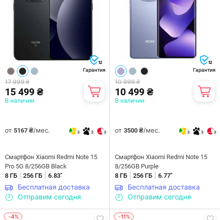
12
12
Гарантия
Гарантия
17 999 ₴
10 999 ₴
15 499 ₴
10 499 ₴
В наличии
В наличии
от
/мес.
от
/мес.
5167 ₴
3500 ₴
3
3
3
3
3
3
Смартфон Xiaomi Redmi Note 15
Смартфон Xiaomi Redmi Note 15
Pro 5G 8/256GB Black
8/256GB Purple
|
|
|
|
8 ГБ
256 ГБ
6.83"
8 ГБ
256 ГБ
6.77"
Бесплатная доставка
Бесплатная доставка
Отправим сегодня
Отправим сегодня
-4%
-11%