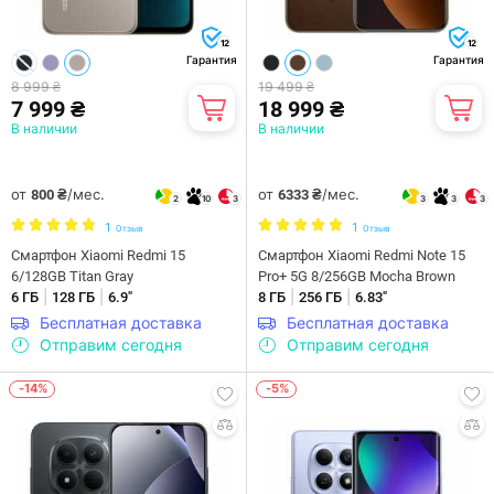
12
12
Гарантия
Гарантия
8 999 ₴
19 499 ₴
7 999 ₴
18 999 ₴
В наличии
В наличии
от
/мес.
от
/мес.
800 ₴
6333 ₴
2
10
3
3
3
3
1
1
Отзыв
Отзыв
Смартфон Xiaomi Redmi 15
Смартфон Xiaomi Redmi Note 15
6/128GB Titan Gray
Pro+ 5G 8/256GB Mocha Brown
|
|
|
|
6 ГБ
128 ГБ
6.9"
8 ГБ
256 ГБ
6.83"
Бесплатная доставка
Бесплатная доставка
Отправим сегодня
Отправим сегодня
-14%
-5%