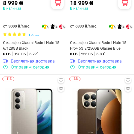
8 999 ₴
18 999 ₴
В наличии
В наличии
от
/мес.
от
/мес.
3000 ₴
6333 ₴
3
3
3
3
3
3
1
Отзыв
Смартфон Xiaomi Redmi Note 15
Смартфон Xiaomi Redmi Note 15
6/128GB Black
Pro+ 5G 8/256GB Glacier Blue
|
|
|
|
6 ГБ
128 ГБ
6.77"
8 ГБ
256 ГБ
6.83"
Бесплатная доставка
Бесплатная доставка
Отправим сегодня
Отправим сегодня
-11%
-3%