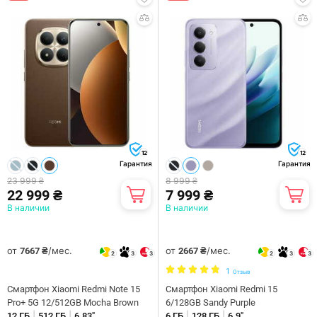
12
12
Гарантия
Гарантия
23 999 ₴
8 999 ₴
22 999 ₴
7 999 ₴
В наличии
В наличии
от
/мес.
от
/мес.
7667 ₴
2667 ₴
2
3
3
2
3
3
1
Отзыв
Смартфон Xiaomi Redmi Note 15
Смартфон Xiaomi Redmi 15
Pro+ 5G 12/512GB Mocha Brown
6/128GB Sandy Purple
|
|
|
|
12 ГБ
512 ГБ
6.83"
6 ГБ
128 ГБ
6.9"