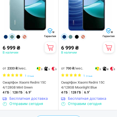
12
12
Гарантия
Гарантия
6 999 ₴
6 999 ₴
В наличии
В наличии
от
/мес.
от
/мес.
2333 ₴
700 ₴
3
3
3
5
10
5
1
1
Отзыв
Отзыв
Смартфон Xiaomi Redmi 15C
Смартфон Xiaomi Redmi 15C
4/128GB Mint Green
4/128GB Moonlight Blue
|
|
|
|
4 ГБ
128 ГБ
6.9"
4 ГБ
128 ГБ
6.9"
Бесплатная доставка
Бесплатная доставка
Отправим сегодня
Отправим сегодня