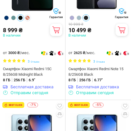
12
12
Гарантия
Гарантия
10 999 ₴
8 999 ₴
10 499 ₴
В наличии
В наличии
от
/мес.
от
/мес.
3000 ₴
2625 ₴
3
3
3
4
3
4
3
3
Отзыва
Отзыва
Смартфон Xiaomi Redmi 15C
Смартфон Xiaomi Redmi Note 15
8/256GB Midnight Black
8/256GB Black
|
|
|
|
8 ГБ
256 ГБ
6.9"
8 ГБ
256 ГБ
6.77"
Бесплатная доставка
Бесплатная доставка
Отправим сегодня
Отправим сегодня
-7%
-5%
BEST CLICK
BEST CLICK