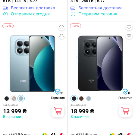
|
|
|
|
6 ГБ
128 ГБ
6.77"
8 ГБ
256 ГБ
6.77"
Бесплатная доставка
Бесплатная доставка
Отправим сегодня
Отправим сегодня
-7%
-3%
12
12
Гарантия
Гарантия
14 999 ₴
19 499 ₴
13 999 ₴
18 999 ₴
В наличии
В наличии
от
/мес.
от
/мес.
4667 ₴
6333 ₴