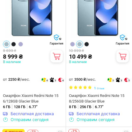
12
12
Гарантия
Гарантия
9 699 ₴
10 999 ₴
8 999 ₴
10 499 ₴
В наличии
В наличии
от
/мес.
от
/мес.
2250 ₴
3500 ₴
4
3
4
3
3
3
1
Отзыв
Смартфон Xiaomi Redmi Note 15
Смартфон Xiaomi Redmi Note 15
6/128GB Glacier Blue
8/256GB Glacier Blue
|
|
|
|
6 ГБ
128 ГБ
6.77"
8 ГБ
256 ГБ
6.77"
Бесплатная доставка
Бесплатная доставка
Отправим сегодня
Отправим сегодня
-7%
-7%
BEST CLICK