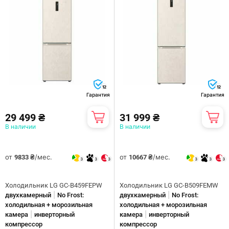
12
12
Гарантия
Гарантия
29 499 ₴
31 999 ₴
В наличии
В наличии
от
/мес.
от
/мес.
9833 ₴
10667 ₴
3
3
3
3
3
3
Холодильник LG GC-B459FEPW
Холодильник LG GC-B509FEMW
|
|
двухкамерный
No Frost:
двухкамерный
No Frost:
холодильная + морозильная
холодильная + морозильная
|
|
камера
инверторный
камера
инверторный
компрессор
компрессор