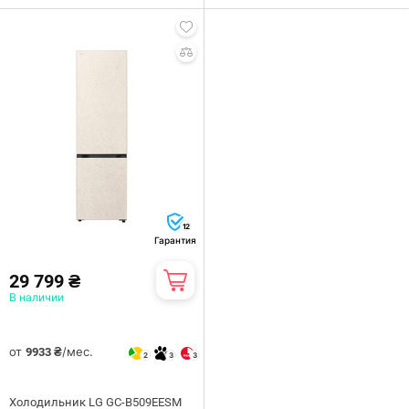
12
Гарантия
29 799 ₴
В наличии
от
/мес.
9933 ₴
2
3
3
Холодильник LG GC-B509EESM