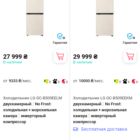
12
12
Гарантия
Гарантия
27 999 ₴
29 999 ₴
В наличии
В наличии
от
/мес.
от
/мес.
9333 ₴
10000 ₴
3
3
3
3
3
3
Холодильник LG GC-B509EELM
Холодильник LG GC-B509EEKM
|
|
двухкамерный
No Frost:
двухкамерный
No Frost:
холодильная + морозильная
холодильная + морозильная
|
|
камера
инверторный
камера
инверторный
компрессор
компрессор
Бесплатная доставка