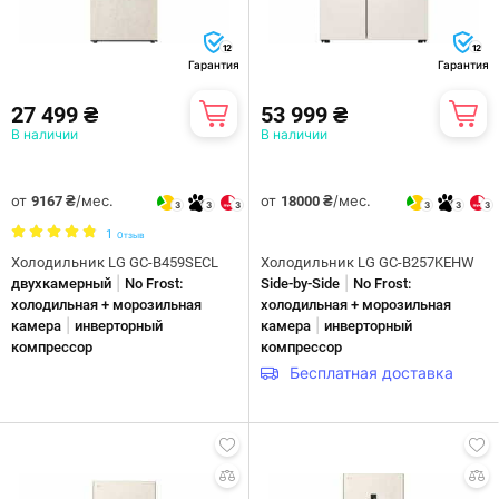
12
12
Гарантия
Гарантия
27 499 ₴
53 999 ₴
В наличии
В наличии
от
/мес.
от
/мес.
9167 ₴
18000 ₴
3
3
3
3
3
3
1
Отзыв
Холодильник LG GC-B459SECL
Холодильник LG GC-B257KEHW
|
|
двухкамерный
No Frost:
Side-by-Side
No Frost:
холодильная + морозильная
холодильная + морозильная
|
|
камера
инверторный
камера
инверторный
компрессор
компрессор
Бесплатная доставка