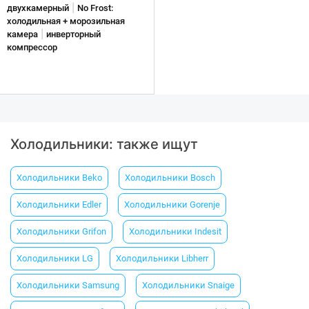
|
двухкамерный
No Frost:
холодильная + морозильная
|
камера
инверторный
компрессор
Холодильники: также ищут
Холодильники Beko
Холодильники Вosch
Холодильники Еdler
Холодильники Gorenje
Холодильники Grifon
Холодильники Indesit
Холодильники LG
Холодильники Libherr
Холодильники Samsung
Холодильники Snaige