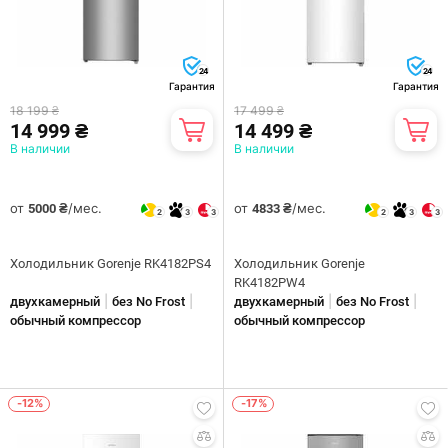
24
24
Гарантия
Гарантия
18 199 ₴
17 499 ₴
14 999 ₴
14 499 ₴
В наличии
В наличии
от
/мес.
от
/мес.
5000 ₴
4833 ₴
2
3
3
2
3
3
Холодильник Gorenje RK4182PS4
Холодильник Gorenje
RK4182PW4
|
|
|
|
двухкамерный
без No Frost
двухкамерный
без No Frost
обычный компрессор
обычный компрессор
-12%
-17%