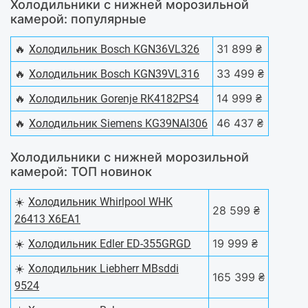
Холодильники с нижней морозильной
камерой: популярные
🔥
31 899 ₴
Холодильник Bosch KGN36VL326
🔥
33 499 ₴
Холодильник Bosch KGN39VL316
🔥
14 999 ₴
Холодильник Gorenje RK4182PS4
🔥
46 437 ₴
Холодильник Siemens KG39NAI306
Холодильники с нижней морозильной
камерой: ТОП новинок
☀️
Холодильник Whirlpool WHK
28 599 ₴
26413 X6EA1
☀️
19 999 ₴
Холодильник Edler ED-355GRGD
☀️
Холодильник Liebherr MBsddi
165 399 ₴
9524