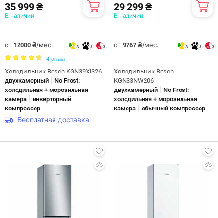
35 999 ₴
29 299 ₴
В наличии
В наличии
от
/мес.
от
/мес.
12000 ₴
9767 ₴
3
3
3
3
3
3
4
Отзыва
Холодильник Bosch KGN39XI326
Холодильник Bosch
|
двухкамерный
No Frost:
KGN33NW206
|
холодильная + морозильная
двухкамерный
No Frost:
|
камера
инверторный
холодильная + морозильная
|
компрессор
камера
обычный компрессор
Бесплатная доставка