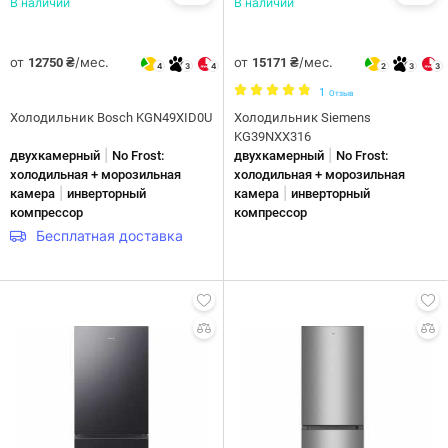
В наличии
В наличии
от
/мес.
от
/мес.
12750 ₴
15171 ₴
4
3
4
2
3
3
1
Отзыв
Холодильник Bosch KGN49XID0U
Холодильник Siemens
KG39NXX316
|
|
двухкамерный
No Frost:
двухкамерный
No Frost:
холодильная + морозильная
холодильная + морозильная
|
|
камера
инверторный
камера
инверторный
компрессор
компрессор
Бесплатная доставка