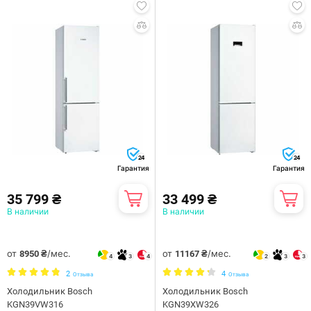
24
24
Гарантия
Гарантия
35 799 ₴
33 499 ₴
В наличии
В наличии
от
/мес.
от
/мес.
8950 ₴
11167 ₴
4
3
4
2
3
3
2
4
Отзыва
Отзыва
Холодильник Bosch
Холодильник Bosch
KGN39VW316
KGN39XW326