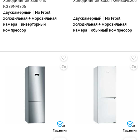
Холодильник Siemens
Холодильник Bosch KGN33NL206
KG39NAI306
|
двухкамерный
No Frost:
|
холодильная + морозильная
двухкамерный
No Frost:
|
камера
инверторный
холодильная + морозильная
|
компрессор
камера
обычный компрессор
24
24
Гарантия
Гарантия