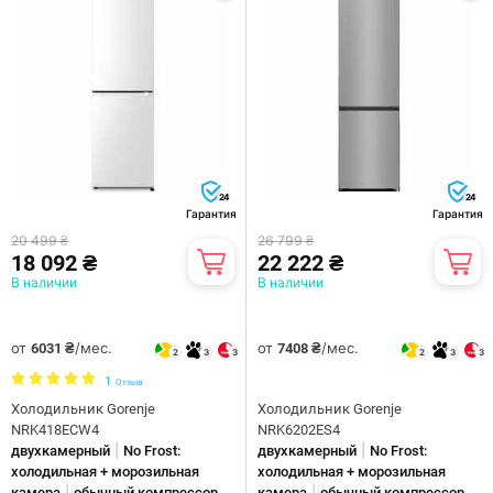
24
24
Гарантия
Гарантия
20 499 ₴
26 799 ₴
18 092 ₴
22 222 ₴
В наличии
В наличии
от
/мес.
от
/мес.
6031 ₴
7408 ₴
2
3
3
2
3
3
1
Отзыв
Холодильник Gorenje
Холодильник Gorenje
NRK418ECW4
NRK6202ES4
|
|
двухкамерный
No Frost:
двухкамерный
No Frost:
холодильная + морозильная
холодильная + морозильная
|
|
камера
обычный компрессор
камера
обычный компрессор