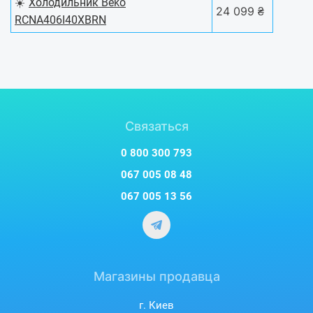
☀️
Холодильник Beko
24 099 ₴
RCNA406I40XBRN
Связаться
0 800 300 793
067 005 08 48
067 005 13 56
Магазины продавца
г. Киев