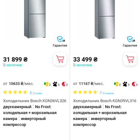
24
24
Гарантия
Гарантия
31 899 ₴
33 499 ₴
В наличии
В наличии
от
/мес.
от
/мес.
10633 ₴
11167 ₴
2
3
3
2
3
3
3
7
Отзыва
Отзывов
Холодильник Bosch KGN36VL326
Холодильник Bosch KGN39VL316
|
|
двухкамерный
No Frost:
двухкамерный
No Frost:
холодильная + морозильная
холодильная + морозильная
|
|
камера
инверторный
камера
инверторный
компрессор
компрессор