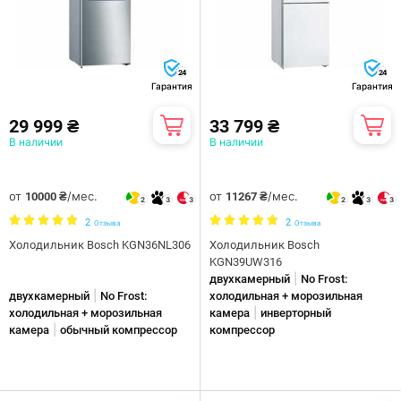
24
24
Гарантия
Гарантия
29 999 ₴
33 799 ₴
В наличии
В наличии
от
/мес.
от
/мес.
10000 ₴
11267 ₴
2
3
3
2
3
3
2
2
Отзыва
Отзыва
Холодильник Bosch KGN36NL306
Холодильник Bosch
KGN39UW316
|
двухкамерный
No Frost:
|
двухкамерный
No Frost:
холодильная + морозильная
|
холодильная + морозильная
камера
инверторный
|
камера
обычный компрессор
компрессор