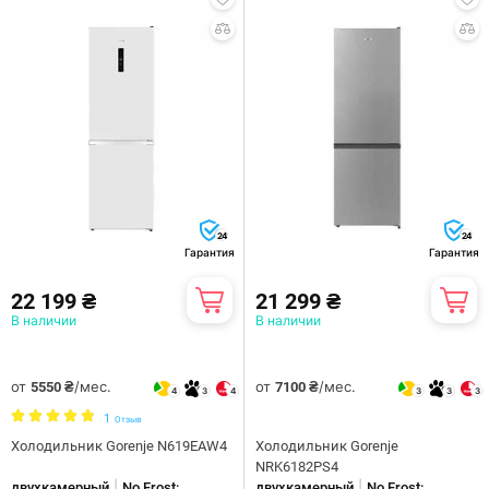
24
24
Гарантия
Гарантия
22 199 ₴
21 299 ₴
В наличии
В наличии
от
/мес.
от
/мес.
5550 ₴
7100 ₴
4
3
4
3
3
3
1
Отзыв
Холодильник Gorenje N619EAW4
Холодильник Gorenje
NRK6182PS4
|
|
двухкамерный
No Frost:
двухкамерный
No Frost: