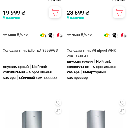
19 999 ₴
28 599 ₴
В наличии
В наличии
от
/мес.
от
/мес.
5000 ₴
9533 ₴
4
3
4
3
3
3
Холодильник Edler ED-355GRGD
Холодильник Whirlpool WHK
26413 X6EA1
|
двухкамерный
No Frost:
|
двухкамерный
No Frost:
холодильная + морозильная
|
холодильная + морозильная
камера
инверторный
|
камера
обычный компрессор
компрессор