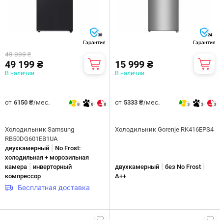
36
24
Гарантия
Гарантия
49 999 ₴
49 199 ₴
15 999 ₴
В наличии
В наличии
от
/мес.
от
/мес.
6150 ₴
5333 ₴
8
6
8
3
3
3
Холодильник Samsung
Холодильник Gorenje RK416EPS4
RB50DG601EB1UA
|
двухкамерный
No Frost:
холодильная + морозильная
|
|
|
камера
инверторный
двухкамерный
без No Frost
компрессор
A++
Бесплатная доставка