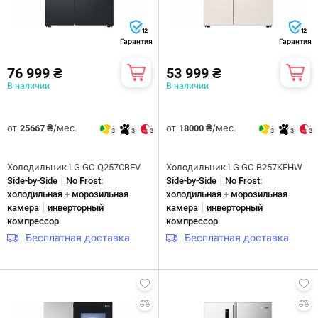
12
12
Гарантия
Гарантия
76 999 ₴
53 999 ₴
В наличии
В наличии
от
/мес.
от
/мес.
25667 ₴
18000 ₴
3
3
3
3
3
3
Холодильник LG GC-Q257CBFV
Холодильник LG GC-B257KEHW
|
|
Side-by-Side
No Frost:
Side-by-Side
No Frost:
холодильная + морозильная
холодильная + морозильная
|
|
камера
инверторный
камера
инверторный
компрессор
компрессор
Бесплатная доставка
Бесплатная доставка