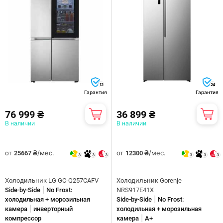
12
24
Гарантия
Гарантия
76 999 ₴
36 899 ₴
В наличии
В наличии
от
/мес.
от
/мес.
25667 ₴
12300 ₴
3
3
3
3
3
3
Холодильник LG GC-Q257CAFV
Холодильник Gorenje
|
Side-by-Side
No Frost:
NRS917E41X
|
холодильная + морозильная
Side-by-Side
No Frost:
|
камера
инверторный
холодильная + морозильная
|
компрессор
камера
A+