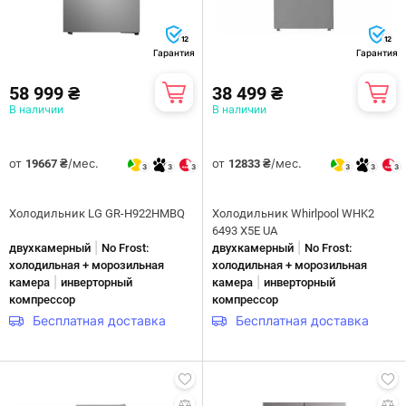
12
12
Гарантия
Гарантия
58 999 ₴
38 499 ₴
В наличии
В наличии
от
/мес.
от
/мес.
19667 ₴
12833 ₴
3
3
3
3
3
3
Холодильник LG GR-H922HMBQ
Холодильник Whirlpool WHK2
6493 X5E UA
|
|
двухкамерный
No Frost:
двухкамерный
No Frost:
холодильная + морозильная
холодильная + морозильная
|
|
камера
инверторный
камера
инверторный
компрессор
компрессор
Бесплатная доставка
Бесплатная доставка