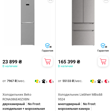
36
36
Гарантия
Гарантия
23 899 ₴
165 399 ₴
В наличии
В наличии
от
/мес.
от
/мес.
7967 ₴
55133 ₴
2
3
3
2
3
3
Холодильник Beko
Холодильник Liebherr MBsddi
RCNA386E40ZXBN
9524
|
|
двухкамерный
No Frost:
многодверный
No Frost:
|
холодильная + морозильная
морозильная камера