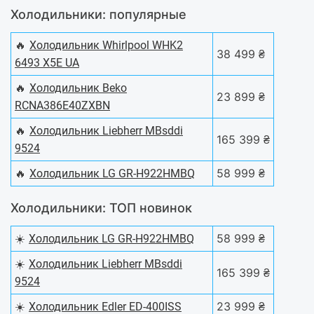
Холодильники: популярные
🔥
Холодильник Whirlpool WHK2
38 499 ₴
6493 X5E UA
🔥
Холодильник Beko
23 899 ₴
RCNA386E40ZXBN
🔥
Холодильник Liebherr MBsddi
165 399 ₴
9524
🔥
58 999 ₴
Холодильник LG GR-H922HMBQ
Холодильники: ТОП новинок
☀️
58 999 ₴
Холодильник LG GR-H922HMBQ
☀️
Холодильник Liebherr MBsddi
165 399 ₴
9524
☀️
23 999 ₴
Холодильник Edler ED-400ISS