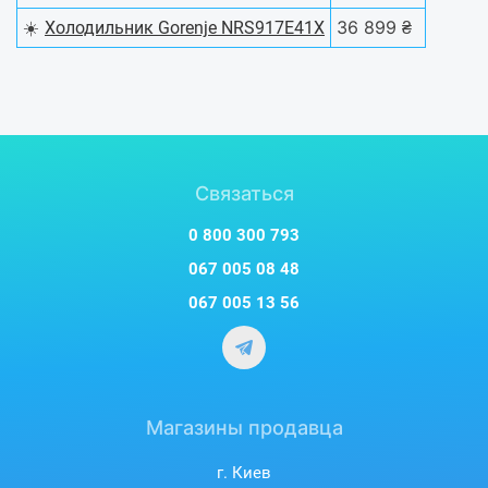
☀️
36 899 ₴
Холодильник Gorenje NRS917E41X
Связаться
0 800 300 793
067 005 08 48
067 005 13 56
Магазины продавца
г. Киев