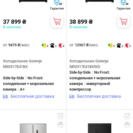
24
24
Гарантия
Гарантия
37 899 ₴
38 899 ₴
В наличии
В наличии
от
/мес.
от
/мес.
9475 ₴
12967 ₴
4
3
4
3
3
3
Холодильник Gorenje
Холодильник Gorenje
NRS917E41BX
NRS917E41BXWD
|
Side-by-Side
No Frost:
|
Side-by-Side
No Frost:
холодильная + морозильная
|
холодильная + морозильная
камера
инверторный
|
камера
A+
компрессор
Бесплатная доставка
Бесплатная доставка