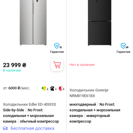
12
24
Гарантия
Гарантия
23 999 ₴
Нет в наличии
В наличии
от
/мес.
6000 ₴
4
3
4
Холодильник Gorenje
NRM819E61BX
|
Холодильник Edler ED-400ISS
многодверный
No Frost:
|
Side-by-Side
No Frost:
холодильная + морозильная
|
холодильная + морозильная
камера
инверторный
|
камера
обычный компрессор
компрессор
Бесплатная доставка