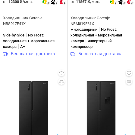
от
/мес.
от
/мес.
12300 ₴
11867 ₴
3
3
3
3
3
3
Холодильник Gorenje
Холодильник Gorenje
NRS917E41X
NRM819E61X
|
многодверный
No Frost:
|
Side-by-Side
No Frost:
холодильная + морозильная
|
холодильная + морозильная
камера
инверторный
|
камера
A+
компрессор
Бесплатная доставка
Бесплатная доставка