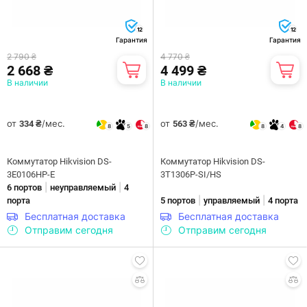
12
12
Гарантия
Гарантия
2 790 ₴
4 770 ₴
2 668 ₴
4 499 ₴
В наличии
В наличии
от
/мес.
от
/мес.
334 ₴
563 ₴
8
5
8
8
4
8
Коммутатор Hikvision DS-
Коммутатор Hikvision DS-
3E0106HP-E
3T1306P-SI/HS
|
|
6 портов
неуправляемый
4
|
|
порта
5 портов
управляемый
4 порта
Бесплатная доставка
Бесплатная доставка
Отправим сегодня
Отправим сегодня