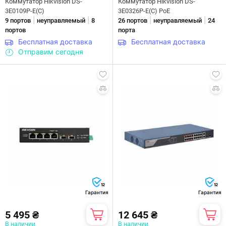
Коммутатор Hikvision DS-
Коммутатор Hikvision DS-
3E0109P-E(C)
3E0326P-E(C) PoE
|
|
|
|
9 портов
неуправляемый
8
26 портов
неуправляемый
24
портов
порта
Бесплатная доставка
Бесплатная доставка
Отправим сегодня
12
12
Гарантия
Гарантия
5 495 ₴
12 645 ₴
В наличии
В наличии