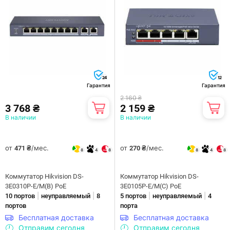
24
12
Гарантия
Гарантия
2 160 ₴
3 768 ₴
2 159 ₴
В наличии
В наличии
от
/мес.
от
/мес.
471 ₴
270 ₴
8
4
8
8
4
8
Коммутатор Hikvision DS-
Коммутатор Hikvision DS-
3E0310P-E/M(B) PoE
3E0105P-E/M(C) PoE
|
|
|
|
10 портов
неуправляемый
8
5 портов
неуправляемый
4
портов
порта
Бесплатная доставка
Бесплатная доставка
Отправим сегодня
Отправим сегодня