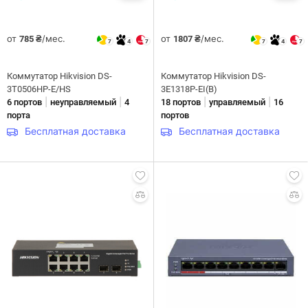
от
/мес.
от
/мес.
785 ₴
1807 ₴
7
4
7
7
4
7
Коммутатор Hikvision DS-
Коммутатор Hikvision DS-
3T0506HP-E/HS
3E1318P-EI(B)
|
|
|
|
6 портов
неуправляемый
4
18 портов
управляемый
16
порта
портов
Бесплатная доставка
Бесплатная доставка