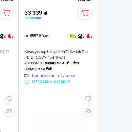
33 339 ₴
В наличии
от
/мес.
5557 ₴
3
3
6
3
6
Max 24
Коммутатор Ubiquiti UniFi Switch Pro
HD 24 (USW-Pro-HD-24)
|
|
з
28 портов
управляемый
без
поддержки PoE
Бесплатная доставка
Отправим сегодня