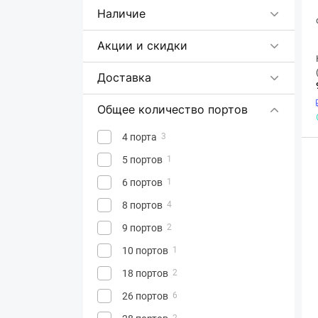
KEENETIC
Наличие
MERCUSYS
8
Акции и скидки
MikroTik
33
Netgear
13
Доставка
Netis
12
Общее количество портов
Raisecom
2
Ruijie
4 порта
52
3
Tenda
5 портов
34
1
TP-Link
6 портов
118
1
Ubiquiti
8 портов
43
4
ZYXEL
9 портов
37
2
10 портов
1
18 портов
2
26 портов
6
2