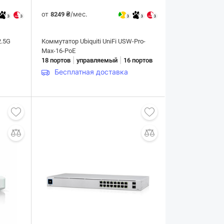
от
/мес.
8249 ₴
3
3
3
3
3
2.5G
Коммутатор Ubiquiti UniFi USW-Pro-
Max-16-PoE
|
|
18 портов
управляемый
16 портов
Бесплатная доставка