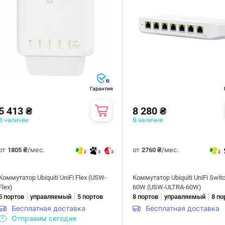
12
Гарантия
5 413 ₴
8 280 ₴
В наличии
В наличии
от
/мес.
от
/мес.
1805 ₴
2760 ₴
2
3
3
2
Коммутатор Ubiquiti UniFi Flex (USW-
Коммутатор Ubiquiti UniFi Switc
Flex)
60W (USW-ULTRA-60W)
|
|
|
|
5 портов
управляемый
5 портов
8 портов
управляемый
8 по
Бесплатная доставка
Бесплатная доставка
Отправим сегодня