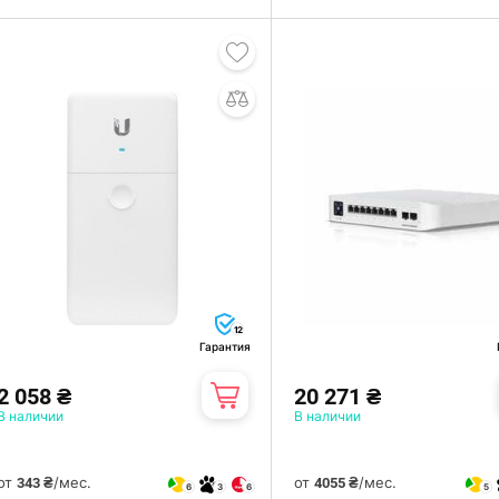
12
Гарантия
2 058 ₴
20 271 ₴
В наличии
В наличии
от
/мес.
от
/мес.
343 ₴
4055 ₴
6
3
6
5