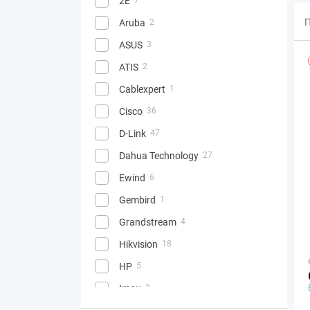
2E
П
Aruba
2
ASUS
3
ATIS
2
Cablexpert
1
Cisco
36
D-Link
47
Dahua Technology
27
Ewind
6
Gembird
1
Grandstream
4
Hikvision
18
HP
5
Imou
2
1