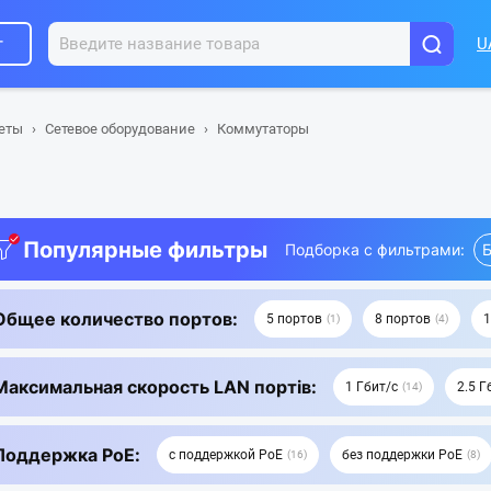
г
U
шеты
Сетевое оборудование
Коммутаторы
Популярные фильтры
Подборка с фильтрами:
Б
Общее количество портов:
5 портов
8 портов
1
1
4
Максимальная скорость LAN портів:
1 Гбит/с
2.5 Г
14
Поддержка PoE:
с поддержкой PoE
без поддержки PoE
16
8