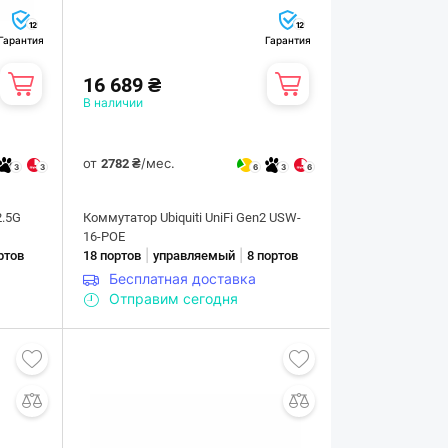
12
12
Гарантия
Гарантия
16 689 ₴
В наличии
от
/мес.
2782 ₴
3
3
6
3
6
2.5G
Коммутатор Ubiquiti UniFi Gen2 USW-
16-POE
|
|
ртов
18 портов
управляемый
8 портов
Бесплатная доставка
Отправим сегодня