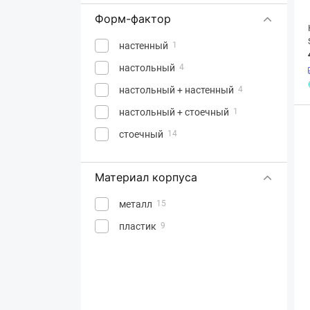
Форм-фактор
настенный
1
настольный
4
настольный + настенный
4
настольный + стоечный
1
стоечный
14
Материал корпуса
металл
15
пластик
9