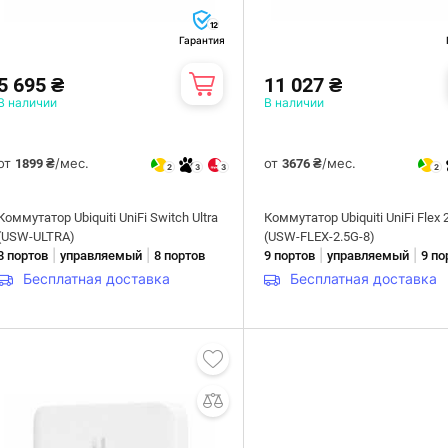
12
Гарантия
5 695 ₴
11 027 ₴
В наличии
В наличии
от
/мес.
от
/мес.
1899 ₴
3676 ₴
2
3
3
2
Коммутатор Ubiquiti UniFi Switch Ultra
Коммутатор Ubiquiti UniFi Flex 
(USW-ULTRA)
(USW-FLEX-2.5G-8)
|
|
|
|
8 портов
управляемый
8 портов
9 портов
управляемый
9 по
Бесплатная доставка
Бесплатная доставка