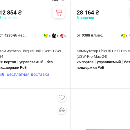
12 854 ₴
28 164 ₴
В наличии
В наличии
от
/мес.
от
/мес.
4285 ₴
9388 ₴
2
3
3
2
Коммутатор Ubiquiti UniFi Gen2 USW-
Коммутатор Ubiquiti UniFi Pro 
24
(USW-Pro-Max-24)
|
|
|
|
26 портов
управляемый
без
26 портов
управляемый
бе
поддержки PoE
поддержки PoE
Бесплатная доставка