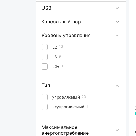
USB
Консольный порт
Уровень управления
L2
13
L3
9
L3+
1
Тип
управляемый
23
неуправляемый
1
Максимальное
энергопотребление