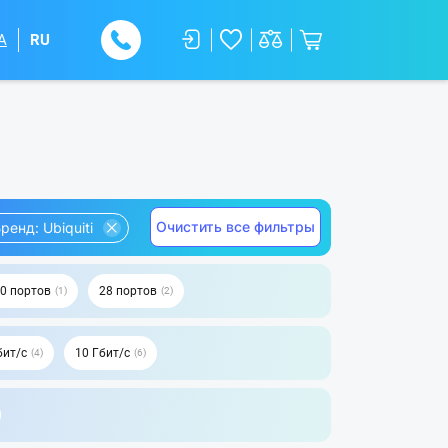
A
RU
Очистить все фильтры
ренд: Ubiquiti
0 портов
28 портов
1
2
бит/с
10 Гбит/с
4
6