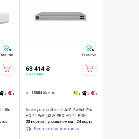
12
12
Гарантия
Гарантия
63 414 ₴
В наличии
от
/мес.
15854 ₴
3
3
4
3
4
h Ultra
Коммутатор Ubiquiti UniFi Switch Pro
HD 24 PoE (USW-PRO-HD-24-POE)
|
|
ртов
28 портов
управляемый
24 порта
Бесплатная доставка