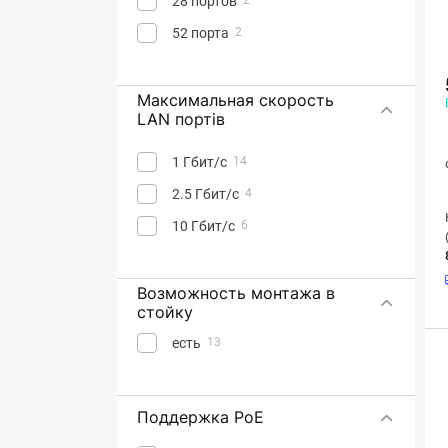
28 портов
52 порта
2
Максимальная скорость
LAN портів
1 Гбит/с
14
2.5 Гбит/с
4
10 Гбит/с
6
Возможность монтажа в
стойку
есть
13
Поддержка PoE