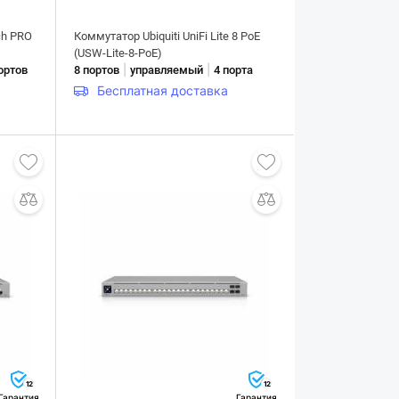
ch PRO
Коммутатор Ubiquiti UniFi Lite 8 PoE
(USW-Lite-8-PoE)
|
|
ортов
8 портов
управляемый
4 порта
Бесплатная доставка
12
12
Гарантия
Гарантия