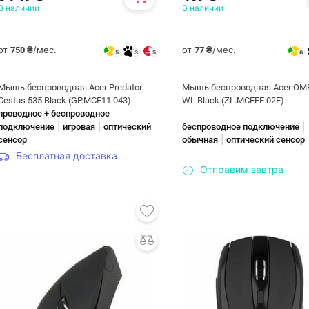
В наличии
В наличии
от
/мес.
от
/мес.
750 ₴
77 ₴
5
3
5
6
Мышь беспроводная Acer Predator
Мышь беспроводная Acer OM
Cestus 535 Black (GP.MCE11.043)
WL Black (ZL.MCEEE.02E)
проводное + беспроводное
|
|
|
подключение
игровая
оптический
беспроводное подключение
|
сенсор
обычная
оптический сенсор
Бесплатная доставка
Отправим завтра