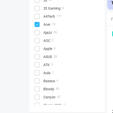
2E
2E Gaming
8
A4Tech
171
П
Acer
19
Ajazz
26
AOC
2
Apple
4
ASUS
28
ATK
5
Aula
1
Baseus
4
Bloody
45
Canyon
62
Cherry Xtrfy
9
2