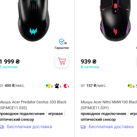
12
Гарантия
1 999 ₴
939 ₴
В наличии
В наличии
от
/мес.
от
/мес.
400 ₴
157 ₴
5
3
5
6
Мышь Acer Predator Cestus 333 Black
Мышь Acer Nitro NMW100 Blac
(GP.MCE11.03S)
(GP.MCE11.03Y)
|
|
|
проводное подключение
игровая
проводное подключение
игр
оптический сенсор
оптический сенсор
Бесплатная доставка
Бесплатная доставка