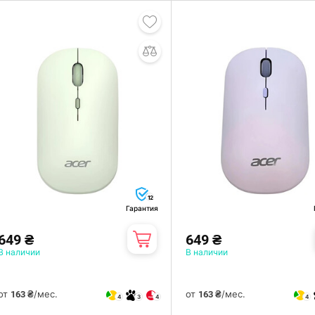
12
Гарантия
649 ₴
649 ₴
В наличии
В наличии
от
/мес.
от
/мес.
163 ₴
163 ₴
4
3
4
4