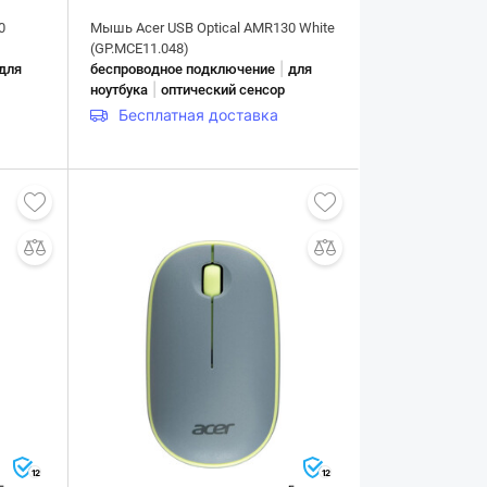
0
Мышь Acer USB Optical AMR130 White
(GP.MCE11.048)
|
для
беспроводное подключение
для
|
ноутбука
оптический сенсор
Бесплатная доставка
12
12