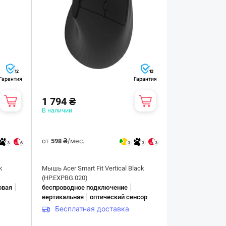
12
12
Гарантия
Гарантия
1 794 ₴
В наличии
от
/мес.
598 ₴
3
6
3
3
3
k
Мышь Acer Smart Fit Vertical Black
(HP.EXPBG.020)
|
|
овая
беспроводное подключение
|
вертикальная
оптический сенсор
Бесплатная доставка