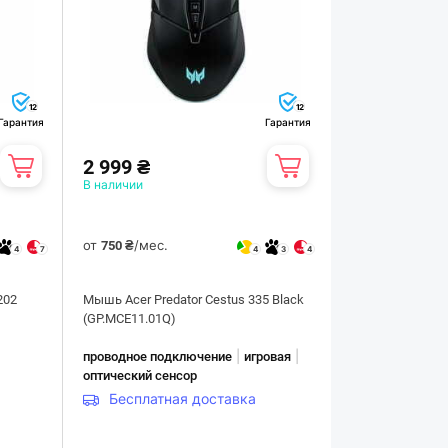
12
12
Гарантия
Гарантия
2 999 ₴
В наличии
от
/мес.
750 ₴
4
7
4
3
4
202
Мышь Acer Predator Cestus 335 Black
(GP.MCE11.01Q)
|
|
проводное подключение
игровая
оптический сенсор
Бесплатная доставка