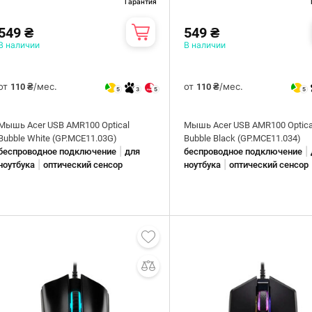
Гарантия
549 ₴
549 ₴
В наличии
В наличии
от
/мес.
от
/мес.
110 ₴
110 ₴
5
3
5
5
Мышь Acer USB AMR100 Optical
Мышь Acer USB AMR100 Optica
Bubble White (GP.MCE11.03G)
Bubble Black (GP.MCE11.034)
|
|
беспроводное подключение
для
беспроводное подключение
|
|
ноутбука
оптический сенсор
ноутбука
оптический сенсор