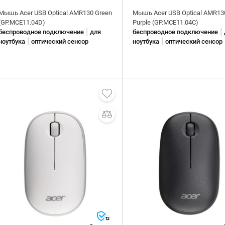
Мышь Acer USB Optical AMR130 Green
Мышь Acer USB Optical AMR13
(GP.MCE11.04D)
Purple (GP.MCE11.04C)
|
|
беспроводное подключение
для
беспроводное подключение
|
|
ноутбука
оптический сенсор
ноутбука
оптический сенсор
12