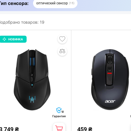
Тип сенсора:
оптический сенсор
15
одобрано товаров:
19
НОВИНКА
12
Гарантия
3 749 ₴
459 ₴