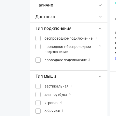
CoolerMaster
Наличие
Corsair
2
Доставка
Cougar
6
Dark Project
5
Тип подключения
Defender
70
беспроводное подключение
11
Dell
8
проводное + беспроводное
1
Dream Machines
9
подключение
Endgame Gear
11
проводное подключение
3
Esperanza
31
Frime
1
Тип мыши
FrimeCom
1
вертикальная
1
GamePro
34
для ноутбука
6
Gembird
44
игровая
4
Genius
44
обычная
4
3