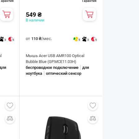
Гарантия
Гарантия
549 ₴
В наличии
от
/мес.
110 ₴
3
5
5
3
5
l
Мышь Acer USB AMR100 Optical
Bubble Blue (GP.MCE11.03H)
|
для
беспроводное подключение
для
|
ноутбука
оптический сенсор