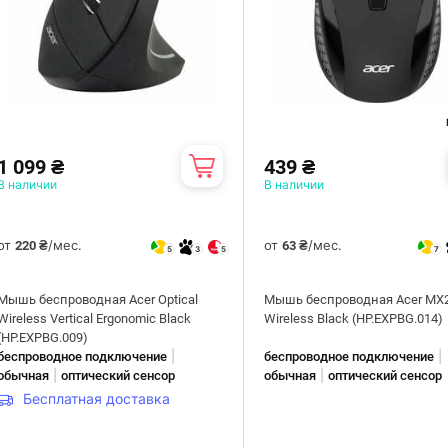
1 099 ₴
439 ₴
В наличии
В наличии
от
/мес.
от
/мес.
220 ₴
63 ₴
5
3
5
7
Мышь беспроводная Acer Optical
Мышь беспроводная Acer MX
Wireless Vertical Ergonomic Black
Wireless Black (HP.EXPBG.014)
(HP.EXPBG.009)
|
|
беспроводное подключение
беспроводное подключение
|
|
обычная
оптический сенсор
обычная
оптический сенсор
Бесплатная доставка