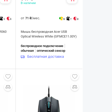
В наличии
от
/мес.
71 ₴
3
6
12
7
12
R060
Мышь беспроводная Acer USB
Optical Wireless White (GP.MCE11.00Y)
|
беспроводное подключение
|
обычная
оптический сенсор
Бесплатная доставка