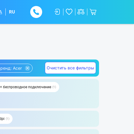
A
RU
Очистить все фильтры
ренд: Acer
 + беспроводное подключение
1
dpi
1