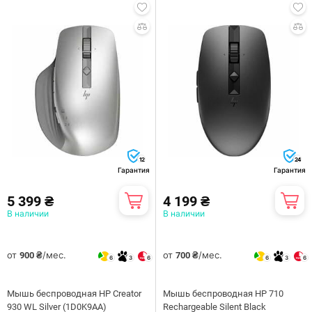
12
24
Гарантия
Гарантия
5 399 ₴
4 199 ₴
В наличии
В наличии
от
/мес.
от
/мес.
900 ₴
700 ₴
6
3
6
6
3
6
Мышь беспроводная HP Creator
Мышь беспроводная HP 710
930 WL Silver (1D0K9AA)
Rechargeable Silent Black