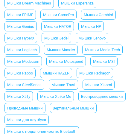
Мышки Dream Machines
Мышки Esperanza
Мышки FRIME
Мышки GamePro
Мышки Gembird
Мышки Genius
Мышки HATOR
Мышки HP
Мышки HyperX
Мышки Jedel
Мышки Lenovo
Мышки Logitech
Мышки Maxxter
Мышки Media-Tech
Мышки Modecom
Мышки Motospeed
Мышки MSI
Мышки Rapoo
Мышки RAZER
Мышки Redragon
Мышки SteelSeries
Мышки Trust
Мышки Xiaomi
Мышки Xtrfy
Мышки Xtrike Me
Беспроводные мышки
Проводные мышки
Вертикальные мышки
Мышки для ноутбука
Мышки с подключением по Bluetooth