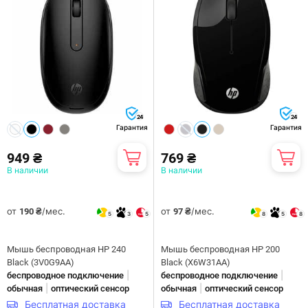
24
24
Гарантия
Гарантия
949 ₴
769 ₴
В наличии
В наличии
от
/мес.
от
/мес.
190 ₴
97 ₴
5
3
5
8
5
8
Мышь беспроводная HP 240
Мышь беспроводная HP 200
Black (3V0G9AA)
Black (X6W31AA)
|
|
беспроводное подключение
беспроводное подключение
|
|
обычная
оптический сенсор
обычная
оптический сенсор
Бесплатная доставка
Бесплатная доставка