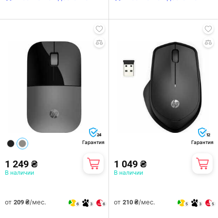
24
12
Гарантия
Гарантия
1 249 ₴
1 049 ₴
В наличии
В наличии
от
/мес.
от
/мес.
209 ₴
210 ₴
6
3
6
5
3
5