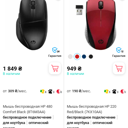
24
12
Гарантия
Гарантия
1 849 ₴
949 ₴
В наличии
В наличии
от
/мес.
от
/мес.
309 ₴
190 ₴
6
3
6
5
3
5
Мышь беспроводная HP 480
Мышь беспроводная HP 220
Comfort Black (8T6M3AA)
Red/Black (7KX10AA)
|
|
беспроводное подключение
беспроводное подключение
|
|
для ноутбука
оптический
для ноутбука
оптический