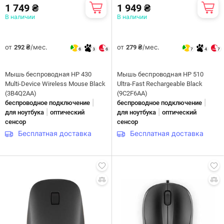
1 749 ₴
1 949 ₴
В наличии
В наличии
от
/мес.
от
/мес.
292 ₴
279 ₴
6
3
6
7
4
7
Мышь беспроводная HP 430
Мышь беспроводная HP 510
Multi-Device Wireless Mouse Black
Ultra-Fast Rechargeable Black
(3B4Q2AA)
(9C2F6AA)
|
|
беспроводное подключение
беспроводное подключение
|
|
для ноутбука
оптический
для ноутбука
оптический
сенсор
сенсор
Бесплатная доставка
Бесплатная доставка