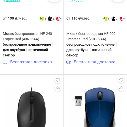
В наличии
В наличии
от
/мес.
от
/мес.
190 ₴
110 ₴
5
3
5
7
4
7
Мышь беспроводная HP 240
Мышь беспроводная HP 200
Empire Red (43N05AA)
Empress Red (2HU82AA)
|
|
беспроводное подключение
беспроводное подключение
|
|
для ноутбука
оптический
для ноутбука
оптический
сенсор
сенсор
Бесплатная доставка
Бесплатная доставка