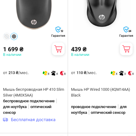
12
24
Гарантия
Гарантия
1 699 ₴
439 ₴
В наличии
В наличии
от
/мес.
от
/мес.
213 ₴
110 ₴
8
4
8
4
3
4
Мышь беспроводная HP 410 Slim
Мышь HP Wired 1000 (4QM14AA)
Silver (4M0X5AA)
Black
|
беспроводное подключение
|
|
для ноутбука
оптический
проводное подключение
для
|
сенсор
ноутбука
оптический сенсор
Бесплатная доставка