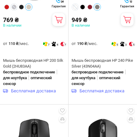
24
12
Гарантия
Гарантия
769 ₴
949 ₴
В наличии
В наличии
от
/мес.
от
/мес.
110 ₴
190 ₴
7
4
7
5
3
5
Мышь беспроводная HP 200 Silk
Мышь беспроводная HP 240 Pike
Gold (2HU83AA)
Silver (43N04AA)
|
|
беспроводное подключение
беспроводное подключение
|
|
для ноутбука
оптический
для ноутбука
оптический
сенсор
сенсор
Бесплатная доставка
Бесплатная доставка