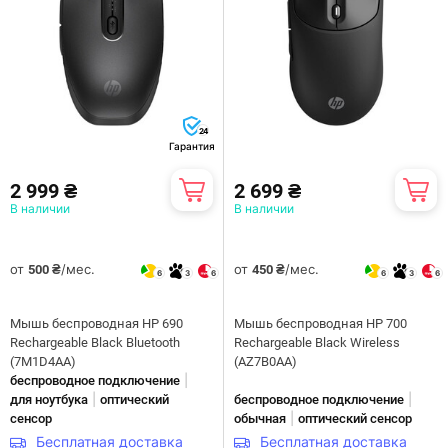
24
Гарантия
2 999 ₴
2 699 ₴
В наличии
В наличии
от
/мес.
от
/мес.
500 ₴
450 ₴
6
3
6
6
3
6
Мышь беспроводная HP 690
Мышь беспроводная HP 700
Rechargeable Black Bluetooth
Rechargeable Black Wireless
(7M1D4AA)
(AZ7B0AA)
|
беспроводное подключение
|
|
для ноутбука
оптический
беспроводное подключение
|
сенсор
обычная
оптический сенсор
Бесплатная доставка
Бесплатная доставка