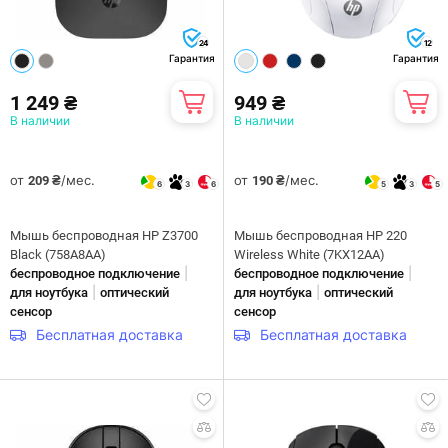
24
12
Гарантия
Гарантия
1 249 ₴
949 ₴
В наличии
В наличии
от
/мес.
от
/мес.
209 ₴
190 ₴
6
3
6
5
3
5
Мышь беспроводная HP Z3700
Мышь беспроводная HP 220
Black (758A8AA)
Wireless White (7KX12AA)
|
|
беспроводное подключение
беспроводное подключение
|
|
для ноутбука
оптический
для ноутбука
оптический
сенсор
сенсор
Бесплатная доставка
Бесплатная доставка