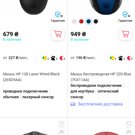
12
12
Гарантия
Гарантия
679 ₴
949 ₴
В наличии
В наличии
от
/мес.
от
/мес.
227 ₴
190 ₴
2
3
3
5
3
5
Мышь HP 128 Laser Wired Black
Мышь беспроводная HP 220 Blue
(265D9AA)
(7KX11AA)
|
беспроводное подключение
|
|
проводное подключение
для ноутбука
оптический
|
обычная
лазерный сенсор
сенсор
Бесплатная доставка