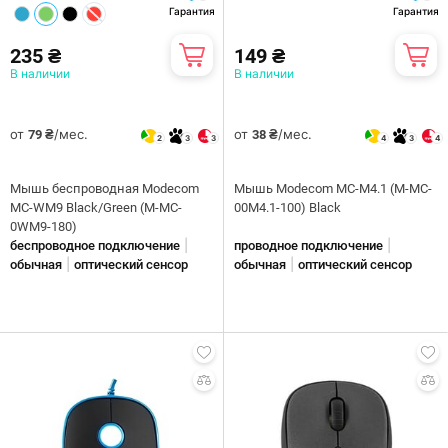
Гарантия
Гарантия
235 ₴
149 ₴
В наличии
В наличии
от
/мес.
от
/мес.
79 ₴
38 ₴
2
3
3
4
3
4
Мышь беспроводная Modecom
Мышь Modecom MC-M4.1 (M-MC-
MC-WM9 Black/Green (M-MC-
00M4.1-100) Black
0WM9-180)
|
|
беспроводное подключение
проводное подключение
|
|
обычная
оптический сенсор
обычная
оптический сенсор