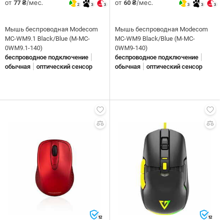
от
/мес.
от
/мес.
77 ₴
60 ₴
2
3
3
3
3
3
Мышь беспроводная Modecom
Мышь беспроводная Modecom
MC-WM9.1 Black/Blue (M-MC-
MC-WM9 Black/Blue (M-MC-
0WM9.1-140)
0WM9-140)
|
|
беспроводное подключение
беспроводное подключение
|
|
обычная
оптический сенсор
обычная
оптический сенсор
12
12