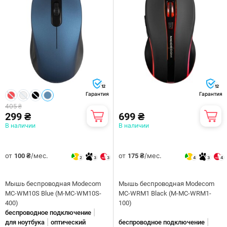
12
12
Гарантия
Гарантия
405 ₴
299 ₴
699 ₴
В наличии
В наличии
от
/мес.
от
/мес.
100 ₴
175 ₴
2
3
3
4
3
4
Мышь беспроводная Modecom
Мышь беспроводная Modecom
MC-WM10S Blue (M-MC-WM10S-
MC-WRM1 Black (M-MC-WRM1-
400)
100)
|
беспроводное подключение
|
|
для ноутбука
оптический
беспроводное подключение