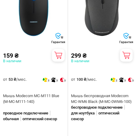
12
12
Гарантия
Гарантия
159 ₴
299 ₴
В наличии
В наличии
от
/мес.
от
/мес.
53 ₴
100 ₴
3
3
3
2
3
3
Мышь Modecom MC-M111 Blue
Мышь беспроводная Modecom
(M-MC-M111-140)
MC-WM6 Black (M-MC-0WM6-100)
|
беспроводное подключение
|
|
проводное подключение
для ноутбука
оптический
|
обычная
оптический сенсор
сенсор