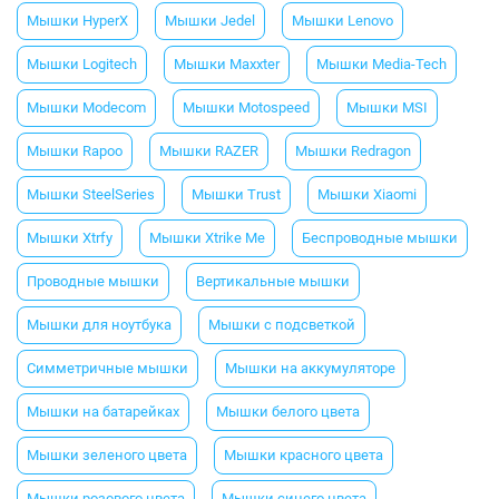
Мышки HyperX
Мышки Jedel
Мышки Lenovo
Мышки Logitech
Мышки Maxxter
Мышки Media-Tech
Мышки Modecom
Мышки Motospeed
Мышки MSI
Мышки Rapoo
Мышки RAZER
Мышки Redragon
Мышки SteelSeries
Мышки Trust
Мышки Xiaomi
Мышки Xtrfy
Мышки Xtrike Me
Беспроводные мышки
Проводные мышки
Вертикальные мышки
Мышки для ноутбука
Мышки с подсветкой
Симметричные мышки
Мышки на аккумуляторе
Мышки на батарейках
Мышки белого цвета
Мышки зеленого цвета
Мышки красного цвета
Мышки розового цвета
Мышки синего цвета