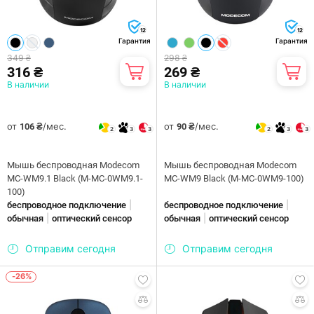
12
12
Гарантия
Гарантия
349 ₴
298 ₴
316 ₴
269 ₴
В наличии
В наличии
от
/мес.
от
/мес.
106 ₴
90 ₴
2
3
3
2
3
3
Мышь беспроводная Modecom
Мышь беспроводная Modecom
MC-WM9.1 Black (M-MC-0WM9.1-
MC-WM9 Black (M-MC-0WM9-100)
100)
|
|
беспроводное подключение
беспроводное подключение
|
|
обычная
оптический сенсор
обычная
оптический сенсор
Отправим сегодня
Отправим сегодня
-26%