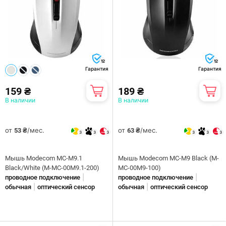
12
12
Гарантия
Гарантия
159 ₴
189 ₴
В наличии
В наличии
от
/мес.
от
/мес.
53 ₴
63 ₴
3
3
3
3
3
3
Мышь Modecom MC-M9.1
Мышь Modecom MC-M9 Black (M-
Black/White (M-MC-00M9.1-200)
MC-00M9-100)
|
|
проводное подключение
проводное подключение
|
|
обычная
оптический сенсор
обычная
оптический сенсор