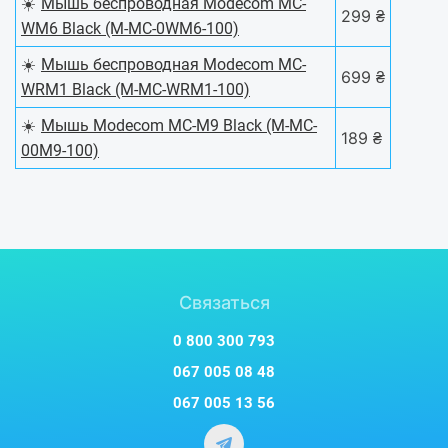
☀️
Мышь беспроводная Modecom MC-
299 ₴
WM6 Black (M-MC-0WM6-100)
☀️
Мышь беспроводная Modecom MC-
699 ₴
WRM1 Black (M-MC-WRM1-100)
☀️
Мышь Modecom MC-M9 Black (M-MC-
189 ₴
00M9-100)
Связаться
0 800 300 793
067 005 08 48
067 005 13 56