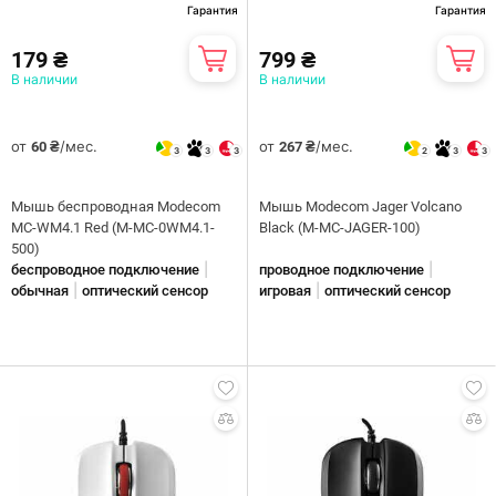
Гарантия
Гарантия
179 ₴
799 ₴
В наличии
В наличии
от
/мес.
от
/мес.
60 ₴
267 ₴
3
3
3
2
3
3
Мышь беспроводная Modecom
Мышь Modecom Jager Volcano
MC-WM4.1 Red (M-MC-0WM4.1-
Black (M-MC-JAGER-100)
500)
|
|
беспроводное подключение
проводное подключение
|
|
обычная
оптический сенсор
игровая
оптический сенсор