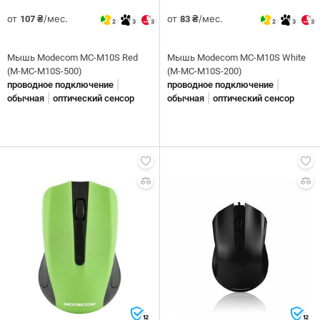
от
/мес.
от
/мес.
107 ₴
83 ₴
2
3
3
2
3
3
Мышь Modecom MC-M10S Red
Мышь Modecom MC-M10S White
(M-MC-M10S-500)
(M-MC-M10S-200)
|
|
проводное подключение
проводное подключение
|
|
обычная
оптический сенсор
обычная
оптический сенсор
12
12