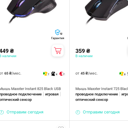
12
Гарантия
449 ₴
359 ₴
В наличии
В наличии
от
/мес.
от
/мес.
65 ₴
45 ₴
7
4
7
8
Мышь Maxxter Instant 825 Black USB
Мышь Maxxter Instant 725 Bla
|
|
|
проводное подключение
игровая
проводное подключение
игр
оптический сенсор
оптический сенсор
Отправим сегодня
Отправим сегодня