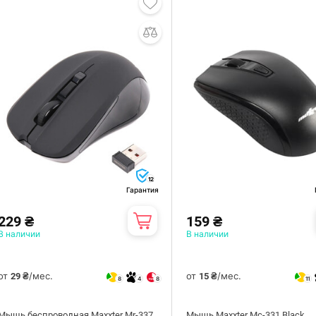
12
Гарантия
229 ₴
159 ₴
В наличии
В наличии
от
/мес.
от
/мес.
29 ₴
15 ₴
8
4
8
11
Мышь беспроводная Maxxter Mr-337
Мышь Maxxter Mc-331 Black