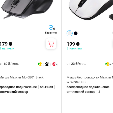
12
Гарантия
179 ₴
199 ₴
В наличии
В наличии
от
/мес.
от
/мес.
60 ₴
23 ₴
3
3
3
9
Мышь Maxxter Mc-6B01 Black
Мышь беспроводная Maxxter M
W White USB
|
|
|
проводное подключение
обычная
беспроводное подключение
|
оптический сенсор
оптический сенсор
3