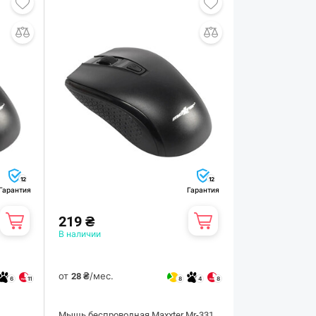
12
12
Гарантия
Гарантия
219 ₴
В наличии
от
/мес.
28 ₴
6
11
8
4
8
Мышь беспроводная Maxxter Mr-331