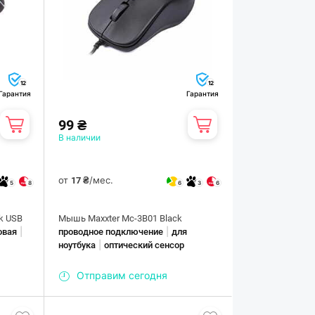
12
12
Гарантия
Гарантия
99 ₴
В наличии
от
/мес.
17 ₴
5
8
6
3
6
ck USB
Мышь Maxxter Mc-3B01 Black
|
|
овая
проводное подключение
для
|
ноутбука
оптический сенсор
Отправим сегодня