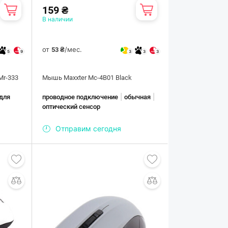
159 ₴
В наличии
от
/мес.
53 ₴
5
9
3
3
3
Mr-333
Мышь Maxxter Mc-4B01 Black
|
|
для
проводное подключение
обычная
оптический сенсор
Отправим сегодня