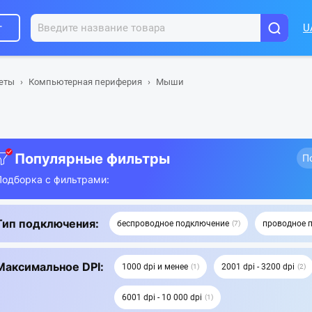
г
U
шеты
Компьютерная периферия
Мыши
Популярные фильтры
П
Подборка с фильтрами:
Тип подключения:
беспроводное подключение
проводное 
7
Максимальное DPI:
1000 dpi и менее
2001 dpi - 3200 dpi
1
2
6001 dpi - 10 000 dpi
1