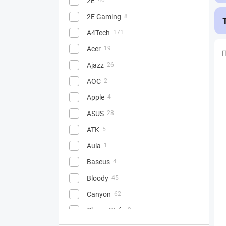
2E
2E Gaming
8
A4Tech
171
Acer
19
П
Ajazz
26
AOC
2
Apple
4
ASUS
28
ATK
5
Aula
1
Baseus
4
Bloody
45
Canyon
62
Cherry Xtrfy
9
2