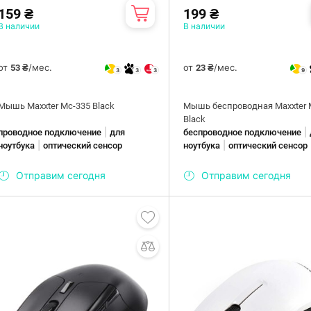
159 ₴
199 ₴
В наличии
В наличии
от
/мес.
от
/мес.
53 ₴
23 ₴
3
3
3
9
Мышь Maxxter Mc-335 Black
Мышь беспроводная Maxxter 
Black
|
|
проводное подключение
для
беспроводное подключение
|
|
ноутбука
оптический сенсор
ноутбука
оптический сенсор
Отправим сегодня
Отправим сегодня