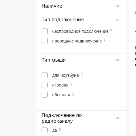
CoolerMaster
Наличие
Corsair
2
Тип подключения
Cougar
6
Dark Project
5
беспроводное подключение
7
Defender
71
проводное подключение
8
Dell
8
Dream Machines
9
Тип мыши
Endgame Gear
11
для ноутбука
7
Esperanza
31
игровая
3
Frime
1
обычная
3
FrimeCom
1
GamePro
34
Подключение по
Gembird
44
радиоканалу
Genius
44
да
5
3