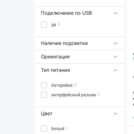
Gigabyte
GravaStar
4
Подключение по USB
Hator
29
да
8
HP
36
HyperX
12
Наличие подсветки
Jedel
5
Ориентация
Keychron
7
Lemokey
2
Тип питания
Lenovo
13
батарейки
5
Logic
4
интерфейсный разъем
8
Logitech
118
Lorgar
9
Цвет
Madlions
1
Marvo
2
Белый
1
17