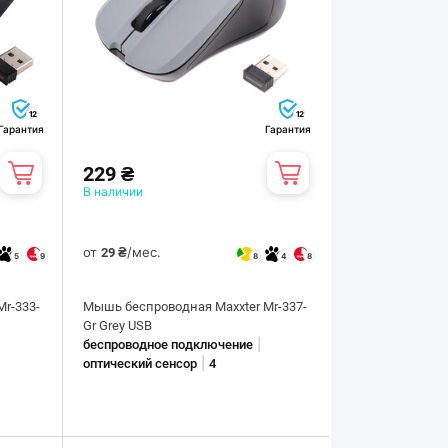
12
12
Гарантия
Гарантия
229 ₴
В наличии
от
/мес.
29 ₴
5
9
8
4
8
r-333-
Мышь беспроводная Maxxter Mr-337-
Gr Grey USB
|
беспроводное подключение
|
оптический сенсор
4