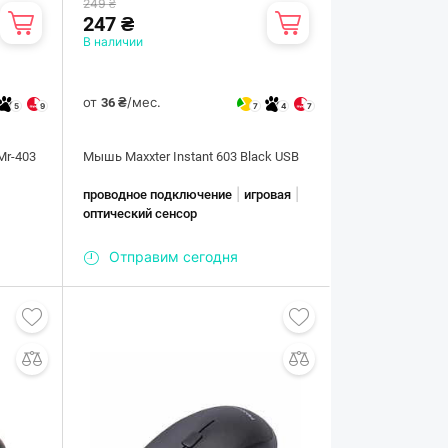
249 ₴
247 ₴
В наличии
от
/мес.
36 ₴
5
9
7
4
7
Mr-403
Мышь Maxxter Instant 603 Black USB
|
|
проводное подключение
игровая
оптический сенсор
Отправим сегодня