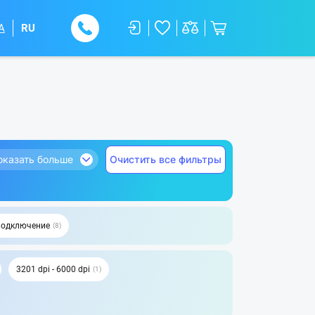
A
RU
оказать больше
Очистить все фильтры
подключение
8
3201 dpi - 6000 dpi
1