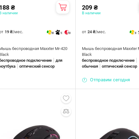
188 ₴
209 ₴
В наличии
В наличии
от
/мес.
от
/мес.
19 ₴
24 ₴
10
5
10
9
Мышь беспроводная Maxxter Mr-420
Мышь беспроводная Maxxter 
Black
Black
|
|
беспроводное подключение
для
беспроводное подключение
|
|
ноутбука
оптический сенсор
обычная
оптический сенсор
Отправим сегодня