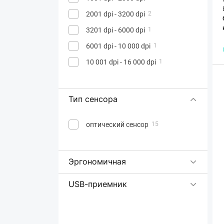
Redragon
2001 dpi - 3200 dpi
2
Sandberg
1
3201 dpi - 6000 dpi
1
SPEED LINK
2
6001 dpi - 10 000 dpi
1
SteelSeries
16
10 001 dpi - 16 000 dpi
1
Trust
62
Ugreen
3
VGN
1
Тип сенсора
Vinga
15
оптический сенсор
15
Xiaomi
8
Xtrfy
11
Xtrike Me
14
Эргономичная
Yenkee
12
USB-приемник