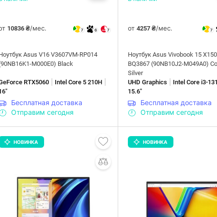
от
/мес.
от
/мес.
10836 ₴
4257 ₴
7
6
7
7
Ноутбук Asus V16 V3607VM-RP014
Ноутбук Asus Vivobook 15 X15
(90NB16K1-M000E0) Black
BQ3867 (90NB10J2-M049A0) Co
Silver
|
|
|
GeForce RTX5060
Intel Core 5 210H
UHD Graphics
Intel Core i3-1
16"
15.6"
Бесплатная доставка
Бесплатная доставка
Отправим сегодня
Отправим сегодня
НОВИНКА
НОВИНКА