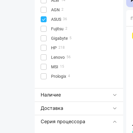
Acer
AGN
2
П
ASUS
36
Fujitsu
2
Gigabyte
5
HP
218
Lenovo
56
MSI
15
Prologix
4
Наличие
Доставка
Серия процессора