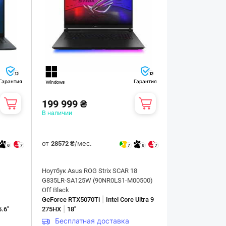
12
12
Гарантия
Гарантия
199 999 ₴
В наличии
от
/мес.
28572 ₴
6
7
7
6
7
Ноутбук Asus ROG Strix SCAR 18
G835LR-SA125W (90NR0LS1-M00500)
Off Black
|
GeForce RTX5070Ti
Intel Core Ultra 9
|
5.6"
275HX
18"
Бесплатная доставка