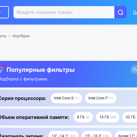
г
U
шеты
Ноутбуки
Популярные фильтры
П
Подборка с фильтрами:
Серия процессора:
Intel Core i3
Intel Core i7
1
1
Объем оперативной памяти:
8 ГБ
16 ГБ
32 ГБ
2
24
Диагональ экрана:
13" - 14.1"
15" - 16.3"
более 17"
10
18