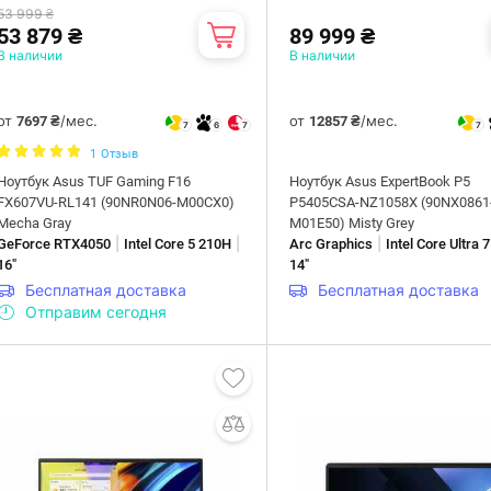
53 999 ₴
53 879 ₴
89 999 ₴
В наличии
В наличии
от
/мес.
от
/мес.
7697 ₴
12857 ₴
7
6
7
7
1
Отзыв
Ноутбук Asus TUF Gaming F16
Ноутбук Asus ExpertBook P5
FX607VU-RL141 (90NR0N06-M00CX0)
P5405CSA-NZ1058X (90NX0861
Mecha Gray
M01E50) Misty Grey
|
|
|
GeForce RTX4050
Intel Core 5 210H
Arc Graphics
Intel Core Ultra 
16"
14"
Бесплатная доставка
Бесплатная доставка
Отправим сегодня