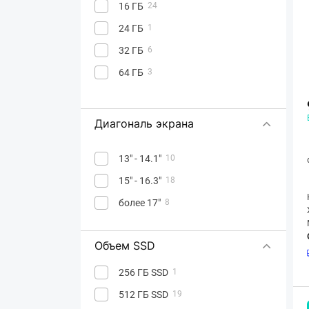
16 ГБ
24
24 ГБ
1
32 ГБ
6
64 ГБ
3
Диагональ экрана
13" - 14.1"
10
15" - 16.3"
18
более 17"
8
Объем SSD
256 ГБ SSD
1
512 ГБ SSD
19