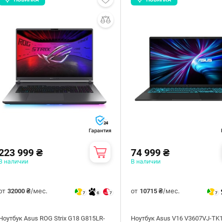
24
Гарантия
223 999 ₴
74 999 ₴
В наличии
В наличии
от
/мес.
от
/мес.
32000 ₴
10715 ₴
7
6
7
7
Ноутбук Asus ROG Strix G18 G815LR-
Ноутбук Asus V16 V3607VJ-TK