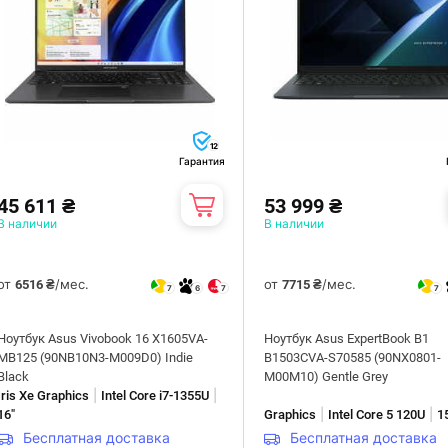
12
Гарантия
45 611 ₴
53 999 ₴
В наличии
В наличии
от
/мес.
от
/мес.
6516 ₴
7715 ₴
7
6
7
7
Ноутбук Asus Vivobook 16 X1605VA-
Ноутбук Asus ExpertBook B1
MB125 (90NB10N3-M009D0) Indie
B1503CVA-S70585 (90NX0801-
Black
M00M10) Gentle Grey
|
|
Iris Xe Graphics
Intel Core i7-1355U
|
|
16"
Graphics
Intel Core 5 120U
1
Бесплатная доставка
Бесплатная доставка