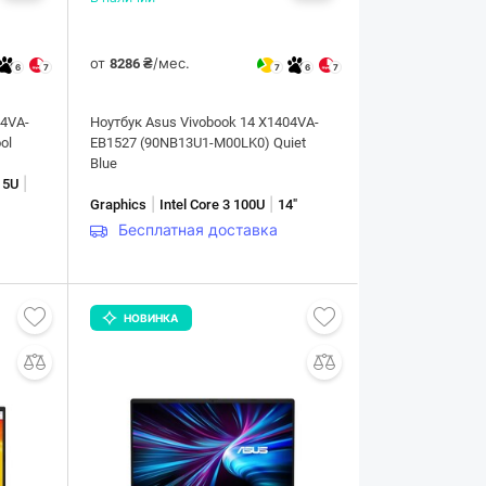
от
/мес.
8286 ₴
6
7
7
6
7
04VA-
Ноутбук Asus Vivobook 14 X1404VA-
ol
EB1527 (90NB13U1-M00LK0) Quiet
Blue
|
315U
|
|
Graphics
Intel Core 3 100U
14"
Бесплатная доставка
НОВИНКА