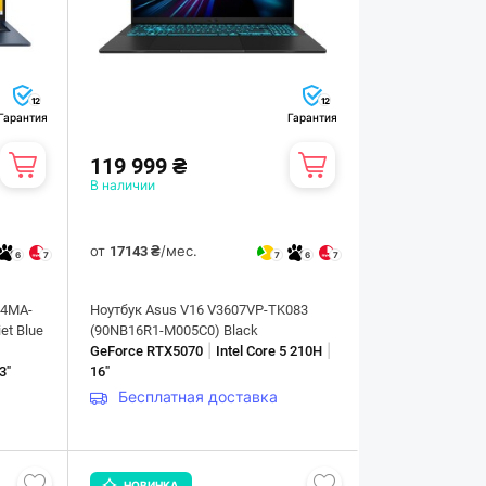
12
12
Гарантия
Гарантия
119 999 ₴
В наличии
от
/мес.
17143 ₴
6
7
7
6
7
04MA-
Ноутбук Asus V16 V3607VP-TK083
et Blue
(90NB16R1-M005C0) Black
|
|
GeForce RTX5070
Intel Core 5 210H
3"
16"
Бесплатная доставка
НОВИНКА