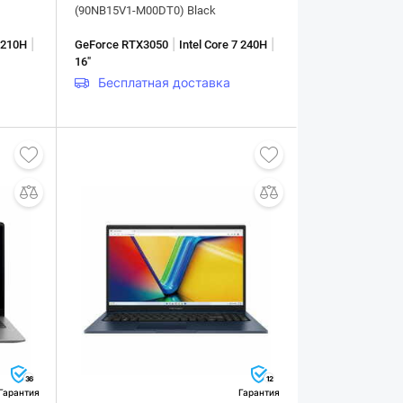
(90NB15V1-M00DT0) Black
|
|
|
5 210H
GeForce RTX3050
Intel Core 7 240H
16"
Бесплатная доставка
36
12
Гарантия
Гарантия