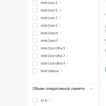
Intel Core 3
3
Intel Core 5
12
Intel Core 7
5
Intel Core 9
1
Intel Core i3
1
Intel Core i7
1
Intel Core Ultra 5
2
Intel Core Ultra 7
1
Intel Core Ultra 9
8
Intel Celeron
2
Объем оперативной памяти
8 ГБ
2