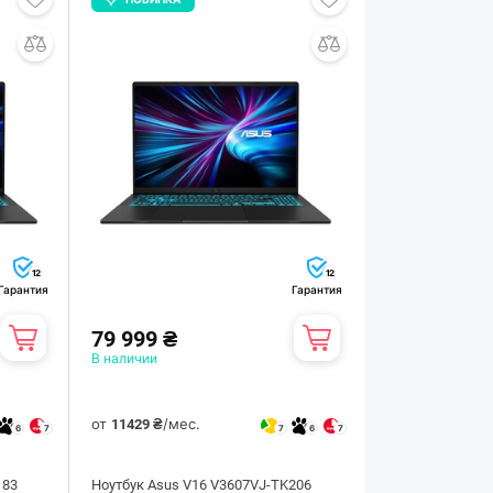
12
12
Гарантия
Гарантия
79 999 ₴
В наличии
от
/мес.
11429 ₴
6
7
7
6
7
183
Ноутбук Asus V16 V3607VJ-TK206