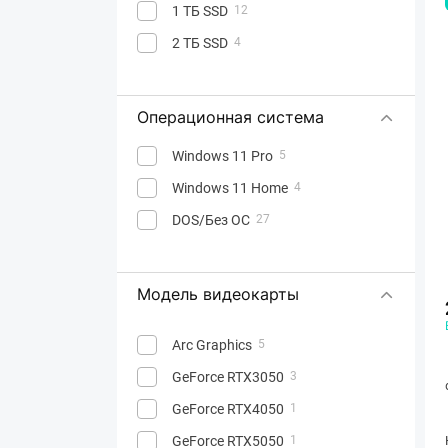
1 ТБ SSD
12
2 ТБ SSD
4
Операционная система
Windows 11 Pro
5
Windows 11 Home
4
DOS/Без ОС
27
Модель видеокарты
Arc Graphics
5
GeForce RTX3050
3
GeForce RTX4050
1
GeForce RTX5050
1