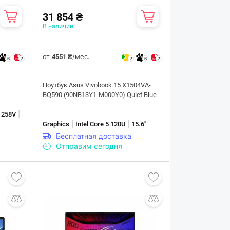
31 854 ₴
В наличии
от
/мес.
4551 ₴
6
7
7
6
7
Ноутбук Asus Vivobook 15 X1504VA-
-
BQ590 (90NB13Y1-M000Y0) Quiet Blue
|
7 258V
|
|
Graphics
Intel Core 5 120U
15.6"
Бесплатная доставка
Отправим сегодня