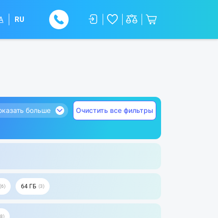
A
RU
оказать больше
Очистить все фильтры
64 ГБ
6
3
8