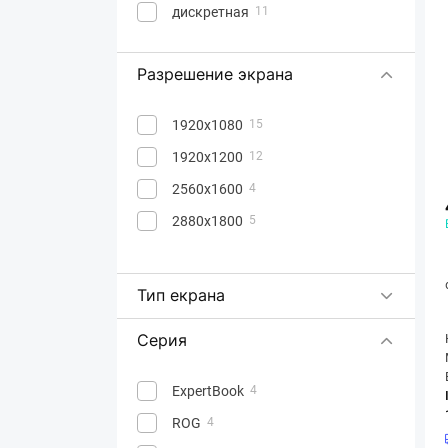
дискретная
11
Разрешение экрана
1920x1080
15
1920x1200
12
2560x1600
4
2880x1800
5
Тип екрана
Серия
ExpertBook
4
ROG
4