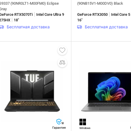
S9337 (90NR0LT1-M00FM0) Eclipse
(90NB15V1-M00DV0) Black
Gray
|
|
GeForce RTX5070Ti
Intel Core Ultra 9
GeForce RTX3050
Intel Core 
|
275HX
18"
16"
Бесплатная доставка
Бесплатная доставка
12
Гарантия