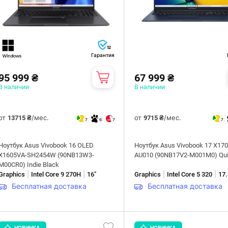
12
Гарантия
95 999 ₴
67 999 ₴
В наличии
В наличии
от
/мес.
от
/мес.
13715 ₴
9715 ₴
7
6
7
7
Ноутбук Asus Vivobook 16 OLED
Ноутбук Asus Vivobook 17 X17
X1605VA-SH2454W (90NB13W3-
AU010 (90NB17V2-M001M0) Qui
M00CR0) Indie Black
|
|
|
|
Graphics
Intel Core 9 270H
16"
Graphics
Intel Core 5 320
17.
Бесплатная доставка
Бесплатная доставка
НОВИНКА
НОВИНКА