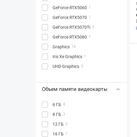
GeForce RTX5060
1
GeForce RTX5070
1
GeForce RTX5070Ti
3
GeForce RTX5080
1
Graphics
16
Iris Xe Graphics
1
UHD Graphics
3
Объем памяти видеокарты
6 ГБ
4
8 ГБ
3
12 ГБ
3
16 ГБ
1